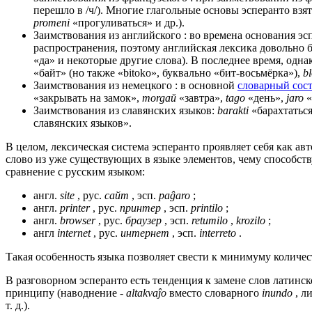
перешло в /ч/). Многие глагольные основы эсперанто взя
promeni
«прогуливаться» и др.).
Заимствования из английского : во времена основания э
распространения, поэтому английская лексика довольно б
«да» и некоторые другие слова). В последнее время, одн
«байт» (но также «bitoko», буквально «бит-восьмёрка»),
b
Заимствования из немецкого : в основной
словарный сос
«закрывать на замок»,
morgaŭ
«завтра»,
tago
«день»,
jaro
«
Заимствования из славянских языков:
barakti
«барахтатьс
славянских языков».
В целом, лексическая система эсперанто проявляет себя как а
слово из уже существующих в языке элементов, чему способст
сравнение с русским языком:
англ.
site
, рус.
сайт
, эсп.
paĝaro
;
англ.
printer
, рус.
принтер
, эсп.
printilo
;
англ.
browser
, рус.
браузер
, эсп.
retumilo
,
krozilo
;
англ
internet
, рус.
интернет
, эсп.
interreto
.
Такая особенность языка позволяет свести к минимуму количес
В разговорном эсперанто есть тенденция к замене слов латин
принципу (наводнение -
altakvaĵo
вместо словарного
inundo
, л
т. д.).