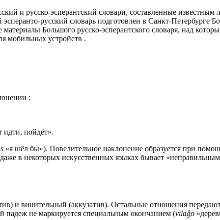
сский и русско-эсперантский словари, составленные известным 
ой эсперанто-русский словарь подготовлен в Санкт-Петербурге 
е материалы Большого русско-эсперантского словаря, над которым
ля мобильных устройств .
лонении :
т идти, пойдёт».
us
«я шёл бы»). Повелительное наклонение образуется при помо
й даже в некоторых искусственных языках бывает «неправильным
тив) и винительный (аккузатив). Остальные отношения передаю
й падеж не маркируется специальным окончанием (
vilaĝo
«дерев