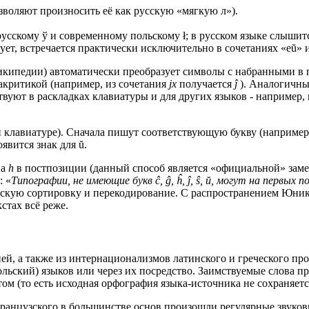
воляют произносить её как русскую «мягкую л»).
орусскому ў и современному польскому ł; в русском языке слышитс
зует, встречается практически исключительно в сочетаниях «eŭ» и
икипедии) автоматически преобразует символы с набранными в п
акритикой (например, из сочетания
jx
получается
ĵ
). Аналогичны
вуют в раскладках клавиатуры и для других языков - например, 
 клавиатуре). Сначала пишут соответствующую букву (например 
явится знак для ŭ.
ва
h
в постпозиции (данный способ является «официальной» замен
: «
Типографии, не имеющие букв ĉ, ĝ, ĥ, ĵ, ŝ, ŭ, могут на первых по
скую сортировку и перекодирование. С распространением Юникод
стах всё реже.
ней, а также из интернационализмов латинского и греческого пр
ольский) языков или через их посредство. Заимствуемые слова п
м (то есть исходная орфография языка-источника не сохраняетс
французского в большинстве основ произошли регулярные звуков