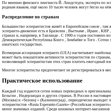
По мнению финского лингвиста Й. Линдстедта, эксперта по эсп
родным языком, ещё около 10 тысяч человек могут бегло на нём
Распределение по странам
Большинство эсперантистов живёт в Европейском союзе , там 
эсперанто-движение есть в Бразилии , Вьетнаме , Иране , КНР
странах и, например, в Таиланде . С 1990-х годов постоянно во
Демократическая Республика Конго , Зимбабве и Того . Сотни
азиатских государствах.
Всемирная ассоциация эсперанто (UEA) насчитывает наибольш
может быть показателем активности эсперантистов по странам,
позволяющий эсперантистам этих стран платить ежегодный взн
Многие эсперантисты предпочитают не регистрироваться в мес
Практическое использование
Каждый год издаются сотни новых переводных и оригинальных 
Бельгии , Нидерландах и других странах. В России в настояще
(Москва) и «Sezonoj » (Калининград) , периодически выходит 
эсперантистов «Rusia Esperanto-Gazeto» (Российская эсперанто
менее значимых изданий. Среди книжных интернет-магазинов 