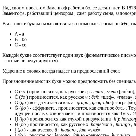
Над своим проектом Заменгоф работал более десяти лет. В 1878
Заменгофа, работавший цензором , сжёг работу сына, заподозр
В алфавите буквы называются так: согласные - согласный+о, гл
A - а
B - bo
C - со
Каждой букве соответствует один звук (фонематическое письмо)
гласные не редуцируются).
Ударение в словах всегда падает на предпоследний слог.
Произношение многих букв можно предположить без специально
C (
co
) произносится, как русское
ц
:
centro
,
sceno
[сце́но]
Ĉ (
ĉo
) произносится, как русское
ч
:
ĉefo
«шеф», «глава»;
G (
go
) всегда читается как
г
:
grupo
,
geografio
[гэографи́о]
Ĝ (
ĝo
) - аффриката , произносится, как слитное
джь
. То
идущей после,
ч
озвоначается и произносится как
джь
.
Ĝ
H (
ho
) произносится как глухой призвук (англ.
h
):
horizo
Ĥ (
ĥo
) произносится, как русское х:
ĥameleono
,
ĥirurgo
,
ĥ
J (
jo
) - как русское
й
:
jaguaro
,
jam
«уже́».
Ĵ (
ĵo
) - русское
ж
:
ĵargono
,
ĵaluzo
«ревность»,
ĵurnalisto
.