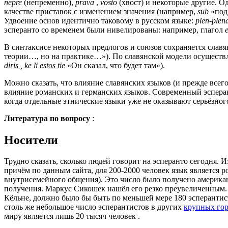
nepre
(непременно),
prava
,
vosto
(хвост) и некоторые другие. О
качестве приставок с изменением значения (например,
sub
«под
Удвоение основ идентично таковому в русском языке:
plen-plen
эсперанто со временем были нивелированы: например, глагол
В синтаксисе некоторых предлогов и союзов сохраняется славя
теории…, но на практике…»). По славянской модели осуществл
dir
is
, ke li est
os
tie
«Он сказал, что будет там»).
Можно сказать, что влияние славянских языков (и прежде всего
влияние романских и германских языков. Современный эсперан
когда отдельные этнические языки уже не оказывают серьёзног
Литература по вопросу
:
Носители
Трудно сказать, сколько людей говорит на эсперанто сегодня. 
причём по данным сайта, для 200-2000 человек язык является 
внутрисемейного общения). Это число было получено американ
получения. Маркус Сикошек нашёл его резко преувеличенным. П
Кёльне, должно было бы быть по меньшей мере 180 эсперантист
столь же небольшое число эсперантистов в других
крупных го
миру является лишь 20 тысяч человек .