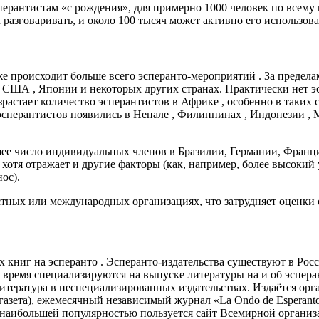
ерантистам «с рождения», для примерно 1000 человек по всему 
 разговаривать, и около 100 тысяч может активно его использова
же происходит больше всего эсперанто-мероприятий . За предел
 , США , Японии и некоторых других странах. Практически нет э
зрастает количество эсперантистов в Африке , особенно в таких 
 эсперантистов появились в Непале , Филиппинах , Индонезии ,
ее число индивидуальных членов в Бразилии, Германии, Франц
 хотя отражает и другие факторы (как, например, более высокий
ос).
тных или международных организациях, что затрудняет оценки 
книг на эсперанто . Эсперанто-издательства существуют в Росс
е время специализируются на выпуске литературы на и об эспера
литература в неспециализированных издательствах. Издаётся орг
-газета), ежемесячный независимый журнал «La Ondo de Esperanto
наибольшей популярностью пользуется сайт Всемирной организа