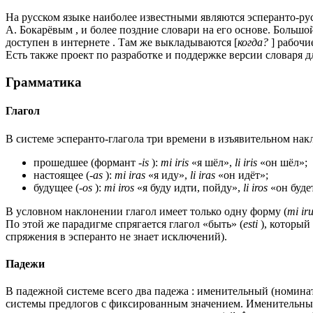
На русском языке наиболее известными являются эсперанто-ру
А. Бокарёвым , и более поздние словари на его основе. Больш
доступен в интернете . Там же выкладываются [
когда?
] рабочи
Есть также проект по разработке и поддержке версии словаря д
Грамматика
Глагол
В системе эсперанто-глагола три времени в изъявительном нак
прошедшее (формант
-is
):
mi iris
«я шёл»,
li iris
«он шёл»;
настоящее (
-as
):
mi iras
«я иду»,
li iras
«он идёт»;
будущее (
-os
):
mi iros
«я буду идти, пойду»,
li iros
«он буде
В условном наклонении глагол имеет только одну форму (
mi ir
По этой же парадигме спрягается глагол «быть» (
esti
), которы
спряжения в эсперанто не знает исключений).
Падежи
В падежной системе всего два падежа : именительный (номина
системы предлогов с фиксированным значением. Именительны