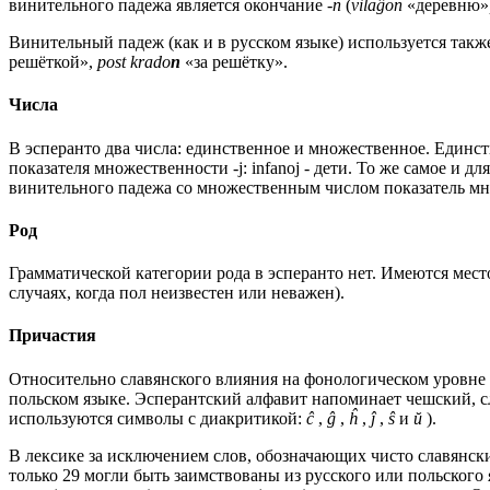
винительного падежа является окончание
-n
(
vilaĝon
«деревню»
Винительный падеж (как и в русском языке) используется такж
решёткой»,
post krado
n
«за решётку».
Числа
В эсперанто два числа: единственное и множественное. Единст
показателя множественности -j: infanoj - дети. То же самое и д
винительного падежа со множественным числом показатель множ
Род
Грамматической категории рода в эсперанто нет. Имеются местои
случаях, когда пол неизвестен или неважен).
Причастия
Относительно славянского влияния на фонологическом уровне м
польском языке. Эсперантский алфавит напоминает чешский, 
используются символы с диакритикой:
ĉ
,
ĝ
,
ĥ
,
ĵ
,
ŝ
и
ŭ
).
В лексике за исключением слов, обозначающих чисто славянски
только 29 могли быть заимствованы из русского или польского