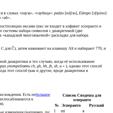
я в словах «пауза», «гаубица»:
paŭzo
[па́ўзо],
Eŭropo
[эўро́по]
 «aŭ».
остпозиции иксами (икс не входит в алфавит эсперанто и
е системы набора символов с диакритикой (две
в «канадской многоязычной» раскладке для набора
C для Ĉ), затем нажимают на клавишу Alt и набирают 770, и
ой диакритики в тех случаях, когда её использование
рах употреблять ch, gh, hh, jh, sh, u
» ), однако этот способ
а этот способ (как и другие, вроде диакритики в
оисхождения. Есть не
большое
Список Сводеша для
риспосабливаются к
эсперанто
я).
№
Эсперанто
Русский
1
mi
я
ые изменения (например, /ш/