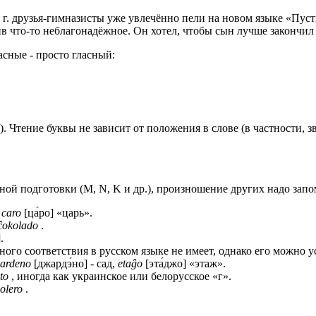
 г. друзья-гимназисты уже увлечённо пели на новом языке «Пуст
ив что-то неблагонадёжное. Он хотел, чтобы сын лучше закончил 
асные - просто гласный:
. Чтение буквы не зависит от положения в слове (в частности, 
й подготовки (M, N, K и др.), произношение других надо запо
,
caro
[ца́ро] «царь».
ĉokolado
.
.
чного соответствия в русском языке не имеет, однако его можно 
ardeno
[джардэ́но] - сад,
etaĝo
[эта́джо] «этаж».
nto
, иногда как украинское или белорусское «г».
olero
.