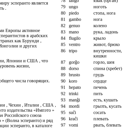
78
lango
язык (орган)
миру эсперанто является
79
ungo
ноготь
ть .
80
piedo
стопа, нога
81
gambo
нога
82
genuo
колено
ами Европы активное
83
mano
рука, ладонь
сперантистов в арабских
84
flugilo
крыло
странах как Бурунди ,
85
ventro
живот, брюхо
 Монголии и других
86
tripo
внутренности,
кишки
ии, Японии и США , что
87
gorĝo
горло, шея
 уровень жизни,
88
dorso
спина (хребет)
89
brusto
грудь
общего числа говорящих.
90
koro
сердце
91
hepato
печень
92
trinki
пить
93
manĝi
есть, кушать
ии , Чехии , Италии , США ,
94
mordi
грызть, кусать
нто издательства «Импэто »
95
suĉi
сосать
ан Российского союза
96
kraĉi
плевать
 » (Волна эсперанто) и ряд
97
vomi
рвать, блевать
ции эсперанто, в каталоге