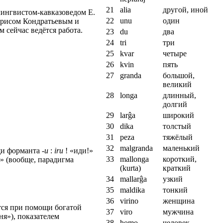
21
alia
другой, иной
лингвистом-кавказоведом Е.
22
unu
один
Борисом Кондратьевым и
 сейчас ведётся работа.
23
du
два
24
tri
три
25
kvar
четыре
26
kvin
пять
27
granda
большой,
великий
28
longa
длинный,
долгий
29
larĝa
широкий
30
dika
толстый
31
peza
тяжёлый
32
malgranda
маленький
щи форманта
-u
:
iru
! «иди!»
33
mallonga
короткий,
» (вообще, парадигма
(kurta)
краткий
34
mallarĝa
узкий
35
maldika
тонкий
36
virino
женщина
тся при помощи богатой
37
viro
мужчина
ня»), показателем
38
homo
человек