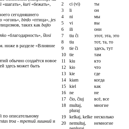
2
ci (vi)
ты
ŝi
«шагать»,
kuri
«бежать»,
3
li
он
своего сегодняшнего
4
ni
мы
ro
«огонь»,
birdo
«птица»,
jes
5
vi
вы
глицизмов, таких как
bajto
6
ili
они
anko
«благодарность»,
ŝlosi
7
tiu ĉi
этот, эта, это
8
tiu
тот, та, то
м. ниже в разделе «Влияние
9
tie ĉi
здесь, тут
10
tie
там
ятий обычно создаётся новое
11
kiu
кто
ей здесь может быть
12
kio
что
13
kie
где
14
kiam
когда
15
kiel
как
16
ne
не
17
ĉio, ĉiuj
всё, все
18
multaj,
многие
pluraj
ей по описательному
19
kelkaj, kelke
несколько
 estas troa
-
третий лишний
и
20
nemultaj,
немногие
nepluraj