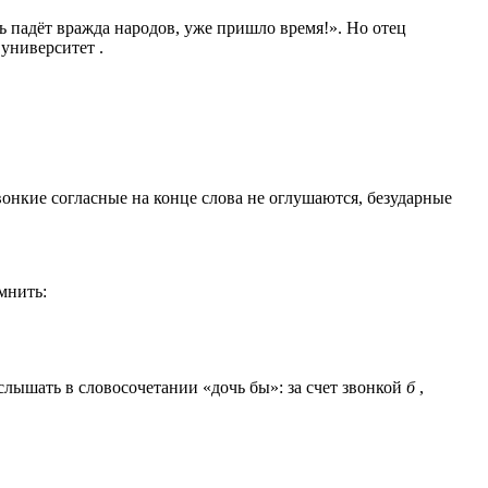
ь падёт вражда народов, уже пришло время!». Но отец
университет .
звонкие согласные на конце слова не оглушаются, безударные
мнить:
услышать в словосочетании «дочь бы»: за счет звонкой
б
,