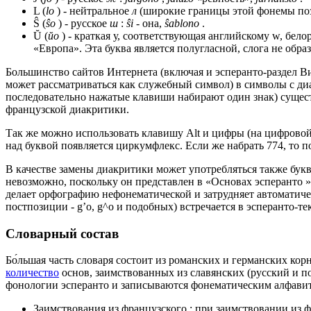
L (
lo
) - нейтральное
л
(широкие границы этой фонемы поз
Ŝ (
ŝo
) - русское
ш
:
ŝi
- она,
ŝablono
.
Ŭ (
ŭo
) - краткая у, соответствующая английскому w, бел
«Европа». Эта буква является полугласной, слога не обра
Большинство сайтов Интернета (включая и эсперанто-раздел В
может рассматриваться как служебный символ) в символы с ди
последовательно нажатые клавиши набирают один знак) сущест
французской диакритики.
Так же можно использовать клавишу Alt и цифры (на цифровой
над буквой появляется циркумфлекс. Если же набрать 774, то по
В качестве замены диакритики может употребляться также бук
невозможно, поскольку он представлен в «Основах эсперанто »
делает орфографию нефонематической и затрудняет автоматиче
постпозиции - g’o, g^o и подобных) встречается в эсперанто-тек
Словарный состав
Бо́льшая часть словаря состоит из романских и германских кор
количество
основ, заимствованных из славянских (русский и п
фонологии эсперанто и записываются фонематическим алфавито
Заимствования из французского : при заимствовании из 