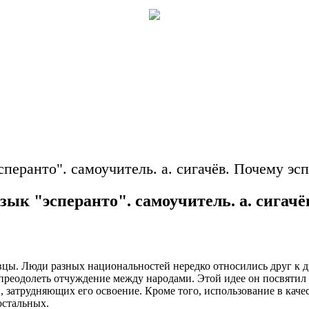
перанто". самоучитель. а. сигачёв. Почему эс
ык "эсперанто". самоучитель. а. сигачё
овцы. Люди разных национальностей нередко относились друг к 
реодолеть отчуждение между народами. Этой идее он посвятил в
затрудняющих его освоение. Кроме того, использование в качес
остальных.