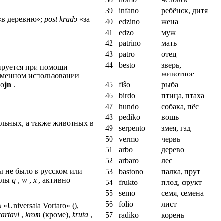
39
infano
ребёнок, дитя
«в деревню»;
post krado
«за
40
edzino
жена
41
edzo
муж
42
patrino
мать
43
patro
отец
44
besto
зверь,
кируется при помощи
животное
временном использовании
no
jn
.
45
fiŝo
рыба
46
birdo
птица, птаха
47
hundo
собака, пёс
48
pediko
вошь
тельных, а также животных в
49
serpento
змея, гад
50
vermo
червь
51
arbo
дерево
52
arbaro
лес
ы не было в русском или
53
bastono
палка, прут
волы
q
,
w
,
x
, активно
54
frukto
плод, фрукт
55
semo
семя, семена
56
folio
лист
«Universala Vortaro» (),
kartavi
,
krom
(кроме),
kruta
,
57
radiko
корень