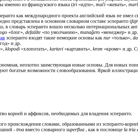
ты именно из французского языка (
iri
«идти»,
maĉi
«жевать»,
mar
сперанто как международного проекта английский язык не имел 
едно представлена в основном словарном составе эсперанто (
faj
ако, в словарь эсперанто вошло несколько интернациональных ан
logo
«блог»,
defaŭlte
«по умолчанию»,
manaĝero
«менеджер» и др.
тав
эсперанто входят такие немецкие основы как
nur
«только»,
d
год» и др.
я»,
klopodi
«хлопотать»,
kartavi
«картавить»,
krom
«кроме» и др. С
втономная, неохотно заимствующая новые основы. Для новых пон
вуют богатые возможности словообразования. Яркой иллюстраци
тво корней и аффиксов, необходимых для владения эсперанто.
ского происхождения словами, образованными из эсперанто-корн
ишний -
troa
вместо словарного
superflua
, как в пословице
la tria