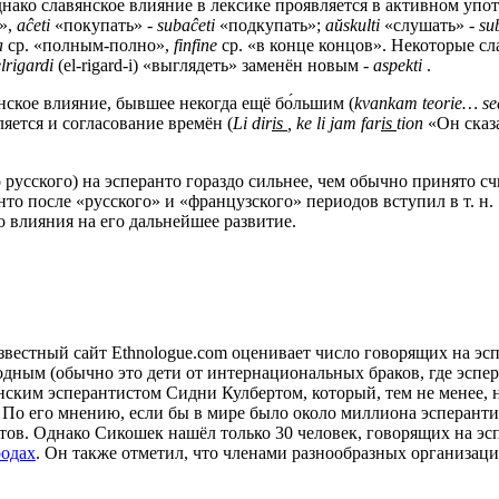
днако славянское влияние в лексике проявляется в активном упо
»,
aĉeti
«покупать» -
subaĉeti
«подкупать»;
aŭskulti
«слушать» -
su
a
ср. «полным-полно»,
finfine
ср. «в конце концов». Некоторые с
elrigardi
(el-rigard-i) «выглядеть» заменён новым -
aspekti
.
нское влияние, бывшее некогда ещё бо́льшим (
kvankam teorie… se
яется и согласование времён (
Li dir
is
, ke li jam far
is
tion
«Он сказ
 русского) на эсперанто гораздо сильнее, чем обычно принято сч
то после «русского» и «французского» периодов вступил в т. н
о влияния на его дальнейшее развитие.
Известный сайт Ethnologue.com оценивает число говорящих на эсп
родным (обычно это дети от интернациональных браков, где эспе
ским эсперантистом Сидни Кулбертом, который, тем не менее, н
о его мнению, если бы в мире было около миллиона эсперантист
ов. Однако Сикошек нашёл только 30 человек, говорящих на эсп
родах
. Он также отметил, что членами разнообразных организаци