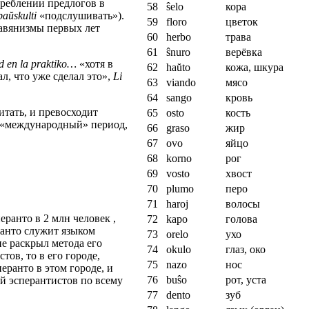
треблении предлогов в
58
ŝelo
кора
baŭskulti
«подслушивать»).
59
floro
цветок
лавянизмы первых лет
60
herbo
трава
61
ŝnuro
верёвка
d en la praktiko…
«хотя в
62
haŭto
кожа, шкура
ал, что уже сделал это»,
Li
63
viando
мясо
64
sango
кровь
итать, и превосходит
65
osto
кость
. «международный» период,
66
graso
жир
67
ovo
яйцо
68
korno
рог
69
vosto
хвост
70
plumo
перо
71
haroj
волосы
еранто в 2 млн человек ,
72
kapo
голова
ранто служит языком
73
orelo
ухо
е раскрыл метода его
74
okulo
глаз, око
ов, то в его городе,
75
nazo
нос
еранто в этом городе, и
76
buŝo
рот, уста
й эсперантистов по всему
77
dento
зуб