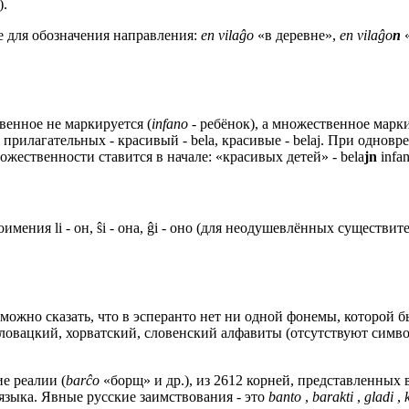
).
е для обозначения направления:
en vilaĝo
«в деревне»,
en vilaĝo
n
венное не маркируется (
infano
- ребёнок), а множественное мар
ля прилагательных - красивый - bela, красивые - belaj. При одно
ественности ставится в начале: «красивых детей» - bela
jn
infa
мения li - он, ŝi - она, ĝi - оно (для неодушевлённых существи
ожно сказать, что в эсперанто нет ни одной фонемы, которой б
словацкий, хорватский, словенский алфавиты (отсутствуют сим
е реалии (
barĉo
«борщ» и др.), из 2612 корней, представленных в 
 языка. Явные русские заимствования - это
banto
,
barakti
,
gladi
,