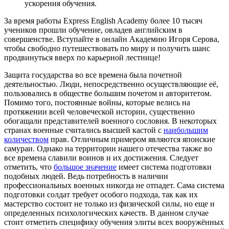
ускорения обучения.
За время работы Express English Academy более 10 тысяч
учеников прошли обучение, овладев английским в
совершенстве. Вступайте в онлайн Академию Игоря Серова,
чтобы свободно путешествовать по миру и получить шанс
продвинуться вверх по карьерной лестнице!
Защита государства во все времена была почетной
деятельностью. Люди, непосредственно осуществляющие её,
пользовались в обществе большим почетом и авторитетом.
Помимо того, постоянные войны, которые велись на
протяжении всей человеческой истории, существенно
обогащали представителей военного сословия. В некоторых
странах военные считались высшей кастой с
наибольшим
количеством
прав. Отличным примером являются японские
самураи. Однако на территории нашего отечества также во
все времена славили воинов и их достижения. Следует
отметить, что
большое значение
имеет система подготовки
подобных людей. Ведь потребность в наличии
профессиональных военных никогда не отпадет. Сама система
подготовки солдат требует особого подхода, так как их
мастерство состоит не только из физической силы, но еще и
определенных психологических качеств. В данном случае
стоит отметить специфику обучения элиты всех вооружённых