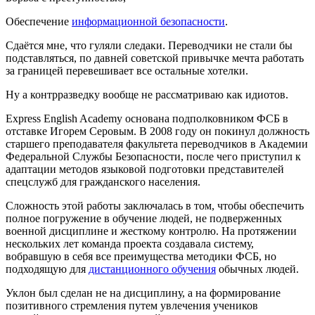
Обеспечение
информационной безопасности
.
Сдаётся мне, что гуляли следаки. Переводчики не стали бы
подставляться, по давней советской привычке мечта работать
за границей перевешивает все остальные хотелки.
Ну а контрразведку вообще не рассматриваю как идиотов.
Express English Academy основана подполковником ФСБ в
отставке Игорем Серовым. В 2008 году он покинул должность
старшего преподавателя факультета переводчиков в Академии
Федеральной Службы Безопасности, после чего приступил к
адаптации методов языковой подготовки представителей
спецслужб для гражданского населения.
Сложность этой работы заключалась в том, чтобы обеспечить
полное погружение в обучение людей, не подверженных
военной дисциплине и жесткому контролю. На протяжении
нескольких лет команда проекта создавала систему,
вобравшую в себя все преимущества методики ФСБ, но
подходящую для
дистанционного обучения
обычных людей.
Уклон был сделан не на дисциплину, а на формирование
позитивного стремления путем увлечения учеников