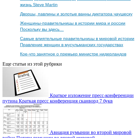
жизнь Steve Martin
Дворцы, павлины и золотые ванны диктатора чаушеску
Женщины-правительницы в истории мира и россии
Поскольку вы здесь…
Самые влиятельные правительницы в мировой истории
Правление женщин в мусульманских государствах
Кое-что занятное о премьер министре нидерландов
Еще статьи из этой рубрики
Краткое изложение пресс-конференции
путина Краткая пресс конференция сканворд 7 букв
Авиация румынии во второй мировой
войне Потери румынии во второй мировой