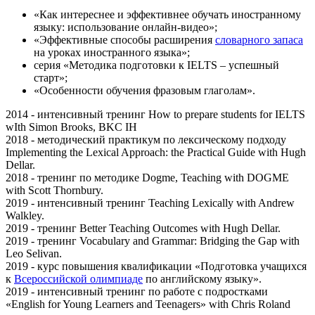
«Как интереснее и эффективнее обучать иностранному
языку: использование онлайн-видео»;
«Эффективные способы расширения
словарного запаса
на уроках иностранного языка»;
серия «Методика подготовки к IELTS – успешный
старт»;
«Особенности обучения фразовым глаголам».
2014 - интенсивный тренинг How to prepare students for IELTS
wIth Simon Brooks, BKC IH
2018 - методический практикум по лексическому подходу
Implementing the Lexical Approach: the Practical Guide with Hugh
Dellar.
2018 - тренинг по методике Dogme, Teaching with DOGME
with Scott Thornbury.
2019 - интенсивный тренинг Teaching Lexically with Andrew
Walkley.
2019 - тренинг Better Teaching Outcomes with Hugh Dellar.
2019 - тренинг Vocabulary and Grammar: Bridging the Gap with
Leo Selivan.
2019 - курс повышения квалификации «Подготовка учащихся
к
Всероссийской олимпиаде
по английскому языку».
2019 - интенсивный тренинг по работе с подростками
«English for Young Learners and Teenagers» with Chris Roland