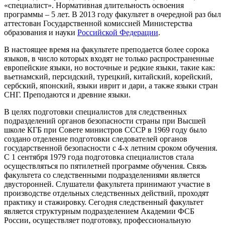
«специалист». Нормативная длительность освоения
программы – 5 лет. В 2013 году факультет в очередной раз был
аттестован Государственной комиссией Министерства
образования и науки
Российской Федерации
.
В настоящее время на факультете преподается более сорока
языков, в число которых входят не только распространенные
европейские языки, но восточные и редкие языки, такие как:
вьетнамский, персидский, турецкий, китайский, корейский,
сербский, японский, языки иврит и дари, а также языки стран
СНГ. Преподаются и древние языки.
В целях подготовки специалистов для следственных
подразделений органов безопасности страны при Высшей
школе КГБ при Совете министров СССР в 1969 году было
создано отделение подготовки следователей органов
государственной безопасности с 4-х летним сроком обучения.
С 1 сентября 1979 года подготовка специалистов стала
осуществляться по пятилетней программе обучения. Связь
факультета со следственными подразделениями является
двусторонней. Слушатели факультета принимают участие в
производстве отдельных следственных действий, проходят
практику и стажировку. Сегодня следственный факультет
является структурным подразделением Академии ФСБ
России, осуществляет подготовку, профессиональную