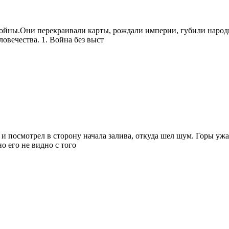
войны.Они перекраивали карты, рождали империи, губили народ
вечества. 1. Война без выст
и и посмотрел в сторону начала залива, откуда шел шум. Горы у
о его не видно с того