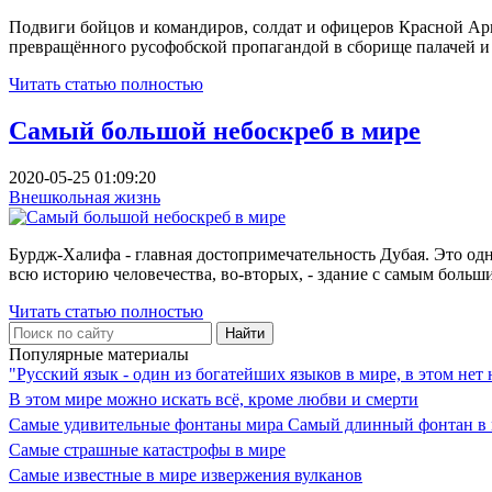
Подвиги бойцов и командиров, солдат и офицеров Красной Ар
превращённого русофобской пропагандой в сборище палачей и 
Читать статью полностью
Самый большой небоскреб в мире
2020-05-25 01:09:20
Внешкольная жизнь
Бурдж-Халифа - главная достопримечательность Дубая. Это одн
всю историю человечества, во-вторых, - здание с самым больш
Читать статью полностью
Популярные материалы
"Русский язык - один из богатейших языков в мире, в этом нет
В этом мире можно искать всё, кроме любви и смерти
Самые удивительные фонтаны мира Самый длинный фонтан в
Самые страшные катастрофы в мире
Самые известные в мире извержения вулканов