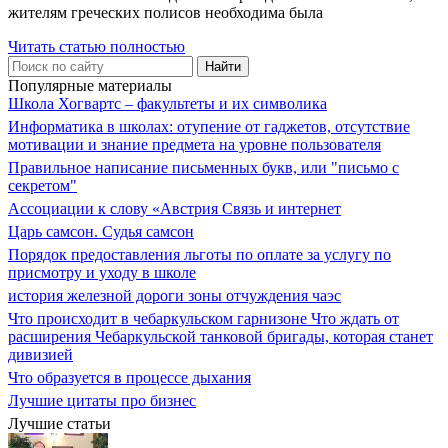
жителям греческих полисов необходима была
Читать статью полностью
Популярные материалы
Школа Хогвартс – факультеты и их символика
Информатика в школах: отупение от гаджетов, отсутствие
мотивации и знание предмета на уровне пользователя
Правильное написание письменных букв, или "письмо с
секретом"
Ассоциации к слову «Австрия Связь и интернет
Царь самсон. Судья самсон
Порядок предоставления льготы по оплате за услугу по
присмотру и уходу в школе
история железной дороги зоны отчуждения чаэс
Что происходит в чебаркульском гарнизоне Что ждать от
расширения Чебаркульской танковой бригады, которая станет
дивизией
Что образуется в процессе дыхания
Лучшие цитаты про бизнес
Лучшие статьи