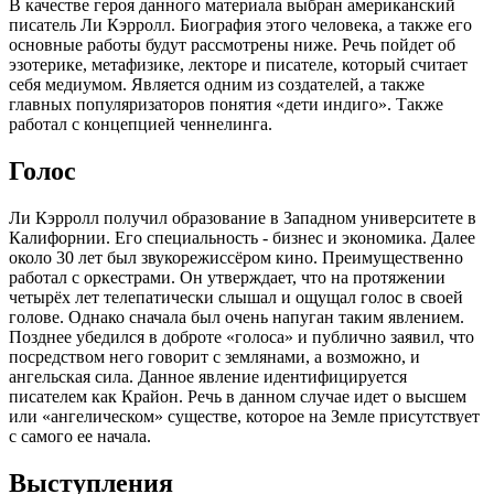
В качестве героя данного материала выбран американский
писатель Ли Кэрролл. Биография этого человека, а также его
основные работы будут рассмотрены ниже. Речь пойдет об
эзотерике, метафизике, лекторе и писателе, который считает
себя медиумом. Является одним из создателей, а также
главных популяризаторов понятия «дети индиго». Также
работал с концепцией ченнелинга.
Голос
Ли Кэрролл получил образование в Западном университете в
Калифорнии. Его специальность - бизнес и экономика. Далее
около 30 лет был звукорежиссёром кино. Преимущественно
работал с оркестрами. Он утверждает, что на протяжении
четырёх лет телепатически слышал и ощущал голос в своей
голове. Однако сначала был очень напуган таким явлением.
Позднее убедился в доброте «голоса» и публично заявил, что
посредством него говорит с землянами, а возможно, и
ангельская сила. Данное явление идентифицируется
писателем как Крайон. Речь в данном случае идет о высшем
или «ангелическом» существе, которое на Земле присутствует
с самого ее начала.
Выступления