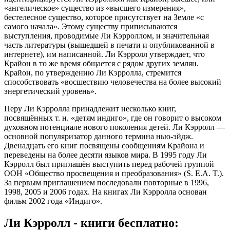
«ангелическое» существо из «высшего измерения»,
бестелесное существо, которое присутствует на Земле «с
самого начала». Этому существу приписываются
выступления, проводимые Ли Кэрроллом, и значительная
часть литературы (вышедшей в печати и опубликованной в
интернете), им написанной. Ли Кэрролл утверждает, что
Крайон в то же время общается с рядом других землян.
Крайон, по утверждению Ли Кэрролла, стремится
способствовать «восшествию человечества на более высокий
энергетический уровень».
Перу Ли Кэрролла принадлежит несколько книг,
посвящённых т. н. «детям индиго», где он говорит о высоком
духовном потенциале нового поколения детей. Ли Кэрролл —
основной популяризатор данного термина нью-эйдж.
Двенадцать его книг посвящены сообщениям Крайона и
переведены на более десяти языков мира. В 1995 году Ли
Кэрролл был приглашён выступить перед рабочей группой
ООН «Общество просвещения и преобразования» (S. E.A. T.).
За первым приглашением последовали повторные в 1996,
1998, 2005 и 2006 годах. На книгах Ли Кэрролла основан
фильм 2002 года «Индиго».
Ли Кэрролл - книги бесплатно: