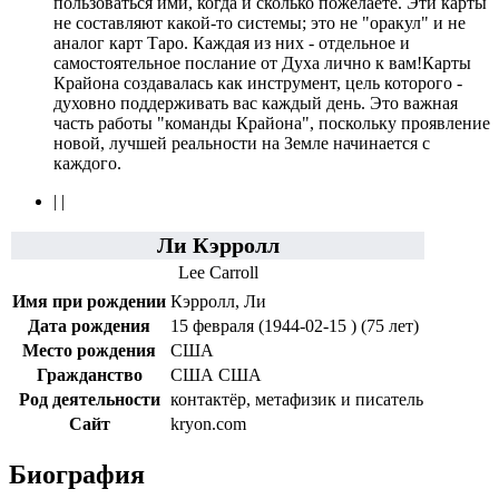
пользоваться ими, когда и сколько пожелаете. Эти карты
не составляют какой-то системы; это не "оракул" и не
аналог карт Таро. Каждая из них - отдельное и
самостоятельное послание от Духа лично к вам!Карты
Крайона создавалась как инструмент, цель которого -
духовно поддерживать вас каждый день. Это важная
часть работы "команды Крайона", поскольку проявление
новой, лучшей реальности на Земле начинается с
каждого.
| |
Ли Кэрролл
Lee Carroll
Имя при рождении
Кэрролл, Ли
Дата рождения
15 февраля
(
1944-02-15 )
(75 лет)
Место рождения
США
Гражданство
США
США
Род деятельности
контактёр, метафизик и писатель
Сайт
kryon.com
Биография