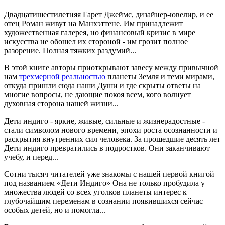
Двадцатишестилетняя Гарет Джеймс, дизайнер-ювелир, и ее
отец Роман живут на Манхэттене. Им принадлежит
художественная галерея, но финансовый кризис в мире
искусства не обошел их стороной - им грозит полное
разорение. Полная тяжких раздумий...
В этой книге авторы приоткрывают завесу между привычной
нам
трехмерной реальностью
планеты Земля и теми мирами,
откуда пришли сюда наши Души и где скрыты ответы на
многие вопросы, не дающие покоя всем, кого волнует
духовная сторона нашей жизни...
Дети индиго - яркие, живые, сильные и жизнерадостные -
стали символом нового времени, эпохи роста осознанности и
раскрытия внутренних сил человека. За прошедшие десять лет
Дети индиго превратились в подростков. Они заканчивают
учебу, и перед...
Сотни тысяч читателей уже знакомы с нашей первой книгой
под названием «Дети Индиго» Она не только пробудила у
множества людей со всех уголков планеты интерес к
глубочайшим переменам в сознании появившихся сейчас
особых детей, но и помогла...