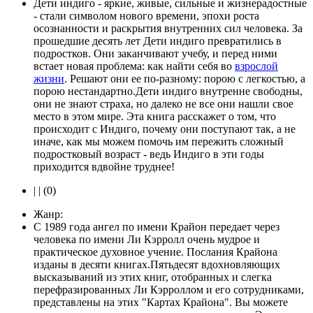
Дети индиго - яркие, живые, сильные и жизнерадостные
- стали символом нового времени, эпохи роста
осознанности и раскрытия внутренних сил человека. За
прошедшие десять лет Дети индиго превратились в
подростков. Они заканчивают учебу, и перед ними
встает новая проблема: как найти себя во
взрослой
жизни
. Решают они ее по-разному: порою с легкостью, а
порою нестандартно.Дети индиго внутренне свободны,
они не знают страха, но далеко не все они нашли свое
место в этом мире. Эта книга расскажет о том, что
происходит с Индиго, почему они поступают так, а не
иначе, как мы можем помочь им пережить сложный
подростковый возраст - ведь Индиго в эти годы
приходится вдвойне труднее!
| | (0)
Жанр:
С 1989 года ангел по имени Крайон передает через
человека по имени Ли Кэрролл очень мудрое и
практическое духовное учение. Послания Крайона
изданы в десяти книгах.Пятьдесят вдохновляющих
высказываний из этих книг, отобранных и слегка
перефразированных Ли Кэрроллом и его сотрудниками,
представлены на этих "Картах Крайона". Вы можете