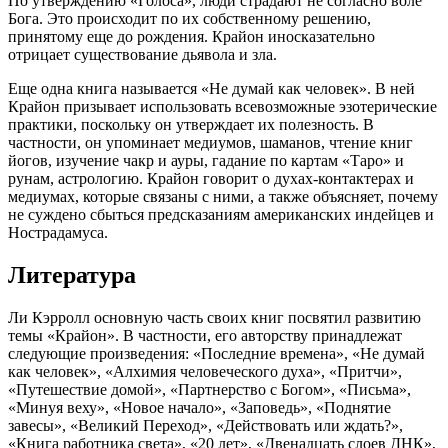
По утверждению «Голоса», люди страдают не согласно воле
Бога. Это происходит по их собственному решению,
принятому еще до рождения. Крайон иносказательно
отрицает существование дьявола и зла.
Еще одна книга называется «Не думай как человек». В ней
Крайон призывает использовать всевозможные эзотерические
практики, поскольку он утверждает их полезность. В
частности, он упоминает медиумов, шаманов, чтение книг
йогов, изучение чакр и ауры, гадание по картам «Таро» и
рунам, астрологию. Крайон говорит о духах-контактерах и
медиумах, которые связаны с ними, а также объясняет, почему
не суждено сбыться предсказаниям американских индейцев и
Нострадамуса.
Литература
Ли Кэрролл основную часть своих книг посвятил развитию
темы «Крайон». В частности, его авторству принадлежат
следующие произведения: «Последние времена», «Не думай
как человек», «Алхимия человеческого духа», «Притчи»,
«Путешествие домой», «Партнерство с Богом», «Письма»,
«Минуя веху», «Новое начало», «Заповедь», «Поднятие
завесы», «Великий Переход», «Действовать или ждать?»,
«Книга работника света», «20 лет», «Двенадцать слоев ДНК»,