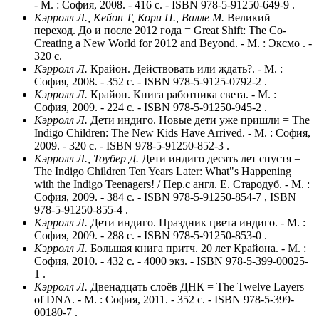
- М. : София, 2008. - 416 с. - ISBN 978-5-91250-649-9 .
Кэрролл Л., Кейон Т, Кори П., Валле М.
Великий
переход. До и после 2012 года = Great Shift: The Co-
Creating a New World for 2012 and Beyond. - М. : Эксмо . -
320 с.
Кэрролл Л.
Крайон. Действовать или ждать?. - М. :
София, 2008. - 352 с. - ISBN 978-5-9125-0792-2 .
Кэрролл Л.
Крайон. Книга работника света. - М. :
София, 2009. - 224 с. - ISBN 978-5-91250-945-2 .
Кэрролл Л.
Дети индиго. Новые дети уже пришли = The
Indigo Children: The New Kids Have Arrived. - М. : София,
2009. - 320 с. - ISBN 978-5-91250-852-3 .
Кэрролл Л., Тоубер Д.
Дети индиго десять лет спустя =
The Indigo Children Ten Years Later: What"s Happening
with the Indigo Teenagers! / Пер.с англ. Е. Стародуб. - М. :
София, 2009. - 384 с. - ISBN 978-5-91250-854-7 , ISBN
978-5-91250-855-4 .
Кэрролл Л.
Дети индиго. Праздник цвета индиго. - М. :
София, 2009. - 288 с. - ISBN 978-5-91250-853-0 .
Кэрролл Л.
Большая книга притч. 20 лет Крайона. - М. :
София, 2010. - 432 с. - 4000 экз. - ISBN 978-5-399-00025-
1 .
Кэрролл Л.
Двенадцать слоёв ДНК = The Twelve Layers
of DNA. - М. : София, 2011. - 352 с. - ISBN 978-5-399-
00180-7 .