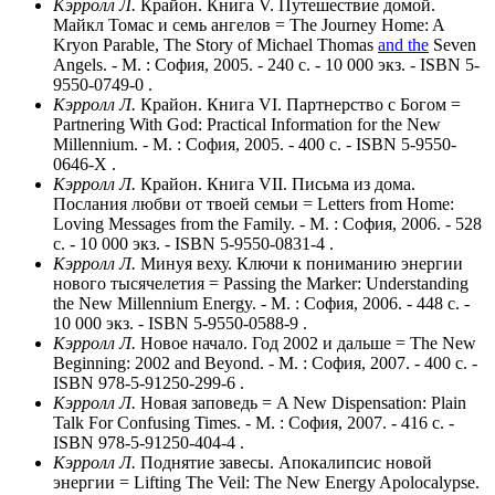
Кэрролл Л.
Крайон. Книга V. Путешествие домой.
Майкл Томас и семь ангелов = The Journey Home: A
Kryon Parable, The Story of Michael Thomas
and the
Seven
Angels. - М. : София, 2005. - 240 с. - 10 000 экз. - ISBN 5-
9550-0749-0 .
Кэрролл Л.
Крайон. Книга VI. Партнерство с Богом =
Partnering With God: Practical Information for the New
Millennium. - М. : София, 2005. - 400 с. - ISBN 5-9550-
0646-X .
Кэрролл Л.
Крайон. Книга VII. Письма из дома.
Послания любви от твоей семьи = Letters from Home:
Loving Messages from the Family. - М. : София, 2006. - 528
с. - 10 000 экз. - ISBN 5-9550-0831-4 .
Кэрролл Л.
Минуя веху. Ключи к пониманию энергии
нового тысячелетия = Passing the Marker: Understanding
the New Millennium Energy. - М. : София, 2006. - 448 с. -
10 000 экз. - ISBN 5-9550-0588-9 .
Кэрролл Л.
Новое начало. Год 2002 и дальше = The New
Beginning: 2002 and Beyond. - М. : София, 2007. - 400 с. -
ISBN 978-5-91250-299-6 .
Кэрролл Л.
Новая заповедь = A New Dispensation: Plain
Talk For Confusing Times. - М. : София, 2007. - 416 с. -
ISBN 978-5-91250-404-4 .
Кэрролл Л.
Поднятие завесы. Апокалипсис новой
энергии = Lifting The Veil: The New Energy Apolocalypse.