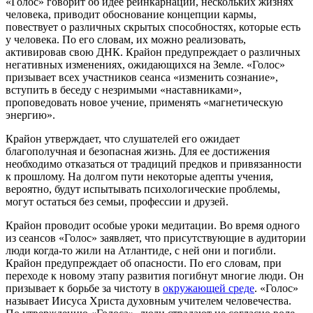
«Голос» говорит об идее реинкарнации, нескольких жизнях
человека, приводит обоснование концепции кармы,
повествует о различных скрытых способностях, которые есть
у человека. По его словам, их можно реализовать,
активировав свою ДНК. Крайон предупреждает о различных
негативных изменениях, ожидающихся на Земле. «Голос»
призывает всех участников сеанса «изменить сознание»,
вступить в беседу с незримыми «наставниками»,
проповедовать новое учение, применять «магнетическую
энергию».
Крайон утверждает, что слушателей его ожидает
благополучная и безопасная жизнь. Для ее достижения
необходимо отказаться от традиций предков и привязанности
к прошлому. На долгом пути некоторые адепты учения,
вероятно, будут испытывать психологические проблемы,
могут остаться без семьи, профессии и друзей.
Крайон проводит особые уроки медитации. Во время одного
из сеансов «Голос» заявляет, что присутствующие в аудитории
люди когда-то жили на Атлантиде, с ней они и погибли.
Крайон предупреждает об опасности. По его словам, при
переходе к новому этапу развития погибнут многие люди. Он
призывает к борьбе за чистоту в
окружающей среде
. «Голос»
называет Иисуса Христа духовным учителем человечества.