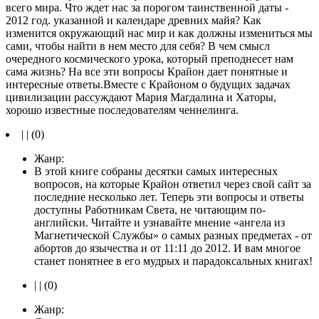
всего мира. Что ждет нас зa порогом таинственной даты -
2012 год. указанной и календаре древних майя? Как
изменится окружающий нас мир и как должны измениться мы
сами, чтобы найти в нем место для себя? В чем смысл
очередного космического урока, который преподнесет нам
сама жизнь? На все эти вопросы Крайон дает понятные и
интересные ответы.Вместе с Крайоном о будущих задачах
цивилизации рассуждают Мария Магдалина и Хаторы,
хорошо известные последователям ченнелинга.
| | (0)
Жанр:
В этой книге собраны десятки самых интересных
вопросов, на которые Крайон ответил через свой сайт за
последние несколько лет. Теперь эти вопросы и ответы
доступны Работникам Света, не читающим по-
английски. Читайте и узнавайте мнение «ангела из
Магнетической Службы» о самых разных предметах - от
абортов до язычества и от 11:11 до 2012. И вам многое
станет понятнее в его мудрых и парадоксальных книгах!
| | (0)
Жанр: