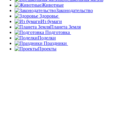
Животные
Законодательство
Здоровье
Из бумаги
Планета Земля
Подготовка
Поделки
Праздники
Проекты
Внешкольная жизнь
Животные
Законодательство
Здоровье
Из бумаги
Планета Земля
Подготовка
Поделки
Праздники
© 2024 educent.cc - Портал полезных знаний для школьников и
их родителей