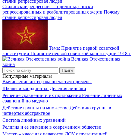
Сталинские репрессии — причины, списки
репрессированных и реабилитированных жертв Почему
сталин репрессировал людей
Тема: Принятие первой советской
конституции Принятие первой советской конституции 1918 г
Великая Отечественная
война
Популярные материалы
Вычисление интеграла по частям примеры
Шкалы и координаты. Деления линейки
Решение сравнений и их приложения Решение линейных
сравнений по модулю
Действие группы на множестве Действию группы в
четвертых абстрактное
Система линейных уравнений
Религия и ее значение в современном обществе
Мастер – класс для педагогов ДОУ с презентацией