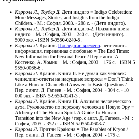
Кэрролл Л., Тоубер Д.
Дети индиго = Indigo Celebration:
More Messages, Stories, and Insights from the Indigo
Children. - М. : София, 2003. - 288 с. - (Дети индиго).
Кэрролл Л., Тоубер Д.
Дети индиго-2. Праздник цвета
индиго. - М. : София, 2003. - 240 с. - (Дети индиго). -
5000 экз. - ISBN 5-9550-0240-5 .
Кэрролл Л.
Крайон.
Последние времена
: ченнелинг-
информация, переданная с любовью = The End Times:
New Information for Personal Peace / Пер.с англ. А.
Костенко, А. Хомик. - М. : София, 2003. - 176 с. - ISBN 5-
9550-0066-6 .
Кэрролл Л.
Крайон. Книга II. Не думай как человек:
ченнелинг-ответы на насущные вопросы = Don"t Think
Like a Human: Channelled Answers to Basic Questions /
Пер. с англ. Д. Гапеев. - М. : София, 2004. - 304 с. - 10
000 экз. - ISBN 5-9550-0241-3 .
Кэрролл Л.
Крайон. Книга III. Алхимия человеческого
духа. Руководство по переходу человека в Новую Эру =
Alchemy of The Human Spirit: A Guide To Human
Transition into the New Age / пер. с англ. Д. Гапеев. - М. :
София, 2005. - 352 с. - ISBN 5-9550-0608-7 .
Кэрролл Л.
Притчи Крайона = The Parables of Kryon /
Пер. с англ. Д. Гапеев. - М. : София, 2004. - 175 с.