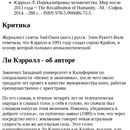
Кэрролл Л.
Перекалибровка человечества. Мир после
2013 года = The Recalibration of Humanity. - М. : София,
2014. - 288 с. - ISBN 978-5-906686-72-5 .
Критика
Журналист газеты Sud-Ouest
(англ.)
русск. Элен Рукетт-Валя
отмечала, что Кэрролл в 1991 году создал серию Крайон, в
основу которой положил апокалиптический
Ли Кэрролл - об авторе
Закончил Западный университет в Калифорнии по
специальности «бизнес и экономика», после чего около
тридцати лет провёл в качестве звукорежиссёра кино, работая
преимущественно с оркестрами.
По его словам, в течение четырёх лет он телепатически
ощущал и слышал голос у себя в голове, но сначала был
слишком напуган этим явлением. Наконец, убедившись в
доброте «голоса», он публично заявил (1989) о том, что через
посредство него с землянами говорит некая астральная
сущность или же ангельская сила. Этот голос
идентифицируется Ли Кэрроллом как Крайон, высшее, или