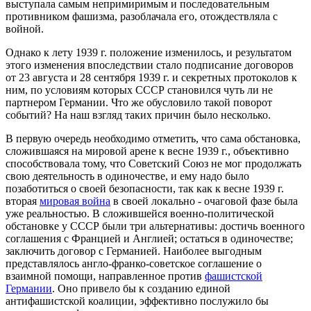
выступала самым непримиримым и последовательным
противником фашизма, разоблачала его, отождествляла с
войной.
Однако к лету 1939 г. положение изменилось, и результатом
этого изменения впоследствии стало подписание договоров
от 23 августа и 28 сентября 1939 г. и секретных протоколов к
ним, по условиям которых СССР становился чуть ли не
партнером Германии. Что же обусловило такой поворот
событий? На наш взгляд таких причин было несколько.
В первую очередь необходимо отметить, что сама обстановка,
сложившаяся на мировой арене к весне 1939 г., объективно
способствовала тому, что Советский Союз не мог продолжать
свою деятельность в одиночестве, и ему надо было
позаботиться о своей безопасности, так как к весне 1939 г.
вторая
мировая война
в своей локально - очаговой фазе была
уже реальностью. В сложившейся военно-политической
обстановке у СССР были три альтернативы: достичь военного
соглашения с Францией и Англией; остаться в одиночестве;
заключить договор с Германией. Наиболее выгодным
представлялось англо-франко-советское соглашение о
взаимной помощи, направленное против
фашистской
Германии
. Оно привело бы к созданию единой
антифашистской коалиции, эффективно послужило бы