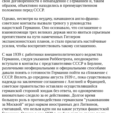
свои договоренности о ненападении с Германией и, таким
образом, объективно находились в преимущественном
положении перед СССР.
Однако, несмотря на неудачу, начавшиеся англо-франко-
советские контакты вызвали тревогу у руководства
нацистской Германии. Оно осознавало, что соглашение о
взаимопомощи трех великих держав могло явиться серьезным
препятствием на пути намеченных Гитлером
экспансионистских планов, и стало прилагать настойчивые
усилия, чтобы воспрепятствовать такому соглашению.
С мая 1939 г. работники внешнеполитического ведомства
Германии, следуя указания Риббентропа, неоднократно
вступали в контакты с представителями СССР в Берлине,
различными неофициальными и официальными способами
давали понять о готовности Германии пойти на сближение с
СССР. Вплоть до середины августа 1939 г., пока существовала
надежда на заключение соглашения с Англией и Францией,
советское правительство оставляло осуществлявшийся
германской стороной зондаж без ответа, но одновременно
внимательно следило за ее действиями. Долгое время
большую роль в противодействии германским "ухаживаниям
за Москвой" играл нарком иностранных дел Литвинов,
считавший, что нельзя идти ни на какие уступки фашистской