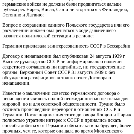
германские войска не должны были продвигаться дальше
рубежа рек Нарев, Висла, Сан и не вторгаться в Финляндию,
Эстонию и Латвию;
Вопрос о сохранении единого Польского государства или его
расчленении должен был решаться в ходе дальнейшего
развития политической ситуации в регионе;
Германия признавала заинтересованность СССР в Бессарабии.
Договор о ненападении был опубликован 24 августа 1939 г.
Высшее руководство СССР не информировало о наличии
секретного соглашения ни партийные, ни государственные
органы. Верховный Совет СССР 31 августа 1939 г. без
обсуждения ратифицировал только текст Договора о
ненападении.
Известие о заключении советско-германского договора о
ненападении явилось полной неожиданностью не только для
мировой, но и для советской общественности. Трудно было
осознать происшедший переворот в отношениях СССР и
Германии. После подписания этого договора Лондон и Париж
полностью утратили интерес к СССР и принялись искать
способы добиться от Германии обязательств на будущее, более
прочных, чем те, которые она дала во время Мюнхенского