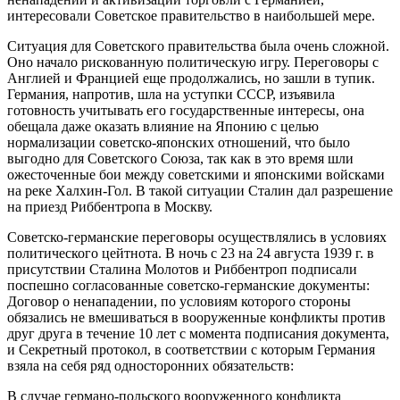
интересовали Советское правительство в наибольшей мере.
Ситуация для Советского правительства была очень сложной.
Оно начало рискованную политическую игру. Переговоры с
Англией и Францией еще продолжались, но зашли в тупик.
Германия, напротив, шла на уступки СССР, изъявила
готовность учитывать его государственные интересы, она
обещала даже оказать влияние на Японию с целью
нормализации советско-японских отношений, что было
выгодно для Советского Союза, так как в это время шли
ожесточенные бои между советскими и японскими войсками
на реке Халхин-Гол. В такой ситуации Сталин дал разрешение
на приезд Риббентропа в Москву.
Советско-германские переговоры осуществлялись в условиях
политического цейтнота. В ночь с 23 на 24 августа 1939 г. в
присутствии Сталина Молотов и Риббентроп подписали
поспешно согласованные советско-германские документы:
Договор о ненападении, по условиям которого стороны
обязались не вмешиваться в вооруженные конфликты против
друг друга в течение 10 лет с момента подписания документа,
и Секретный протокол, в соответствии с которым Германия
взяла на себя ряд односторонних обязательств:
В случае германо-польского вооруженного конфликта