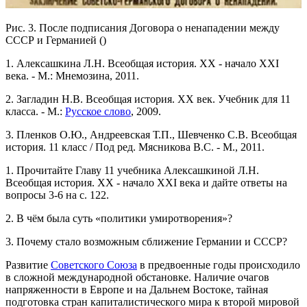
Рис. 3. После подписания Договора о ненападении между
СССР и Германией ()
1. Алексашкина Л.Н. Всеобщая история. ХХ - начало XXI
века. - М.: Мнемозина, 2011.
2. Загладин Н.В. Всеобщая история. XX век. Учебник для 11
класса. - М.:
Русское слово
, 2009.
3. Пленков О.Ю., Андреевская Т.П., Шевченко С.В. Всеобщая
история. 11 класс / Под ред. Мясникова В.С. - М., 2011.
1. Прочитайте Главу 11 учебника Алексашкиной Л.Н.
Всеобщая история. ХХ - начало XXI века и дайте ответы на
вопросы 3-6 на с. 122.
2. В чём была суть «политики умиротворения»?
3. Почему стало возможным сближение Германии и СССР?
Развитие
Советского Союза
в предвоенные годы происходило
в сложной международной обстановке. Наличие очагов
напряженности в Европе и на Дальнем Востоке, тайная
подготовка стран капиталистического мира к второй мировой