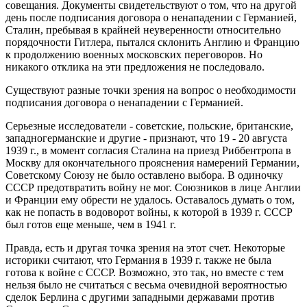
совещания. Документы свидетельствуют о том, что на другой
день после подписания договора о ненападении с Германией,
Сталин, пребывая в крайней неуверенности относительно
порядочности Гитлера, пытался склонить Англию и Францию
к продолжению военных московских переговоров. Но
никакого отклика на эти предложения не последовало.
Существуют разные точки зрения на вопрос о необходимости
подписания договора о ненападении с Германией.
Серьезные исследователи - советские, польские, британские,
западногерманские и другие - признают, что 19 - 20 августа
1939 г., в момент согласия Сталина на приезд Риббентропа в
Москву для окончательного прояснения намерений Германии,
Советскому Союзу не было оставлено выбора. В одиночку
СССР предотвратить войну не мог. Союзников в лице Англии
и Франции ему обрести не удалось. Оставалось думать о том,
как не попасть в водоворот войны, к которой в 1939 г. СССР
был готов еще меньше, чем в 1941 г.
Правда, есть и другая точка зрения на этот счет. Некоторые
историки считают, что Германия в 1939 г. также не была
готова к войне с СССР. Возможно, это так, но вместе с тем
нельзя было не считаться с весьма очевидной вероятностью
сделок Берлина с другими западными державами против