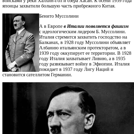
войсками у реки Халхин-Гол и озера Хасан. К осени 1939 года
японцы захватили большую часть прибрежного Китая.
Бенито Муссолини
А в Европе
в Италии появляется фашизм
с идеологическим лидером Б. Муссолини.
Италия стремится захватить господство на
Балканах, в 1928 году Муссолини объявляет
Албанию итальянским протекторатом, а в
1939 году оккупирует ее территории. В 1928
году Италия захватывает Ливию, а в 1935
году развязывает войну в Эфиопии. Италия
покидает в 1937 году Лигу Наций и
становится сателлитом Германии.