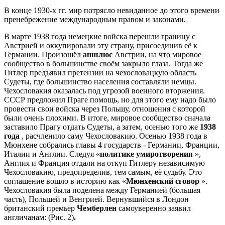
В конце 1930-х гг. мир потрясло невиданное до этого времени
пренебрежение международным правом и законами.
В марте 1938 года немецкие войска перешли границу с
Австрией и оккупировали эту страну, присоединив её к
Германии. Произошёл
аншлюс
Австрии, на что мировое
сообщество в большинстве своём закрыло глаза. Тогда же
Гитлер предъявил претензии на чехословацкую область
Судеты, где большинство населения составляли немцы.
Чехословакия оказалась под угрозой военного вторжения.
СССР предложил Праге помощь, но для этого ему надо было
провести свои войска через Польшу, отношения с которой
были очень плохими. В итоге, мировое сообщество сначала
заставило Прагу отдать Судеты, а затем, осенью того же
1938
года
, расчленило саму Чехословакию. Осенью 1938 года в
Мюнхене собрались главы 4 государств - Германии, Франции,
Италии и Англии. Следуя «
политике умиротворения
»,
Англия и Франция отдали на откуп Гитлеру независимую
Чехословакию, предопределив, тем самым, её судьбу. Это
соглашение вошло в историю как «
Мюнхенский сговор
».
Чехословакия была поделена между Германией (большая
часть), Польшей и Венгрией. Вернувшийся в Лондон
британский премьер
Чемберлен
самоуверенно заявил
англичанам: (Рис. 2)
.