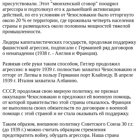
присутствовали. Этот "мюнхенский сговор" поощрил
агрессора и подтолкнул его к дальнейшей активизации
действий, по его условиям от Чехословакии было отторгнуто
около 20 % ее территории, где проживала четверть населения
страны и размещалось около половины мощностей тяжелой
промышленности.
Лидеры капиталистических государств, продолжая поддержку
фашистской агрессии, подписали с Германией ряд договоров
о ненападении (1938 г. - Англия и Франция).
Развязав себе руки таким способом, Гитлер продолжил
агрессию: в марте 1939 г. полностью захватил Чехословакию и
отторг от Литвы в пользу Германии порт Клайпеду. В апреле
1939 г. Италия захватила Албанию.
СССР, продолжая свою мирную политику, не признал
оккупации Чехословакии и предложил ей военную помощь,
от которой правительство этой страны отказалось. Франция
не выполнила своих обязательств по договорам о военной
помощи с этой страной и не стала оказывать ей поддержку.
Таким образом, внешнюю политику Советского Союза 30 г.г.
(до 1939 г.) можно считать образцом стремления
предотвратить войну, обуздать агрессора. Наша страна