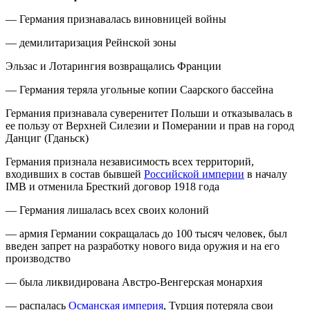
— Германия признавалась виновницей войны
— демилитаризация Рейнской зоны
Эльзас и Лотарингия возвращались Франции
— Германия теряла угольные копии Саарского бассейна
Германия признавала суверенитет Польши и отказывалась в
ее пользу от Верхней Силезии и Померании и прав на город
Данциг (Гданьск)
Германия признала независимость всех территорий,
входивших в состав бывшей
Российской империи
в началу
IМВ и отменила Бресткий договор 1918 года
— Германия лишалась всех своих колоний
— армия Германии сокращалась до 100 тысяч человек, был
введен запрет на разработку нового вида оружия и на его
производство
— была ликвидирована Австро-Венгерская монархия
— распалась
Османская империя
, Турция потеряла свои