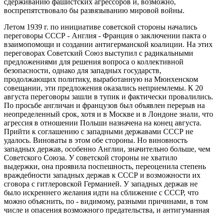
сдерживанию фашистских агрессоров и, возможно,
воспрепятствовало бы развязыванию мировой войны.
Летом 1939 г. по инициативе советской стороны начались
переговоры СССР - Англия - Франция о заключении пакта о
взаимопомощи и создании антигерманской коалиции. На этих
переговорах Советский Союз выступил с радикальными
предложениями для решения вопроса о коллективной
безопасности, однако для западных государств,
продолжающих политику, выработанную на Мюнхенском
совещании, эти предложения оказались неприемлемы. К 20
августа переговоры зашли в тупик и фактически провалились.
По просьбе англичан и французов был объявлен перерыв на
неопределенный срок, хотя и в Москве и в Лондоне знали, что
агрессия в отношении Польши назначена на конец августа.
Прийти к соглашению с западными державами СССР не
удалось. Виноваты в этом обе стороны. Но виновность
западных держав, особенно Англии, значительно больше, чем
Советского Союза. У советской стороны не хватило
выдержки, она проявила поспешность, переоценила степень
враждебности западных держав к СССР и возможности их
сговора с гитлеровской Германией. У западных держав не
было искреннего желания идти на сближение с СССР, что
можно объяснить, по - видимому, разными причинами, в том
числе и опасения возможного предательства, и антигуманная