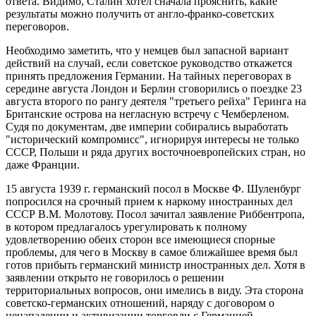
ответа. Видимо, Сталин хотел сначала прояснить, какие
результаты можно получить от англо-франко-советских
переговоров.
Необходимо заметить, что у немцев был запасной вариант
действий на случай, если советское руководство откажется
принять предложения Германии. На тайных переговорах в
середине августа Лондон и Берлин сговорились о поездке 23
августа второго по рангу деятеля "третьего рейха" Геринга на
Британские острова на негласную встречу с Чемберленом.
Судя по документам, две империи собирались выработать
"исторический компромисс", игнорируя интересы не только
СССР, Польши и ряда других восточноевропейских стран, но
даже Франции.
15 августа 1939 г. германский посол в Москве Ф. Шуленбург
попросился на срочный прием к наркому иностранных дел
СССР В.М. Молотову. Посол зачитал заявление Риббентропа,
в котором предлагалось урегулировать к полному
удовлетворению обеих сторон все имеющиеся спорные
проблемы, для чего в Москву в самое ближайшее время был
готов прибыть германский министр иностранных дел. Хотя в
заявлении открыто не говорилось о решении
территориальных вопросов, они имелись в виду. Эта сторона
советско-германских отношений, наряду с договором о
ненападении и активизации торговли с Германией,