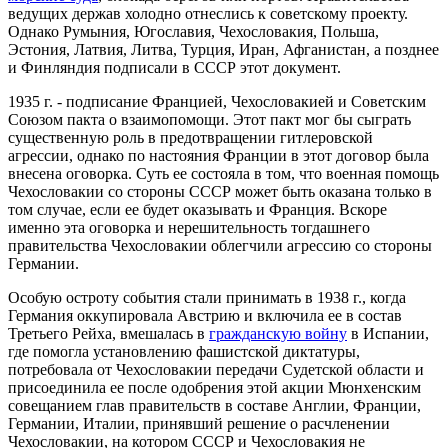
ведущих держав холодно отнеслись к советскому проекту.
Однако Румыния, Югославия, Чехословакия, Польша,
Эстония, Латвия, Литва, Турция, Иран, Афганистан, а позднее
и Финляндия подписали в СССР этот документ.
1935 г. - подписание Францией, Чехословакией и Советским
Союзом пакта о взаимопомощи. Этот пакт мог бы сыграть
существенную роль в предотвращении гитлеровской
агрессии, однако по настояния Франции в этот договор была
внесена оговорка. Суть ее состояла в том, что военная помощь
Чехословакии со стороны СССР может быть оказана только в
том случае, если ее будет оказывать и Франция. Вскоре
именно эта оговорка и нерешительность тогдашнего
правительства Чехословакии облегчили агрессию со стороны
Германии.
Особую остроту события стали принимать в 1938 г., когда
Германия оккупировала Австрию и включила ее в состав
Третьего Рейха, вмешалась в
гражданскую войну
в Испании,
где помогла установлению фашистской диктатуры,
потребовала от Чехословакии передачи Судетской области и
присоединила ее после одобрения этой акции Мюнхенским
совещанием глав правительств в составе Англии, Франции,
Германии, Италии, принявший решение о расчленении
Чехословакии, на котором СССР и Чехословакия не