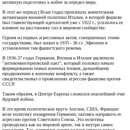
активную подготовку к войне за передел мира.
В этот же период (30-ые годы) произошла значительная
активизация внешней политики Италии, в которой фашизм
был главенствующей идеологией уже с 1922 г., усилилось ее
влияние на расстановку сил в мировом сообществе.
Одним из первых агрессивных актов, совершенных этими
государствами, был захват в 1935 - 36 г.г. Эфиопии и
установление там фашистского режима.
В 1936-37 годах Германия, Япония и Италия заключили
"антикоминтерновский пакт", который положил начало
формированию новых военных блоков, дальнейшему
продвижению к военному конфликту, а также
свидетельствовал о проявлениях агрессии фашизма против
СССР.
Таким образом, в Центре Европы сложился опаснейший очаг
будущей войны.
В это время политические круги Англии, США, Франции
вели политику поощрения Германии, пытаясь направить ее
агрессию против Советского Союза. Эта политика
проводилась как на мировой арене, так и внутри самих
государств. Так, например, почти во всех странах велась