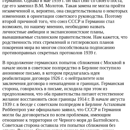
Германии. Однако в мае 1939 г. он был снят со своего поста,
где его заменил В.М. Молотов. Такая замена не могла пройти
незамеченной и, вероятно, она свидетельствовала о некоторых
изменениях в ориентации советского руководства. Поэтому
второй причиной того, что союз СССР и Германии стал
возможен, по нашему мнению, необходимо назвать
личностные амбиции и экспансионистские планы,
вынашиваемые сталинским правительством. Нам кажется, что
родственность этих стремлений и гитлеровских планов
покорения мира во многом способствовала подписанию
противоправных секретных протоколов 1939 г.
В продолжение германских попыток сближения с Москвой в
начале июля в советское полпредство в Берлине поступило
анонимное письмо, в котором предлагалась идея
реабилитации договора 1926 г. о нейтралитете или
заключения договора о ненападении и границах. Германская
сторона, говорилось в письме, исходила при этом из
предположения, что оба правительства питают естественное
желание восстановить свои границы 1914 г. В начале августа
1939 г. в беседе с советским полпредом в Берлине Астаховым
Риббентроп уже официально заявил, что СССР и Германия
могли бы договориться по всем проблемам, имеющим
отношение к территории от Черного моря до Балтийского.
Советская сторона оставила эти попытки сближения без