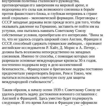
внутренняя политика сталинского руководства,
противоречащая его заверениям на мировой арене, и
недооценка его силы как возможного союзника в борьбе
против фашистского блока, и глубокая неприязнь к стране
иной социально - экономической формации. Переговоры с
СССР западные державы вели прежде всего для того, чтобы
оказывать давление на Германию, заставить ее пойти им на
уступки, они пытались навязать Советскому Союзу
собственные условия, пренебрегали его интересами. "Вина за
то, что не удалось создать широкий союз Англии, Франции и
СССР, способный сдержать германские амбиции, - признают
английские исследователи Р. Хайт, Д. Морис и А. Петерс, -
должна быть возложена непосредственно на западных
союзников. Именно те способы, с помощью которых они
разрешали основные международные кризисы 30-х годов,
постепенно подорвали веру в дело коллективной
безопасности... Французские и британские лидеры постоянно
предпочитали умиротворять Берлин, Рим и Токио, чем
пытаться использовать советскую силу для защиты
международной стабильности".
Таким образом, к началу осени 1939 г. Советскому Союзу не
удалось решить задачу достижения военного соглашения с
Англией и Францией. Здесь уместно будет подчеркнуть
следующее. В это время Англия и Франция уже оформили