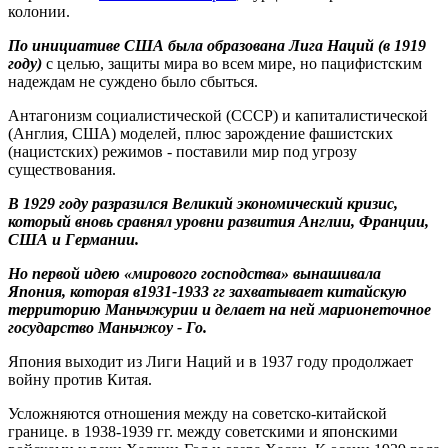
колонии.
По инициативе США была образована Лига Наций (в 1919
году)
с целью, защиты мира во всем мире, но пацифистским
надеждам не суждено было сбыться.
Антагонизм социалистической (СССР) и капиталистической
(Англия, США) моделей, плюс зарождение фашистских
(нацистских) режимов - поставили мир под угрозу
существования.
В 1929 году разразился Великий экономический кризис,
который вновь сравнял уровни развития Англии, Франции,
США и Германии.
Но первой идею «мирового господства» вынашивала
Япония, которая в1931-1933 гг захватывает китайскую
территорию Маньчжурии и делает на ней марионеточное
государство Маньчжоу - Го.
Япония выходит из Лиги Наций и в 1937 году продолжает
войну против Китая.
Усложняются отношения между на советско-китайской
границе. в 1938-1939 гг. между советскими и японскими