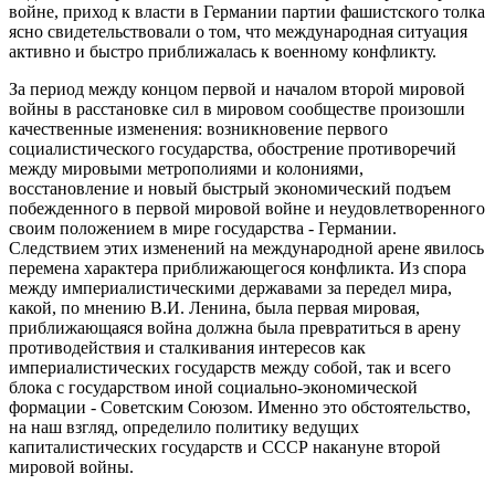
войне, приход к власти в Германии партии фашистского толка
ясно свидетельствовали о том, что международная ситуация
активно и быстро приближалась к военному конфликту.
За период между концом первой и началом второй мировой
войны в расстановке сил в мировом сообществе произошли
качественные изменения: возникновение первого
социалистического государства, обострение противоречий
между мировыми метрополиями и колониями,
восстановление и новый быстрый экономический подъем
побежденного в первой мировой войне и неудовлетворенного
своим положением в мире государства - Германии.
Следствием этих изменений на международной арене явилось
перемена характера приближающегося конфликта. Из спора
между империалистическими державами за передел мира,
какой, по мнению В.И. Ленина, была первая мировая,
приближающаяся война должна была превратиться в арену
противодействия и сталкивания интересов как
империалистических государств между собой, так и всего
блока с государством иной социально-экономической
формации - Советским Союзом. Именно это обстоятельство,
на наш взгляд, определило политику ведущих
капиталистических государств и СССР накануне второй
мировой войны.