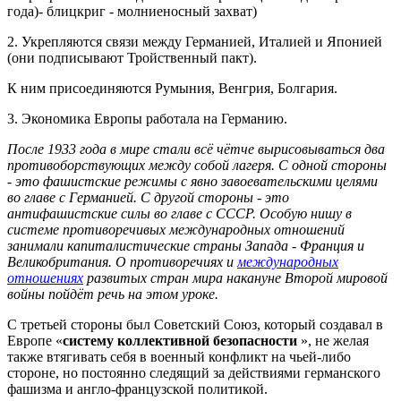
года)- блицкриг - молниеносный захват)
2. Укрепляются связи между Германией, Италией и Японией
(они подписывают Тройственный пакт).
К ним присоединяются Румыния, Венгрия, Болгария.
3. Экономика Европы работала на Германию.
После 1933 года в мире стали всё чётче вырисовываться два
противоборствующих между собой лагеря. С одной стороны
- это фашистские режимы с явно завоевательскими целями
во главе с Германией. С другой стороны - это
антифашистские силы во главе с СССР. Особую нишу в
системе противоречивых международных отношений
занимали капиталистические страны Запада - Франция и
Великобритания. О противоречиях и
международных
отношениях
развитых стран мира накануне Второй мировой
войны пойдёт речь на этом уроке.
С третьей стороны был Советский Союз, который создавал в
Европе «
систему коллективной безопасности
», не желая
также втягивать себя в военный конфликт на чьей-либо
стороне, но постоянно следящий за действиями германского
фашизма и англо-французской политикой.