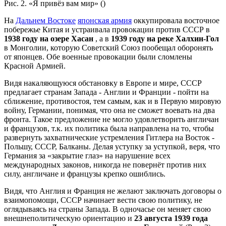
Рис. 2. «Я привёз вам мир» ()
На
Дальнем Востоке
японская армия
оккупировала восточное
побережье Китая и устраивала провокации против СССР в
1938 году на озере Хасан
, а в
1939 году на реке Халхин-Гол
в Монголии, которую Советский Союз пообещал оборонять
от японцев. Обе военные провокации были сломлены
Красной Армией.
Видя накаляющуюся обстановку в Европе и мире, СССР
предлагает странам Запада - Англии и Франции - пойти на
сближение, противостоя, тем самым, как и в Первую мировую
войну, Германии, понимая, что она не сможет воевать на два
фронта. Такое предложение не могло удовлетворить англичан
и французов, т.к. их политика была направлена на то, чтобы
развернуть захватнические устремления Гитлера на Восток -
Польшу, СССР, Балканы. Делая уступку за уступкой, веря, что
Германия за «закрытие глаз» на нарушение всех
международных законов, никогда не повернёт против них
силу, англичане и французы крепко ошиблись.
Видя, что Англия и Франция не желают заключать договоры о
взаимопомощи, СССР начинает вести свою политику, не
оглядываясь на страны Запада. В одночасье он меняет свою
внешнеполитическую ориентацию и
23 августа 1939 года