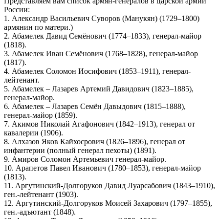
Представляем вам список армян-генералов в царской армии
России:
1. Александр Васильевич Суворов (Манукян) (1729–1800)
армянин по матери.)
2. Абамелек Давид Семёнович (1774–1833), генерал-майор
(1818).
3. Абамелек Иван Семёнович (1768–1828), генерал-майор
(1817).
4. Абамелек Соломон Иосифович (1853–1911), генерал-
лейтенант.
5. Абамелек – Лазарев Артемий Давидович (1823–1885),
генерал-майор.
6. Абамелек – Лазарев Семён Давыдович (1815–1888),
генерал-майор (1859).
7. Акимов Николай Агафонович (1842–1913), генерал от
кавалерии (1906).
8. Алхазов Яков Кайхосрович (1826–1896), генерал от
инфантерии (полный генерал пехоты) (1891).
9. Амиров Соломон Артемьевич генерал-майор.
10. Арапетов Павел Иванович (1780–1853), генерал-майор
(1813).
11. Аргутинский-Долгоруков Давид Луарсабович (1843–1910),
ген.-лейтенант (1903).
12. Аргутинский-Долгоруков Моисей Захарович (1797–1855),
ген.-адъютант (1848).