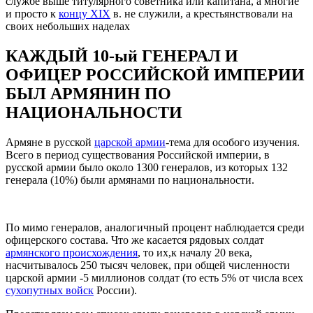
службе выше титулярного советника или капитана, а многие
и просто к
концу XIX
в. не служили, а крестьянствовали на
своих небольших наделах
КАЖДЫЙ 10-ый ГЕНЕРАЛ И
ОФИЦЕР РОССИЙСКОЙ ИМПЕРИИ
БЫЛ АРМЯНИН ПО
НАЦИОНАЛЬНОСТИ
Армяне в русской
царской армии
-тема для особого изучения.
Всего в период существования Российской империи, в
русской армии было около 1300 генералов, из которых 132
генерала (10%) были армянами по национальности.
По мимо генералов, аналогичный процент наблюдается среди
офицерского состава. Что же касается рядовых солдат
армянского происхождения
, то их,к началу 20 века,
насчитывалось 250 тысяч человек, при общей численности
царской армии -5 миллионов солдат (то есть 5% от числа всех
сухопутных войск
России).