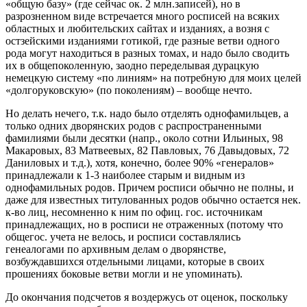
«общую базу» (где сейчас ок. 2 млн.записей), но в
разрозненном виде встречается много росписей на всяких
областных и любительских сайтах и изданиях, а возня с
остзейскими изданиями готикой, где разные ветви одного
рода могут находиться в разных томах, и надо было сводить
их в общепоколенную, заодно переделывая дурацкую
немецкую систему «по линиям» на потребную для моих целей
«долгоруковскую» (по поколениям) – вообще нечто.
Но делать нечего, т.к. надо было отделять однофамильцев, а
только одних дворянских родов с распространенными
фамилиями были десятки (напр., около сотни Ильиных, 98
Макаровых, 83 Матвеевых, 82 Павловых, 76 Давыдовых, 72
Даниловых и т.д.), хотя, конечно, более 90% «генералов»
принадлежали к 1-3 наиболее старым и видным из
однофамильных родов. Причем росписи обычно не полны, и
даже для известных титулованных родов обычно остается нек.
к-во лиц, несомненно к ним по офиц. гос. источникам
принадлежащих, но в росписи не отраженных (потому что
общегос. учета не велось, и росписи составлялись
генеалогами по архивным делам о дворянстве,
возбуждавшихся отдельными лицами, которые в своих
прошениях боковые ветви могли и не упоминать).
До окончания подсчетов я воздержусь от оценок, поскольку