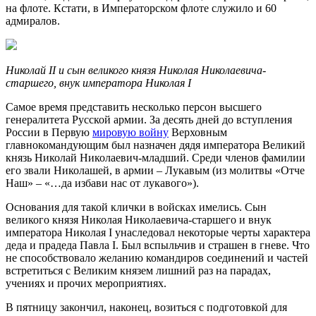
на флоте. Кстати, в Императорском флоте служило и 60
адмиралов.
Николай II и сын великого князя Николая Николаевича-
старшего, внук императора Николая I
Самое время представить несколько персон высшего
генералитета Русской армии. За десять дней до вступления
России в Первую
мировую войну
Верховным
главнокомандующим был назначен дядя императора Великий
князь Николай Николаевич-младший. Среди членов фамилии
его звали Николашей, в армии – Лукавым (из молитвы «Отче
Наш» – «…да избави нас от лукавого»).
Основания для такой клички в войсках имелись. Сын
великого князя Николая Николаевича-старшего и внук
императора Николая I унаследовал некоторые черты характера
деда и прадеда Павла I. Был вспыльчив и страшен в гневе. Что
не способствовало желанию командиров соединений и частей
встретиться с Великим князем лишний раз на парадах,
учениях и прочих мероприятиях.
В пятницу закончил, наконец, возиться с подготовкой для