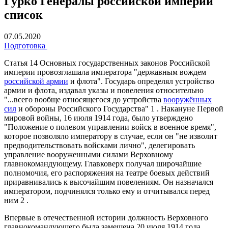
Гурко Генералы российской империи
список
07.05.2020
Подготовка
Статья 14 Основных государственных законов Российской
империи провозглашала императора "державным вождем
российской армии
и флота". Государь определял устройство
армии и флота, издавал указы и повеления относительно
"...всего вообще относящегося до устройства
вооружённых
сил
и обороны Российского Государства" 1 . Накануне Первой
мировой войны, 16 июля 1914 года, было утверждено
"Положение о полевом управлении войск в военное время",
которое позволяло императору в случае, если он "не изволит
предводительствовать войсками лично", делегировать
управление вооруженными силами Верховному
главнокомандующему. Главковерх получал широчайшие
полномочия, его распоряжения на театре боевых действий
приравнивались к высочайшим повелениям. Он назначался
императором, подчинялся только ему и отчитывался перед
ним 2 .
Впервые в отечественной истории должность Верховного
главнокомандующего была замещена 20 июля 1914 года.