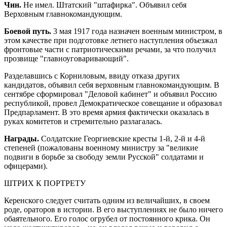
Чин.
Не имел. Штатский "штафирка". Объявил себя
Верховным главнокомандующим.
Боевой путь.
3 мая 1917 года назначен военным министром, в
этом качестве при подготовке летнего наступления объезжал
фронтовые части с патриотическими речами, за что получил
прозвище "главноуговаривающий".
Разделавшись с Корниловым, ввиду отказа других
кандидатов, объявил себя верховным главнокомандующим. В
сентябре сформировал "Деловой кабинет" и объявил Россию
республикой, провел Демократическое совещание и образовал
Предпарламент. В это время армия фактически оказалась в
руках комитетов и стремительно разлагалась.
Награды.
Солдатские Георгиевские кресты 1-й, 2-й и 4-й
степеней (пожалованы военному министру за "великие
подвиги в борьбе за свободу земли Русской" солдатами и
офицерами).
ШТРИХ К ПОРТРЕТУ
Керенского следует считать одним из величайших, в своем
роде, ораторов в истории. В его выступлениях не было ничего
обаятельного. Его голос огрубел от постоянного крика. Он