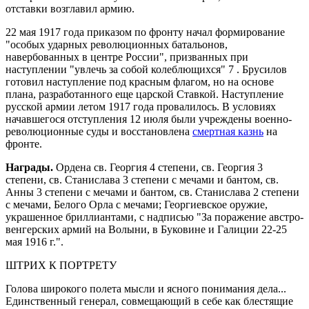
отставки возглавил армию.
22 мая 1917 года приказом по фронту начал формирование
"особых ударных революционных батальонов,
навербованных в центре России", призванных при
наступлении "увлечь за собой колеблющихся" 7 . Брусилов
готовил наступление под красным флагом, но на основе
плана, разработанного еще царской Ставкой. Наступление
русской армии летом 1917 года провалилось. В условиях
начавшегося отступления 12 июля были учреждены военно-
революционные суды и восстановлена
смертная казнь
на
фронте.
Награды.
Ордена св. Георгия 4 степени, св. Георгия 3
степени, св. Станислава 3 степени с мечами и бантом, св.
Анны 3 степени с мечами и бантом, св. Станислава 2 степени
с мечами, Белого Орла с мечами; Георгиевское оружие,
украшенное бриллиантами, с надписью "За поражение австро-
венгерских армий на Волыни, в Буковине и Галиции 22-25
мая 1916 г.".
ШТРИХ К ПОРТРЕТУ
Голова широкого полета мысли и ясного понимания дела...
Единственный генерал, совмещающий в себе как блестящие