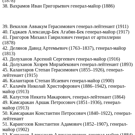
(1878)
38. Вахрамов Иван Григорьевич генерал-майор (1886)
39. Векилов Аввакум Герасимович генерал-лейтенант (1911)
40. Гаджаев Александр-Бек Агабян-Бек генерал-майор (1917)
41. Григоров Михаил Гаврилович генерал от артиллерии
(1878)
42. Делянов Давид Артемьевич (1763–1837), генерал-майор
(1813)
43. Долуханов Арсений Сергеевич генерал-майор (1916)
44. Долуханов Хозрев Мирзабекович генерал-лейтенант (1893)
45. Калантаров Степан Герасимович (1855–1926), генерал-
лейтенант (1915)
46. Калантаров Степан Исаевич генерал-майор (1900)
47. Калачёв Николай Христофорович (1886–1942), генерал-
майор (1913)
48. Калустов Никита Макарович, генерал-лейтенант (1864)
49. Камсаракан Аршак Петросович (1851–1936), генерал-
майор (1913)
50. Камсаракан Константин Петросович (1840–1922), генерал-
лейтенант
51. Карангозов Константин Адамович (1852–1907), генерал-
майор (1902)