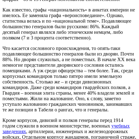
Как известно, графы «национальность» в анкетах империи не
имелось. Ее заменяла графа «вероисповедание». Однако,
статистика велась и по «национальной теме». Подавляющее
большинство генералов были русскими: 86%. Каждый
десятый генерал являлся либо этническим немцем, либо
поляком (7 и 3 процента соответственно).
Что касается сословного происхождения, то опять-таки
подавляющее большинство генералов были из дворян. Почти
88%. Но дворян служилых, а не поместных. В начале ХХ века
немногие представители дворянского сословия остались
помещиками. А уж среди офицерства – тем более. Так, среди
корпусных командиров только пятеро имели земельную
собственность. Столько же – и среди дивизионных
командиров. Даже среди командиров гвардейских полков, а
Гвардия – военная элита страны, менее 40% владели землей и
поместьями. Жили на жалование. Оно, к слову, заметно
уступало жалованию гражданских чиновников, занимавших
те же позиции в Табели о рангах, что и генералы.
Кроме корпусов, дивизий и полков генералы перед 1914
годом служили в военном министерстве, военных
учебных
заведениях
, артиллерии, инженерных и железнодорожных
войсках, Отдельном корпусе жандармов, пограничной страже,