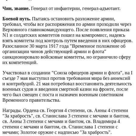
Чин, звание.
Генерал от инфантерии, генерал-адъютант.
Боевой путь.
Пытаясь остановить разложение армии,
требовал, чтобы все распоряжения по армии проходили через
Верховного главнокомандующего. После появления приказа
N1 и солдатских комитетов пошел на компромисс, надеясь
взять комитеты под контроль путем введения в них офицеров.
Разосланное 30 марта 1917 года "Временное положение об
организации чинов действующей армии и флота"
санкционировало войсковые комитеты, но ограничило сферу
их компетенций.
Участвовал в создании "Союза офицеров армии и флота", на I
съезде 7 мая выступил против требования мира без аннексий
и контрибуций. 21 мая потребовал восстановить деятельность
военных судов и введения смертной казни на фронте, после
чего был смещен с поста и назначен военным советником
Временного правительства.
Награды. Ордена св. Георгия 4 степени, св. Анны 4 степени
"За храбрость", св. Станислава 3 степени с мечами и бантом,
св. Анны 3 степени с мечами и бантом, св. Владимира 4
степени с мечами и бантом, св. Станислава 1 степени с
мечами; Золотое оружие с надписью "За храбрость".