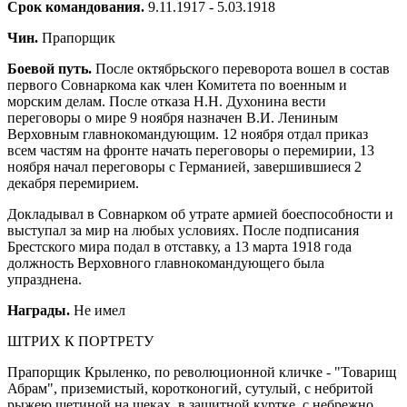
Срок командования.
9.11.1917 - 5.03.1918
Чин.
Прапорщик
Боевой путь.
После октябрьского переворота вошел в состав
первого Совнаркома как член Комитета по военным и
морским делам. После отказа Н.Н. Духонина вести
переговоры о мире 9 ноября назначен В.И. Лениным
Верховным главнокомандующим. 12 ноября отдал приказ
всем частям на фронте начать переговоры о перемирии, 13
ноября начал переговоры с Германией, завершившиеся 2
декабря перемирием.
Докладывал в Совнарком об утрате армией боеспособности и
выступал за мир на любых условиях. После подписания
Брестского мира подал в отставку, а 13 марта 1918 года
должность Верховного главнокомандующего была
упразднена.
Награды.
Не имел
ШТРИХ К ПОРТРЕТУ
Прапорщик Крыленко, по революционной кличке - "Товарищ
Абрам", приземистый, коротконогий, сутулый, с небритой
рыжею щетиной на щеках, в защитной куртке, с небрежно