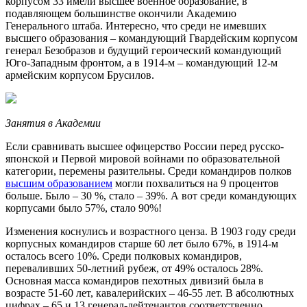
корпусом 33 имели высшее военное образование, в
подавляющем большинстве окончили Академию
Генерального штаба. Интересно, что среди не имевших
высшего образования – командующий Гвардейским корпусом
генерал Безобразов и будущий героический командующий
Юго-Западным фронтом, а в 1914-м – командующий 12-м
армейским корпусом Брусилов.
Занятия в Академии
Если сравнивать высшее офицерство России перед русско-
японской и Первой мировой войнами по образовательной
категории, перемены разительны. Среди командиров полков
высшим образованием
могли похвалиться на 9 процентов
больше. Было – 30 %, стало – 39%. А вот среди командующих
корпусами было 57%, стало 90%!
Изменения коснулись и возрастного ценза. В 1903 году среди
корпусных командиров старше 60 лет было 67%, в 1914-м
осталось всего 10%. Среди полковых командиров,
переваливших 50-летний рубеж, от 49% осталось 28%.
Основная масса командиров пехотных дивизий была в
возрасте 51-60 лет, кавалерийских – 46-55 лет. В абсолютных
цифрах – 65 и 13 генерал-лейтенантов соответственно.