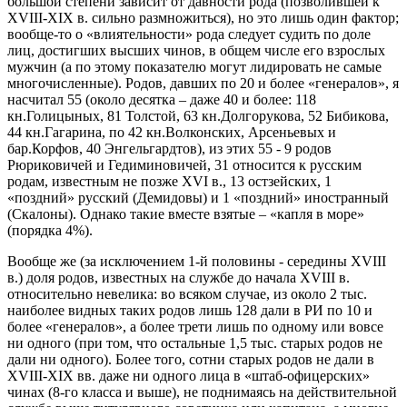
большой степени зависит от давности рода (позволившей к
XVIII-XIX в. сильно размножиться), но это лишь один фактор;
вообще-то о «влиятельности» рода следует судить по доле
лиц, достигших высших чинов, в общем числе его взрослых
мужчин (а по этому показателю могут лидировать не самые
многочисленные). Родов, давших по 20 и более «генералов», я
насчитал 55 (около десятка – даже 40 и более: 118
кн.Голицыных, 81 Толстой, 63 кн.Долгорукова, 52 Бибикова,
44 кн.Гагарина, по 42 кн.Волконских, Арсеньевых и
бар.Корфов, 40 Энгельгардтов), из этих 55 - 9 родов
Рюриковичей и Гедиминовичей, 31 относится к русским
родам, известным не позже XVI в., 13 остзейских, 1
«поздний» русский (Демидовы) и 1 «поздний» иностранный
(Скалоны). Однако такие вместе взятые – «капля в море»
(порядка 4%).
Вообще же (за исключением 1-й половины - середины XVIII
в.) доля родов, известных на службе до начала XVIII в.
относительно невелика: во всяком случае, из около 2 тыс.
наиболее видных таких родов лишь 128 дали в РИ по 10 и
более «генералов», а более трети лишь по одному или вовсе
ни одного (при том, что остальные 1,5 тыс. старых родов не
дали ни одного). Более того, сотни старых родов не дали в
XVIII-XIX вв. даже ни одного лица в «штаб-офицерских»
чинах (8-го класса и выше), не поднимаясь на действительной