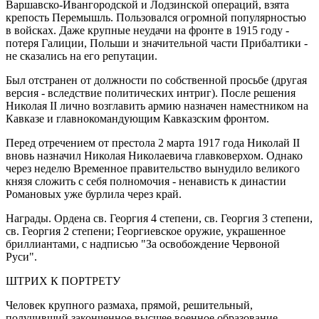
Варшавско-Ивангородской и Лодзинской операций, взята
крепость Перемышль. Пользовался огромной популярностью
в войсках. Даже крупные неудачи на фронте в 1915 году -
потеря Галиции, Польши и значительной части Прибалтики -
не сказались на его репутации.
Был отстранен от должности по собственной просьбе (другая
версия - вследствие политических интриг). После решения
Николая II лично возглавить армию назначен наместником на
Кавказе и главнокомандующим Кавказским фронтом.
Перед отречением от престола 2 марта 1917 года Николай II
вновь назначил Николая Николаевича главковерхом. Однако
через неделю Временное правительство вынудило великого
князя сложить с себя полномочия - ненависть к династии
Романовых уже бурлила через край.
Награды. Ордена св. Георгия 4 степени, св. Георгия 3 степени,
св. Георгия 2 степени; Георгиевское оружие, украшенное
бриллиантами, с надписью "За освобождение Червоной
Руси".
ШТРИХ К ПОРТРЕТУ
Человек крупного размаха, прямой, решительный,
получивший законченное высшее военное образование,