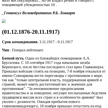
мало жестикулировал... но он владел речью и говорил с
покоряющей убежденностью 10 .
_Генконсул Великобритании Р.Б. Локкарт
(01.12.1876-20.11.1917)
Срок командования.
3.11.1917 - 9.11.1917
Чин
. Генерал-лейтенант.
Боевой путь.
Один из ближайших помощников А.А.
Брусилова. С 10 сентября 1917 года начальник штаба
Керенского, после бегства последнего стал врио Главковерха.
Приказал войскам стоять на позициях, 7-8 ноября отказался от
имени Совнаркома вести переговоры с противником о мире,
так как "только центральная власть, поддержанная армией и
страной, может иметь достаточный вес и значение для
противников". "За неповиновение предписаниям
правительства и за поведение, несущее неслыханные бедствия
трудящимся массам всех стран и в особенности армиям" был
уволен с должности. Ожидая прибытия нового
главнокомандующего, 18 ноября приказал отпустить из-под