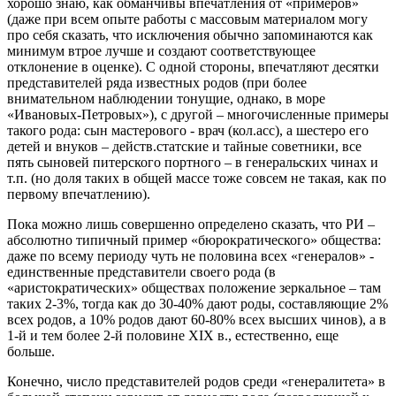
хорошо знаю, как обманчивы впечатления от «примеров»
(даже при всем опыте работы с массовым материалом могу
про себя сказать, что исключения обычно запоминаются как
минимум втрое лучше и создают соответствующее
отклонение в оценке). С одной стороны, впечатляют десятки
представителей ряда известных родов (при более
внимательном наблюдении тонущие, однако, в море
«Ивановых-Петровых»), с другой – многочисленные примеры
такого рода: сын мастерового - врач (кол.асс), а шестеро его
детей и внуков – действ.статские и тайные советники, все
пять сыновей питерского портного – в генеральских чинах и
т.п. (но доля таких в общей массе тоже совсем не такая, как по
первому впечатлению).
Пока можно лишь совершенно определено сказать, что РИ –
абсолютно типичный пример «бюрократического» общества:
даже по всему периоду чуть не половина всех «генералов» -
единственные представители своего рода (в
«аристократических» обществах положение зеркальное – там
таких 2-3%, тогда как до 30-40% дают роды, составляющие 2%
всех родов, а 10% родов дают 60-80% всех высших чинов), а в
1-й и тем более 2-й половине XIX в., естественно, еще
больше.
Конечно, число представителей родов среди «генералитета» в