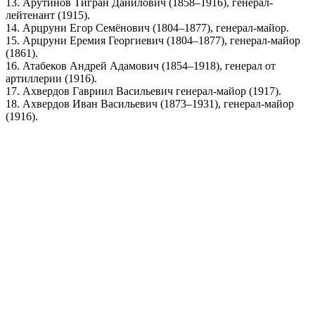
13. Арутинов Тигран Данилович (1858–1916), генерал-
лейтенант (1915).
14. Арцруни Егор Семёнович (1804–1877), генерал-майор.
15. Арцруни Еремия Георгиевич (1804–1877), генерал-майор
(1861).
16. Атабеков Андрей Адамович (1854–1918), генерал от
артиллерии (1916).
17. Ахвердов Гавриил Васильевич генерал-майор (1917).
18. Ахвердов Иван Васильевич (1873–1931), генерал-майор
(1916).