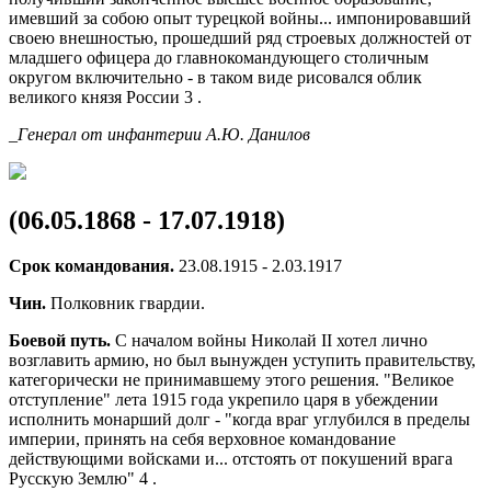
имевший за собою опыт турецкой войны... импонировавший
своею внешностью, прошедший ряд строевых должностей от
младшего офицера до главнокомандующего столичным
округом включительно - в таком виде рисовался облик
великого князя России 3 .
_Генерал от инфантерии А.Ю. Данилов
(06.05.1868 - 17.07.1918)
Срок командования.
23.08.1915 - 2.03.1917
Чин.
Полковник гвардии.
Боевой путь.
С началом войны Николай II хотел лично
возглавить армию, но был вынужден уступить правительству,
категорически не принимавшему этого решения. "Великое
отступление" лета 1915 года укрепило царя в убеждении
исполнить монарший долг - "когда враг углубился в пределы
империи, принять на себя верховное командование
действующими войсками и... отстоять от покушений врага
Русскую Землю" 4 .