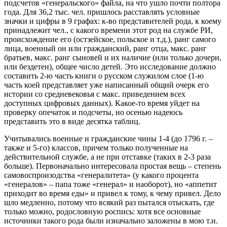
подсчетов «генеральского» файла, на что ушло почти полтора
года. Для 36,2 тыс. чел. пришлось расставлять условные
значки и цифры в 9 графах: к-во представителей рода, к коему
принадлежит чел., с какого времени этот род на службе РИ,
происхождение его (остзейское, польское и т.д.), ранг самого
лица, военный он или гражданский, ранг отца, макс. ранг
братьев, макс. ранг сыновей и их наличие (или только дочери,
или бездетен), общее число детей. Это исследование должно
составить 2-ю часть книги о русском служилом слое (1-ю
часть коей представляет уже написанный общий очерк его
истории со средневековья с макс. приведением всех
доступных цифровых данных). Какое-то время уйдет на
проверку опечаток и подсчеты, но осенью надеюсь
представить это в виде десятка таблиц.
Учитывались военные и гражданские чины 1-4 (до 1796 г. –
также и 5-го) классов, причем только полученные на
действительной службе, а не при отставке (таких в 2-3 раза
больше). Первоначально интересовала простая вещь – степень
самовоспроизодства «генералитета» (у какого процента
«генералов» – папа тоже «генерал» и наоборот), но «аппетит
приходит во время еды» и привел к тому, к чему привел. Дело
шло медленно, потому что всякий раз пытался отыскать, где
только можно, родословную роспись: хотя все основные
источники такого рода были изначально заложены в мою т.н.