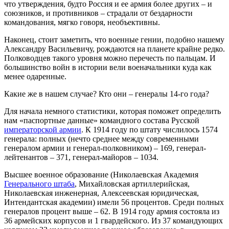
что утверждения, будто Россия и ее армия более других – и
союзников, и противников – страдали от бездарности
командования, мягко говоря, необъективны.
Наконец, стоит заметить, что военные гении, подобно нашему
Александру Васильевичу, рождаются на планете крайне редко.
Полководцев такого уровня можно перечесть по пальцам. И
большинство войн в истории вели военачальники куда как
менее одаренные.
Какие же в нашем случае? Кто они – генералы 14-го года?
Для начала немного статистики, которая поможет определить
нам «паспортные данные» командного состава Русской
императорской армии
. К 1914 году по штату числилось 1574
генерала: полных (нечто среднее между современными
генералом армии и генерал-полковником) – 169, генерал-
лейтенантов – 371, генерал-майоров – 1034.
Высшее военное образование (Николаевская Академия
Генерального штаба
, Михайловская артиллерийская,
Николаевская инженерная, Алексеевская юридическая,
Интендантская академии) имели 56 процентов. Среди полных
генералов процент выше – 62. В 1914 году армия состояла из
36 армейских корпусов и 1 гвардейского. Из 37 командующих