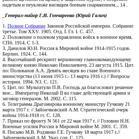
надетым и неуклюже висящим боевым снаряжением... 14 .
_Генерал-майор Г.И. Гончаренко (Юрий Галич)
1.
Полное Собрание
Законов Российской империи. Собрание
третье. Том XXV. 1905. Отд. I. Гл. I. C. 457.
2. Положение о полевом управлении войск в военное время.
СПб. 1914. С 1-3.
3. Данилов Ю.Н. Россия в Мировой войне 1914-1915 годов.
Берлин. 1924. С. 144.
4. Высочайший рескрипт верховному главнокомандующему
великому князю Николаю Николаевичу. 23 августа 1915. Цит.
по: Поливанов А.А. Девять месяцев во главе Военного
министерства (13 июня 1915 г.- 13 марта 1916 г.) // Вопросы
истории. 1994. N3. С. 121.
5. Цит. по: Мультатули П.В. Господь да благословит решение
мое... Император Николай II во главе действующей армии и
заговор генералов. М. 2002. С. 115.
6. Телеграмма Драгомирова военному министру Гучкову 21
марта 1917 г. // Зайончковский А.М. Стратегический очерк
войны 1914-1918 гг. С. 128.
7. Приказ по фронту N 561 от 22 мая 1917 г. // Головин Н.Н.
Военные усилия России в Мировой войне М. 2001. С. 359.
8. Письмо М.В. Родзянко Г.Е. Гучкову 18 марта 1917 г.//
Зайончковский А.М. Указ. соч. С. 125.