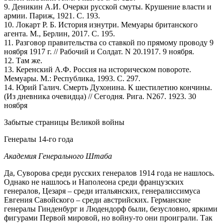
9. Деникин А.И. Очерки русской смуты. Крушение власти и
армии. Париж, 1921. С. 193.
10. Локарт Р. Б. История изнутри. Мемуары британского
агента. М., Берлин, 2017. С. 195.
11. Разговор правительства со ставкой по прямому проводу 9
ноября 1917 г. // Рабочий и Солдат. N 20.1917. 9 ноября.
12. Там же.
13. Керенский А.Ф. Россия на историческом повороте.
Мемуары. М.: Республика, 1993. С. 297.
14. Юрий Галич. Смерть Духонина. К шестилетию кончины.
(Из дневника очевидца) // Сегодня. Рига. N267. 1923. 30
ноября
Забытые страницы Великой войны
Генералы 14-го года
Академия Генерального Штаба
Да, Суворова среди русских генералов 1914 года не нашлось.
Однако не нашлось и Наполеона среди французских
генералов, Цезаря – среди итальянских, генералиссимуса
Евгения Савойского – среди австрийских. Германские
генералы Гинденбург и Людендорф были, безусловно, яркими
фигурами Первой мировой, но войну-то они проиграли. Так