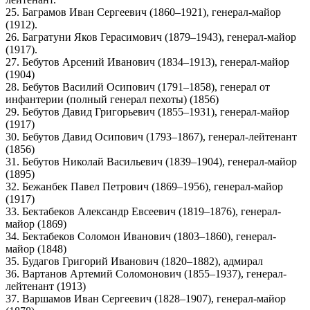
лейтенант.
25. Баграмов Иван Сергеевич (1860–1921), генерал-майор
(1912).
26. Багратуни Яков Герасимович (1879–1943), генерал-майор
(1917).
27. Бебутов Арсений Иванович (1834–1913), генерал-майор
(1904)
28. Бебутов Василий Осипович (1791–1858), генерал от
инфантерии (полный генерал пехоты) (1856)
29. Бебутов Давид Григорьевич (1855–1931), генерал-майор
(1917)
30. Бебутов Давид Осипович (1793–1867), генерал-лейтенант
(1856)
31. Бебутов Николай Васильевич (1839–1904), генерал-майор
(1895)
32. Бежанбек Павел Петрович (1869–1956), генерал-майор
(1917)
33. Бектабеков Александр Евсеевич (1819–1876), генерал-
майор (1869)
34. Бектабеков Соломон Иванович (1803–1860), генерал-
майор (1848)
35. Будагов Григорий Иванович (1820–1882), адмирал
36. Вартанов Артемий Соломонович (1855–1937), генерал-
лейтенант (1913)
37. Варшамов Иван Сергеевич (1828–1907), генерал-майор