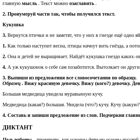
главную
мысль
. Текст можно
озаглавить
.
2. Пронумеруй части так, чтобы получился текст.
Кукушка
3.
Вернутся птички и не заметят, что у них в гнезде ещё одно
1.
Как только наступит весна, птицы начнут вить гнёзда, а пот
2.
Она и детей не выращивает. Найдёт кукушка гнездо каких–ниб
4.
А уж кукушонок о себе сам позаботится. Вытолкает он других
3. Выпиши из предложения все словосочетания по образцу.
Образец
. Вижу красивую девочку. Вижу (кого?) девочку. Де
Большая медведица увидела муравьиную кучу.
Медведица (какая?) большая. Увидела (что?) кучу. Кучу (какую
4. Составь и запиши предложение из слов. Подчеркни главн
ДИКТАНТ
Цель работы
– проверить, как усвоены детьми основы русской