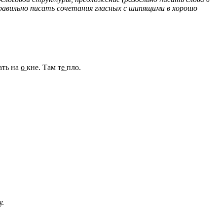
равильно писать сочетания гласных с шипящими в хорошо
ать на
о
кне. Там т
е
пло.
у.