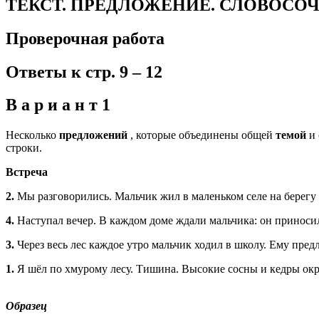
ТЕКСТ. ПРЕДЛОЖЕНИЕ. СЛОВОСО
Проверочная работа
Ответы к стр. 9 – 12
В а р и а н т 1
Несколько
предложений
, которые объединены общей
темой
и
строки.
Встреча
2.
Мы разговорились. Мальчик жил в маленьком селе на берегу 
4.
Наступал вечер. В каждом доме ждали мальчика: он приносил
3.
Через весь лес каждое утро мальчик ходил в школу. Ему предл
1.
Я шёл по хмурому лесу. Тишина. Высокие сосны и кедры окру
Образец