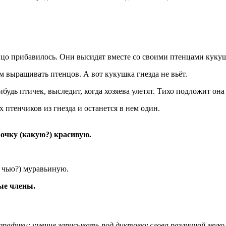
 яйцо прибавилось. Они высидят вместе со своими птенцами куку
ом выращивать птенцов. А вот кукушка гнезда не вьёт.
удь птичек, выследит, когда хозяева улетят. Тихо подложит она 
 птенчиков из гнезда и останется в нем один.
вочку (какую?) красивую.
? чью?) муравьиную.
ые члены.
 графики: умение записывать под диктовку слова различной звук