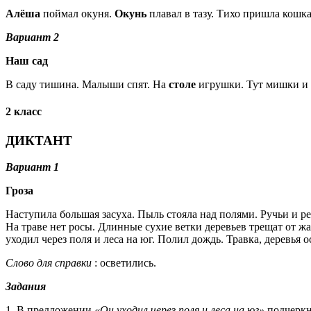
Алёша
поймал окуня.
Окунь
плавал в тазу. Тихо пришла кошк
Вариант 2
Наш сад
В саду тишина. Малыши спят. На
столе
игрушки. Тут мишки 
2 класс
ДИКТАНТ
Вариант 1
Гроза
Наступила большая засуха. Пыль стояла над полями. Ручьи и р
На траве нет росы. Длинные сухие ветки деревьев трещат от ж
уходил через поля и леса на юг. Полил дождь. Травка, деревья 
Слово для справки
: осветились.
Задания
1. В предложении
«Он уходил через поля и леса на юг»
подчеркн