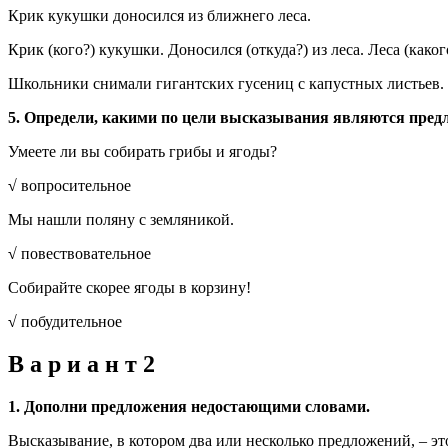
Крик кукушки доносился из ближнего леса.
Крик (кого?) кукушки. Доносился (откуда?) из леса. Леса (како
Школьники снимали гигантских гусениц с капустных листьев.
5. Определи, какими по цели высказывания являются предл
Умеете ли вы собирать грибы и ягоды?
√
вопросительное
Мы нашли поляну с земляникой.
√
повествовательное
Собирайте скорее ягоды в корзину!
√
побудительное
В а р и а н т 2
1. Дополни предложения недостающими словами.
Высказывание, в котором два или несколько предложений, – э