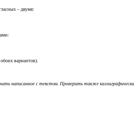
гласных – двумя:
вами:
 обоих вариантов).
ичать написанное с текстом. Проверить также каллиграфический 