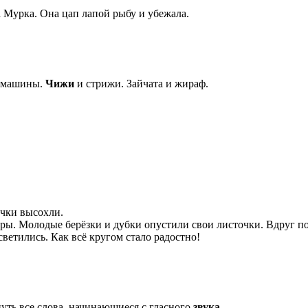
а Мурка. Она цап лапой рыбу и убежала.
и машины.
Чижи
и стрижи. Зайчата и жираф.
ечки высохли.
ары. Молодые берёзки и дубки опустили свои листочки. Вдруг п
осветились. Как всё кругом стало радостно!
уть все слова, начинающиеся с гласного
звука.