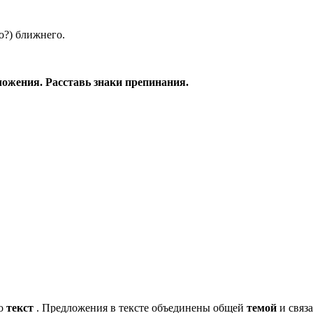
го?) ближнего.
ожения. Расставь знаки препинания.
то
текст
. Предложения в тексте объединены общей
темой
и связ