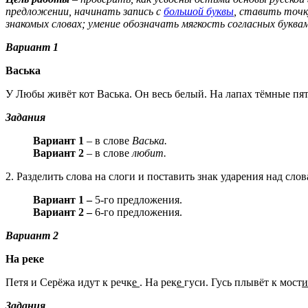
предложении, начинать запись с
большой буквы
, ставить точк
знакомых словах; умение обозначать мягкость согласных букв
Вариант 1
Васька
У Любы живёт кот Васька. Он весь белый. На лапах тёмные пя
Задания
Вариант 1
– в слове
Васька.
Вариант 2
– в слове
любит.
2. Разделить слова на слоги и поставить знак ударения над слов
Вариант 1 –
5-го предложения.
Вариант 2 –
6-го предложения.
Вариант 2
На реке
Петя и Серёжа идут к речк
е
. На рек
е
гуси. Гусь плывёт к мост
Задания