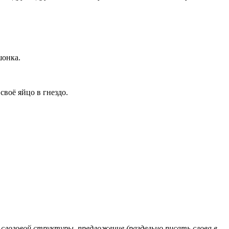
шонка.
своё яйцо в гнездо.
о-слоговой структуры, предложение (раздельно писать слова в