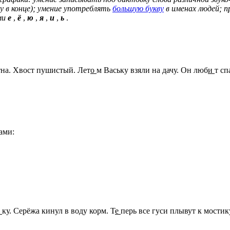
у в конце); умение употреблять
большую букву
в именах людей; п
ами
е
,
ё
,
ю
,
я
,
и
,
ь
.
тна. Хвост пушистый. Лет
о
м Ваську взяли на дачу. Он люб
и
т сп
ами:
и
ку. Серёжа кинул в воду корм. Т
е
перь все гуси плывут к мостик