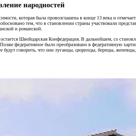
вление народностей
имости, которая была провозглашена в конце 13 века и отмечает
 обосновано тем, что в становлении страны участвовали предст
анской и романской.
остается Швейцарская Конфедерация. В дальнейшем, со становл
 Позже федеративное было преобразовано в федеративную харти
 будут говорить, что они луганцы, цюрихцы, бернцы, женевцы, п