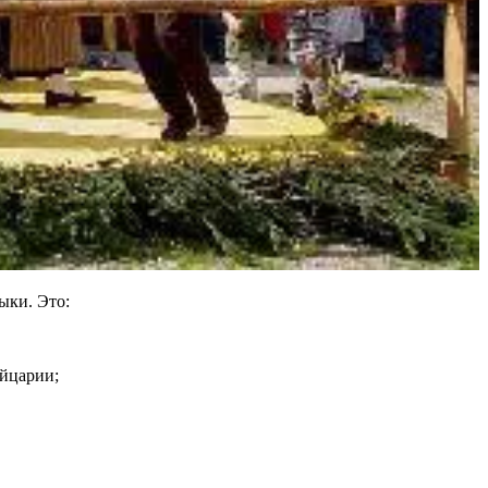
ыки. Это:
йцарии;