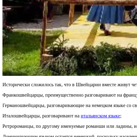
Исторически сложилось так, что в Швейцарии вместе живут че
Франкошвейцарцы, преимущественно разговаривают на францу
Германошвейцарцы, разговаривающие на немецком языке со с
Италошвейцарцы, разговаривают на
итальянском языке
;
Ретророманцы, по другому именуемые романши или ладины, 
Доминирующим языком остается немецкий, поскольку населен