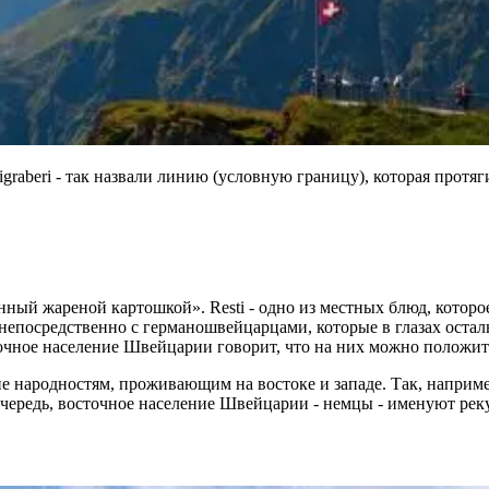
raberi - так назвали линию (условную границу), которая протя
нный жареной картошкой». Resti - одно из местных блюд, которо
непосредственно с германошвейцарцами, которые в глазах ост
чное население Швейцарии говорит, что на них можно положить
ние народностям, проживающим на востоке и западе. Так, напри
чередь, восточное население Швейцарии - немцы - именуют реку 