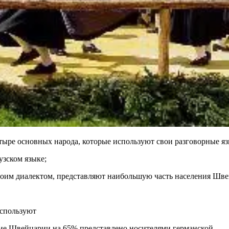
тыре основных народа, которые используют свои разговорные яз
зском языке;
воим диалектом, представляют наибольшую часть населения Шве
используют
ие Швейцарии на 65% представлено носителями германской