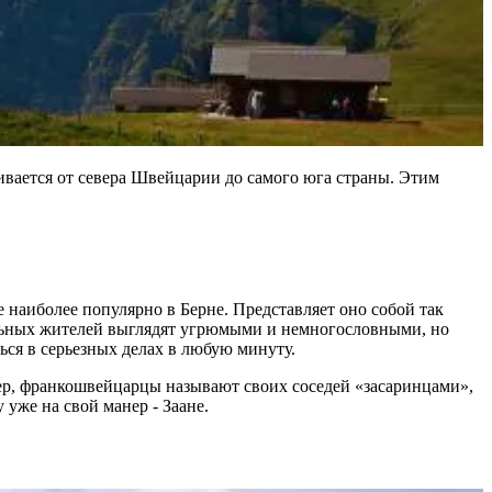
гивается от севера Швейцарии до самого юга страны. Этим
е наиболее популярно в Берне. Представляет оно собой так
альных жителей выглядят угрюмыми и немногословными, но
ся в серьезных делах в любую минуту.
мер, франкошвейцарцы называют своих соседей «засаринцами»,
уже на свой манер - Заане.