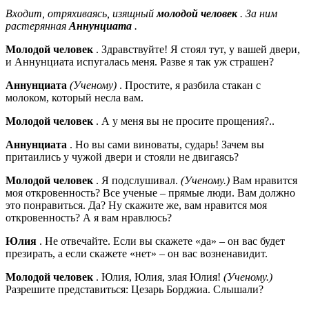
Входит, отряхиваясь, изящный
молодой человек
. За ним
растерянная
Аннунциата
.
Молодой человек
. Здравствуйте! Я стоял тут, у вашей двери,
и Аннунциата испугалась меня. Разве я так уж страшен?
Аннунциата
(Ученому)
. Простите, я разбила стакан с
молоком, который несла вам.
Молодой человек
. А у меня вы не просите прощения?..
Аннунциата
. Но вы сами виноваты, сударь! Зачем вы
притаились у чужой двери и стояли не двигаясь?
Молодой человек
. Я подслушивал.
(Ученому.)
Вам нравится
моя откровенность? Все ученые – прямые люди. Вам должно
это понравиться. Да? Ну скажите же, вам нравится моя
откровенность? А я вам нравлюсь?
Юлия
. Не отвечайте. Если вы скажете «да» – он вас будет
презирать, а если скажете «нет» – он вас возненавидит.
Молодой человек
. Юлия, Юлия, злая Юлия!
(Ученому.)
Разрешите представиться: Цезарь Борджиа. Слышали?