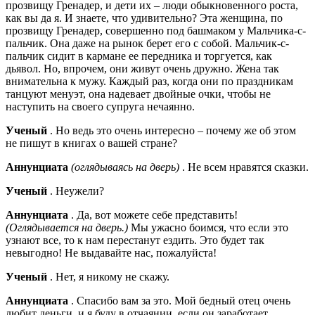
прозвищу Гренадер, и дети их – люди обыкновенного роста,
как вы да я. И знаете, что удивительно? Эта женщина, по
прозвищу Гренадер, совершенно под башмаком у Мальчика-с-
пальчик. Она даже на рынок берет его с собой. Мальчик-с-
пальчик сидит в кармане ее передника и торгуется, как
дьявол. Но, впрочем, они живут очень дружно. Жена так
внимательна к мужу. Каждый раз, когда они по праздникам
танцуют менуэт, она надевает двойные очки, чтобы не
наступить на своего супруга нечаянно.
Ученый
. Но ведь это очень интересно – почему же об этом
не пишут в книгах о вашей стране?
Аннунциата
(оглядываясь на дверь)
. Не всем нравятся сказки.
Ученый
. Неужели?
Аннунциата
. Да, вот можете себе представить!
(Оглядывается на дверь.)
Мы ужасно боимся, что если это
узнают все, то к нам перестанут ездить. Это будет так
невыгодно! Не выдавайте нас, пожалуйста!
Ученый
. Нет, я никому не скажу.
Аннунциата
. Спасибо вам за это. Мой бедный отец очень
любит деньги, и я буду в отчаянии, если он заработает