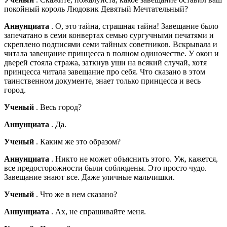
покойный король Людовик Девятый Мечтательный?
Аннунциата
. О, это тайна, страшная тайна! Завещание было
запечатано в семи конвертах семью сургучными печатями и
скреплено подписями семи тайных советников. Вскрывала и
читала завещание принцесса в полном одиночестве. У окон и
дверей стояла стража, заткнув уши на всякий случай, хотя
принцесса читала завещание про себя. Что сказано в этом
таинственном документе, знает только принцесса и весь
город.
Ученый
. Весь город?
Аннунциата
. Да.
Ученый
. Каким же это образом?
Аннунциата
. Никто не может объяснить этого. Уж, кажется,
все предосторожности были соблюдены. Это просто чудо.
Завещание знают все. Даже уличные мальчишки.
Ученый
. Что же в нем сказано?
Аннунциата
. Ах, не спрашивайте меня.