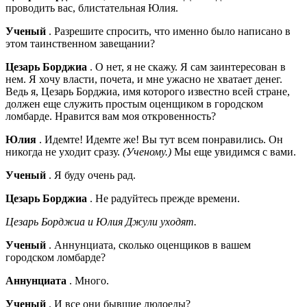
проводить вас, блистательная Юлия.
Ученый
. Разрешите спросить, что именно было написано в
этом таинственном завещании?
Цезарь Борджиа
. О нет, я не скажу. Я сам заинтересован в
нем. Я хочу власти, почета, и мне ужасно не хватает денег.
Ведь я, Цезарь Борджиа, имя которого известно всей стране,
должен еще служить простым оценщиком в городском
ломбарде. Нравится вам моя откровенность?
Юлия
. Идемте! Идемте же! Вы тут всем понравились. Он
никогда не уходит сразу.
(Ученому.)
Мы еще увидимся с вами.
Ученый
. Я буду очень рад.
Цезарь Борджиа
. Не радуйтесь прежде времени.
Цезарь Борджиа и Юлия Джули уходят.
Ученый
. Аннунциата, сколько оценщиков в вашем
городском ломбарде?
Аннунциата
. Много.
Ученый
. И все они бывшие людоеды?