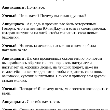
Аннунциата
. Почти все.
Ученый
. Что с вами? Почему вы такая грустная?
Аннунциата
. Ах, ведь я просила вас быть осторожным!
Говорят, что эта певица Юлия Джули и есть та самая девочка,
которая наступила на хлеб, чтобы сохранить свои новые
башмачки.
Ученый
. Но ведь та девочка, насколько я помню, была
наказана за это.
Аннунциата
. Да, она провалилась сквозь землю, но потом
выкарабкалась обратно и с тех пор опять наступает и
наступает на хороших людей, на лучших подруг, даже на
самое себя – и все это для того, чтобы сохранить свои новые
башмачки, чулочки и платьица. Сейчас я принесу вам другой
стакан молока.
Ученый
. Погодите! Я не хочу пить, мне хочется поговорить с
вами.
Аннунциата
. Спасибо вам за это.
Ученый
. Скажите, пожалуйста, какое завещание оставил ваш