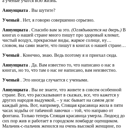
а ученые учатся всю жизнь.
Аннунциата
. Вы шутите?
Ученый
. Нет, я говорю совершенно серьезно.
Аннунциата
. Спасибо вам за это.
(Оглядывается на дверь.)
В
книгах о нашей стране много пишут про здоровый климат,
чистый воздух, прекрасные виды, жаркое солнце, ну…
словом, вы сами знаете, что пишут в книгах о нашей стране…
Ученый
. Конечно, знаю. Ведь поэтому я и приехал сюда.
Аннунциата
. Да. Вам известно то, что написано о нас в
книгах, но то, что там о нас не написано, вам неизвестно.
Ученый
. Это иногда случается с учеными.
Аннунциата
. Вы не знаете, что живете в совсем особенной
стране. Все, что рассказывают в сказках, все, что кажется у
других народов выдумкой, – у нас бывает на самом деле
каждый день. Вот, например, Спящая красавица жила в пяти
часах ходьбы от табачной лавочки – той, что направо от
фонтана. Только теперь Спящая красавица умерла. Людоед до
сих пор жив и работает в городском ломбарде оценщиком.
Мальчик-с-пальчик женился на очень высокой женщине, по