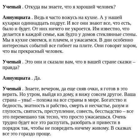
Ученый
. Откуда вы знаете, что я хороший человек?
Аннунциата
. Ведь я часто вожусь на кухне. А у нашей
кухарки одиннадцать подруг. И все они знают все, что есть,
было и будет. От них ничего не укроется. Им известно, что
делается в каждой семье, как будто у домов стеклянные стены.
Мы в кухне смеемся, и плачем, и ужасаемся. В дни особенно
интересных событий все гибнет на плите. Они говорят хором,
что вы прекрасный человек.
Ученый
. Это они и сказали вам, что в вашей стране сказки –
правда?
Аннунциата
. Да.
Ученый
. Знаете, вечером, да еще сняв очки, я готов в это
верить. Но утром, выйдя из дому, я вижу совсем другое. Ваша
страна – увы! – похожа на все страны в мире. Богатство и
бедность, знатность и рабство, смерть и несчастье, разум и
глупость, святость, преступление, совесть, бесстыдство – все
это перемешано так тесно, что просто ужасаешься. Очень
трудно будет все это распутать, разобрать и привести в
порядок так, чтобы не повредить ничему живому. В сказках
все это гораздо проще.