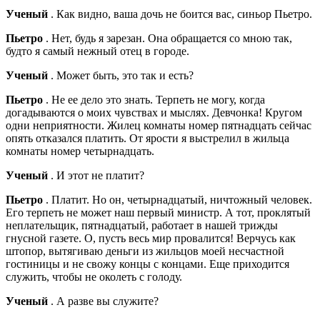
Ученый
. Как видно, ваша дочь не боится вас, синьор Пьетро.
Пьетро
. Нет, будь я зарезан. Она обращается со мною так,
будто я самый нежный отец в городе.
Ученый
. Может быть, это так и есть?
Пьетро
. Не ее дело это знать. Терпеть не могу, когда
догадываются о моих чувствах и мыслях. Девчонка! Кругом
одни неприятности. Жилец комнаты номер пятнадцать сейчас
опять отказался платить. От ярости я выстрелил в жильца
комнаты номер четырнадцать.
Ученый
. И этот не платит?
Пьетро
. Платит. Но он, четырнадцатый, ничтожный человек.
Его терпеть не может наш первый министр. А тот, проклятый
неплательщик, пятнадцатый, работает в нашей трижды
гнусной газете. О, пусть весь мир провалится! Верчусь как
штопор, вытягиваю деньги из жильцов моей несчастной
гостиницы и не свожу концы с концами. Еще приходится
служить, чтобы не околеть с голоду.
Ученый
. А разве вы служите?