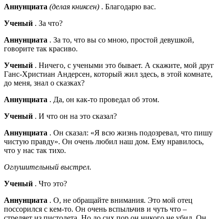
Аннунциата
(делая книксен)
. Благодарю вас.
Ученый
. За что?
Аннунциата
. За то, что вы со мною, простой девушкой,
говорите так красиво.
Ученый
. Ничего, с учеными это бывает. А скажите, мой друг
Ганс-Христиан Андерсен, который жил здесь, в этой комнате,
до меня, знал о сказках?
Аннунциата
. Да, он как-то проведал об этом.
Ученый
. И что он на это сказал?
Аннунциата
. Он сказал: «Я всю жизнь подозревал, что пишу
чистую правду». Он очень любил наш дом. Ему нравилось,
что у нас так тихо.
Оглушительный выстрел.
Ученый
. Что это?
Аннунциата
. О, не обращайте внимания. Это мой отец
поссорился с кем-то. Он очень вспыльчив и чуть что –
стреляет из пистолета. Но до сих пор он никого не убил. Он