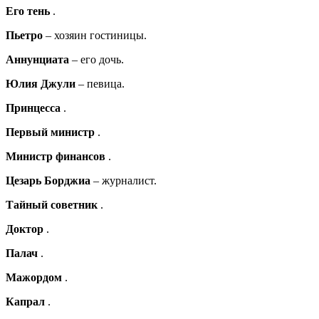
Его тень
.
Пьетро
– хозяин гостиницы.
Аннунциата
– его дочь.
Юлия Джули
– певица.
Принцесса
.
Первый министр
.
Министр финансов
.
Цезарь Борджиа
– журналист.
Тайный cоветник
.
Доктор
.
Палач
.
Мажордом
.
Капрал
.