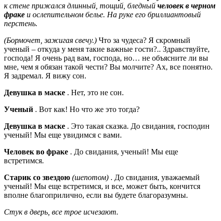
к стене прижался длинный, тощий, бледный
человек в черном
фраке
и ослепительном белье. На руке его бриллиантовый
перстень.
(Бормочет, зажигая свечу.)
Что за чудеса? Я скромный
ученый – откуда у меня такие важные гости?.. Здравствуйте,
господа! Я очень рад вам, господа, но… не объясните ли вы
мне, чем я обязан такой чести? Вы молчите? Ах, все понятно.
Я задремал. Я вижу сон.
Девушка в маске
. Нет, это не сон.
Ученый
. Вот как! Но что же это тогда?
Девушка в маске
. Это такая сказка. До свидания, господин
ученый! Мы еще увидимся с вами.
Человек во фраке
. До свидания, ученый! Мы еще
встретимся.
Старик со звездою
(шепотом)
. До свидания, уважаемый
ученый! Мы еще встретимся, и все, может быть, кончится
вполне благоприлично, если вы будете благоразумны.
Стук в дверь, все трое исчезают.