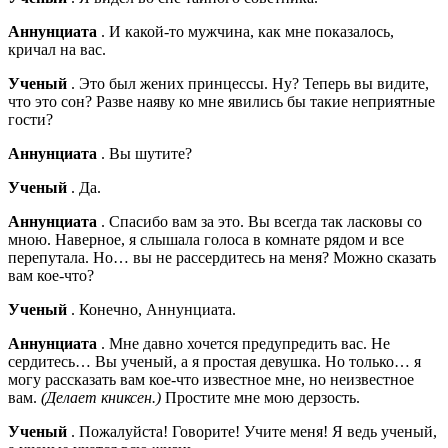
Аннунциата
. И какой-то мужчина, как мне показалось,
кричал на вас.
Ученый
. Это был жених принцессы. Ну? Теперь вы видите,
что это сон? Разве наяву ко мне явились бы такие неприятные
гости?
Аннунциата
. Вы шутите?
Ученый
. Да.
Аннунциата
. Спасибо вам за это. Вы всегда так ласковы со
мною. Наверное, я слышала голоса в комнате рядом и все
перепутала. Но… вы не рассердитесь на меня? Можно сказать
вам кое-что?
Ученый
. Конечно, Аннунциата.
Аннунциата
. Мне давно хочется предупредить вас. Не
сердитесь… Вы ученый, а я простая девушка. Но только… я
могу рассказать вам кое-что известное мне, но неизвестное
вам.
(Делает книксен.)
Простите мне мою дерзость.
Ученый
. Пожалуйста! Говорите! Учите меня! Я ведь ученый,