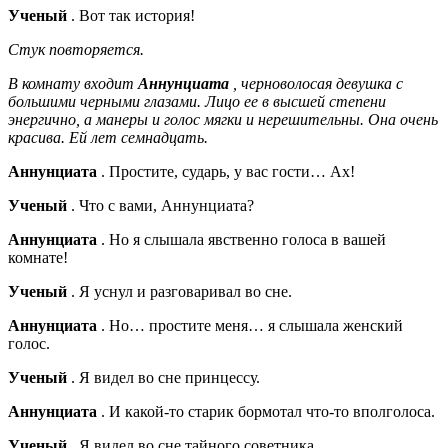
Ученый
. Вот так история!
Стук повторяется.
В комнату входит
Аннунциата
, черноволосая девушка с
большими черными глазами. Лицо ее в высшей степени
энергично, а манеры и голос мягки и нерешительны. Она очень
красива. Ей лет семнадцать.
Аннунциата
. Простите, сударь, у вас гости… Ах!
Ученый
. Что с вами, Аннунциата?
Аннунциата
. Но я слышала явственно голоса в вашей
комнате!
Ученый
. Я уснул и разговаривал во сне.
Аннунциата
. Но… простите меня… я слышала женский
голос.
Ученый
. Я видел во сне принцессу.
Аннунциата
. И какой-то старик бормотал что-то вполголоса.
Ученый
. Я видел во сне тайного советника.