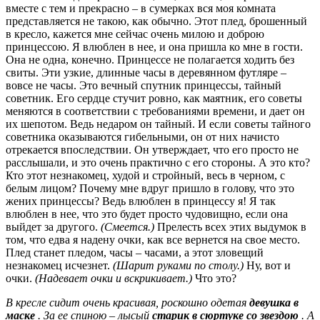
вместе с тем и прекрасно – в сумерках вся моя комната
представляется не такою, как обычно. Этот плед, брошенный
в кресло, кажется мне сейчас очень милою и доброю
принцессою. Я влюблен в нее, и она пришла ко мне в гости.
Она не одна, конечно. Принцессе не полагается ходить без
свиты. Эти узкие, длинные часы в деревянном футляре –
вовсе не часы. Это вечный спутник принцессы, тайный
советник. Его сердце стучит ровно, как маятник, его советы
меняются в соответствии с требованиями времени, и дает он
их шепотом. Ведь недаром он тайный. И если советы тайного
советника оказываются гибельными, он от них начисто
отрекается впоследствии. Он утверждает, что его просто не
расслышали, и это очень практично с его стороны. А это кто?
Кто этот незнакомец, худой и стройный, весь в черном, с
белым лицом? Почему мне вдруг пришло в голову, что это
жених принцессы? Ведь влюблен в принцессу я! Я так
влюблен в нее, что это будет просто чудовищно, если она
выйдет за другого.
(Смеется.)
Прелесть всех этих выдумок в
том, что едва я надену очки, как все вернется на свое место.
Плед станет пледом, часы – часами, а этот зловещий
незнакомец исчезнет.
(Шарит руками по столу.)
Ну, вот и
очки.
(Надевает очки и вскрикивает.)
Что это?
В кресле сидит очень красивая, роскошно одетая
девушка в
маске
. За ее спиною – лысый
старик в сюртуке со звездою
. А