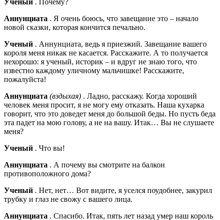
Ученый
. Почему?
Аннунциата
. Я очень боюсь, что завещание это – начало
новой сказки, которая кончится печально.
Ученый
. Аннунциата, ведь я приезжий. Завещание вашего
короля меня никак не касается. Расскажите. А то получается
нехорошо: я ученый, историк – и вдруг не знаю того, что
известно каждому уличному мальчишке! Расскажите,
пожалуйста!
Аннунциата
(вздыхая)
. Ладно, расскажу. Когда хороший
человек меня просит, я не могу ему отказать. Наша кухарка
говорит, что это доведет меня до большой беды. Но пусть беда
эта падет на мою голову, а не на вашу. Итак… Вы не слушаете
меня?
Ученый
. Что вы!
Аннунциата
. А почему вы смотрите на балкон
противоположного дома?
Ученый
. Нет, нет… Вот видите, я уселся поудобнее, закурил
трубку и глаз не свожу с вашего лица.
Аннунциата
. Спасибо. Итак, пять лет назад умер наш король