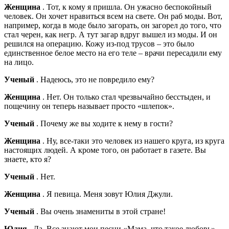
Женщина
. Тот, к кому я пришла. Он ужасно беспокойный
человек. Он хочет нравиться всем на свете. Он раб моды. Вот,
например, когда в моде было загорать, он загорел до того, что
стал черен, как негр. А тут загар вдруг вышел из моды. И он
решился на операцию. Кожу из-под трусов – это было
единственное белое место на его теле – врачи пересадили ему
на лицо.
Ученый
. Надеюсь, это не повредило ему?
Женщина
. Нет. Он только стал чрезвычайно бесстыден, и
пощечину он теперь называет просто «шлепок».
Ученый
. Почему же вы ходите к нему в гости?
Женщина
. Ну, все-таки это человек из нашего круга, из круга
настоящих людей. А кроме того, он работает в газете. Вы
знаете, кто я?
Ученый
. Нет.
Женщина
. Я певица. Меня зовут Юлия Джули.
Ученый
. Вы очень знамениты в этой стране!
Юлия
. Да. Все знают мои песни «Мама, что такое любовь»,