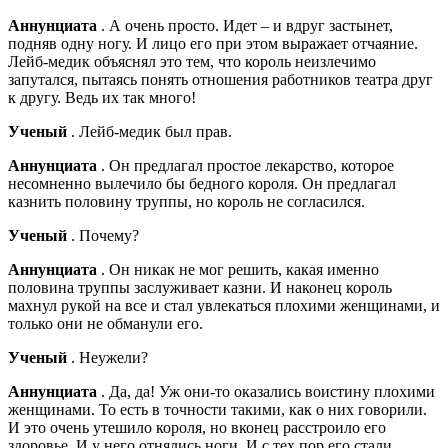
Аннунциата
. А очень просто. Идет – и вдруг застынет,
подняв одну ногу. И лицо его при этом выражает отчаяние.
Лейб-медик объяснял это тем, что король неизлечимо
запутался, пытаясь понять отношения работников театра друг
к другу. Ведь их так много!
Ученый
. Лейб-медик был прав.
Аннунциата
. Он предлагал простое лекарство, которое
несомненно вылечило бы бедного короля. Он предлагал
казнить половину труппы, но король не согласился.
Ученый
. Почему?
Аннунциата
. Он никак не мог решить, какая именно
половина труппы заслуживает казни. И наконец король
махнул рукой на все и стал увлекаться плохими женщинами, и
только они не обманули его.
Ученый
. Неужели?
Аннунциата
. Да, да! Уж они-то оказались воистину плохими
женщинами. То есть в точности такими, как о них говорили.
И это очень утешило короля, но вконец расстроило его
здоровье. И у него отнялись ноги. И с тех пор его стали