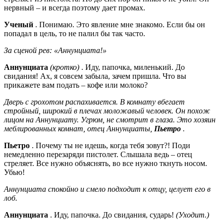
нервный – и всегда поэтому дает промах.
Ученый
. Понимаю. Это явление мне знакомо. Если бы он
попадал в цель, то не палил бы так часто.
За сценой рев: «Аннунциата!»
Аннунциата
(кротко)
. Иду, папочка, миленький. До
свидания! Ах, я совсем забыла, зачем пришла. Что вы
прикажете вам подать – кофе или молоко?
Дверь с грохотом распахивается. В комнату вбегает
стройный, широкий в плечах моложавый человек. Он похож
лицом на Аннунциату. Угрюм, не смотрит в глаза. Это хозяин
меблированных комнат, отец Аннунциаты,
Пьетро
.
Пьетро
. Почему ты не идешь, когда тебя зовут?! Поди
немедленно перезаряди пистолет. Слышала ведь – отец
стреляет. Все нужно объяснять, во все нужно ткнуть носом.
Убью!
Аннунциата спокойно и смело подходит к отцу, целует его в
лоб.
Аннунциата
. Иду, папочка. До свидания, сударь!
(Уходит.)