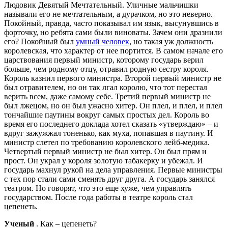
Людовик Девятый Мечтательный. Уличные мальчишки
называли его не мечтательным, а дурачком, но это неверно.
Покойный, правда, часто показывал им язык, высунувшись в
форточку, но ребята сами были виноваты. Зачем они дразнили
его? Покойный был
умный человек
, но такая уж должность
королевская, что характер от нее портится. В самом начале его
царствования первый министр, которому государь верил
больше, чем родному отцу, отравил родную сестру короля.
Король казнил первого министра. Второй первый министр не
был отравителем, но он так лгал королю, что тот перестал
верить всем, даже самому себе. Третий первый министр не
был лжецом, но он был ужасно хитер. Он плел, и плел, и плел
тончайшие паутины вокруг самых простых дел. Король во
время его последнего доклада хотел сказать «утверждаю» – и
вдруг зажужжал тоненько, как муха, попавшая в паутину. И
министр слетел по требованию королевского лейб-медика.
Четвертый первый министр не был хитер. Он был прям и
прост. Он украл у короля золотую табакерку и убежал. И
государь махнул рукой на дела управления. Первые министры
с тех пор стали сами сменять друг друга. А государь занялся
театром. Но говорят, что это еще хуже, чем управлять
государством. После года работы в театре король стал
цепенеть.
Ученый
. Как – цепенеть?