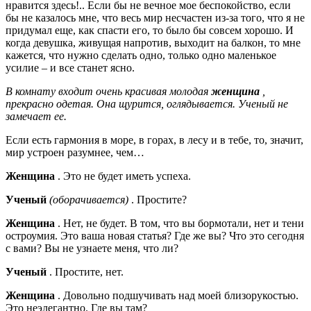
нравится здесь!.. Если бы не вечное мое беспокойство, если
бы не казалось мне, что весь мир несчастен из-за того, что я не
придумал еще, как спасти его, то было бы совсем хорошо. И
когда девушка, живущая напротив, выходит на балкон, то мне
кажется, что нужно сделать одно, только одно маленькое
усилие – и все станет ясно.
В комнату входит очень красивая молодая
женщина
,
прекрасно одетая. Она щурится, оглядывается. Ученый не
замечает ее.
Если есть гармония в море, в горах, в лесу и в тебе, то, значит,
мир устроен разумнее, чем…
Женщина
. Это не будет иметь успеха.
Ученый
(оборачивается)
. Простите?
Женщина
. Нет, не будет. В том, что вы бормотали, нет и тени
остроумия. Это ваша новая статья? Где же вы? Что это сегодня
с вами? Вы не узнаете меня, что ли?
Ученый
. Простите, нет.
Женщина
. Довольно подшучивать над моей близорукостью.
Это неэлегантно. Где вы там?