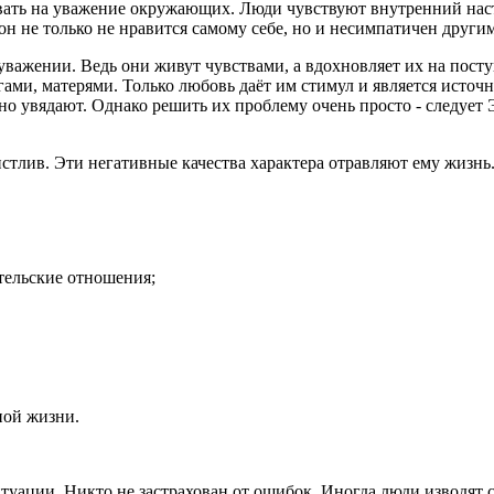
ать на уважение окружающих. Люди чувствуют внутренний настро
н не только не нравится самому себе, но и несимпатичен други
важении. Ведь они живут чувствами, а вдохновляет их на пос
ми, матерями. Только любовь даёт им стимул и является исто
но увядают. Однако решить их проблему очень просто - следует
вистлив. Эти негативные качества характера отравляют ему жизн
тельские отношения;
ной жизни.
туации. Никто не застрахован от ошибок. Иногда люди изводят с