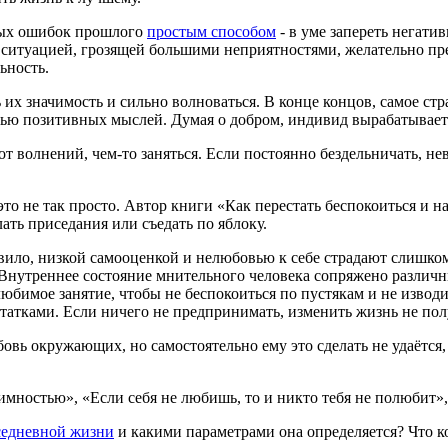
ных ошибок прошлого
простым способом
- в уме запереть негати
 ситуацией, грозящей большими неприятностями, желательно пре
ьность.
х значимость и сильно волноваться. В конце концов, самое стра
ью позитивных мыслей. Думая о добром, индивид вырабатывает т
 волнений, чем-то заняться. Если постоянно бездельничать, не
то не так просто. Автор книги «Как перестать беспокоиться и н
ать приседания или съедать по яблоку.
авило, низкой самооценкой и нелюбовью к себе страдают слишко
 Внутреннее состояние мнительного человека сопряжено разли
юбимое занятие, чтобы не беспокоиться по пустякам и не извод
татками. Если ничего не предпринимать, изменить жизнь не пол
бовь окружающих, но самостоятельно ему это сделать не удаётс
имностью», «Если себя не любишь, то и никто тебя не полюбит»,
седневной жизни
и какими параметрами она определяется? Что к