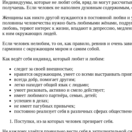
Индивидуумы, которые не любят себя, вряд ли могут рассчитыв
получаешь. Если человек не наполнен духовным содержимым, о
Женщины как никто другой нуждаются в постоянной любви и у
половины человечества нужно быть любимыми жёнами, подруга
любовь, теряют интерес к жизни, впадают в депрессию, медлен
к ним окружающих людей.
Если человек нелюбим, то он, как правило, ревнив и очень за
гармонии с окружающим миром и самим собой.
Как ведёт себя индивид, который любит и любим:
следит за своей внешностью;
нравится окружающим, умеет со всеми выстраивать прия
всегда добр, помогает другим;
легко находит общий язык с людьми;
умеет рисковать, активно и смело действует;
имеет любимого партнёра, семью, детей;
успешен в делах;
не имеет пагубных привычек;
постоянно реализует себя в различных сферах обществен
Поступки, из-за которых человек презирает себя.
Не каждому удаётся правильно вести себя в затруднительной си