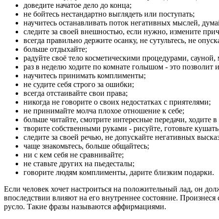
доведите начатое дело до конца;
не бойтесь нестандартно выглядеть или поступать;
научитесь останавливать поток негативных мыслей, дума
следите за своей внешностью, если нужно, измените причё
всегда правильно держите осанку, не сутультесь, не опуск
больше отдыхайте;
радуйте своё тело косметическими процедурами, сауной,
раз в неделю ходите по комнате голышом - это позволит 
научитесь принимать комплименты;
не судите себя строго за ошибки;
всегда отстаивайте свои права;
никогда не говорите о своих недостатках с приятелями;
не принимайте молча плохое отношение к себе;
больше читайте, смотрите интересные передачи, ходите в 
творите собственными руками - рисуйте, готовьте кушать
следите за своей речью, не допускайте негативных выска
чаще знакомьтесь, больше общайтесь;
ни с кем себя не сравнивайте;
не ставьте других на пьедесталы;
говорите людям комплименты, дарите близким подарки.
Если человек хочет настроиться на положительный лад, он до
впоследствии влияют на его внутреннее состояние. Произнеся
русло. Такие фразы называются аффирмациями.