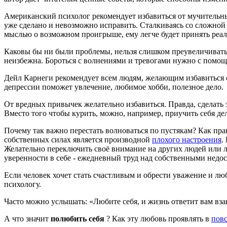
Американский психолог рекомендует избавиться от мучитель
уже сделано и невозможно исправить. Сталкиваясь со сложной
мыслью о возможном проигрыше, ему легче будет принять реал
Каковы бы ни были проблемы, нельзя слишком преувеличивать и
неизбежна. Бороться с волнениями и тревогами нужно с помощ
Дейл Карнеги рекомендует всем людям, желающим избавиться от
депрессии поможет увлечение, любимое хобби, полезное дело.
От вредных привычек желательно избавиться. Правда, сделать э
Вместо того чтобы курить, можно, например, приучить себя дел
Почему так важно перестать волноваться по пустякам? Как пр
собственных силах является производной
плохого настроения
.
Желательно переключить своё внимание на других людей или л
уверенности в себе - ежедневный труд над собственными недос
Если человек хочет стать счастливым и обрести уважение и лю
психологу.
Часто можно услышать: «Любите себя, и жизнь ответит вам вза
А что значит
полюбить себя
? Как эту любовь проявлять в
пов