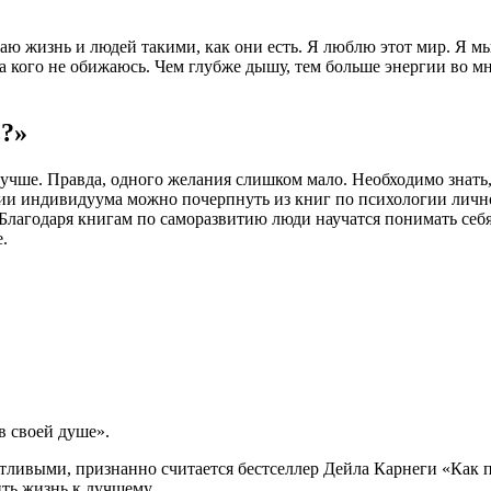
аю жизнь и людей такими, как они есть. Я люблю этот мир. Я м
 кого не обижаюсь. Чем глубже дышу, тем больше энергии во мне
ь?»
учше. Правда, одного желания слишком мало. Необходимо знать, 
ии индивидуума можно почерпнуть из книг по психологии лично
Благодаря книгам по саморазвитию люди научатся понимать себя
.
в своей душе».
ливыми, признанно считается бестселлер Дейла Карнеги «Как пе
ть жизнь к лучшему.