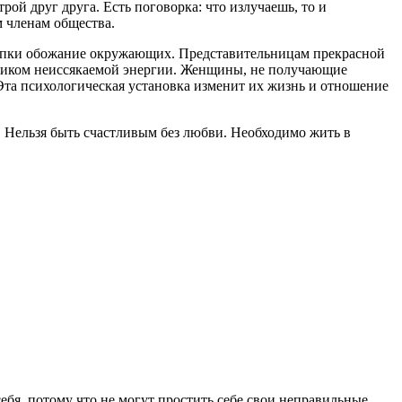
й друг друга. Есть поговорка: что излучаешь, то и
м членам общества.
тупки обожание окружающих. Представительницам прекрасной
чником неиссякаемой энергии. Женщины, не получающие
 Эта психологическая установка изменит их жизнь и отношение
ь. Нельзя быть счастливым без любви. Необходимо жить в
ебя, потому что не могут простить себе свои неправильные