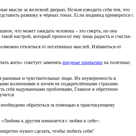
вные мысли за железной дверью. Нельзя изводить себя тем, что
дставить развязку в чёрных тонах. Если индивид примирится с
шное, что может ожидать человека – это смерть, но она
акой настрой, который приносит ему лишь радость и счастье.
возможно отвлечься от негативных мыслей. Избавиться от
ачать жить» советует заменять
вредные привычки
на полезные.
м ранимые и чувствительные люди. Их неуверенность в
чными волнениями и ничем не подкреплёнными страхами.
ить себя надуманными проблемами, Главное в обретении
учится.
я, необходимо обратиться за помощью к практикующему
 «Любовь к другим начинается с любви к себе».
онкретно нужно сделать, чтобы любить себя?