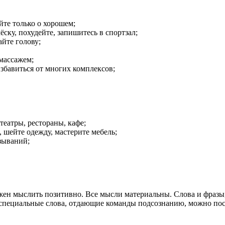
йте только о хорошем;
ску, похудейте, запишитесь в спортзал;
айте голову;
 массажем;
избавиться от многих комплексов;
театры, рестораны, кафе;
, шейте одежду, мастерите мебель;
зываний;
лжен мыслить позитивно. Все мысли материальны. Слова и фразы
 специальные слова, отдающие команды подсознанию, можно пос