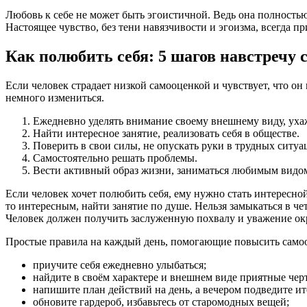
Любовь к себе не может быть эгоистичной. Ведь она полностью 
Настоящее чувство, без тени навязчивости и эгоизма, всегда пр
Как полюбить себя: 5 шагов навстречу 
Если человек страдает низкой самооценкой и чувствует, что о
немного измениться.
Ежедневно уделять внимание своему внешнему виду, ухаж
Найти интересное занятие, реализовать себя в обществе.
Поверить в свои силы, не опускать руки в трудных ситуа
Самостоятельно решать проблемы.
Вести активный образ жизни, заниматься любимым видом
Если человек хочет полюбить себя, ему нужно стать интересн
то интересным, найти занятие по душе. Нельзя замыкаться в ч
Человек должен получить заслуженную похвалу и уважение о
Простые правила на каждый день, помогающие повысить само
приучите себя ежедневно улыбаться;
найдите в своём характере и внешнем виде приятные чер
напишите план действий на день, а вечером подведите ит
обновите гардероб, избавьтесь от старомодных вещей;