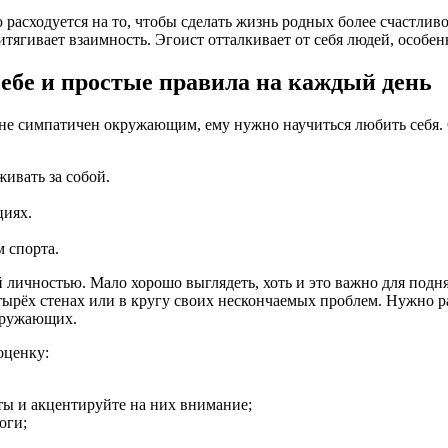
расходуется на то, чтобы сделать жизнь родных более счастливо
итягивает взаимность. Эгоист отталкивает от себя людей, особен
себе и простые правила на каждый день
н не симпатичен окружающим, ему нужно научиться любить себя. С
ивать за собой.
циях.
 спорта.
ой личностью. Мало хорошо выглядеть, хоть и это важно для по
етырёх стенах или в кругу своих нескончаемых проблем. Нужно 
кружающих.
оценку:
ты и акцентируйте на них внимание;
оги;