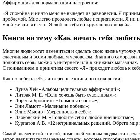
Аффирмация для нормализации настроения:
«Я спокойна и ничто меня не выведет из равновесия. Я приним
проблемой. Мне легко преодолеть любые неприятности. Я ни на
моей жизни всё есть. Я люблю себя и окружающих людей».
Книги на тему «Как начать себя любит
Многие люди хотят измениться и сделать свою жизнь чуточку л
счастливым и всеми любимым человеком. Знания о саморазвит
полюбить себя» можно в интернете или в книжных магазинах. 
С пониманием и принятием своего «Я» приходит любовь к себе
Как полюбить себя - интересные книги по психологии:
Луиза Хей «Альбом целительных аффирмаций»;
Литвак М. Е. «Если хочешь быть счастливым»;
Лоретта Бройнинг «Гормоны счастья»;
Энн Ламотт «Маленькие победы»;
Элис Мьюир «Уверенность в себе»;
Лабковский М. «Полюбите себя с любой внешностью»;
Курпатов А.В. «12 нетривиальных решений. Обрети мир 
Самой знаменитой книгой, помогшей многим людям стать счаст
автор даёт читателям ценные советы, которые способны измени