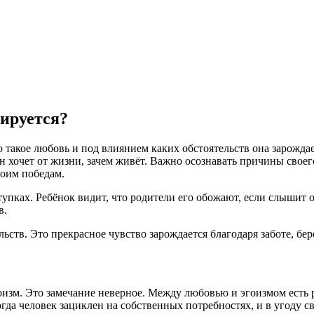
мируется?
о такое любовь и под влиянием каких обстоятельств она зарожда
он хочет от жизни, зачем живёт. Важно осознавать причины свое
воим победам.
ступках. Ребёнок видит, что родители его обожают, если слышит 
в.
ельств. Это прекрасное чувство зарождается благодаря заботе,
изм. Это замечание неверное. Между любовью и эгоизмом есть ра
когда человек зациклен на собственных потребностях, и в угоду 