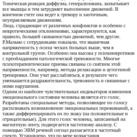
Тоническая реакция диффузна, генерализована, захватывает
все мышцы и тем затрудняет выполнение движений. В
конечном счете она ведет к тремору и хаотичным,
неуправляемым движениям.
Лица, страдающие от различных конфликтов и особенно с
невротическими отклонениями, характеризуются, как
правило, большей скованностью движений, чем другие.
Р.Мальмо с сотрудниками показали, что мышечная
напряженность у психи ческих больных выше, чем в
контрольной группе. Особенно она высока у психоневротиков
с преобладанием патологической тревожности. Многие
психотерапевтические приемы связаны со снятием этой
напряженности, например, методы релаксации и аутогенной
тренировки. Они учат расслабляться, в результате чего
уменьшается раздражительность, тревожность и связанные с
ними нарушения.
Одним из наиболее чувствительных индикаторов изменения
эмоционального состояния человека является его голос.
Разработаны специальные методы, позволяющие по голосу
распознавать возникновение эмоциональных переживаний, а
также дифференцировать их по знаку (на положительные и
отрицательные). Для этого голос человека, записанный на
магнитную ленту, подвергается частотному анализу. С
помощью ЭВМ речевой сигнал разлагается в частотный
спектр. Установлено, что по мере возрастания