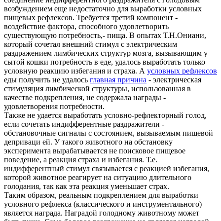
возбуждением еще недостаточно для выработки условных
пищевых рефлексов. Требуется третий компонент -
воздействие фактора, способного удовлетворить
существующую потребность,- пища. В опытах Т.Н.Ониани,
который сочетал внешний стимул с электрическим
раздражением лимбических структур мозга, вызывающим у
сытой кошки потребность в еде, удалось выработать только
условную реакцию избегания и страха. А
условных рефлексов
еды получить не удалось
главная причина
- электрическая
стимуляция лимбической структуры, использованная в
качестве подкрепления, не содержала награды -
удовлетворения потребности.
Также не удается выработать условно-рефлекторный голод,
если сочетать индифферентные раздражители -
обстановочные сигналы с состоянием, вызываемым пищевой
деприваци ей. У такого животного на обстановку
эксперимента вырабатывается не поисковое пищевое
поведение, а реакция страха и избегания. Т.е.
индифферентный стимул связывается с реакцией избегания,
которой животное реагирует на ситуацию длительного
голодания, так как эта реакция уменьшает страх.
Таким образом, реальным подкреплением для выработки
условного рефлекса (классического и инструментального)
является награда. Наградой голодному животному может