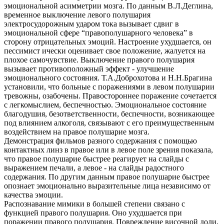
эмоциональной асимметрии мозга. По данным В.Л.Деглина,
временное выключение левого полушария
электросудорожным ударом тока вызывает сдвиг в
эмоциональной сфере “правополушарного человека” в
сторону отрицательных эмоций. Настроение ухудшается, он
пессимист ически оценивает свое положение, жалуется на
плохое самочувствие. Выключение правого полушария
вызывает противоположный эффект - улучшение
эмоционального состояния. Т.А.Доброхотова и Н.Н.Брагина
установили, что больные с поражениями в левом полушарии
тревожны, озабочены. Правостороннее поражение сочетается
с легкомыслием, беспечностью. Эмоциональное состояние
благодушия, безответственности, беспечности, возникающее
под влиянием алкоголя, связывают с его преимущественным
воздействием на правое полушарие мозга.
Демонстрация фильмов разного содержания с помощью
контактных линз в правое или в левое поле зрения показала,
что правое полушарие быстрее реагирует на слайды с
выражением печали, а левое - на слайды радостного
содержания. По другим данным правое полушарие быстрее
опознает эмоционально выразительные лица независимо от
качества эмоции.
Распознавание мимики в большей степени связано с
функцией правого полушария. Оно ухудшается при
поражении правого полушария. Повреждение височной доли,