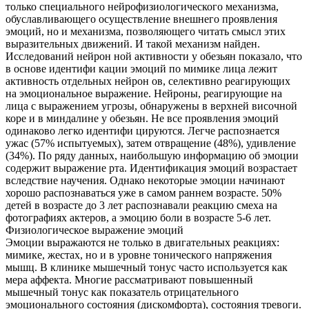
только специального нейрофизиологического механизма,
обуславливающего осуществление внешнего проявления
эмоций, но и механизма, позволяющего читать смысл этих
выразительных движений. И такой механизм найден.
Исследований нейрон ной активности у обезьян показало, что
в основе идентифи кации эмоций по мимике лица лежит
активность отдельных нейрон ов, селективно реагирующих
на эмоциональное выражение. Нейроны, реагирующие на
лица с выражением угрозы, обнаружены в верхней височной
коре и в миндалине у обезьян. Не все проявления эмоций
одинаково легко идентифи цируются. Легче распознается
ужас (57% испытуемых), затем отвращение (48%), удивление
(34%). По ряду данных, наибольшую информацию об эмоции
содержит выражение рта. Идентификация эмоций возрастает
вследствие научения. Однако некоторые эмоции начинают
хорошо распознаваться уже в самом раннем возрасте. 50%
детей в возрасте до 3 лет распознавали реакцию смеха на
фотографиях актеров, а эмоцию боли в возрасте 5-6 лет.
Физиологическое выражение эмоций
Эмоции выражаются не только в двигательных реакциях:
мимике, жестах, но и в уровне тонического напряжения
мышц. В клинике мышечный тонус часто используется как
мера аффекта. Многие рассматривают повышенный
мышечный тонус как показатель отрицательного
эмоционального состояния (дискомфорта), состояния тревоги.