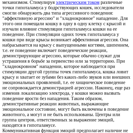
механизмом. Стимулируя
электрическим током
различные
точки гипоталамуса у бодрствующих кошек, исследователи
смогли обнаружить два типа агрессивного поведения:
"аффективную агрессию" и "хладнокровное" нападение. Для
этого они помещали кошку в одну в одну клетку с крысой и
изучали влияние стимуляции гипоталамуса кошки на ее
поведение. При стимуляции одних точек гипоталамуса у
кошки при виде крысы возникает аффективная агрессия. Она
набрасывается на крысу с выпущенными когтями, шипением,
т.е. ее поведение включает поведенческие реакции,
демонстрирующие агрессию, которые обычно служат для
устрашения в борьбе за первенство или за территорию. При
"хладнокровном" нападении, которое наблюдается при
стимуляции другой группы точек гипоталамуса, кошка ловит
крысу и хватает ее зубами без каких-либо звуков или внешних
эмоциональных проявлений, т.е. ее хищническое поведение
не сопровождается демонстрацией агрессии. Наконец, еще раз
изменив локализацию электрода, у кошки можно вызвать
поведение ярости без нападения. Таким образом,
демонстративные реакции животных, выражающие
эмоциональное состояние, могут быть включены в поведение
животного, а могут и не быть использованы. Центры или
группа центров, ответственных за выражение эмоций,
находятся в гипоталамусе.
Коммуникативная функция эмоций предполагает наличие не