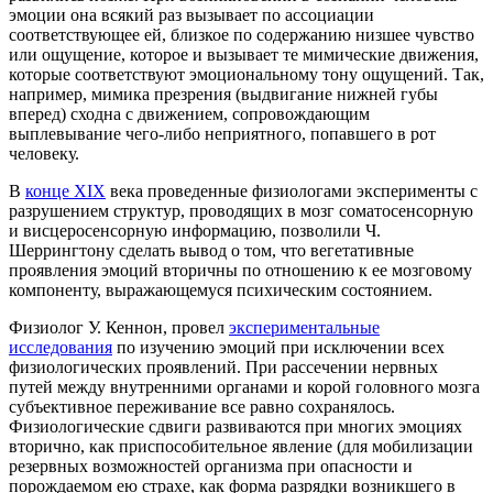
эмоции она всякий раз вызывает по ассоциации
соответствующее ей, близкое по содержанию низшее чувство
или ощущение, которое и вызывает те мимические движения,
которые соответствуют эмоциональному тону ощущений. Так,
например, мимика презрения (выдвигание нижней губы
вперед) сходна с движением, сопровождающим
выплевывание чего-либо неприятного, попавшего в рот
человеку.
В
конце XIX
века проведенные физиологами эксперименты с
разрушением структур, проводящих в мозг соматосенсорную
и висцеросенсорную информацию, позволили Ч.
Шеррингтону сделать вывод о том, что вегетативные
проявления эмоций вторичны по отношению к ее мозговому
компоненту, выражающемуся психическим состоянием.
Физиолог У. Кеннон, провел
экспериментальные
исследования
по изучению эмоций при исключении всех
физиологических проявлений. При рассечении нервных
путей между внутренними органами и корой головного мозга
субъективное переживание все равно сохранялось.
Физиологические сдвиги развиваются при многих эмоциях
вторично, как приспособительное явление (для мобилизации
резервных возможностей организма при опасности и
порождаемом ею страхе, как форма разрядки возникшего в