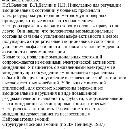
П.Я.Баланов, В.Л.Деглин и Н.Н. Николаенко для регуляции
эмоциональных состояний у больных применяли
электросудорожную терапию методом униполярных
припадков, которые вызываются наложением
электрораздражения на одну сторону головы – правую или
левую. Они нашли, что положительные эмоциональные
состояния связаны с усилением альфа-активности в левом
полушарии, а отрицательные эмоциональные состояния – с
усилением альфа-активности в правом и усилением дельта-
активности в левом полушарии.
Кроме того, появление эмоциональных состояний
сопровождается изменениями электрической активности
миндалины. У пациентов с вживленными электродами в
миндалину при обсуждении эмоционально окрашенных
событий обнаружено усиление в ее электрической активности
высокочастотных колебаний. У больных с височной
эпилепсией, для которых характерны выраженные
эмоциональные нарушения в виде повышенной
раздражительности, злобности, грубости, в дорзомедиальной
части миндалины зарегистрирована эпилептическая
электрическая активность. Разрушение этого отдела
миндалины делает пациента неагрессивным.
Нейроанатомия эмоций
Структурная основа эмоций (по Дж.Пейпецу, 1937)