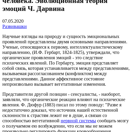
человека. Эволюционная теория
эмоций Ч. Дарвина
07.05.2020
Развивашки
Научные взгляды на природу и сущность эмоциональных
проявлений представлены двумя основными направлениями.
Ученые, относящиеся к первому, интеллектуалистическому
направлению, (И.Ф. Гербарт, 1824-1825), утверждали, что
органические проявления эмоций - это следствие
психических явлений. По Гербарту, эмоция представляет
собой связь, которая устанавливается между представлениями,
вызываемая рассогласованием (конфликтом) между
представлениями. Данное аффективное состояние
непроизвольно вызывает вегетативные изменения.
Представители другой позиции - сенсуалисты, - наоборот,
заявляли, что органические реакции влияют на психические
явления. Ф. Дюфур (1883) писал по этому поводу: "Разве я
недостаточно доказал, что источник нашей естественной
склонности к страстям лежит не в душе, а связан со
способностью вегетативной
нервной системы
сообщать мозгу
о получаемом ею возбуждении, что если мы не можем
произвольно регулировать функции кровообращения,