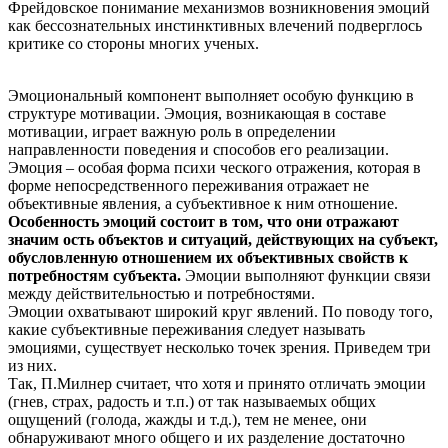
Фрейдовское понимание механизмов возникновения эмоций
как бессознательных инстинктивных влечений подверглось
критике со стороны многих ученых.
Эмоциональный компонент выполняет особую функцию в
структуре мотивации. Эмоция, возникающая в составе
мотивации, играет важную роль в определении
направленности поведения и способов его реализации.
Эмоция – особая форма психи ческого отражения, которая в
форме непосредственного переживания отражает не
объективные явления, а субъективное к ним отношение.
Особенность эмоций состоит в том, что они отражают
значим ость объектов и ситуаций, действующих на субъект,
обусловленную отношением их объективных свойств к
потребностям субъекта.
Эмоции выполняют функции связи
между действительностью и потребностями.
Эмоции охватывают широкий круг явлений. По поводу того,
какие субъективные переживания следует называть
эмоциями, существует несколько точек зрения. Приведем три
из них.
Так, П.Милнер считает, что хотя и принято отличать эмоции
(гнев, страх, радость и т.п.) от так называемых общих
ощущений (голода, жажды и т.д.), тем не менее, они
обнаруживают много общего и их разделение достаточно