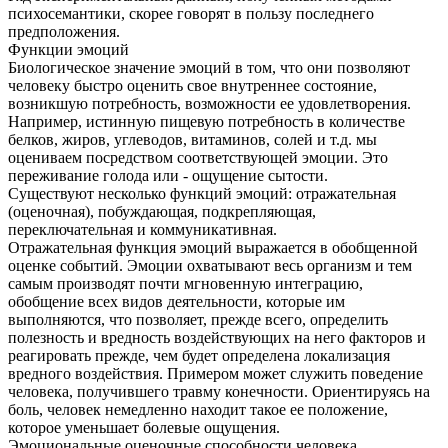
психосемантики, скорее говорят в пользу последнего
предположения.
Функции эмоций
Биологическое значение эмоций в том, что они позволяют
человеку быстро оценить свое внутреннее состояние,
возникшую потребность, возможности ее удовлетворения.
Например, истинную пищевую потребность в количестве
белков, жиров, углеводов, витаминов, солей и т.д. мы
оцениваем посредством соответствующей эмоции. Это
переживание голода или - ощущение сытости.
Существуют несколько функций эмоций: отражательная
(оценочная), побуждающая, подкрепляющая,
переключательная и коммуникативная.
Отражательная функция эмоций выражается в обобщенной
оценке событий. Эмоции охватывают весь организм и тем
самым производят почти мгновенную интеграцию,
обобщение всех видов деятельности, которые им
выполняются, что позволяет, прежде всего, определить
полезность и вредность воздействующих на него факторов и
реагировать прежде, чем будет определена локализация
вредного воздействия. Примером может служить поведение
человека, получившего травму конечности. Ориентируясь на
боль, человек немедленно находит такое ее положение,
которое уменьшает болевые ощущения.
Эмоциональные оценочные способности человека