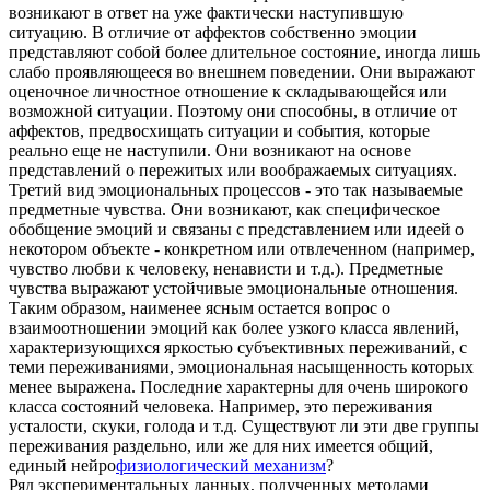
возникают в ответ на уже фактически наступившую
ситуацию. В отличие от аффектов собственно эмоции
представляют собой более длительное состояние, иногда лишь
слабо проявляющееся во внешнем поведении. Они выражают
оценочное личностное отношение к складывающейся или
возможной ситуации. Поэтому они способны, в отличие от
аффектов, предвосхищать ситуации и события, которые
реально еще не наступили. Они возникают на основе
представлений о пережитых или воображаемых ситуациях.
Третий вид эмоциональных процессов - это так называемые
предметные чувства. Они возникают, как специфическое
обобщение эмоций и связаны с представлением или идеей о
некотором объекте - конкретном или отвлеченном (например,
чувство любви к человеку, ненависти и т.д.). Предметные
чувства выражают устойчивые эмоциональные отношения.
Таким образом, наименее ясным остается вопрос о
взаимоотношении эмоций как более узкого класса явлений,
характеризующихся яркостью субъективных переживаний, с
теми переживаниями, эмоциональная насыщенность которых
менее выражена. Последние характерны для очень широкого
класса состояний человека. Например, это переживания
усталости, скуки, голода и т.д. Существуют ли эти две группы
переживания раздельно, или же для них имеется общий,
единый нейро
физиологический механизм
?
Ряд экспериментальных данных, полученных методами