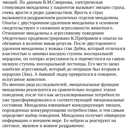
эмоций. По данным В.М.Смирнова, электрическая
стимуляция миндалины у пациентов вызывает эмоции страха,
гнева, ярости и редко удовольствия. Ярость и страх
вызываются раздражением различных отделов миндалины.
Опыты с двусторонним удалением миндалины в основном
свидетельствуют о снижении агрессивности животного.
Отношение миндалины к агрессивному поведению
убедительно продемонстрировано К.Прибрамом в опытах на
обезьянах в колонии макак-резусов. После двустороннего
удаления миндалины у вожака стаи Дейва, который отличался
властностью и занимал высшую ступень зоосоциальной
иерархии, он потерял агрессивность и переместился на самую
низшую ступень зоосоциальной лестницы. Его место занял
наиболее агрессивный, который до операции был вторым в
иерархии (Зик). А бывший лидер превратился в покорное,
испуганное животное.
По мнению ряда исследователей, эмоциональные функции
миндалины реализуются на сравнительно поздних этапах
поведения, после того как актуализированные потребности
уже трансформировались в соответствующий эмоциональные
состояния. Миндалина взвешивает конкурирующие эмоции,
порожденные конкурирующими потребностями, и тем самым
определяет выбор поведения. Миндалина получает обширную
информацию о внешнем мире. Ее нейрон ы реагируют на
световое, звуковое и кожное раздражение.