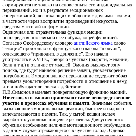
формируются не только на основе опыта его индивидуальных
переживаний, но и в результате эмоциональных
сопереживаний, возникающих в общении с другими людьми,
в частности через восприятие произведений искусства,
средства массовой информации.
Оценочная или отражательная функция эмоции
непосредственно связана с ее побуждающей функцией.
Согласно Оксфордскому словарю
английского языка
слово
“эмоция” произошло от французского глагола “mouvoir”,
означающего “приводить в движение”. Его начали
употреблять в XVII в., говоря о чувствах (радости, желании,
боли и т.д.) в отличие от мыслей. Эмоция выявляет зону
поиска, где будет найдено решение задачи, удовлетворение
потребности. Эмоциональное переживание содержит образ
предмета удовлетворения потребности и отношение к нему,
что и побуждает человека к действию.
П.В.Симонов выделяет подкрепляющую функцию эмоций.
Известно, что эмоции принимают самое непосредственное
участие в процессах обучения и памяти.
Значимые события,
вызывающие эмоциональные реакции, быстрее и надолго
запечатлеваются в памяти. Так, у сытой кошки нельзя
выработать условные пищевые рефлексы. Для успешного
обучения необходимо наличие мотивационного возбуждения,
в данном случае отражающегося в чувстве голода. Однако
соединение индифферентного раздражителя с голодовым