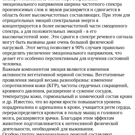
эмоционального напряжения ширина частотного спектра
произносимых слов и звуков расширяется и сдвигается в
область более высокочастотных составляющих. При этом для
отрицательных эмоций спектральная энерги я
концентрируется в более низкочастотной части смещенного
спектра, а для положительных эмоций - в его
высокочастотной зоне. Эти сдвиги в спектре речевого сигнала
могут быть вызваны даже очень большой физической
нагрузкой. Этот метод позволяет в 90% случаев правильно
определять увеличение эмоционального напряжения, что
делает его особенно перспективным для изучения состояний
человека.
Важным компонентом эмоция являются изменения
активности вегетативной нервной системы. Вегетативные
проявления эмоций весьма разнообразны: изменение
сопротивления кожи (КГР), частоты сердечных сокращений,
кровяного давления, расширение и сужение сосудов,
температуры кожи, гормональный и химический состав крови
и др. Известно, что во время ярости повышается уровень
норадреналина и адреналина в крови, учащается ритм сердца,
перераспределяется кровоток в пользу мышц и головного
мозга, расширяются зрачки. Благодаря этим эффектам
животное подготавливается к интенсивной физической
деятельности, необходимой для выживания.
Особую группу эмоциональных реакций составляют