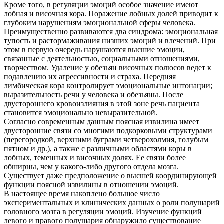
Кроме того, в регуляции эмоций особое значение имеют
лобная и височная кора. Поражение лобных долей приводит к
глубоким нарушениям эмоциональной сферы человека.
Преимущественно развиваются два синдрома: эмоциональная
тупость и растормаживания низших эмоций и влечений. При
этом в первую очередь нарушаются высшие эмоции,
связанные с деятельностью, социальными отношениями,
творчеством. Удаление у обезьян височных полюсов ведет к
подавлению их агрессивности и страха. Передняя
лимбическая кора контролирует эмоциональные интонации;
выразительность речи у человека и обезьяны. После
двустороннего кровоизлияния в этой зоне речь пациента
становится эмоционально невыразительной.
Согласно современным данным поясная извилина имеет
двусторонние связи со многими подкорковыми структурами
(перегородкой, верхними буграми четверохолмия, голубым
пятном и др.), а также с различными областями коры в
лобных, теменных и височных долях. Ее связи более
обширны, чем у какого-либо другого отдела мозга.
Существует даже предположение о высшей координирующей
функции поясной извилины в отношении эмоций.
В настоящее время накоплено большое число
экспериментальных и клинических данных о роли полушарий
головного мозга в регуляции эмоций. Изучение функций
левого и правого полушария обнаружило существование