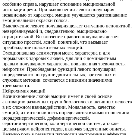
особенно справа, нарушает опознание эмоциональной
интонации речи. При выключении левого полушария
независимо от характера эмоции улучшается распознавание
эмоциональной окраски голоса.
Выключение левого полушария делает ситуацию непонятной,
невербализуемой и, следовательно, эмоционально-
отрицательной. Выключение правого полушария делает
ситуацию простой, ясной, понятной, что вызывает
преобладание положительных эмоций.
Эмоциональная асимметрия мозга характерна и для
нормальных здоровых людей. Для лиц с доминантным
правым полушарием характерна повышенная тревожность,
нейротизм. Преобладание функций левого полушария,
определяемого по группе двигательных, зрительных и
слуховых методик, сочетается с низкими значениями
тревожности.
Нейрохимия эмоций
Возникновение любой эмоции имеет в своей основе
активацию различных групп биологически активных веществ
в их сложном взаимодействии. Модальность, качество
эмоций, их интенсивность определяются взаимоотношением
норадренергической, дофаминергической,
серотонинергической, холинергической систем, а также
целым рядом нейропептидов, включая эндогенные опиаты.
Важную роль в развитии патологии настроения и аффектов