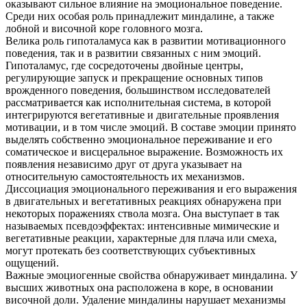
оказывают сильное влияние на эмоциональное поведение.
Среди них особая роль принадлежит миндалине, а также
лобной и височной коре головного мозга.
Велика роль гипоталамуса как в развитии мотивационного
поведения, так и в развитии связанных с ним эмоций.
Гипоталамус, где сосредоточены двойные центры,
регулирующие запуск и прекращение основных типов
врожденного поведения, большинством исследователей
рассматривается как исполнительная система, в которой
интегрируются вегетативные и двигательные проявления
мотивации, и в том числе эмоций. В составе эмоции принято
выделять собственно эмоциональное переживание и его
соматическое и висцеральное выражение. Возможность их
появления независимо друг от друга указывает на
относительную самостоятельность их механизмов.
Диссоциация эмоционального переживания и его выражения
в двигательных и вегетативных реакциях обнаружена при
некоторых поражениях ствола мозга. Она выступает в так
называемых псевдоэффектах: интенсивные мимические и
вегетативные реакции, характерные для плача или смеха,
могут протекать без соответствующих субъективных
ощущений.
Важные эмоциогенные свойства обнаруживает миндалина. У
высших животных она расположена в коре, в основании
височной доли. Удаление миндалины нарушает механизмы