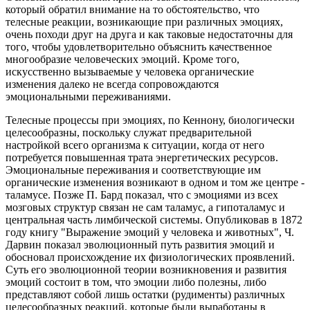
который обратил внимание на то обстоятельство, что
телесные реакции, возникающие при различных эмоциях,
очень походи друг на друга и как таковые недостаточны для
того, чтобы удовлетворительно объяснить качественное
многообразие человеческих эмоций. Кроме того,
искусственно вызываемые у человека органические
изменения далеко не всегда сопровождаются
эмоциональными переживаниями.
Телесные процессы при эмоциях, по Кеннону, биологически
целесообразны, поскольку служат предварительной
настройкой всего организма к ситуации, когда от него
потребуется повышенная трата энергетических ресурсов.
Эмоциональные переживания и соответствующие им
органические изменения возникают в одном и том же центре -
таламусе. Позже П. Бард показал, что с эмоциями из всех
мозговых структур связан не сам таламус, а гипоталамус и
центральная часть лимбической системы. Опубликовав в 1872
году книгу "Выражение эмоций у человека и животных", Ч.
Дарвин показал эволюционный путь развития эмоций и
обосновал происхождение их физиологических проявлений.
Суть его эволюционной теории возникновения и развития
эмоций состоит в том, что эмоции либо полезны, либо
представляют собой лишь остатки (рудименты) различных
целесообразных реакций, которые были выработаны в