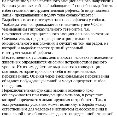
на появление у нее негативного эмоционального напряжения.
В таких условиях собака-"наблюдатель" способна выработать
избегательный инструментальный рефлекс (в виде подъема
лапы), прекращающий подачу тока собаке-"жертве".
Выработка такого инструментального рефлекса у собаки-
"наблюдателя" сопровождается снижением у нее ЧСС и
уменьшением гиппокампального тета-ритма, т.е.
исчезновением отрицательного эмоционального состояния.
Следовательно, предотвращение отрицательного
эмоционального напряжения и служит ей той наградой, на
которой и вырабатывается данный условный
инструментальный рефлекс.
В естественных условиях деятельность человека и поведение
животных определяются многими потребностями разного
уровня. Их взаимодействие выражается в конкуренции
мотивов, которые проявляют себя в эмоциональных
переживаниях. Оценки через эмоциональные переживания
обладают побуждающей силой и могут определять выбор
поведения.
Переключательная функция эмоций особенно ярко
обнаруживается при конкуренции мотивов, в результате
которой определяется доминирующая потребность. Так, в
экстремальных условиях может возникнуть борьба между
естественным для человека инстинктом самосохранения и
социальной потребностью следовать определенной этической