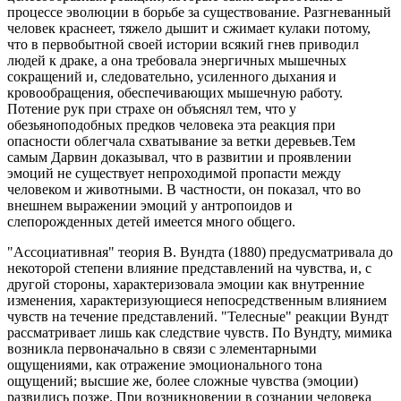
процессе эволюции в борьбе за существование. Разгневанный
человек краснеет, тяжело дышит и сжимает кулаки потому,
что в первобытной своей истории всякий гнев приводил
людей к драке, а она требовала энергичных мышечных
сокращений и, следовательно, усиленного дыхания и
кровообращения, обеспечивающих мышечную работу.
Потение рук при страхе он объяснял тем, что у
обезьяноподобных предков человека эта реакция при
опасности облегчала схватывание за ветки деревьев.Тем
самым Дарвин доказывал, что в развитии и проявлении
эмоций не существует непроходимой пропасти между
человеком и животными. В частности, он показал, что во
внешнем выражении эмоций у антропоидов и
слепорожденных детей имеется много общего.
"Ассоциативная" теория В. Вундта (1880) предусматривала до
некоторой степени влияние представлений на чувства, и, с
другой стороны, характеризовала эмоции как внутренние
изменения, характеризующиеся непосредственным влиянием
чувств на течение представлений. "Телесные" реакции Вундт
рассматривает лишь как следствие чувств. По Вундту, мимика
возникла первоначально в связи с элементарными
ощущениями, как отражение эмоционального тона
ощущений; высшие же, более сложные чувства (эмоции)
развились позже. При возникновении в сознании человека