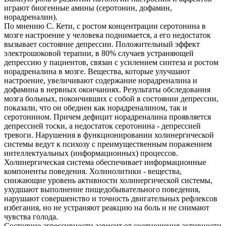
играют биогенные амины (серотонин, дофамин,
норадреналин).
По мнению С. Кети, с ростом концентрации серотонина в
мозге настроение у человека поднимается, а его недостаток
вызывает состояние депрессии. Положительный эффект
электрошоковой терапии, в 80% случаев устраняющей
депрессию у пациентов, связан с усилением синтеза и ростом
норадреналина в мозге. Вещества, которые улучшают
настроение, увеличивают содержание норадреналина и
дофамина в нервных окончаниях. Результаты обследования
мозга больных, покончивших с собой в состоянии депрессии,
показали, что он обеднен как норадреналином, так и
серотонином. Причем дефицит норадреналина проявляется
депрессией тоски, а недостаток серотонина - депрессией
тревоги. Нарушения в функционировании холинергической
системы ведут к психозу с преимущественным поражением
интеллектуальных (информационных) процессов.
Холинергическая система обеспечивает информационные
компоненты поведения. Холинолитики - вещества,
снижающие уровень активности холинергической системы,
ухудшают выполнение пищедобывательного поведения,
нарушают совершенство и точность двигательных рефлексов
избегания, но не устраняют реакцию на боль и не снимают
чувства голода.
Состояние агрессивности зависит от соотношения активности