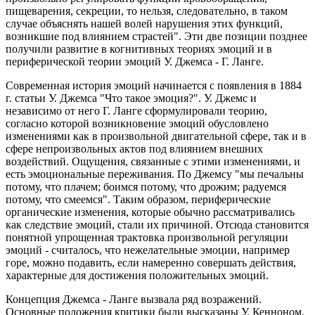
пищеварения, секреции, то нельзя, следовательно, в таком
случае объяснять нашей волей нарушения этих функций,
возникшие под влиянием страстей". Эти две позиции позднее
получили развитие в когнитивных теориях эмоций и в
периферической теории эмоций У. Джемса - Г. Ланге.
Современная история эмоций начинается с появления в 1884
г. статьи У. Джемса "Что такое эмоция?". У. Джемс и
независимо от него Г. Ланге сформулировали теорию,
согласно которой возникновение эмоций обусловлено
изменениями как в произвольной двигательной сфере, так и в
сфере непроизвольных актов под влиянием внешних
воздействий. Ощущения, связанные с этими изменениями, и
есть эмоциональные переживания. По Джемсу "мы печальны
потому, что плачем; боимся потому, что дрожим; радуемся
потому, что смеемся". Таким образом, периферические
органические изменения, которые обычно рассматривались
как следствие эмоций, стали их причиной. Отсюда становится
понятной упрощенная трактовка произвольной регуляции
эмоций - считалось, что нежелательные эмоции, например
горе, можно подавить, если намеренно совершать действия,
характерные для достижения положительных эмоций.
Концепция Джемса - Ланге вызвала ряд возражений.
Основные положения критики были высказаны У. Кенноном,