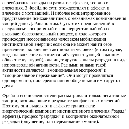
своеобразные взгляды на развитие аффекта, теорию о
влечениях. З.Фрейд по сути отождествлял и аффект, и
влечение с мотивацией. Наиболее концентрированное
представление психоаналитиков о механизмах возникновения
эмоций дано Д. Рапапортом. Суть этих представлений в
следующем: воспринятый извне перцептивный образ
вызывает бессознательный процесс, в ходе которого
происходит неосознаваемая человеком мобилизация
инстинктивной энергии; если она не может найти себе
применения во внешней активности человека (в том случае,
когда на влечение налагается табу существующей в данном
обществе культурой), она ищет другие каналы разрядки в виде
непроизвольной активности. Разными видами такой
активности являются "эмоциональная экспрессия" и
"эмоциональное переживание". Они могут проявляться
одновременно, поочередно или вообще независимо друг от
друга.
Фрейд и его последователи рассматривали только негативные
эмоции, возникающие в результате конфликтных влечений.
Поэтому они выделяют в аффекте три аспекта:
энергетический компонент инстинктивного влечения ("заряд"
аффекта), процесс "разрядки" и восприятие окончательной
разрядки (ощущение, или переживание эмоции).