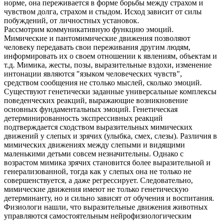
норме, она переживается в форме борьбы между страхом и
чувством долга, страхом и стыдом. Исход зависит от силы
побуждений, от личностных установок.
Рассмотрим коммуникативную функцию эмоций.
Мимические и пантомимические движения позволяют
человеку передавать свои переживания другим людям,
информировать их о своем отношении к явлениям, объектам и
т.д. Мимика, жесты, позы, выразительные вздохи, изменение
интонации являются "языком человеческих чувств",
средством сообщения не столько мыслей, сколько эмоций.
Существуют генетически заданные универсальные комплексы
поведенческих реакций, выражающие возникновение
основных фундаментальных эмоций. Генетическая
детерминированность экспрессивных реакций
подтверждается сходством выразительных мимических
движений у слепых и зрячих (улыбка, смех, слезы). Различия в
мимических движениях между слепыми и видящими
маленькими детьми совсем незначительны. Однако с
возрастом мимика зрячих становится более выразительной и
генерализованной, тогда как у слепых она не только не
совершенствуется, а даже регрессирует. Следовательно,
мимические движения имеют не только генетическую
детерминанту, но и сильно зависят от обучения и воспитания.
Физиологи нашли, что выразительные движения животных
управляются самостоятельным нейрофизиологическим