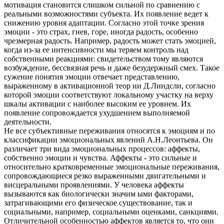
мотивация становится слишком сильной по сравнению с
реальными возможностями субъекта. Их появление ведет к
снижению уровня адаптации. Согласно этой точке зрения
эмоции - это страх, гнев, горе, иногда радость, особенно
чрезмерная радость. Например, радость может стать эмоцией,
когда из-за ее интенсивности мы теряем контроль над
собственными реакциями: свидетельством тому являются
возбуждение, бессвязная речь и даже безудержный смех. Такое
сужение понятия эмоции отвечает представлению,
выраженному в активационной теор ии Д.Линдсли, согласно
которой эмоции соответствуют локальному участку на верху
шкалы активации с наиболее высоким ее уровнем. Их
появление сопровождается ухудшением выполняемой
деятельности.
Не все субъективные переживания относятся к эмоциям и по
классификации эмоциональных явлений А.Н.Леонтьева. Он
различает три вида эмоциональных процессов: аффекты,
собственно эмоции и чувства. Аффекты - это сильные и
относительно кратковременные эмоциональные переживания,
сопровождающиеся резко выраженными двигательными и
висцеральными проявлениями. У человека аффекты
вызываются как биологически значим ыми факторами,
затрагивающими его физическое существование, так и
социальными, например, социальными оценками, санкциями.
Отличительной особенностью аффектов является то, что они