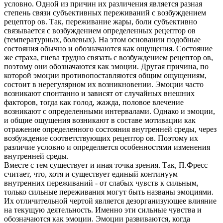
условно. Одной из причин их различения является разная
степень связи субъективных переживаний с возбуждением
рецептор ов. Так, переживание жары, боли субъективно
связывается с возбуждением определенных рецептор ов
(температурных, болевых). На этом основании подобные
состояния обычно и обозначаются как ощущения. Состояние
же страха, гнева трудно связать с возбуждением рецептор ов,
поэтому они обозначаются как эмоции. Другая причина, по
которой эмоции противопоставляются общим ощущениям,
состоит в нерегулярном их возникновении. Эмоции часто
возникают спонтанно и зависят от случайных внешних
факторов, тогда как голод, жажда, половое влечение
возникают с определенными интервалами. Однако и эмоции,
и общие ощущения возникают в составе мотивации как
отражение определенного состояния внутренней среды, через
возбуждение соответствующих рецептор ов. Поэтому их
различие условно и определяется особенностями изменения
внутренней среды.
Вместе с тем существует и иная точка зрения. Так, П.Фресс
считает, что, хотя и существует единый континуум
внутренних переживаний - от слабых чувств к сильным,
только сильные переживания могут быть названы эмоциями.
Их отличительной чертой является дезорганизующее влияние
на текущую деятельность. Именно эти сильные чувства и
обозначаются как эмоции. Эмоции развиваются, когда