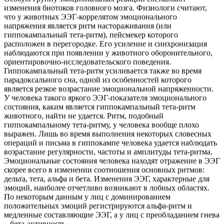
изменения биотоков головного мозга. Физиологи считают,
что у животных ЭЭГ-коррелятом эмоционального
напряжения является ритм настораживания (или
гиппокампальный тета-ритм), пейсмекер которого
расположен в перегородке. Его усиление и синхронизация
наблюдаются при появлении у животного оборонительного,
ориентировочно-исследовательского поведения.
Гиппокампальный тета-ритм усиливается также во время
парадоксального сна, одной из особенностей которого
является резкое возрастание эмоциональной напряженности.
У человека такого яркого ЭЭГ-показателя эмоционального
состояния, каким является гиппокампальный тета-ритм
животного, найти не удается. Ритм, подобный
гиппокампальному тета-ритму, у человека вообще плохо
выражен. Лишь во время выполнения некоторых словесных
операций и письма в гиппокампе человека удается наблюдать
возрастание регулярности, частоты и амплитуды тета-ритма.
Эмоциональные состояния человека находят отражение в ЭЭГ
скорее всего в изменении соотношения основных ритмов:
дельта, тета, альфа и бета. Изменения ЭЭГ, характерные для
эмоций, наиболее отчетливо возникают в лобных областях.
По некоторым данным у лиц с доминированием
положительных эмоций регистрируются альфа-ритм и
медленные составляющие ЭЭГ, а у лиц с преобладанием гнева
– бета-активность.