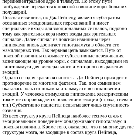
передневентральное ядро в таламусе. По этому пути
возбуждение передается к поясной извилине коры больших
полушарий.
Поясная извилина, по Дж.Пейпецу, является субстратом
осознанных эмоциональных переживаний и имеет
специальные входы для эмоциональных сигналов, подобно
тому как зрительная кора имеет входы для зрительных
сигналов. Далее сигнал из поясной извилины через
гиппокамп вновь достигает гипоталамуса в области его
мамиллярных тел. Так нервная цепь замыкается. Путь от
поясной извилины связывает субъективные переживания,
возникающие на уровне коры, с сигналами, выходящими из
гипоталамуса для висцерального и моторного выражения
эмоций.
Однако сегодня красивая гипотез а Дж.Пейпеца приходит в
противоречие со многими фактами. Так, под сомнением
оказалась роль гиппокампа и таламуса в возникновении
эмоций. У человека стимуляция гиппокампа электрическим
током не сопровождается появлением эмоций (страха, гнева и
т.п.) Субъективно пациенты испытывают лишь спутанность
сознания.
Из всех структур круга Пейпеца наиболее тесную связь с
эмоциональным поведением обнаруживают гипоталамус и
поясная извилина. Кроме того, оказалось, что и многие другие
структуры мозга, не входящие в состав круга Пейпеца,