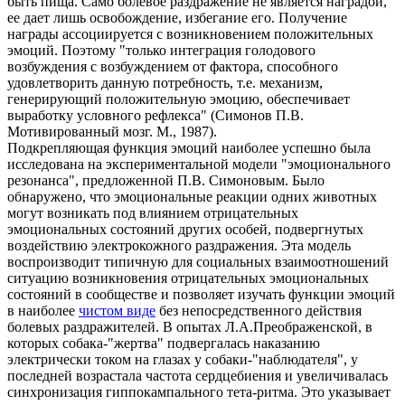
быть пища. Само болевое раздражение не является наградой,
ее дает лишь освобождение, избегание его. Получение
награды ассоциируется с возникновением положительных
эмоций. Поэтому "только интеграция голодового
возбуждения с возбуждением от фактора, способного
удовлетворить данную потребность, т.е. механизм,
генерирующий положительную эмоцию, обеспечивает
выработку условного рефлекса" (Симонов П.В.
Мотивированный мозг. М., 1987).
Подкрепляющая функция эмоций наиболее успешно была
исследована на экспериментальной модели "эмоционального
резонанса", предложенной П.В. Симоновым. Было
обнаружено, что эмоциональные реакции одних животных
могут возникать под влиянием отрицательных
эмоциональных состояний других особей, подвергнутых
воздействию электрокожного раздражения. Эта модель
воспроизводит типичную для социальных взаимоотношений
ситуацию возникновения отрицательных эмоциональных
состояний в сообществе и позволяет изучать функции эмоций
в наиболее
чистом виде
без непосредственного действия
болевых раздражителей. В опытах Л.А.Преображенской, в
которых собака-"жертва" подвергалась наказанию
электрически током на глазах у собаки-"наблюдателя", у
последней возрастала частота сердцебиения и увеличивалась
синхронизация гиппокампального тета-ритма. Это указывает