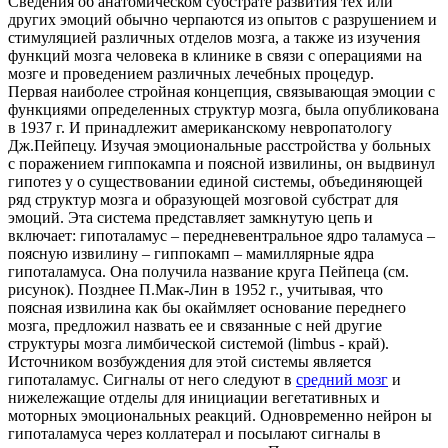
Сведения об анатомическом субстрате развития тех или
других эмоций обычно черпаются из опытов с разрушением и
стимуляцией различных отделов мозга, а также из изучения
функций мозга человека в клинике в связи с операциями на
мозге и проведением различных лечебных процедур.
Первая наиболее стройная концепция, связывающая эмоции с
функциями определенных структур мозга, была опубликована
в 1937 г. И принадлежит американскому невропатологу
Дж.Пейпецу. Изучая эмоциональные расстройства у больных
с поражением гиппокампа и поясной извилины, он выдвинул
гипотез у о существовании единой системы, объединяющей
ряд структур мозга и образующей мозговой субстрат для
эмоций. Эта система представляет замкнутую цепь и
включает: гипоталамус – передневентральное ядро таламуса –
поясную извилину – гиппокамп – мамиллярные ядра
гипоталамуса. Она получила название круга Пейпеца (см.
рисунок). Позднее П.Мак-Лин в 1952 г., учитывая, что
поясная извилина как бы окаймляет основание переднего
мозга, предложил назвать ее и связанные с ней другие
структуры мозга лимбической системой (limbus - край).
Источником возбуждения для этой системы является
гипоталамус. Сигналы от него следуют в
средний мозг
и
нижележащие отделы для инициации вегетативных и
моторных эмоциональных реакций. Одновременно нейрон ы
гипоталамуса через коллатерал и посылают сигналы в