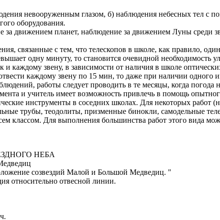
людения невооруженным глазом, б) наблюдения небесных тел с п
гого оборудования.
е за движением планет, наблюдение за движением Луны среди зв
, связанные с тем, что телескопов в школе, как правило, один-
ышает одну минуту, то становится очевидной необходимость у
ек и каждому звену, в зависимости от наличия в школе оптическ
твести каждому звену по 15 мин, то даже при наличии одного ин
блюдений, работы следует проводить в те месяцы, когда погода
румента и учитель имеет возможность привлечь в помощь опытног
ические инструменты в соседних школах. Для некоторых работ 
льные трубы, теодолиты, призменные бинокли, самодельные тел
всем классом. Для выполнения большинства работ этого вида м
ЗДНОГО НЕБА
 Медведиц
 положение созвездий Малой и Большой Медведиц. "
здия относительно отвесной линии.
ч.