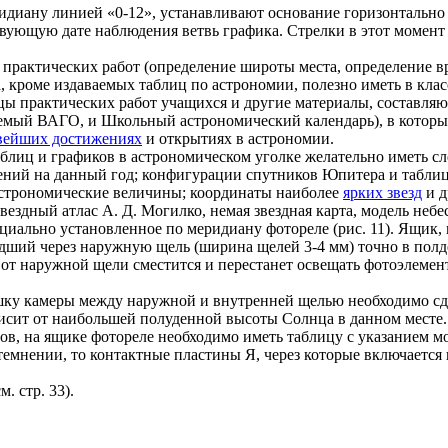
диану линией «0-12», устанавливают основание горизонтально п
твующую дате наблюдения ветвь графика. Стрелки в этот момент
а практических работ (определение широты места, определение 
ла, кроме издаваемых таблиц по астрономии, полезно иметь в к
цы практических работ учащихся и другие материалы, составля
емый ВАГО, и Школьный астрономический календарь), в которых
вейших достижениях
и открытиях в астрономии.
таблиц и графиков в астрономическом уголке желательно иметь с
нений на данный год; конфигурации спутников Юпитера и таблиц
астрономические величины; координаты наиболее
ярких звезд
и д
ездный атлас А. Д. Могилко, немая звездная карта, модель небе
иально установленное по меридиану фотореле (рис. 11). Ящик, 
дший через наружную щель (ширина щелей 3-4 мм) точно в полд
 от наружной щели сместится и перестанет освещать фотоэлемен
шку камеры между наружной и внутренней щелью необходимо сде
исит от наибольшей полуденной высоты Солнца в данном месте.
ов, на ящике фотореле необходимо иметь таблицу с указанием м
темнении, то контактные пластины Я, через которые включается 
. стр. 33).