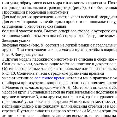
нии угла, образуемого осью мира с плоскостью горизонта. Поэ
например, из школьного транспортира (рис. 7). Это обеспечив
Простейший пассажный инструмент
Для наблюдения прохождения светил через небесный меридиан 
Для его монтирования необходимо провести на площадке полуд
опущенный с него отвес охватывал
больший участок неба. Высота северного столба, с которого опу
установка удобна тем, что она обеспечивает наблюдение куль
Звездная указка
Звездная указка (рис. 9) состоит из легкой рамки с параллел
другие. При изготовлении такой указки нужно, чтобы в шарни
Рис. 9. Звездная указка
1 Другая модель пассажного инструмента описана в сборнике
Солнечные часы, указывающие местное, поясное и декретное 
Обычные солнечные часы (экваториальные или горизонтальные)
Рис. 10. Солнечные часы с графиком уравнения времени
зывают истинное
солнечное время
, которым мы в практике поч
прибором при изучении вопросов, связанных с понятием времен
1 Модель этих часов предложена А. Д. Могилко и описана в 
Часовой круг 1 устанавливается на горизонтальной подставке в 
круглое отверстие 3, а на другом, на планке 4, график уравне
правильной установке часов стрелка М показывает местное, стр
перпендикулярно к циферблату. Для нанесения стрелки Я надо з
стрелка Я устанавливается направо от стрелки М, если отрицат
линии экватора на графике уравнения времени, нанесенном на 