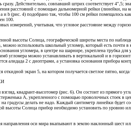
 сразу. Действительно, совпавший штрих соответствует 4",5; знач
ления расстояний с помощью дальномерной рейки (линейки, на 
 b (рис. 4) подобрано так, чтобы 100 см рейки помещалось как 
ен 100.
ых измерений, учитывая, что угловое расстояние между горизонт
денной высоты Солнца, географической широты места по наблю
 можно использовать школьный угломер, который есть почти в 
снования угломера, в центре на шарнире, укреплена трубка для 
имб угломера можно устанавливать в вертикальной и в горизонт
ется алидада 2 с диоптрами, а установка основания прибора кон
 откидной экран 5, на котором получается светлое пятно, когда
КИ
взгляд, квадрант-высотомер (рис. 6). Он состоит из прямого угл
стерженька А, укрепленного с помощью проволочных стоек в цен
 на градусы делать не надо. Каждый сантиметр линейки будет со
нной высоты Солнца прибор необходимо установить по уровню и
 направления оси мира вкапывают в землю наклонный шест или 