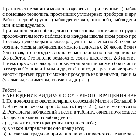
Практические занятия можно разделить на три группы: а) наб
с помощью теодолита, простейших угломерных приборов и дру
Работы первой группы (наблюдение звездного неба, наблюдени
или индивидуально.
При выполнении наблюдений с телескопом возникают затруднения
продолжительность наблюдения каждым школьником редко прев
Поэтому целесообразно класс разделить на звенья по 3-5 челов
осенние месяцы наблюдения можно назначать с 20 часов. Если о
Учитывая, что погода часто нарушает планы по проведению на
2-3 работы. Это вполне возможно, если в школе есть 2-3 инст
В некоторых случаях для проведения занятий можно брать опт
размеров Солнца и Луны и других) пригодны различные зрите
Работы третьей группы можно проводить как звеньями, так и 
(угломеры, эклиметры, гномон и др.). (...)
Работа 1.
НАБЛЮДЕНИЕ ВИДИМОГО СУТОЧНОГО ВРАЩЕНИЯ ЗВЕ
I. По положению околополярных созвездий Малой и Большой
1. В течение вечера пронаблюдать (через 2 ч), как изменяется
2. Результаты наблюдений внести в таблицу, ориентируя созве
3. Сделать вывод из наблюдения:
а) где лежит центр вращения звездного неба;
б) в каком направлении оно вращается;
в) на сколько градусов примерно поворачивается созвездие за 2 