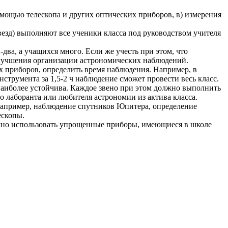
омощью телескопа и других оптических приборов, в) измерения
езд) выполняют все ученики класса под руководством учителя
два, а учащихся много. Если же учесть при этом, что
лучшения организации астрономических наблюдений.
их приборов, определить время наблюдения. Например, в
струмента за 1,5-2 ч наблюдение сможет провести весь класс.
 наиболее устойчива. Каждое звено при этом должно выполнить
о лаборанта или любителя астрономии из актива класса.
(например, наблюдение спутников Юпитера, определение
ескопы.
ожно использовать упрощенные приборы, имеющиеся в школе