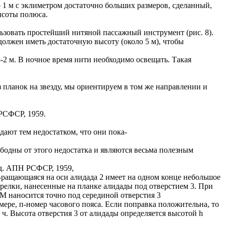
о 1 м с эклиметром достаточно больших размеров, сделанный,
ысоты полюса.
ьзовать простейший нитяной пассажный инструмент (рис. 8).
олжен иметь достаточную высоту (около 5 м), чтобы
5-2 м. В ночное время нити необходимо освещать. Такая
 планок на звезду, мы ориентируем в том же направлении и
РСФСР, 1959.
ают тем недостатком, что они пока-
ободны от этого недостатка и являются весьма полезным
зд. АПН РСФСР, 1959,
. Вращающаяся на оси алидада 2 имеет на одном конце небольшое
стрелки, нанесенные на планке алидады под отверстием 3. При
 М наносится точно под серединой отверстия 3
мере, п-номер часового пояса. Если поправка положительна, то
 ч. Высота отверстия 3 от алидады определяется высотой h