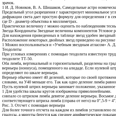
зрачок.
1 И. Д. Новиков, В. А. Шишаков, Самодельные астро номическ
Предельный угол разрешения г характеризует минимальное угл
дифракции света дает простую формулу для определения г в се
где D - диаметр объектива в миллиметрах.
Практически величину г можно оценить по наблюдениям тесны
Звезда Координаты Звездные величины компонентов Угловое 
Для нахождения приведенных в таблице звезд удобен звездный
Расположение некоторых двойных звезд приведено на рисунке 
1 Можно воспользоваться и «Учебным звездным атласом» А. Д.
Теодолиты
При угловых измерениях с помощью теодолита известную трудн
теодолите ТТ-50.
Оба лимба, вертикальный и горизонтальный, разделены на граду
верньера (нониуса), помещенного на алидаде. Если нулевой шт
определяют по шкале верньера.
Верньер обычно имеет 40 делений, которые по своей протяженно
словами, на У40 меньше его. Так как одно деление лимба равно
Пусть нулевой штрих верньера занимает положение, указанное 
1 Для удобства шкалы кругов изображены прямолинейными.
совпало со штрихом лимба девятое деление верньера. Восьмое де
соответствующего штриха лимба (справа от него) на 0",5-9 = 4",
Рис. 3. Отсчет с помощью верньера
Для более точного отсчета на каждом из лимбов установлено п
градусы, а минуты берутся как среднее арифметическое показа