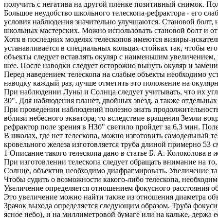
получить с негатива на другой пленке позитивный снимок. Пол
Большое неудобство школьного телескопа-рефрактора - его сла
условия наблюдения значительно улучшаются. Становой болт, 
школьных мастерских. Можно использовать становой болт и от 
Хотя в последних моделях телескопов имеются визиры-искатели
устанавливается в специальных кольцах-стойках так, чтобы его
объекты следует вставлять окуляр с наименьшим увеличением, 
шее. После наводки следует осторожно вынуть окуляр и замени
Перед наведением телескопа на слабые объекты необходимо уст
наводку каждый раз, лучше отметить это положение на окулярн
При наблюдении Луны и Солнца следует учитывать, что их угло
30". Для наблюдения планет, двойных звезд, а также отдельн
При проведении наблюдений полезно знать продолжительность 
вблизи небесного экватора, то вследствие вращения Земли вокр
рефрактор поле зрения в НЗб" светило пройдет за 6,3 мин. Поле 
В школах, где нет телескопа, можно изготовить самодельный т
кровельного железа изготовляется труба длиной примерно 53 см
1 Описание такого телескопа дано в статье Б. А. Колоколова в 
При изготовлении телескопа следует обращать внимание на то,
Солнце, объектив необходимо диафрагмировать. Увеличение так
Чтобы судить о возможности какого-либо телескопа, необходим
Увеличение определяется отношением фокусного расстояния объ
Это увеличение можно найти также из отношения диаметра объ
Зрачок выхода определяется следующим образом. Труба фокусиру
ясное небо), и на миллиметровой бумаге или на кальке, держа 