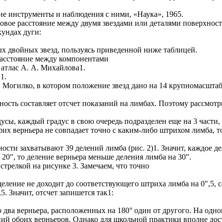
ие инструменты и наблюдения с ними, «Наука», 1965.
овое расстояние между двумя звездами или деталями поверхност
кундах дуги:
х двойных звезд, пользуясь приведенной ниже таблицей.
расстояние между компонентами
 атлас А. А. Михайлова1.
1.
 Могилко, в котором положение звезд дано на 14 крупномасштаб
ость составляет отсчет показаний на лимбах. Поэтому рассмотр
сы, каждый градус в свою очередь подразделен еще на 3 части, 
рих верньера не совпадает точно с каким-либо штрихом лимба, 
сти захватывают 39 делений лимба (рис. 2)1. Значит, каждое де
 20", то деление верньера меньше деления лимба на 30".
стрелкой на рисунке 3. Замечаем, что точно
ление не доходит до соответствующего штриха лимба на 0",5, сед
5. Значит, отсчет запишется так1:
о два верньера, расположенных на 180° один от другого. На одн
ний обоих верньеров. Однако для школьной практики вполне дос