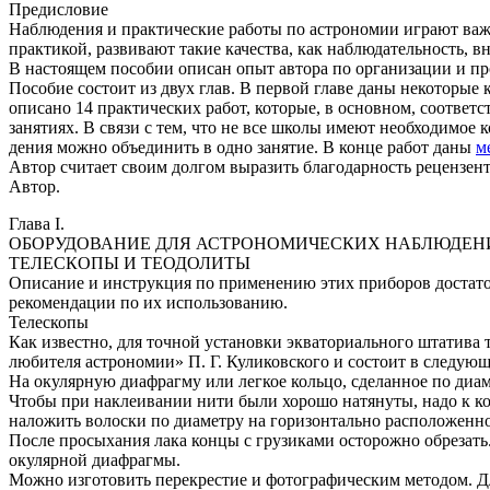
Предисловие
Наблюдения и практические работы по астрономии играют важ
практикой, развивают такие качества, как наблюдательность, 
В настоящем пособии описан опыт автора по организации и пр
Пособие состоит из двух глав. В первой главе даны некоторые 
описано 14 практических работ, которые, в основном, соотве
занятиях. В связи с тем, что не все школы имеют необходимое 
дения можно объединить в одно занятие. В конце работ даны
м
Автор считает своим долгом выразить благодарность рецензент
Автор.
Глава I.
ОБОРУДОВАНИЕ ДЛЯ АСТРОНОМИЧЕСКИХ НАБЛЮДЕНИ
ТЕЛЕСКОПЫ И ТЕОДОЛИТЫ
Описание и инструкция по применению этих приборов достат
рекомендации по их использованию.
Телескопы
Как известно, для точной установки экваториального штатива 
любителя астрономии» П. Г. Куликовского и состоит в следующ
На окулярную диафрагму или легкое кольцо, сделанное по диам
Чтобы при наклеивании нити были хорошо натянуты, надо к ко
наложить волоски по диаметру на горизонтально расположенно
После просыхания лака концы с грузиками осторожно обрезать. 
окулярной диафрагмы.
Можно изготовить перекрестие и фотографическим методом. Дл