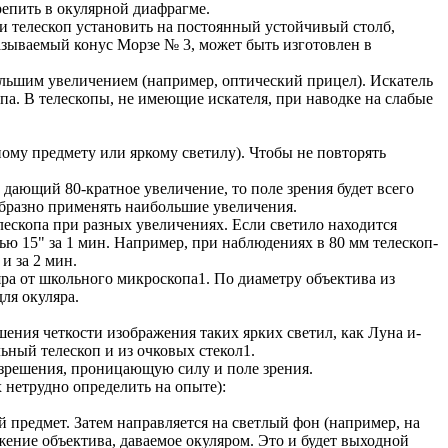
репить в окулярной диафрагме.
ли телескоп установить на постоянный устойчивый столб,
азываемый конус Морзе № 3, может быть изготовлен в
большим увеличением (например, оптический прицел). Искатель
опа. В телескопы, не имеющие искателя, при наводке на слабые
ному предмету или яркому светилу). Чтобы не повторять
 дающий 80-кратное увеличение, то поле зрения будет всего
образно применять наибольшие увеличения.
ескопа при разных увеличениях. Если светило находится
тью 15" за 1 мин. Например, при наблюдениях в 80 мм телескоп-
и за 2 мин.
яра от школьного микроскопа1. По диаметру объектива из
ля окуляра.
шения четкости изображения таких ярких светил, как Луна и-
ьный телескоп и из очковых стекол1.
разрешения, проницающую силу и поле зрения.
 нетрудно определить на опыте):
й предмет. Затем направляется на светлый фон (например, на
ажение объектива, даваемое окуляром. Это и будет выходной