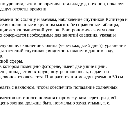
о уровням, затем поворачивают алидаду до тех пор, пока луч
 дадут отсчеты времени.
времени по Солнцу и звездам, наблюдение спутников Юпитера и
лассе выполненные в крупном масштабе справочные таблицы,
ющие астрономический уголок. В астрономическом уголке
 содержатся необходимые для занятий сведения, указаны
ледующие: склонение Солнца (через каждые 5 дней); уравнение
ы затмений спутников; видимость планет в данном году;
р.
сной сферы.
в котором помещено фотореле, имеет две узкие щели,
ень, попадает во вторую, внутреннюю щель, падает на
т, звонок отключается. При расстоянии между щелями в 50 см
лать с наклоном, чтобы обеспечить попадание солнечных
оментов истинного полудня с промежутком через три дня1.
цепь звонка, должны быть нормально замкнутыми, т. е.