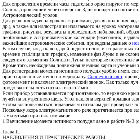
Для определения времени часы тщательно ориентируют по мери
Солнца, прошедший через отверстие 3, не попадет на соответс
Астрономический уголок
Для решения задач на уроках астрономии, для выполнения ряд
др.), а также для иллюстрации излагаемого на уроках материа
графики, рисунки, результаты проведенных наблюдений, образ
необходимы и Астрономические календари (ежегодник, издава
важнейшие астрономические события, приведены данные о
но
В том случае, когда календарей недостаточно, из справочных 
времени (таблица или график), изменение фаз Луны и ее скло
сведения о затмениях Солнца и Луны; некоторые постоянные 
Кроме того, необходимы подвижная звездная карта и учебный зв
Для регистрации момента истинного полудня удобно иметь спец
ориентированные точно по меридиану.
Солнечный свет
, проше
фотоэлемент и включает электрический звонок. Как только луч
продолжительность сигнала около 2 мин.
Если прибор устанавливается горизонтально, то верхнюю кры
лучей на внутреннюю щель. Угол наклона верхней крышки зав
Чтобы воспользоваться подаваемым сигналом для проверки час
Поскольку якорь электромагнитного реле притягивается при за
замкнутыми при отжатом якоре.
1 Вычисление момента истинного полудня дано в работе № 3 (см
Глава II.
НАБЛЮДЕНИЯ И ПРАКТИЧЕСКИЕ РАБОТЫ