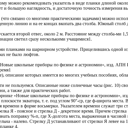
тому можно рекомендовать указатель в виде планки длиной окол
ает и большую наглядность, и достаточную точность измерения в
(что связано со многими практическими задачами) можно испол
енную линию и на ее концах вкопать два столба. Южный столб д
скается второй отвес, около 2 м. Расстояние между столба-ми 1,
минации светил сразу несколькими учащимися1.
ьными планками на шарнирном устройстве. Прицелившись одной из
рах не было люфтов.
 «Новые школьные приборы по физике и астрономии», изд. АПН 
время1
, описание которых имеется во многих учебных пособиях, облад
ти не пользуемся. Описанные ниже солнечные часы (рис. 10) св
и, а также для практических работ.
сборнике «Новые школьные приборы по физике и астрономии», и
плоскости экватора, т. е. под углом 90°-ср, где ф-широта места
ния времени в форме восьмерки. Указателем времени служат три 
елка Я - поясное и стрелка Д - декретное время. Причем стрелка
нать поправку %-п, где X-долгота места, выраженная в часовой 
ельна - налево. Стрелку Д устанавливают от стрелки Я левее на 1
планке 4.