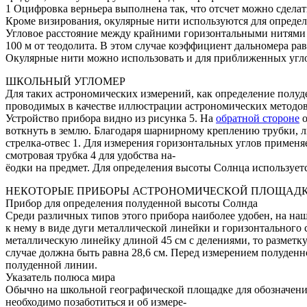
1 Оцифровка верньера выполнена так, что отсчет можно сделать
Кроме визирования, окулярные нити используются для опреде
Угловое расстояние между крайними горизонтальными нитями а и
100 м от теодолита. В этом случае коэффициент дальномера рав
Окулярные нити можно использовать и для приближенных углов
ШКОЛЬНЫЙ УГЛОМЕР
Для таких астрономических измерений, как определение полу
проводимых в качестве иллюстрации астрономических методов,
Устройство прибора видно из рисунка 5. На
обратной стороне
о
воткнуть в землю. Благодаря шарнирному креплению трубки, л
стрелка-отвес 1. Для измерения горизонтальных углов применя
смотровая трубка 4 для удобства на-
ёодки на предмет. Для определения высоты Солнца используется
НЕКОТОРЫЕ ПРИБОРЫ АСТРОНОМИЧЕСКОЙ ПЛОЩАД
Прибор для определения полуденной высоты Солнда
Среди различных типов этого прибора наиболее удобен, на наш 
к нему в виде дуги металлической линейки и горизонтального 
металлическую линейку длиной 45 см с делениями, то разметку
случае должна быть равна 28,6 см. Перед измерением полуде
полуденной линии.
Указатель полюса мира
Обычно на школьной географической площадке для обозначения
необходимо позаботиться и об измере-