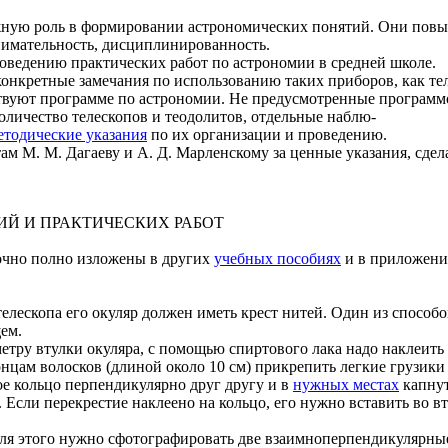
ную роль в формировании астрономических понятий. Они повыш
внимательность, дисциплинированность.
оведению практических работ по астрономии в средней школе.
конкретные замечания по использованию таких приборов, как тел
тствуют программе по астрономии. Не предусмотренные програм
количество телескопов и теодолитов, отдельные наблю-
етодические указания
по их организации и проведению.
ам М. М. Дагаеву и А. Д. Марленскому за ценные указания, сдел
Й И ПРАКТИЧЕСКИХ РАБОТ
очно полно изложены в других
учебных пособиях
и в приложения
телескопа его окуляр должен иметь крест нитей. Один из способ
ем.
етру втулки окуляра, с помощью спиртового лака надо наклеить
нцам волосков (длиной около 10 см) прикрепить легкие грузики
е кольцо перпендикулярно друг другу и в
нужных местах
капнут
Если перекрестие наклеено на кольцо, его нужно вставить во вт
я этого нужно сфотографировать две взаимноперпендикулярные 