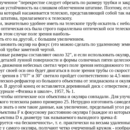
ученное "перекрестие следует обрезать по размеру трубки и зак
бая устойчивость на слишком облегченном штативе. Поэтому, ес
на который насаживается телескоп, представляющий собой так н
штатива, прилагаемого к телескопу.
, значительно удобнее иметь на телескопе трубу-искатель с не
 оптическая ось была строго параллельна оптической оси телеск
в этом случае поле зрения наиболь-
ть его на другой, с большим увеличением.
ановить окуляр на фокус (это можно сделать по удаленному зем
ой трубке заметной чертой.
вые размеры составляют около 32", и если использовать окуляр,
ых деталей лунной поверхности и формы солнечных пятен целесо
движения небесных светил через поле зрения неподвижного тел
уг своей оси оно будет двигаться в поле зрения трубы со скорос
зрения в 1°07" и 30" светило пройдет соответственно за 4,5 мин 
елескоп-рефрактор из большого объектива от эпидиаскопа и окул
. В другой конец ее вставляется деревянный диск с отверстием д
журнале «Физика в школе», 1957, № 1.
 чтобы оптические оси объектива и окуляра совпадали. Для улуч
ого телескопа равно примерно 25. Нетрудно изготовить самодел
о знать о нем такие данные, как увеличение, предельный угол 
ектива F к фокусному расстоянию окуляра f (каждое из которых
ектива D к диаметру так называемого выходного зрачка d:
ется «на бесконечность», т. е. практически на весьма удаленны
ее у самого окуляра, получают четко очерченный кружок - изобр