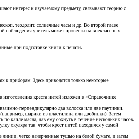
ают интерес к изучаемому предмету, связывают теорию с
ескоп, теодолит, солнечные часы и др. Во второй главе
мой наблюдения учитель может провести на внеклассных
анные при подготовке книги к печати.
х к приборам. Здесь приводятся только некоторые
ов изготовления креста нитей изложен в «Справочнике
 взаимно-перпендикулярно два волоска или две паутинки.
 (например, шарики из пластилина или дробинки). Затем
ь по капле масла, дав ему сохнуть в течение нескольких часов.
улку окуляра так, чтобы крест нитей находился у самой
линии, четко начерченные тушью на белой бумаге, и затем