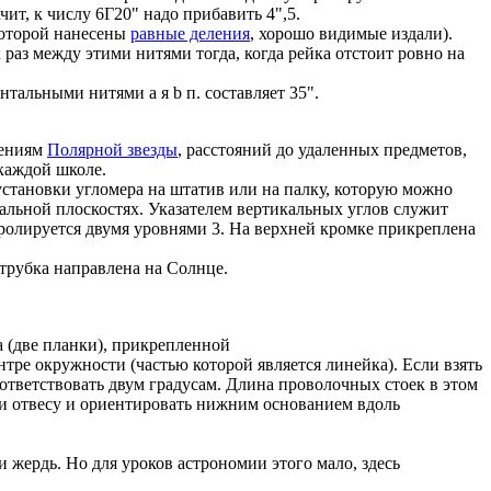
ит, к числу 6Г20" надо прибавить 4",5.
которой нанесены
равные деления
, хорошо видимые издали).
раз между этими нитями тогда, когда рейка отстоит ровно на
альными нитями а я b п. составляет 35".
дениям
Полярной звезды
, расстояний до удаленных предметов,
каждой школе.
установки угломера на штатив или на палку, которую можно
альной плоскостях. Указателем вертикальных углов служит
тролируется двумя уровнями 3. На верхней кромке прикреплена
 трубка направлена на Солнце.
а (две планки), прикрепленной
тре окружности (частью которой является линейка). Если взять
ответствовать двум градусам. Длина проволочных стоек в этом
ли отвесу и ориентировать нижним основанием вдоль
жердь. Но для уроков астрономии этого мало, здесь