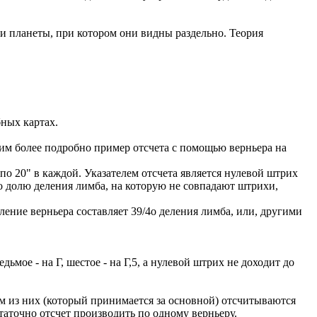
и планеты, при котором они видны раздельно. Теория
ных картах.
им более подробно пример отсчета с помощью верньера на
по 20" в каждой. Указателем отсчета является нулевой штрих
то долю деления лимба, на которую не совпадают штрихи,
ление верньера составляет 39/4о деления лимба, или, другими
ьмое - на Г, шестое - на Г,5, а нулевой штрих не доходит до
ом из них (который принимается за основной) отсчитываются
таточно отсчет производить по одному верньеру.