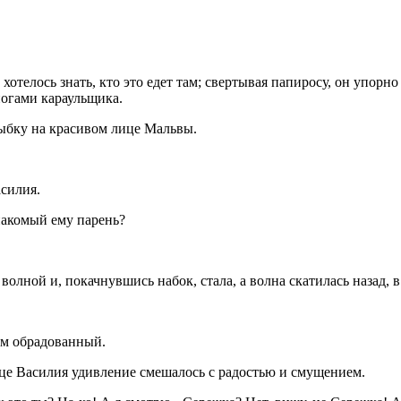
хотелось знать, кто это едет там; свертывая папиросу, он упорн
ногами караульщика.
лыбку на красивом лице Мальвы.
асилия.
знакомый ему парень?
волной и, покачнувшись набок, стала, а волна скатилась назад, в
ем обрадованный.
ице Василия удивление смешалось с радостью и смущением.