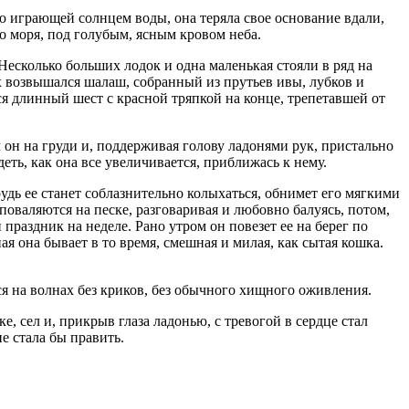
 играющей солнцем воды, она теряла свое основание вдали,
го моря, под голубым, ясным кровом неба.
 Несколько больших лодок и одна маленькая стояли в ряд на
них возвышался шалаш, собранный из прутьев ивы, лубков и
ся длинный шест с красной тряпкой на конце, трепетавшей от
он на груди и, поддерживая голову ладонями рук, пристально
еть, как она все увеличивается, приближась к нему.
рудь ее станет соблазнительно колыхаться, обнимет его мягкими
 поваляются на песке, разговаривая и любовно балуясь, потом,
 праздник на неделе. Рано утром он повезет ее на берег по
ая она бывает в то время, смешная и милая, как сытая кошка.
я на волнах без криков, без обычного хищного оживления.
, сел и, прикрыв глаза ладонью, с тревогой в сердце стал
е стала бы править.