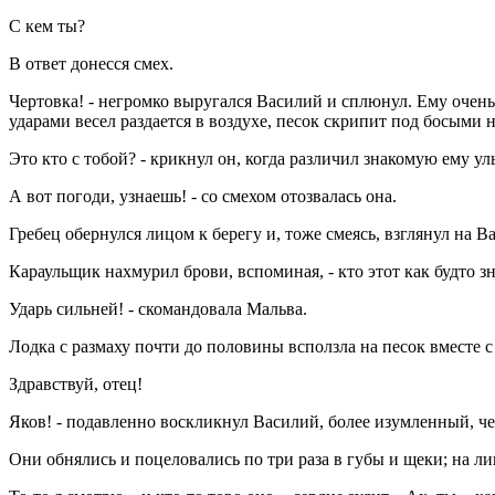
С кем ты?
В ответ донесся смех.
Чертовка! - негромко выругался Василий и сплюнул. Ему очень 
ударами весел раздается в воздухе, песок скрипит под босыми 
Это кто с тобой? - крикнул он, когда различил знакомую ему у
А вот погоди, узнаешь! - со смехом отозвалась она.
Гребец обернулся лицом к берегу и, тоже смеясь, взглянул на В
Караульщик нахмурил брови, вспоминая, - кто этот как будто 
Ударь сильней! - скомандовала Мальва.
Лодка с размаху почти до половины всползла на песок вместе с 
Здравствуй, отец!
Яков! - подавленно воскликнул Василий, более изумленный, ч
Они обнялись и поцеловались по три раза в губы и щеки; на л