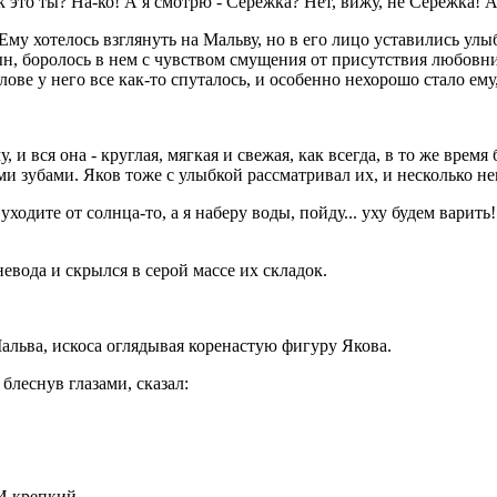
 как это ты? На-ко! А я смотрю - Сережка? Нет, вижу, не Сережка! А
Ему хотелось взглянуть на Мальву, но в его лицо уставились улы
сын, боролось в нем с чувством смущения от присутствия любовни
олове у него все как-то спуталось, и особенно нехорошо стало ем
, и вся она - круглая, мягкая и свежая, как всегда, в то же врем
ими зубами. Яков тоже с улыбкой рассматривал их, и несколько 
ходите от солнца-то, а я наберу воды, пойду... уху будем варить!
евода и скрылся в серой массе их складок.
Мальва, искоса оглядывая коренастую фигуру Якова.
блеснув глазами, сказал:
И крепкий...