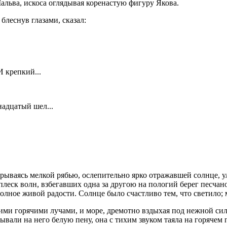
Мальва, искоса оглядывая коренастую фигуру Якова.
блеснув глазами, сказал:
И крепкий...
мнадцатый шел...
крываясь мелкой рябью, ослепительно ярко отражавшей солнце, 
леск волн, взбегавших одна за другою на пологий берег песчано
лное живой радости. Солнце было счастливо тем, что светило; м
воими горячими лучами, и море, дремотно вздыхая под нежной с
вали на него белую пену, она с тихим звуком таяла на горячем п