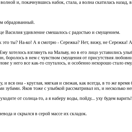
волной и, покачнувшись набок, стала, а волна скатилась назад, в
ем обрадованный.
ице Василия удивление смешалось с радостью и смущением.
 как это ты? На-ко! А я смотрю - Сережка? Нет, вижу, не Сережка! А
Ему хотелось взглянуть на Мальву, но в его лицо уставились улы
сын, боролось в нем с чувством смущения от присутствия любовни
олове у него все как-то спуталось, и особенно нехорошо стало ем
, и вся она - круглая, мягкая и свежая, как всегда, в то же врем
ими зубами. Яков тоже с улыбкой рассматривал их, и несколько 
ходите от солнца-то, а я наберу воды, пойду... уху будем варить!
евода и скрылся в серой массе их складок.