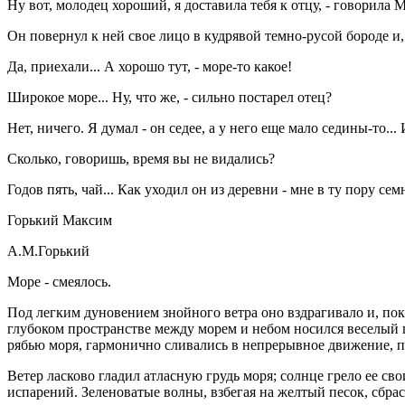
Ну вот, молодец хороший, я доставила тебя к отцу, - говорила 
Он повернул к ней свое лицо в кудрявой темно-русой бороде и, 
Да, приехали... А хорошо тут, - море-то какое!
Широкое море... Ну, что же, - сильно постарел отец?
Нет, ничего. Я думал - он седее, а у него еще мало седины-то... 
Сколько, говоришь, время вы не видались?
Годов пять, чай... Как уходил он из деревни - мне в ту пору се
Горький Максим
А.М.Горький
Море - смеялось.
Под легким дуновением знойного ветра оно вздрагивало и, по
глубоком пространстве между морем и небом носился веселый п
рябью моря, гармонично сливались в непрерывное движение, по
Ветер ласково гладил атласную грудь моря; солнце грело ее с
испарений. Зеленоватые волны, взбегая на желтый песок, сбрасы