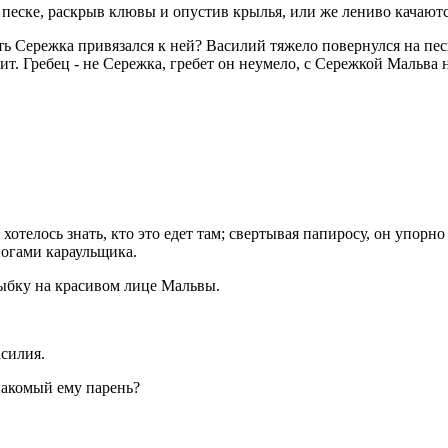
 песке, раскрыв клювы и опустив крылья, или же лениво качаютс
ь Сережка привязался к ней? Василий тяжело повернулся на песке
ит. Гребец - не Сережка, гребет он неумело, с Сережкой Мальва н
хотелось знать, кто это едет там; свертывая папиросу, он упорн
ногами караульщика.
лыбку на красивом лице Мальвы.
асилия.
знакомый ему парень?