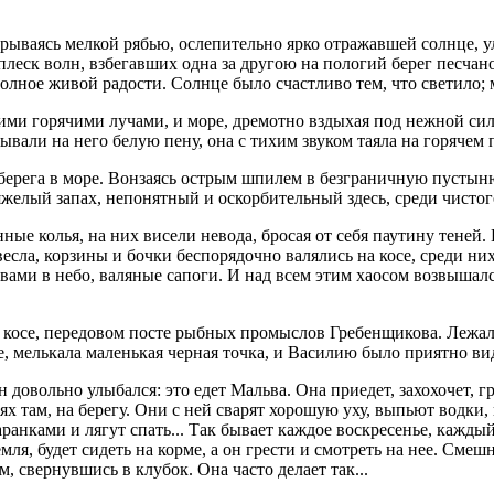
крываясь мелкой рябью, ослепительно ярко отражавшей солнце, 
леск волн, взбегавших одна за другою на пологий берег песчано
лное живой радости. Солнце было счастливо тем, что светило; м
воими горячими лучами, и море, дремотно вздыхая под нежной с
вали на него белую пену, она с тихим звуком таяла на горячем п
берега в море. Вонзаясь острым шпилем в безграничную пустыню
тяжелый запах, непонятный и оскорбительный здесь, среди чисто
ые колья, на них висели невода, бросая от себя паутину теней.
, весла, корзины и бочки беспорядочно валялись на косе, среди 
швами в небо, валяные сапоги. И над всем этим хаосом возвышал
 косе, передовом посте рыбных промыслов Гребенщикова. Лежал 
де, мелькала маленькая черная точка, и Василию было приятно вид
 довольно улыбался: это едет Мальва. Она приедет, захохочет, г
тях там, на берегу. Они с ней сварят хорошую уху, выпьют водки,
ранками и лягут спать... Так бывает каждое воскресенье, каждый
я, будет сидеть на корме, а он грести и смотреть на нее. Смешн
м, свернувшись в клубок. Она часто делает так...