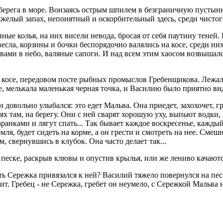
берега в море. Вонзаясь острым шпилем в безграничную пустыню
тяжелый запах, непонятный и оскорбительный здесь, среди чисто
ые колья, на них висели невода, бросая от себя паутину теней.
, весла, корзины и бочки беспорядочно валялись на косе, среди 
швами в небо, валяные сапоги. И над всем этим хаосом возвышал
 косе, передовом посте рыбных промыслов Гребенщикова. Лежал 
де, мелькала маленькая черная точка, и Василию было приятно вид
 довольно улыбался: это едет Мальва. Она приедет, захохочет, г
тях там, на берегу. Они с ней сварят хорошую уху, выпьют водки,
ранками и лягут спать... Так бывает каждое воскресенье, каждый
я, будет сидеть на корме, а он грести и смотреть на нее. Смешн
м, свернувшись в клубок. Она часто делает так...
 песке, раскрыв клювы и опустив крылья, или же лениво качаютс
ь Сережка привязался к ней? Василий тяжело повернулся на песке
ит. Гребец - не Сережка, гребет он неумело, с Сережкой Мальва н