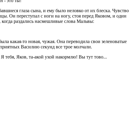
н - это ты!
бавшиеся глаза сына, и ему было неловко от их блеска. Чувство
цы. Он переступал с ноги на ногу, стоя перед Яковом, и один
у, когда раздались насмешливые слова Мальвы:
я была какая-то новая, чужая. Она переводила свои зеленоватые
неприятных Василию секунд все трое молчали.
 Я тебя, Яков, та-акой ухой накормлю! Вы тут тово...