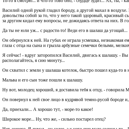
То-то я смотрю... и что-то тово оно, - сердце зудит... Ах, ты, -
Василий одной рукой гладил бороду, а другой махал в воздухе. 
довольства собой за то, что у него такой здоровый, красивый 
за другим кидал ему вопросы, не дожидаясь ответа на них. В г
Да ты не юли уж... с радости-то! Веди его в шалаш да угощай...
Он обернулся к ней. На губах ее играла усмешка, незнакомая ему
глаза с отца на сына и грызла арбузные семечки белыми, мелк
Я сейчас! - вдруг заторопился Василий, двигась к шалашу. - Вы у
располагайтесь, я сию минуту...
Он схватил с земли у шалаша котелок, быстро пошел куда-то в н
Мальва и его сын тоже пошли к шалашу.
Ну вот, молодец хороший, я доставила тебя к отцу, - говорила 
Он повернул к ней свое лицо в кудрявой темно-русой бороде и, 
Да, приехали... А хорошо тут, - море-то какое!
Широкое море... Ну, что же, - сильно постарел отец?
Нет, ничего. Я думал - он седее, а у него еще мало седины-то... 