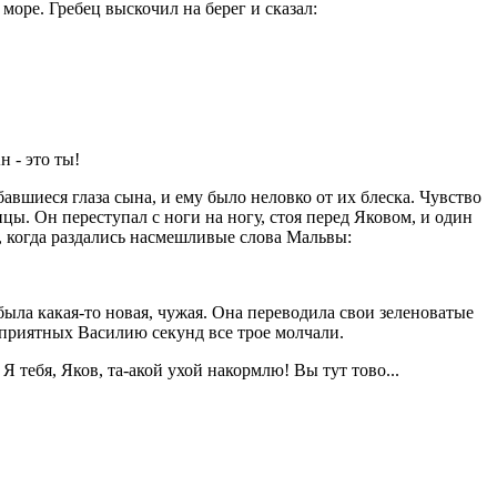
 море. Гребец выскочил на берег и сказал:
н - это ты!
бавшиеся глаза сына, и ему было неловко от их блеска. Чувство
цы. Он переступал с ноги на ногу, стоя перед Яковом, и один
у, когда раздались насмешливые слова Мальвы:
я была какая-то новая, чужая. Она переводила свои зеленоватые
неприятных Василию секунд все трое молчали.
 Я тебя, Яков, та-акой ухой накормлю! Вы тут тово...