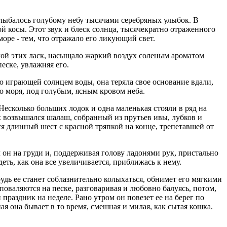
улыбалось голубому небу тысячами серебряных улыбок. В
й косы. Этот звук и блеск солнца, тысячекратно отраженного
оре - тем, что отражало его ликующий свет.
илой этих ласк, насыщало жаркий воздух соленым ароматом
еске, увлажняя его.
 играющей солнцем воды, она теряла свое основание вдали,
го моря, под голубым, ясным кровом неба.
 Несколько больших лодок и одна маленькая стояли в ряд на
них возвышался шалаш, собранный из прутьев ивы, лубков и
ся длинный шест с красной тряпкой на конце, трепетавшей от
он на груди и, поддерживая голову ладонями рук, пристально
еть, как она все увеличивается, приближась к нему.
рудь ее станет соблазнительно колыхаться, обнимет его мягкими
 поваляются на песке, разговаривая и любовно балуясь, потом,
 праздник на неделе. Рано утром он повезет ее на берег по
ая она бывает в то время, смешная и милая, как сытая кошка.