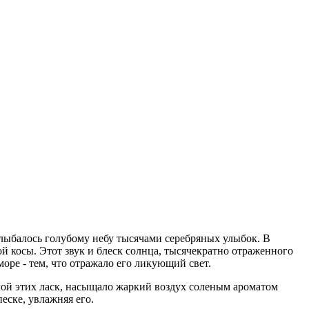
улыбалось голубому небу тысячами серебряных улыбок. В
й косы. Этот звук и блеск солнца, тысячекратно отраженного
оре - тем, что отражало его ликующий свет.
илой этих ласк, насыщало жаркий воздух соленым ароматом
еске, увлажняя его.