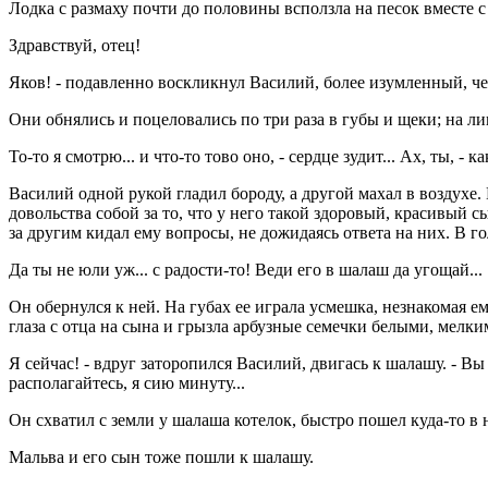
Лодка с размаху почти до половины всползла на песок вместе с 
Здравствуй, отец!
Яков! - подавленно воскликнул Василий, более изумленный, ч
Они обнялись и поцеловались по три раза в губы и щеки; на л
То-то я смотрю... и что-то тово оно, - сердце зудит... Ах, ты, -
Василий одной рукой гладил бороду, а другой махал в воздухе. 
довольства собой за то, что у него такой здоровый, красивый 
за другим кидал ему вопросы, не дожидаясь ответа на них. В г
Да ты не юли уж... с радости-то! Веди его в шалаш да угощай...
Он обернулся к ней. На губах ее играла усмешка, незнакомая ему
глаза с отца на сына и грызла арбузные семечки белыми, мелк
Я сейчас! - вдруг заторопился Василий, двигась к шалашу. - Вы у
располагайтесь, я сию минуту...
Он схватил с земли у шалаша котелок, быстро пошел куда-то в н
Мальва и его сын тоже пошли к шалашу.