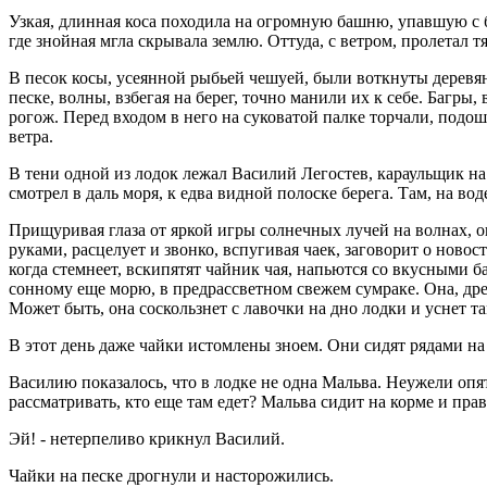
Узкая, длинная коса походила на огромную башню, упавшую с 
где знойная мгла скрывала землю. Оттуда, с ветром, пролетал 
В песок косы, усеянной рыбьей чешуей, были воткнуты деревянн
песке, волны, взбегая на берег, точно манили их к себе. Багры
рогож. Перед входом в него на суковатой палке торчали, подо
ветра.
В тени одной из лодок лежал Василий Легостев, караульщик на
смотрел в даль моря, к едва видной полоске берега. Там, на во
Прищуривая глаза от яркой игры солнечных лучей на волнах, он
руками, расцелует и звонко, вспугивая чаек, заговорит о новос
когда стемнеет, вскипятят чайник чая, напьются со вкусными ба
сонному еще морю, в предрассветном свежем сумраке. Она, дремл
Может быть, она соскользнет с лавочки на дно лодки и уснет та
В этот день даже чайки истомлены зноем. Они сидят рядами на
Василию показалось, что в лодке не одна Мальва. Неужели опят
рассматривать, кто еще там едет? Мальва сидит на корме и прав
Эй! - нетерпеливо крикнул Василий.
Чайки на песке дрогнули и насторожились.