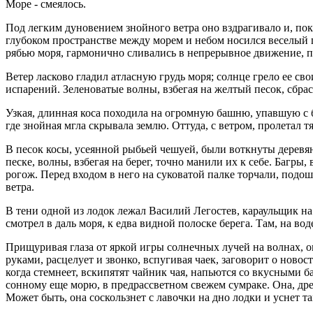
Море - смеялось.
Под легким дуновением знойного ветра оно вздрагивало и, по
глубоком пространстве между морем и небом носился веселый п
рябью моря, гармонично сливались в непрерывное движение, по
Ветер ласково гладил атласную грудь моря; солнце грело ее с
испарений. Зеленоватые волны, взбегая на желтый песок, сбрасы
Узкая, длинная коса походила на огромную башню, упавшую с 
где знойная мгла скрывала землю. Оттуда, с ветром, пролетал 
В песок косы, усеянной рыбьей чешуей, были воткнуты деревянн
песке, волны, взбегая на берег, точно манили их к себе. Багры
рогож. Перед входом в него на суковатой палке торчали, подо
ветра.
В тени одной из лодок лежал Василий Легостев, караульщик на
смотрел в даль моря, к едва видной полоске берега. Там, на во
Прищуривая глаза от яркой игры солнечных лучей на волнах, он
руками, расцелует и звонко, вспугивая чаек, заговорит о новос
когда стемнеет, вскипятят чайник чая, напьются со вкусными ба
сонному еще морю, в предрассветном свежем сумраке. Она, дремл
Может быть, она соскользнет с лавочки на дно лодки и уснет та