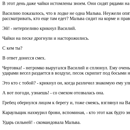
В этот день даже чайки истомлены зноем. Они сидят рядами на
Василию показалось, что в лодке не одна Мальва. Неужели опят
рассматривать, кто еще там едет? Мальва сидит на корме и прав
Эй! - нетерпеливо крикнул Василий.
Чайки на песке дрогнули и насторожились.
С кем ты?
В ответ донесся смех.
Чертовка! - негромко выругался Василий и сплюнул. Ему очень 
ударами весел раздается в воздухе, песок скрипит под босыми 
Это кто с тобой? - крикнул он, когда различил знакомую ему у
А вот погоди, узнаешь! - со смехом отозвалась она.
Гребец обернулся лицом к берегу и, тоже смеясь, взглянул на В
Караульщик нахмурил брови, вспоминая, - кто этот как будто 
Ударь сильней! - скомандовала Мальва.