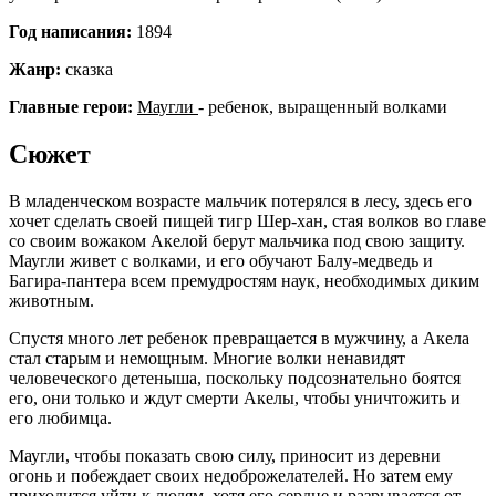
Год написания:
1894
Жанр:
сказка
Главные герои:
Маугли
- ребенок, выращенный волками
Сюжет
В младенческом возрасте мальчик потерялся в лесу, здесь его
хочет сделать своей пищей тигр Шер-хан, стая волков во главе
со своим вожаком Акелой берут мальчика под свою защиту.
Маугли живет с волками, и его обучают Балу-медведь и
Багира-пантера всем премудростям наук, необходимых диким
животным.
Спустя много лет ребенок превращается в мужчину, а Акела
стал старым и немощным. Многие волки ненавидят
человеческого детеныша, поскольку подсознательно боятся
его, они только и ждут смерти Акелы, чтобы уничтожить и
его любимца.
Маугли, чтобы показать свою силу, приносит из деревни
огонь и побеждает своих недоброжелателей. Но затем ему
приходится уйти к людям, хотя его сердце и разрывается от