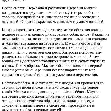
После смерти Шер-Хана и разрушения деревни Маугли
возвращается в джунгли, и живётся ему теперь особенно
хорошо. Все признают за ним права хозяина и господина
джунглей. Он растёт красивым, сильным и умным юношей.
Когда он достигает семнадцати лет, место обитания волков
подвергается нападению диких рыжих собак долов. Каждая из
них слабее волка, но они нападают полчищами, они голодны
и убивают все живое на своём пути. Маугли вместе с Каа
заманивает их в ловушку, состоящую из миллиардного роя
диких пчёл и стремительной реки. Хитрость помогает ему
разделаться с большей частью непрошеных гостей. Затем
волчья стая добивает оставшихся в живых и самых упрямых
из них. Таким образом Маугли избавляет волков от верной
гибели (если бы они решили без предварительных мер
сражаться с долами) или от вынужденного переселения.
Наступает весна, и Маугли тянет к людям. Он прощается со
своими друзьями и окончательно уходит туда, где теперь
живёт Мессуа и её недавно родившийся ребёнок. Маугли
встречает девушку, женится на ней и ведёт обычный для
человеческого существа образ жизни, однако навсегда
сохраняет в памяти первые свои годы, проведённые в
джунглях, и образы верных друзей.