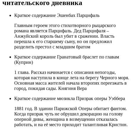
читательского дневника
Краткое содержание Эшенбах Парцифаль
Главным героем этого стихотворного рыцарского
романа является Парцифаль. Дед Парцифаля –
Анжуйский король был убит в сражении. Власть
перешла к его старшему сыну, но он предложил
разделить престол с младшим братом
Краткое содержание Гранатовый браслет по главам
(Куприн)
1 глава. Рассказ начинается с описания непогоды,
которая наступила в конце лета на берегу Черного моря.
Основная масса жителей начала второпях переезжать в
город, покидая сады. Княгиня Вера
Краткое содержание мюзикла Призрак оперы Уэббера
1881 год. В здании Парижской Оперы обитает фантом.
Когда призрак чуть не обрушил декорацию на голову
оперной дивы, женщина в возмущении отказалась
работать, и на её место приходит талантливая Кристин.