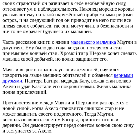
своих странствий он развивает в себе необычайную силу,
оттачивает ум и наблюдательность. Наконец морские коровы
указывают ему на такой окружённый прибрежными рифами
остров, и на следующий год он приводит на него почти все
племя своих собратьев, где они могут жить в безопасности и
ничто не омрачает будущего их малышей.
Часть рассказов книги о жизни
маленького мальчика
Маугли в
джунглях. Ему было два года, когда он потерялся и стал
приемышем волчьей стаи. Хромой тигр Шерхан хочет сделать
малыша своей добычей, но волки защищают его.
Маугли вырос в сложных условия джунглей, научился
говорить на языке здешних обитателей и обзавелся
верными
друзьями
. Пантера Багира, медведь Балу, вожак стаи волков
Акело и удав Каастали его покровителями. Жизнь мальчика
полна приключений.
Противостояние между Маугли и Шерханом разгорается с
новой силой, когда Акело становится слишком стар и не
может защитить своего подопечного. Тогда Маугли,
воспользовавшись советом Багиры, приносит огонь из
деревни. Он демонстрирует перед советом волков свою силу
и заступается за Акело.