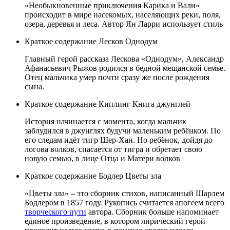
«Необыкновенные приключения Карика и Вали»
происходит в мире насекомых, населяющих реки, поля,
озера, деревья и леса. Автор Ян Ларри использует стиль
Краткое содержание Лесков Однодум
Главный герой рассказа Лескова «Однодум», Александр
Афанасьевич Рыжов родился в бедной мещанской семье.
Отец мальчика умер почти сразу же после рождения
сына.
Краткое содержание Киплинг Книга джунглей
История начинается с момента, когда мальчик
заблудился в джунглях будучи маленьким ребёнком. По
его следам идёт тигр Шер-Хан. Но ребёнок, дойдя до
логова волков, спасается от тигра и обретает свою
новую семью, в лице Отца и Матери волков
Краткое содержание Бодлер Цветы зла
«Цветы зла» – это сборник стихов, написанный Шарлем
Бодлером в 1857 году. Рукопись считается апогеем всего
творческого пути
автора. Сборник больше напоминает
единое произведение, в котором лирический герой