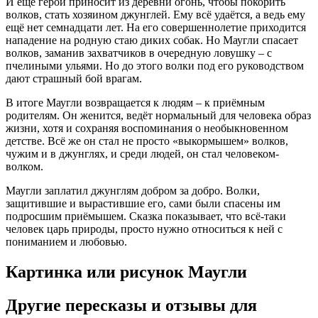
И ещё герой приносит из деревни огонь, чтобы покорить
волков, стать хозяином джунглей. Ему всё удаётся, а ведь ему
ещё нет семнадцати лет. На его совершеннолетие приходится
нападение на родную стаю диких собак. Но Маугли спасает
волков, заманив захватчиков в очередную ловушку – с
пчелиными ульями. Но до этого волки под его руководством
дают страшный бой врагам.
В итоге Маугли возвращается к людям – к приёмным
родителям. Он женится, ведёт нормальный для человека образ
жизни, хотя и сохраняя воспоминания о необыкновенном
детстве. Всё же он стал не просто «выкормышем» волков,
чужим и в джунглях, и среди людей, он стал человеком-
волком.
Маугли заплатил джунглям добром за добро. Волки,
защитившие и вырастившие его, сами были спасены им
подросшим приёмышем. Сказка показывает, что всё-таки
человек царь природы, просто нужно относиться к ней с
пониманием и любовью.
Картинка или рисунок Маугли
Другие пересказы и отзывы для