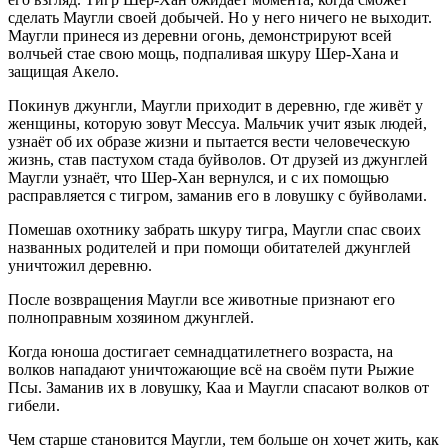
сделать Маугли своей добычей. Но у него ничего не выходит.
Маугли принеся из деревни огонь, демонстрируют всей
волчьей стае свою мощь, подпаливая шкуру Шер-Хана и
защищая Акело.
Покинув джунгли, Маугли приходит в деревню, где живёт у
женщины, которую зовут Мессуа. Мальчик учит язык людей,
узнаёт об их образе жизни и пытается вести человеческую
жизнь, став пастухом стада буйволов. От друзей из джунглей
Маугли узнаёт, что Шер-Хан вернулся, и с их помощью
расправляется с тигром, заманив его в ловушку с буйволами.
Помешав охотнику забрать шкуру тигра, Маугли спас своих
названных родителей и при помощи обитателей джунглей
уничтожил деревню.
После возвращения Маугли все животные признают его
полноправным хозяином джунглей.
Когда юноша достигает семнадцатилетнего возраста, на
волков нападают уничтожающие всё на своём пути Рыжие
Псы. Заманив их в ловушку, Каа и Маугли спасают волков от
гибели.
Чем старше становится Маугли, тем больше он хочет жить, как