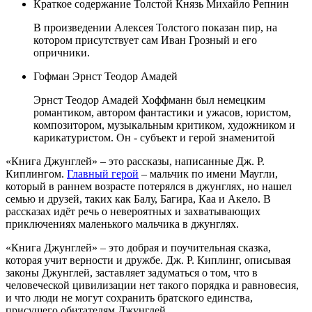
Краткое содержание Толстой Князь Михайло Репнин
В произведении Алексея Толстого показан пир, на
котором присутствует сам Иван Грозный и его
опричники.
Гофман Эрнст Теодор Амадей
Эрнст Теодор Амадей Хоффманн был немецким
романтиком, автором фантастики и ужасов, юристом,
композитором, музыкальным критиком, художником и
карикатуристом. Он - субъект и герой знаменитой
«Книга Джунглей» – это рассказы, написанные Дж. Р.
Киплингом.
Главный герой
– мальчик по имени Маугли,
который в раннем возрасте потерялся в джунглях, но нашел
семью и друзей, таких как Балу, Багира, Каа и Акело. В
рассказах идёт речь о невероятных и захватывающих
приключениях маленького мальчика в джунглях.
«Книга Джунглей» – это добрая и поучительная сказка,
которая учит верности и дружбе. Дж. Р. Киплинг, описывая
законы Джунглей, заставляет задуматься о том, что в
человеческой цивилизации нет такого порядка и равновесия,
и что люди не могут сохранить братского единства,
присущего обитателям Джунглей.