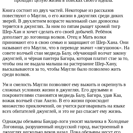
проходит целую жизнь в поисках своего идеала.
Книга состоит из двух частей. Некоторые из рассказов
повествуют о Маугли, о его жизни в джунглях среди диких
зверей. В двухлетнем возрасте маленький сын дровосека
теряется в джунглях. За ним по пятам рыщет хромой тигр
Шер-Хан и хочет сделать его своей добычей. Ребёнок
доползает до логовища волков. Отец и Мать волки
принимают его в свою семью и защищают от Шер-Хана. Они
называют его Маугли, что в переводе значит «лягушонок». На
совете волчьей стаи медведь Балу, обучающий волчат закону
джунглей, и чёрная пантера Багира, которая платит стае за то,
чтобы она не выдала малыша на растерзание Шер-Хану,
высказываются за то, чтобы Маугли было позволено жить
среди волков.
Ум и смелость Маугли позволяют ему выжить и окрепнуть в
сложных условиях жизни в джунглях. Его друзьями и
покровителями становятся медведь Балу, Багира, удав Каа,
вожак волчьей стаи Акело. В его жизни происходит
множество приключений, он учится разговаривать на языке
всех обитателей джунглей, и это не раз спасает ему жизнь.
Однажды обезьяны Бандар-логи уносят мальчика в Холодные
Логовища, разрушенный индусский город, выстроенный в
джунглях несколько веков назад. Пока обезьяны несут его,