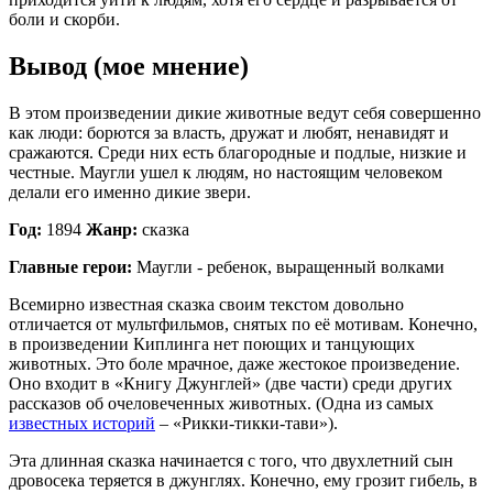
боли и скорби.
Вывод (мое мнение)
В этом произведении дикие животные ведут себя совершенно
как люди: борются за власть, дружат и любят, ненавидят и
сражаются. Среди них есть благородные и подлые, низкие и
честные. Маугли ушел к людям, но настоящим человеком
делали его именно дикие звери.
Год:
1894
Жанр:
сказка
Главные герои:
Маугли - ребенок, выращенный волками
Всемирно известная сказка своим текстом довольно
отличается от мультфильмов, снятых по её мотивам. Конечно,
в произведении Киплинга нет поющих и танцующих
животных. Это боле мрачное, даже жестокое произведение.
Оно входит в «Книгу Джунглей» (две части) среди других
рассказов об очеловеченных животных. (Одна из самых
известных историй
– «Рикки-тикки-тави»).
Эта длинная сказка начинается с того, что двухлетний сын
дровосека теряется в джунглях. Конечно, ему грозит гибель, в