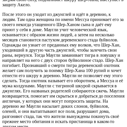
защиту Акело.
После этого он уходит из джунглей и идёт в деревню, к
людям. Там одна женщина по имени Мессуа принимает его за
своего некогда утащенного Шер-Ханом сына и даёт ему
приют у себя в доме. Маугли учит человеческий язык,
осваивается с образом жизни людей, а затем на несколько
месяцев становится пастухом деревенского стада буйволов.
Однажды он узнает от преданных ему волков, что Шер-Хан,
уходивший в другую часть джунглей, чтобы залечить свои
раны, вернулся. Тогда Маугли заманивает тигра в ловушку и
направляет на него с двух сторон буйволиное стадо. Шер-Хан
погибает. Прознавший о смерти тигра деревенский охотник
желает сам получить за поимку Шер-Хана 100 рупий и хочет
отнести его шкуру в деревню. Маугли не позволяет ему этого
сделать. Тогда охотник называет его оборотнем, а Мессуа и её
мужа колдунами. Маугли с тигриной шкурой скрывается в
джунглях. Его названых родителей собираются сжечь. Маугли
возвращается, помогает им скрыться и добраться до поселения
англичан, у которых они могут попросить защиты. На
деревню же Маугли насылает диких слонов, буйволов,
оленей, и они вытаптывают все поля, разрушают дома,
разгоняют стада, так что жители вынуждены покинуть своё
прежнее место обитания и искать пристанища в каком-то
другом месте.