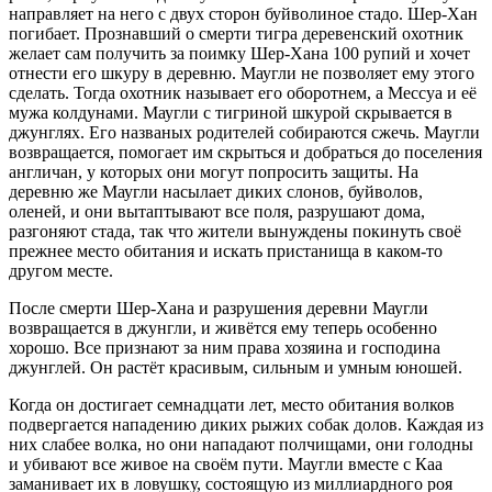
направляет на него с двух сторон буйволиное стадо. Шер-Хан
погибает. Прознавший о смерти тигра деревенский охотник
желает сам получить за поимку Шер-Хана 100 рупий и хочет
отнести его шкуру в деревню. Маугли не позволяет ему этого
сделать. Тогда охотник называет его оборотнем, а Мессуа и её
мужа колдунами. Маугли с тигриной шкурой скрывается в
джунглях. Его названых родителей собираются сжечь. Маугли
возвращается, помогает им скрыться и добраться до поселения
англичан, у которых они могут попросить защиты. На
деревню же Маугли насылает диких слонов, буйволов,
оленей, и они вытаптывают все поля, разрушают дома,
разгоняют стада, так что жители вынуждены покинуть своё
прежнее место обитания и искать пристанища в каком-то
другом месте.
После смерти Шер-Хана и разрушения деревни Маугли
возвращается в джунгли, и живётся ему теперь особенно
хорошо. Все признают за ним права хозяина и господина
джунглей. Он растёт красивым, сильным и умным юношей.
Когда он достигает семнадцати лет, место обитания волков
подвергается нападению диких рыжих собак долов. Каждая из
них слабее волка, но они нападают полчищами, они голодны
и убивают все живое на своём пути. Маугли вместе с Каа
заманивает их в ловушку, состоящую из миллиардного роя