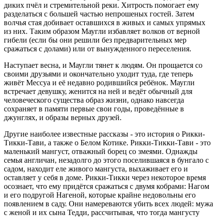
диких пчёл и стремительной реки. Хитрость помогает ему
разделаться с большей частью непрошеных гостей. Затем
волчья стая добивает оставшихся в живых и самых упрямых
из них. Таким образом Маугли избавляет волков от верной
гибели (если бы они решили без предварительных мер
сражаться с долами) или от вынужденного переселения.
Наступает весна, и Маугли тянет к людям. Он прощается со
своими друзьями и окончательно уходит туда, где теперь
живёт Мессуа и её недавно родившийся ребёнок. Маугли
встречает девушку, женится на ней и ведёт обычный для
человеческого существа образ жизни, однако навсегда
сохраняет в памяти первые свои годы, проведённые в
джунглях, и образы верных друзей.
Другие наиболее известные рассказы - это история о Рикки-
Тикки-Тави, а также о Белом Котике. Рикки-Тикки-Тави - это
маленький мангуст, отважный борец со змеями. Однажды
семья англичан, незадолго до этого поселившаяся в бунгало с
садом, находит еле живого мангуста, выхаживает его и
оставляет у себя в доме. Рикки-Тикки через некоторое время
осознает, что ему придётся сражаться с двумя кобрами: Нагом
и его подругой Нагеной, которые крайне недовольны его
появлением в саду. Они намереваются убить всех людей: мужа
с женой и их сына Тедди, рассчитывая, что тогда мангусту