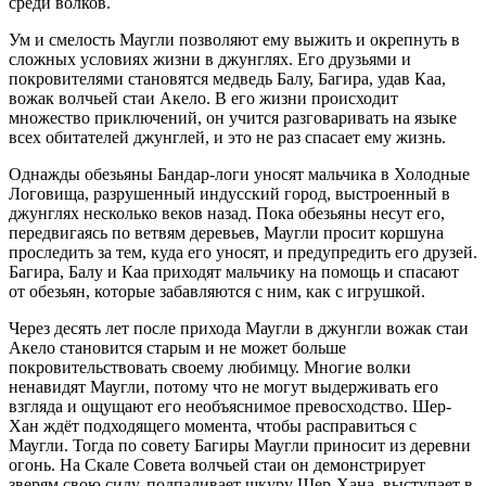
среди волков.
Ум и смелость Маугли позволяют ему выжить и окрепнуть в
сложных условиях жизни в джунглях. Его друзьями и
покровителями становятся медведь Балу, Багира, удав Каа,
вожак волчьей стаи Акело. В его жизни происходит
множество приключений, он учится разговаривать на языке
всех обитателей джунглей, и это не раз спасает ему жизнь.
Однажды обезьяны Бандар-логи уносят мальчика в Холодные
Логовища, разрушенный индусский город, выстроенный в
джунглях несколько веков назад. Пока обезьяны несут его,
передвигаясь по ветвям деревьев, Маугли просит коршуна
проследить за тем, куда его уносят, и предупредить его друзей.
Багира, Балу и Каа приходят мальчику на помощь и спасают
от обезьян, которые забавляются с ним, как с игрушкой.
Через десять лет после прихода Маугли в джунгли вожак стаи
Акело становится старым и не может больше
покровительствовать своему любимцу. Многие волки
ненавидят Маугли, потому что не могут выдерживать его
взгляда и ощущают его необъяснимое превосходство. Шер-
Хан ждёт подходящего момента, чтобы расправиться с
Маугли. Тогда по совету Багиры Маугли приносит из деревни
огонь. На Скале Совета волчьей стаи он демонстрирует
зверям свою силу, подпаливает шкуру Шер-Хана, выступает в