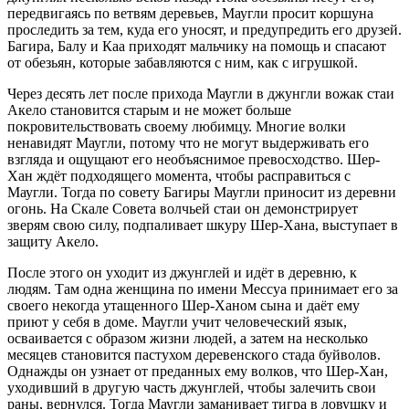
передвигаясь по ветвям деревьев, Маугли просит коршуна
проследить за тем, куда его уносят, и предупредить его друзей.
Багира, Балу и Каа приходят мальчику на помощь и спасают
от обезьян, которые забавляются с ним, как с игрушкой.
Через десять лет после прихода Маугли в джунгли вожак стаи
Акело становится старым и не может больше
покровительствовать своему любимцу. Многие волки
ненавидят Маугли, потому что не могут выдерживать его
взгляда и ощущают его необъяснимое превосходство. Шер-
Хан ждёт подходящего момента, чтобы расправиться с
Маугли. Тогда по совету Багиры Маугли приносит из деревни
огонь. На Скале Совета волчьей стаи он демонстрирует
зверям свою силу, подпаливает шкуру Шер-Хана, выступает в
защиту Акело.
После этого он уходит из джунглей и идёт в деревню, к
людям. Там одна женщина по имени Мессуа принимает его за
своего некогда утащенного Шер-Ханом сына и даёт ему
приют у себя в доме. Маугли учит человеческий язык,
осваивается с образом жизни людей, а затем на несколько
месяцев становится пастухом деревенского стада буйволов.
Однажды он узнает от преданных ему волков, что Шер-Хан,
уходивший в другую часть джунглей, чтобы залечить свои
раны, вернулся. Тогда Маугли заманивает тигра в ловушку и