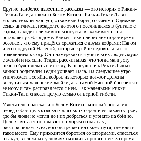
Другие наиболее известные рассказы — это история о Рикки-
Тикки-Тави, а также о Белом Котике. Рикки-Тикки-Тави —
это маленький мангуст, отважный борец со змеями. Однажды
семья англичан, незадолго до этого поселившаяся в бунгало с
садом, находит еле живого мангуста, выхаживает его и
оставляет у себя в доме. Рикки-Тикки через некоторое время
осознает, что ему придётся сражаться с двумя кобрами: Нагом
и его подругой Нагеной, которые крайне недовольны его
появлением в саду. Они намереваются убить всех людей: мужа
с женой и их сына Тедди, рассчитывая, что тогда мангусту
нечего будет делать в их саду, В первую ночь Рикки-Тикки в
ванной родителей Тедди убивает Нага. На следующее утро
уничтожает все яйца кобры, из которых вот-вот должны
вылупиться маленькие змейки, а за самой Нагеной бросается в
её нору и там расправляется с ней. Так маленький Рикки-
Тикки-Тави спасает целую семью от верной гибели.
Увлекателен рассказ и о Белом Котике, который поставил
перед собой цель отыскать для своих сородичей такой остров,
где бы люди не могли до них добраться и угонять на бойню.
Целых пять лет он плавает по морям и океанам,
расспрашивает всех, кого встречает на своём пути, где найти
такое место. Ему приходится бороться со штормами, спасаться
от акул, в сложных условиях находить пропитание. За время