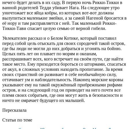
нечего будет делать в их саду, В первую ночь Рикки-Тикки в
ванной родителей Тедди убивает Нага. На следующее утро
уничтожает все яйца кобры, из которых вот-вот должны
вылупиться маленькие змейки, а за самой Нагеной бросается в
её нору и там расправляется с ней. Так маленький Рикки-
Тикки-Тави спасает целую семью от верной гибели.
Увлекателен рассказ и о Белом Котике, который поставил
перед собой цель отыскать для своих сородичей такой остров,
где бы люди не могли до них добраться и угонять на бойню.
Целых пять лет он плавает по морям и океанам,
расспрашивает всех, кого встречает на своём пути, где найти
такое место. Ему приходится бороться со штормами, спасаться
от акул, в сложных условиях находить пропитание. За время
своих странствий он развивает в себе необычайную силу,
оттачивает ум и наблюдательность. Наконец морские коровы
указывают ему на такой окружённый прибрежными рифами
остров, и на следующий год он приводит на него почти все
племя своих собратьев, где они могут жить в безопасности и
ничто не омрачает будущего их малышей.
Пересказала
Статьи по теме