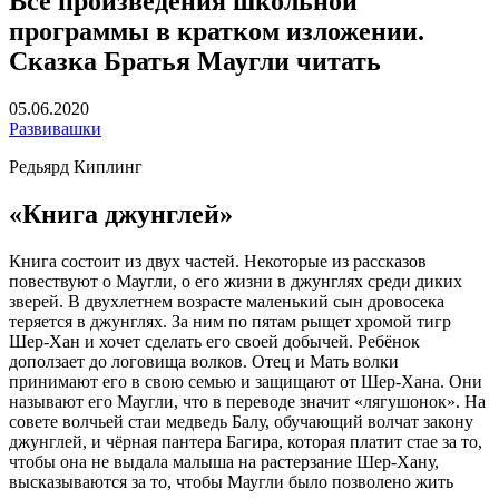
Все произведения школьной
программы в кратком изложении.
Сказка Братья Маугли читать
05.06.2020
Развивашки
Редьярд Киплинг
«Книга джунглей»
Книга состоит из двух частей. Некоторые из рассказов
повествуют о Маугли, о его жизни в джунглях среди диких
зверей. В двухлетнем возрасте маленький сын дровосека
теряется в джунглях. За ним по пятам рыщет хромой тигр
Шер-Хан и хочет сделать его своей добычей. Ребёнок
доползает до логовища волков. Отец и Мать волки
принимают его в свою семью и защищают от Шер-Хана. Они
называют его Маугли, что в переводе значит «лягушонок». На
совете волчьей стаи медведь Балу, обучающий волчат закону
джунглей, и чёрная пантера Багира, которая платит стае за то,
чтобы она не выдала малыша на растерзание Шер-Хану,
высказываются за то, чтобы Маугли было позволено жить