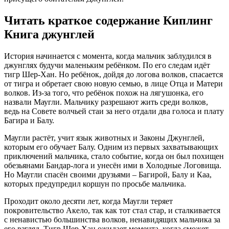
Читать краткое содержание Киплинг
Книга джунглей
История начинается с момента, когда мальчик заблудился в
джунглях будучи маленьким ребёнком. По его следам идёт
тигр Шер-Хан. Но ребёнок, дойдя до логова волков, спасается
от тигра и обретает свою новую семью, в лице Отца и Матери
волков. Из-за того, что ребёнок похож на лягушонка, его
назвали Маугли. Мальчику разрешают жить среди волков,
ведь на Совете волчьей стаи за него отдали два голоса и плату
Багира и Балу.
Маугли растёт, учит язык животных и Законы Джунглей,
которым его обучает Балу. Одним из первых захватывающих
приключений мальчика, стало событие, когда он был похищен
обезьянами Бандар-лога и унесён ими в Холодные Логовища.
Но Маугли спасён своими друзьями – Багирой, Балу и Каа,
которых предупредил коршун по просьбе мальчика.
Проходит около десяти лет, когда Маугли теряет
покровительство Акело, так как тот стал стар, и сталкивается
с ненавистью большинства волков, ненавидящих мальчика за
его взгляд. Тигр Шер-Хан ожидает момента, когда сможет