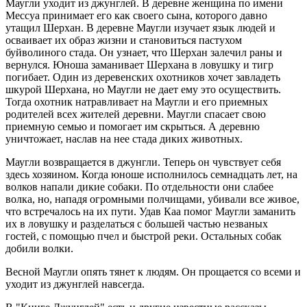
Маугли уходит из джунглей. В деревне женщина по имени
Мессуа принимает его как своего сына, которого давно
утащил Шерхан. В деревне Маугли изучает язык людей и
осваивает их образ жизни и становиться пастухом
буйволиного стада. Он узнает, что Шерхан залечил раны и
вернулся. Юноша заманивает Шерхана в ловушку и тигр
погибает. Один из деревенских охотников хочет завладеть
шкурой Шерхана, но Маугли не дает ему это осуществить.
Тогда охотник натравливает на Маугли и его приемных
родителей всех жителей деревни. Маугли спасает свою
приемную семью и помогает им скрыться. А деревню
уничтожает, наслав на нее стада диких животных.
Маугли возвращается в джунгли. Теперь он чувствует себя
здесь хозяином. Когда юноше исполнилось семнадцать лет, на
волков напали дикие собаки. По отдельности они слабее
волка, но, нападя огромными полчищами, убивали все живое,
что встречалось на их пути. Удав Каа помог Маугли заманить
их в ловушку и разделаться с большей частью незваных
гостей, с помощью пчел и быстрой реки. Остальных собак
добили волки.
Весной Маугли опять тянет к людям. Он прощается со всеми и
уходит из джунглей навсегда.