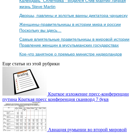
Календарь "Сплетника": родился Стив Мартин Личная
жизнь Steve Martin
Дворцы, павлины и золотые ванны диктатора чаушеску
Женщины-правительницы в истории мира и россии
Поскольку вы здесь…
Самые влиятельные правительницы в мировой истории
Правление женщин в мусульманских государствах
Кое-что занятное о премьер министре нидерландов
Еще статьи из этой рубрики
Краткое изложение пресс-конференции
путина Краткая пресс конференция сканворд 7 букв
Авиация румынии во второй мировой