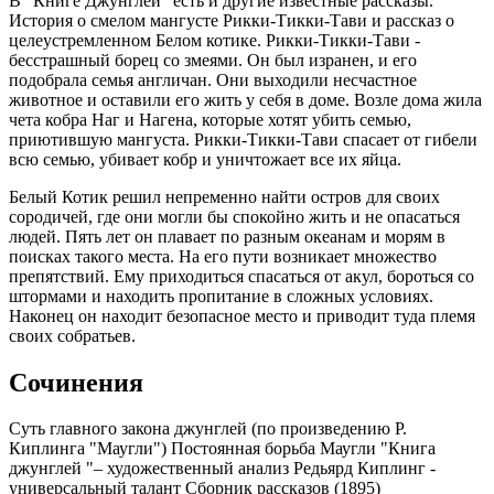
В "Книге Джунглей" есть и другие известные рассказы.
История о смелом мангусте Рикки-Тикки-Тави и рассказ о
целеустремленном Белом котике. Рикки-Тикки-Тави -
бесстрашный борец со змеями. Он был изранен, и его
подобрала семья англичан. Они выходили несчастное
животное и оставили его жить у себя в доме. Возле дома жила
чета кобра Наг и Нагена, которые хотят убить семью,
приютившую мангуста. Рикки-Тикки-Тави спасает от гибели
всю семью, убивает кобр и уничтожает все их яйца.
Белый Котик решил непременно найти остров для своих
сородичей, где они могли бы спокойно жить и не опасаться
людей. Пять лет он плавает по разным океанам и морям в
поисках такого места. На его пути возникает множество
препятствий. Ему приходиться спасаться от акул, бороться со
штормами и находить пропитание в сложных условиях.
Наконец он находит безопасное место и приводит туда племя
своих собратьев.
Сочинения
Cуть главного закона джунглей (по произведению Р.
Киплинга "Маугли")
Постоянная борьба Маугли
"Книга
джунглей "– художественный анализ
Редьярд Киплинг -
универсальный талант
Сборник рассказов (1895)