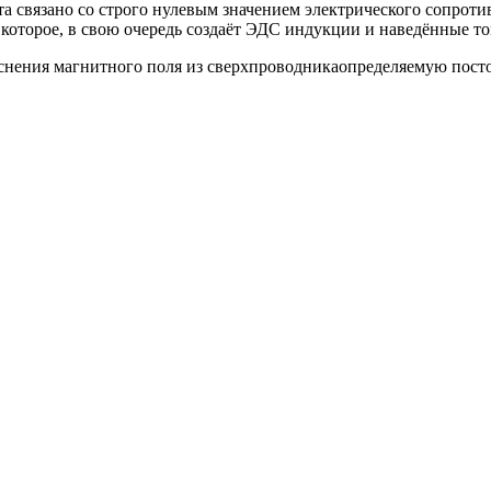
та связано со строго нулевым значением электрического сопрот
которое, в свою очередь создаёт ЭДС индукции и наведённые т
еснения магнитного поля из сверхпроводникаопределяемую пост