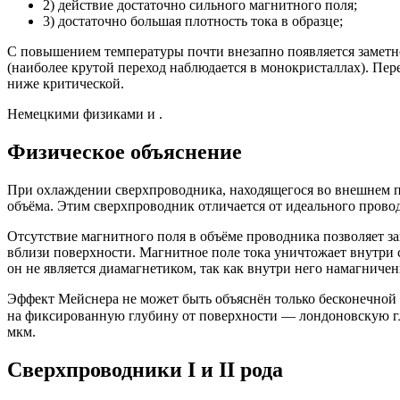
2) действие достаточно сильного магнитного поля;
3) достаточно большая плотность тока в образце;
С повышением температуры почти внезапно появляется заметно
(наиболее крутой переход наблюдается в монокристаллах). Пе
ниже критической.
Немецкими физиками и .
Физическое объяснение
При охлаждении сверхпроводника, находящегося во внешнем по
объёма. Этим сверхпроводник отличается от идеального провод
Отсутствие магнитного поля в объёме проводника позволяет за
вблизи поверхности. Магнитное поле тока уничтожает внутри 
он не является диамагнетиком, так как внутри него намагничен
Эффект Мейснера не может быть объяснён только бесконечной 
на фиксированную глубину от поверхности — лондоновскую 
мкм.
Сверхпроводники I и II рода