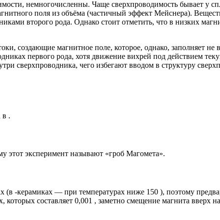
имости, немногочисленны. Чаще сверхпроводимость бывает у сп
магнитного поля из объёма (частичный эффект Мейснера). Веще
никами второго рода. Однако стоит отметить, что в низких ма
ки, создающие магнитное поле, которое, однако, заполняет не ве
водниках первого рода, хотя движение вихрей под действием тек
три сверхпроводника, чего избегают вводом в структуру сверхп
в .
ому этот эксперимент называют «гроб Магомета».
х (в -керамиках — при температурах ниже 150 ), поэтому предв
, которых составляет 0,001 , заметно смещение магнита вверх н