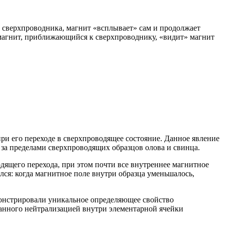
 сверхпроводника, магнит «всплывает» сам и продолжает
а магнит, приближающийся к сверхпроводнику, «видит» магнит
и его переходе в сверхпроводящее состояние. Данное явление
за пределами сверхпроводящих образцов олова и свинца.
ящего перехода, при этом почти все внутреннее магнитное
ся: когда магнитное поле внутри образца уменьшалось,
монстрировали уникальное определяющее свойство
ванного нейтрализацией внутри элементарной ячейки