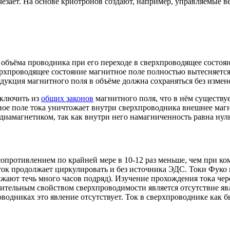
чезает. На основе криотронов создают, например, управляемые в
 объёма проводника при его переходе в сверхпроводящее состоя
рхпроводящее состояние магнитное поле полностью вытесняется 
дукция магнитного поля в объёме должна сохраняться без измен
аключить из
общих законов
магнитного поля, что в нём существу
ое поле тока уничтожает внутри сверхпроводника внешнее магн
диамагнетиком, так как внутри него намагниченность равна нул
сопротивлением по крайней мере в 10-12 раз меньше, чем при к
т ток продолжает циркулировать и без источника ЭДС. Токи Фуко
олжают течь много часов подряд). Изучение прохождения тока че
тельным свойством сверхпроводимости является отсутствие явл
водниках это явление отсутствует. Ток в сверхпроводнике как б