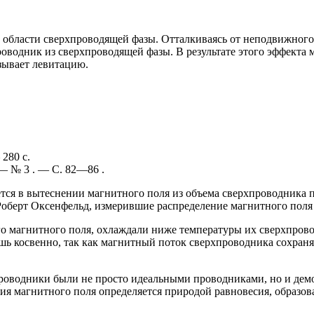
 области сверхпроводящей фазы. Отталкиваясь от неподвижного
проводник из сверхпроводящей фазы. В результате этого эффект
зывает левитацию.
280 с.
 — № 3 . — С. 82—86 .
я в вытеснении магнитного поля из объема сверхпроводника пр
оберт Оксенфельд, измерившие распределение магнитного поля 
 магнитного поля, охлаждали ниже температуры их сверхпровод
ь косвенно, так как магнитный поток сверхпроводника сохранял
хпроводники были не просто идеальными проводниками, но и де
ия магнитного поля определяется природой равновесия, образо