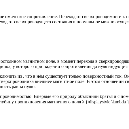
е омическое сопротивление. Переход от сверхпроводимости к пр
реход от сверхпроводящего состояния в нормальное можно осущ
стоянном магнитном поле, в момент перехода в сверхпроводяще
ника, у которого при падении сопротивления до нуля индукция 
ключить из , что в нём существует только поверхностный ток. 
сверхпроводника внешнее магнитное поле. В этом отношении св
ность равна нулю.
проводимостью. Впервые его природу объяснили братья и c пом
глубину проникновения магнитного поля
λ {\displaystyle \lambda 