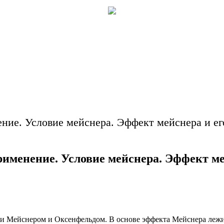
ение. Условие мейснера. Эффект мейснера и е
рименение. Условие мейснера. Эффект ме
ми Мейснером и Оксенфельдом. В основе эффекта Мейснера леж