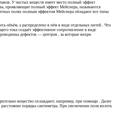
лавов. У чистых веществ имеет место полный эффект
ства, проявляющие полный эффект Мейснера, называются
гнитных полях полным эффектом Мейснера обладают все типы
сь объём, а распределено в нём в виде отдельных нитей . Что
ущего тока создаёт эффективное сопротивление в виде
роводника дефектов — центров , за которые вихри
арительно вещество охлаждают, например, при помощи . Далее
а расстояние порядка сантиметра. При увеличении поля вплоть