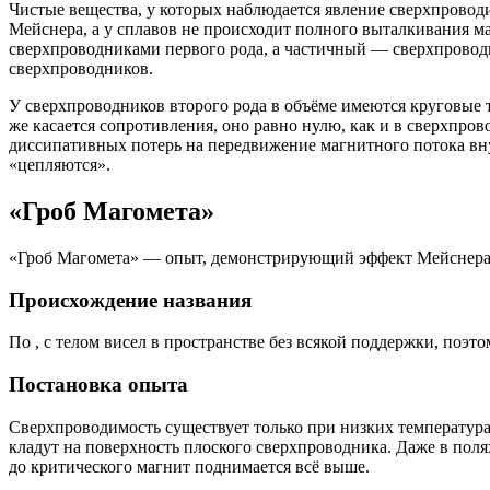
Чистые вещества, у которых наблюдается явление сверхпровод
Мейснера, а у сплавов не происходит полного выталкивания 
сверхпроводниками первого рода, а частичный — сверхпровод
сверхпроводников.
У сверхпроводников второго рода в объёме имеются круговые то
же касается сопротивления, оно равно нулю, как и в сверхпро
диссипативных потерь на передвижение магнитного потока вну
«цепляются».
«Гроб Магомета»
«Гроб Магомета» — опыт, демонстрирующий эффект Мейснера 
Происхождение названия
По , с телом висел в пространстве без всякой поддержки, поэт
Постановка опыта
Сверхпроводимость существует только при низких температура
кладут на поверхность плоского сверхпроводника. Даже в полях
до критического магнит поднимается всё выше.