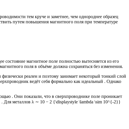
оводимости тем круче и заметнее, чем однороднее образец
ествить путем повышения магнитного поля при температуре
е состояние магнитное поле полностью вытесняется из его
магнитного поля в объёме должна сохраняться без изменения.
Он физически реален и поэтому занимает некоторый тонкий слой
ерхпроводник ведёт себя формально как идеальный . Однако
ощью . Они показали, что в сверхпроводнике поле проникает
}
. Для металлов
λ ∼ 10 − 2 {\displaystyle \lambda \sim 10^{-2}}