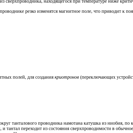
из сверхпроводника, находящегося при температуре ниже крити
рхпроводнике резко изменятся магнитное поле, что приводит к 
итных полей, для создания
криотронов
(переключающих устройст
округ танталового проводника намотана катушка из ниобия, по
 и тантал переходит из состояния сверхпроводимости в обычное