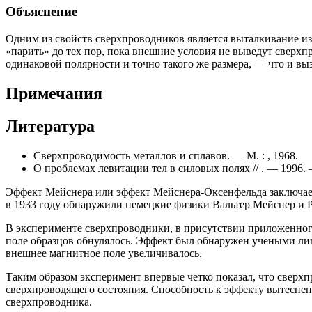
Объяснение
Одним из свойств сверхпроводников является выталкивание из
«парить» до тех пор, пока внешние условия не выведут сверх
одинаковой полярности и точно такого же размера, — что и вы
Примечания
Литература
Сверхпроводимость металлов и сплавов. — М. : , 1968. — 
О проблемах левитации тел в силовых полях // . — 1996.
Эффект Мейснера или эффект Мейснера-Оксенфельда заключаетс
в 1933 году обнаружили немецкие физики Вальтер Мейснер и Р
В эксперименте сверхпроводники, в присутствии приложенного
поле образцов обнулялось. Эффект был обнаружен учеными лиш
внешнее магнитное поле увеличивалось.
Таким образом эксперимент впервые четко показал, что свер
сверхпроводящего состояния. Способность к эффекту вытеснен
сверхпроводника.