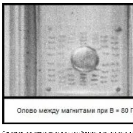
Считается, что сверхпроводник со слабым магнитным полем ил