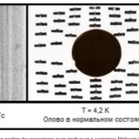
и вообще без магнитного поля пребывает в состоянии Мейснера