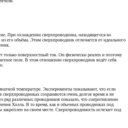
ентили.
ние. При охлаждении сверхпроводника, находящегося во
из его объёма. Этим сверхпроводник отличается от идеального
ения.
ет только поверхностный ток. Он физически реален и поэтому
итное поле. В этом отношении сверхпроводник ведёт себя
ю.
омнатной температуре. Эксперименты показывают, что если
 в сверхпроводниках сохраняются очень долгое время и не
рез ряд различных проводников показало, что сопротивление
ения Холла. В то время, как в обычных проводниках под
ы закреплен на своем месте. Сверхпроводимость исчезает под