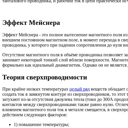
танталового проводника, и рабочий ток в цепи практически ис
Эффект Мейснера
Эффект Мейснера - это полное вытеснение магнитного поля из
внешнем постоянном магнитном поле, в момент перехода в све
проводника, у которого при падении сопротивления до нуля ин
Отсутствие магнитного поля в объёме проводника позволяет з
занимает некоторый тонкий слой вблизи поверхности. Магнитн
формально как идеальный диамагнетик. Однако он не является 
Теория сверхпроводимости
При крайне низких температурах
целый ряд
веществ обладает 
создать ток в замкнутом контуре из сверхпроводников, то это
затухают из-за отсутствия джоулева тепла (токи до 300А прод
контактов между сверхпроводниками также равно нулю. Отличи
влиянием магнитного поля ток в металле смещается, в сверхпро
действием следующих факторов:
1) повышение температуры;