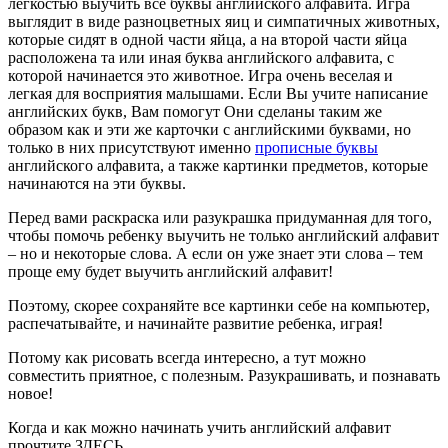
легкостью выучить все буквы английского алфавита. Игра
выглядит в виде разноцветных яиц и симпатичных животных,
которые сидят в одной части яйца, а на второй части яйца
расположена та или иная буква английского алфавита, с
которой начинается это животное. Игра очень веселая и
легкая для восприятия малышами. Если Вы учите написание
английских букв, Вам помогут Они сделаны таким же
образом как и эти же карточки с английскими буквами, но
только в них присутствуют именно
прописные буквы
английского алфавита, а также картинки предметов, которые
начинаются на эти буквы.
Перед вами раскраска или разукрашка придуманная для того,
чтобы помочь ребенку выучить не только английский алфавит
– но и некоторые слова. А если он уже знает эти слова – тем
проще ему будет выучить английский алфавит!
Поэтому, скорее сохраняйте все картинки себе на компьютер,
распечатывайте, и начинайте развитие ребенка, играя!
Потому как рисовать всегда интересно, а тут можно
совместить приятное, с полезным. Разукрашивать, и познавать
новое!
Когда и как можно начинать учить английский алфавит
прочтите ЗДЕСЬ.