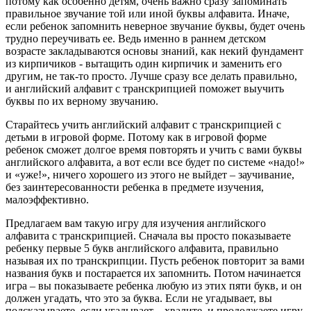
потому как особенно детям, очень важно сразу запоминать
правильное звучание той или иной буквы алфавита. Иначе,
если ребенок запомнить неверное звучание буквы, будет очень
трудно переучивать ее. Ведь именно в раннем детском
возрасте закладываются основы знаний, как некий фундамент
из кирпичиков - вытащить один кирпичик и заменить его
другим, не так-то просто. Лучше сразу все делать правильно,
и английский алфавит с транскрипцией поможет выучить
буквы по их верному звучанию.
Старайтесь учить английский алфавит с транскрипцией с
детьми в игровой форме. Потому как в игровой форме
ребенок сможет долгое время повторять и учить с вами буквы
английского алфавита, а вот если все будет по системе «надо!»
и «уже!», ничего хорошего из этого не выйдет – заучивание,
без заинтересованности ребенка в предмете изучения,
малоэффективно.
Предлагаем вам такую игру для изучения английского
алфавита с транскрипцией. Сначала вы просто показываете
ребенку первые 5 букв английского алфавита, правильно
называя их по транскрипции. Пусть ребенок повторит за вами
названия букв и постарается их запомнить. Потом начинается
игра – вы показываете ребенка любую из этих пяти букв, и он
должен угадать, что это за буква. Если не угадывает, вы
подсказываете, если угадывает – хвалите, и продолжаете игру,