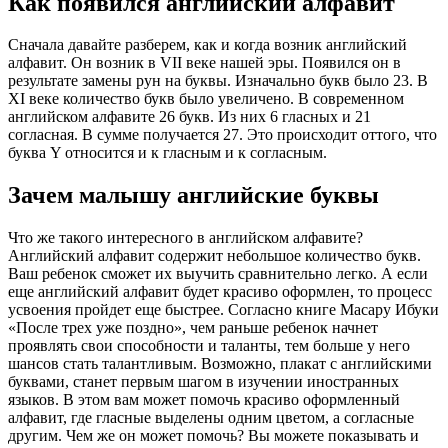
Как появился английский алфавит
Сначала давайте разберем, как и когда возник английский
алфавит. Он возник в VII веке нашей эры. Появился он в
результате замены рун на буквы. Изначально букв было 23. В
XI веке количество букв было увеличено. В современном
английском алфавите 26 букв. Из них 6 гласных и 21
согласная. В сумме получается 27. Это происходит оттого, что
буква Y относится и к гласным и к согласным.
Зачем малышу английские буквы
Что же такого интересного в английском алфавите?
Английский алфавит содержит небольшое количество букв.
Ваш ребенок сможет их выучить сравнительно легко. А если
еще английский алфавит будет красиво оформлен, то процесс
усвоения пройдет еще быстрее. Согласно книге Масару Ибуки
«После трех уже поздно», чем раньше ребенок начнет
проявлять свои способности и таланты, тем больше у него
шансов стать талантливым. Возможно, плакат с английскими
буквами, станет первым шагом в изучении иностранных
языков. В этом вам может помочь красиво оформленный
алфавит, где гласные выделены одним цветом, а согласные
другим. Чем же он может помочь? Вы можете показывать и