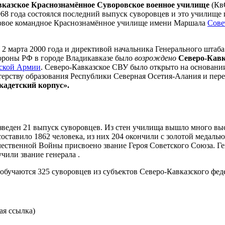
казское Краснознамённое Суворовское военное училище
(Кв
968 года состоялся последний выпуск суворовцев и это училище 
овое командное Краснознамённое училище имени Маршала
Сове
 2 марта 2000 года и директивой начальника Генерального штаб
ороны РФ в городе Владикавказе было
возрождено
Северо-Кавк
ской Армии
. Северо-Кавказское СВУ было открыто на основании
рству образования Республики Северная Осетия-Алания и пере
кадетский корпус».
изведен 21 выпуск суворовцев. Из стен училища вышло много в
ставило 1862 человека, из них 204 окончили с золотой медалью,
ественной Войны присвоено звание Героя Советского Союза. Ге
чили звание генерала .
 обучаются 325 суворовцев из субъектов Северо-Кавказского фе
ая ссылка)