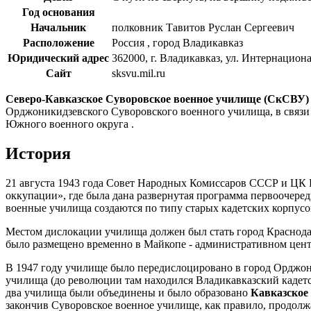
Год основания
Начальник
полковник
Тавитов Руслан Сергеевич
Расположение
Россия
, город Владикавказ
Юридический адрес
362000, г. Владикавказ,
ул. Интернациона
Сайт
sksvu.mil.ru
Северо-Кавказское Суворовское военное училище (СкСВУ
Орджоникидзевского Суворовского военного училища, в связи
Южного военного округа .
История
21 августа 1943 года Совет Народных Комиссаров СССР и ЦК 
оккупации», где была дана развернутая программа первоочер
военные училища создаются по типу старых кадетских корпусо
Местом дислокации училища должен был стать город Краснода
было размещено временно в Майкопе - административном центр
В 1947 году училище было передислоцировано в город Орджон
училища (до революции там находился Владикавказский кадетс
два училища были объединены и было образовано
Кавказское
закончив Суворовское военное училище, как правило, продолжал