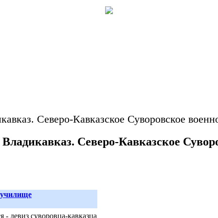
икавказ. Северо-Кавказское Суворовское воен
 Владикавказ. Северо-Кавказское Сувор
 училище
я - девиз суворовца-кавказца