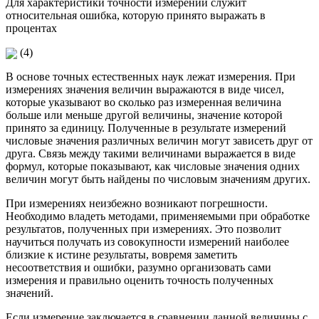
Для характеристики точности измерений служит
относительная ошибка, которую принято выражать в
процентах
(4)
В основе точных естественных наук лежат измерения. При
измерениях значения величин выражаются в виде чисел,
которые указывают во сколько раз измеренная величина
больше или меньше другой величины, значение которой
принято за единицу. Полученные в результате измерений
числовые значения различных величин могут зависеть друг от
друга. Связь между такими величинами выражается в виде
формул, которые показывают, как числовые значения одних
величин могут быть найдены по числовым значениям других.
При измерениях неизбежно возникают погрешности.
Необходимо владеть методами, применяемыми при обработке
результатов, полученных при измерениях. Это позволит
научиться получать из совокупности измерений наиболее
близкие к истине результаты, вовремя заметить
несоответствия и ошибки, разумно организовать сами
измерения и правильно оценить точность полученных
значений.
Если измерение заключается в сравнении данной величины с