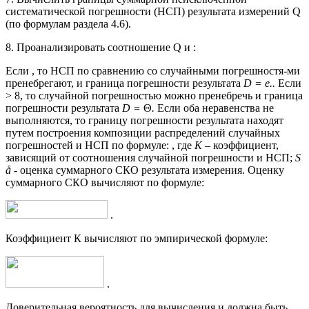
систематической погрешности (НСП) результата измерений Q
(по формулам раздела 4.6).
8. Проанализировать соотношение Q и :
Если , то НСП по сравнению со случайными погрешностя-ми
пренебрегают, и граница погрешности результата
D = e..
Если
> 8, то случайной погрешностью можно пренебречь и граница
погрешности результата
D =
Θ
.
Если оба неравенства не
выполняются, то границу погрешности результата находят
путем построения композиции распределений случайных
погрешностей и НСП по формуле: , где
К
– коэффициент,
зависящий от соотношения случайной погрешности и НСП;
S
å
- оценка суммарного СКО результата измерения. Оценку
суммарного СКО вычисляют по формуле:
.
Коэффициент К вычисляют по эмпирической формуле:
.
Доверительная вероятность для вычисления и должна быть