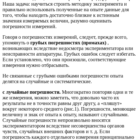
Наша задача: научиться строить методику эксперимента и
правильно использовать полученные на опыте данные для
того, чтобы находить достаточно близкие к истинным
значения измеряемых величин, разумно оценивать
погрешности измерений.
Говоря о погрешностях измерений, следует, прежде всего,
упомянуть о
грубых погрешностях (промахах)
,
возникающих вследствие недосмотра экспериментатора или
неисправности аппаратуры. Грубых ошибок следует избегать.
Если установлено, что они произошли, соответствующие
измерения нужно отбрасывать.
Не связанные с грубыми ошибками погрешности опыта
делятся на случайные и систематические.
с
лучайные погрешности.
Многократно повторяя одни и те
же измерения, можно заметить, что довольно часто их
результаты не в точности равны друг другу, а «пляшут»
вокруг некоторого среднего (рис.1). Погрешности, меняющие
величину и знак от опыта к опыту, называют случайными.
Случайные погрешности непроизвольно вносятся
экспериментатором вследствие несовершенства органов
чувств, случайных внешних факторов и т. д. Если
погрешность каждого отдельного измерения принципиально