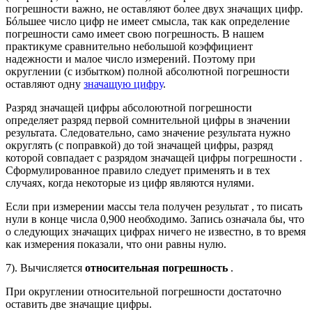
погрешности важно, не оставляют более двух значащих цифр.
Бóльшее число цифр не имеет смысла, так как определение
погрешности само имеет свою погрешность. В нашем
практикуме сравнительно небольшой коэффициент
надежности и малое число измерений. Поэтому при
округлении (с избытком) полной абсолютной погрешности
оставляют одну
значащую цифру
.
Разряд значащей цифры абсолоютной погрешности
определяет разряд первой сомнительной цифры в значении
результата. Следовательно, само значение результата нужно
округлять (с поправкой) до той значащей цифры, разряд
которой совпадает с разрядом значащей цифры погрешности .
Сформулированное правило следует применять и в тех
случаях, когда некоторые из цифр являются нулями.
Если при измерении массы тела получен результат , то писать
нули в конце числа 0,900 необходимо. Запись означала бы, что
о следующих значащих цифрах ничего не известно, в то время
как измерения показали, что они равны нулю.
7). Вычисляется
относительная погрешность
.
При округлении относительной погрешности достаточно
оставить две значащие цифры.