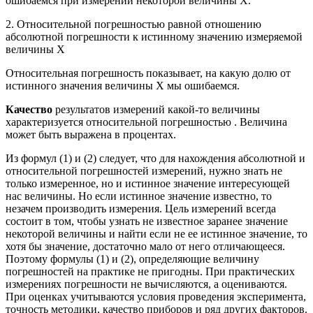
ошибаемся при измерении некоторой величины Х.
2. Относительной погрешностью равной отношению
абсолютной погрешности к истинному значению измеряемой
величины Х
Относительная погрешность показывает, на какую долю от
истинного значения величины Х мы ошибаемся.
Качество
результатов измерений какой-то величины
характеризуется относительной погрешностью . Величина
может быть выражена в процентах.
Из формул (1) и (2) следует, что для нахождения абсолютной и
относительной погрешностей измерений, нужно знать не
только измеренное, но и истинное значение интересующей
нас величины. Но если истинное значение известно, то
незачем производить измерения. Цель измерений всегда
состоит в том, чтобы узнать не известное заранее значение
некоторой величины и найти если не ее истинное значение, то
хотя бы значение, достаточно мало от него отличающееся.
Поэтому формулы (1) и (2), определяющие величину
погрешностей на практике не пригодны. При практических
измерениях погрешности не вычисляются, а оцениваются.
При оценках учитываются условия проведения эксперимента,
точность методики, качество приборов и ряд других факторов.