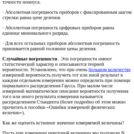
точности нониуса.
· Абсолютная погрешность приборов с фиксированным шагом
стрелки равна цене деления.
· Абсолютная погрешность цифровых приборов равна
единице минимального разряда.
· Для всех остальных приборов абсолютная погрешность
принимается равной половине цены деления.
Случайные погрешности
. Эти погрешности имеют
статистический характер и описываются теорией
вероятности. Установлено, что при очень
большом количестве
измерений вероятность получить тот или иной результат в
каждом отдельном измерении можно определить при помощи
нормального распределения Гаусса. При малом числе
измерений математическое описание вероятности получения
того или иного результата измерения называется
распределением Стьюдента (более подробно об этом можно
прочитать в пособии «Ошибки измерений физических
величин»).
Как же оценить истинное значение измеряемой величины?
Пусть при измерении некоторой величины мы получили N