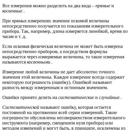
Все измерения можно разделить на два вида –
прямые
и
косвенные
.
При
прямых
измерениях значение искомой величины
непосредственно получается по показаниям измерительного
прибора. Так, например, длина измеряется линейкой, время по
часам и т. д.
Если искомая физическая величина не может быть измерена
непосредственно прибором, а посредством формулы
выражается через измеряемые величины, то такие измерения
называются
косвенными
.
Измерение любой величины не дает абсолютно точного
значения этой величины. Каждое измерение всегда содержит
некоторую погрешность (ошибку). Ошибкой называют
разность между измеренным и истинным значением.
Ошибки принято делить на
систематические
и
случайные
.
Систематической
называют ошибку, которая остается
постоянной на протяжении всей серии измерений. Такие
погрешности обусловлены несовершенством измерительного
инструмента (например, смещением нуля прибора) или
методом измерений и могут быть, в принципе, исключены из