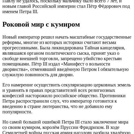
Павлу не удалось, поскольку мальчику было всего 7 лет, и
новым главой Российской империи стал Пётр Фёдорович под
именем Петра III.
Роковой мир с кумиром
Новый император решил начать масштабные государственные
реформы, многие из которых историки считают весьма
прогрессивными. Была ликвидирована Тайная канцелярия,
являвшаяся органом политического сыска, принят указ о
свободе внешней торговли, запрещено убийство крестьян
помещиками. Пётр III издал «Манифест о вольности
дворянства», отменявший введённую Петром I обязательную
служилую повинность для дворян.
Его намерение осуществить секуляризацию церковных земель
и уравнять в правах представителей всех религиозных
конфессий насторожило российское общество. Противники
Петра распространили слух, что император готовится к
введению в стране лютеранства, что не добавило ему
популярности.
Но самой большой ошибкой Петра III стало заключение мира
со своим кумиром, королём Пруссии Фридрихом. В ходе
Семилетней войны русская армия наголову разбила хвалёную