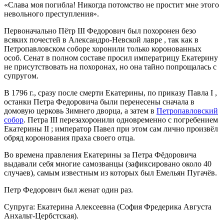
«Слава моя погибла! Никогда потомство не простит мне этого
невольного преступления».
Первоначально Пётр III Федорович был похоронен безо
всяких почестей в Александро-Невской лавре , так как в
Петропавловском соборе хоронили только коронованных
особ. Сенат в полном составе просил императрицу Екатерину
не присутствовать на похоронах, но она тайно попрощалась с
супругом.
В 1796 г., сразу после смерти Екатерины, по приказу Павла I ,
останки Петра Федоровича были перенесены сначала в
домовую церковь Зимнего дворца, а затем в
Петропавловский
собор
. Петра III перезахоронили одновременно с погребением
Екатерины II ; император Павел при этом сам лично произвёл
обряд коронования праха своего отца.
Во времена правления Екатерины за Петра Фёдоровича
выдавали себя многие самозванцы (зафиксировано около 40
случаев), самым известным из которых был Емельян Пугачёв.
Петр Федорович был женат один раз.
Супруга: Екатерина Алексеевна (София Фредерика Августа
Анхальт-Цербстская).