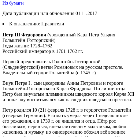
Из бумаги
Дата публикации или обновления 01.11.2017
К оглавлению: Правители
Петр III Федорович
(урожденный Карл Петр Ульрих
Гольштейн-Готторпский)
Годы жизни: 1728–1762
Российский император в 1761-1762 гг.
Первый представитель Голштейн-Готторпской
(Ольденбургской) ветви Романовых на русском престоле.
Владетельный герцог Гольштейна (с 1745 г.).
Внук Петра I , сын цесаревны Анны Петровны и герцога
Гольштейн-Готторпского Карла Фридриха. По линии отца
Петр был внучатым племянником шведского короля Карла XII
и поначалу воспитывался как наследник шведского престола.
Петр родился 10 (21) февраля 1728 г. в герцогстве Гольштейн
(северная Германия). Его мать умерла через 1 неделю после
его рождения, а в 1739 г. он лишился и отца. Пётр рос
боязливым, нервным, впечатлительным мальчиком, любил
живопись и музыку, но одновременно обожал всё военное