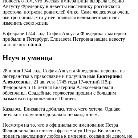
Новость о том, что русская императрица выбрала Софию
Августу Фредерику в невесты наследнику российского
престола, потрясла родителей Фике. Сама же девочка очень
быстро поняла, что у неё появился великолепный шанс
изменить свою жизнь.
В феврале 1744 года София Августа Фредерика с матерью
прибыли в Петербург. Елизавета Петровна нашла невесту
вполне достойной.
Неуч и умница
28 июня 1744 года София Августа Фредерика перешла из
лютеранства в православие и получила имя
Екатерины
Алексеевны
. 21 августа 1745 года 17-летний Пётр
Фёдорович и 16-летняя Екатерина Алексеевна были
обвенчаны. Свадебные торжества прошли с большим
размахом и продолжались 10 дней.
Казалось, Елизавета добилась того, чего хотела. Однако
результат получился довольно неожиданным.
Несмотря на то, что в официальное именование Петра
Фёдоровича был внесена фраза «внук Петра Великого»,
привить наследнику любовь к империи, созданной дедом, не