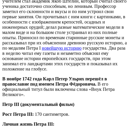
учителем стал академик Якоб Штелин, который считал своего
ученика достаточно способным, но ленивым. Профессор
заметил его склонности и вкусы и по ним устроил свои
первые занятия. Он прочитывал с ним книги с картинками, в
особенности с изображением крепостей, осадных и
инженерных орудий; делал разные математические модели в
малом виде и на большом столе устраивал из них полные
опыты. Приносил по временам старинные русские монеты и
рассказывал при их объяснении древнюю русскую историю, а
по медалям Петра I
новейшую историю
государства. Два раза
в неделю читал ему газеты и незаметно объяснял ему
основание истории европейских государств, при этом
занимал его ландкартами этих государств и показывал их
положение на глобусе.
В ноябре 1742 года Карл Петер Ульрих перешёл в
православие под именем Петра Фёдоровича.
В его
официальный титул были включены слова «Внук Петра
Великого».
Петр III (документальный фильм)
Рост Петра III:
170 сантиметров.
Личная жизнь Петра III: