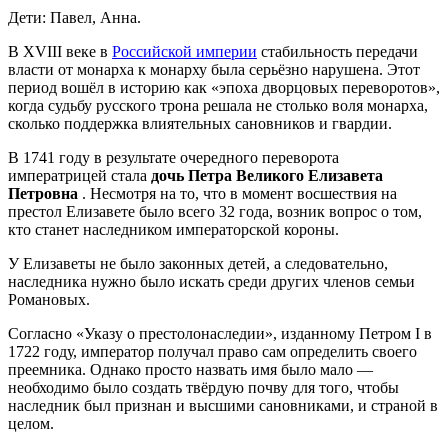
Дети: Павел, Анна.
В XVIII веке в
Российской империи
стабильность передачи
власти от монарха к монарху была серьёзно нарушена. Этот
период вошёл в историю как «эпоха дворцовых переворотов»,
когда судьбу русского трона решала не столько воля монарха,
сколько поддержка влиятельных сановников и гвардии.
В 1741 году в результате очередного переворота
императрицей стала
дочь Петра Великого Елизавета
Петровна
. Несмотря на то, что в момент восшествия на
престол Елизавете было всего 32 года, возник вопрос о том,
кто станет наследником императорской короны.
У Елизаветы не было законных детей, а следовательно,
наследника нужно было искать среди других членов семьи
Романовых.
Согласно «Указу о престолонаследии», изданному Петром I в
1722 году, император получал право сам определить своего
преемника. Однако просто назвать имя было мало —
необходимо было создать твёрдую почву для того, чтобы
наследник был признан и высшими сановниками, и страной в
целом.