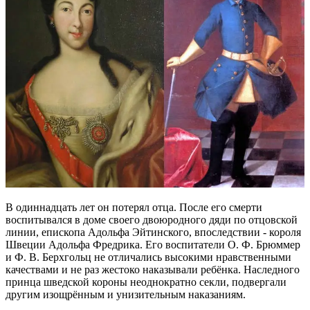
В одиннадцать лет он потерял отца. После его смерти
воспитывался в доме своего двоюродного дяди по отцовской
линии, епископа Адольфа Эйтинского, впоследствии - короля
Швеции Адольфа Фредрика. Его воспитатели О. Ф. Брюммер
и Ф. В. Берхгольц не отличались высокими нравственными
качествами и не раз жестоко наказывали ребёнка. Наследного
принца шведской короны неоднократно секли, подвергали
другим изощрённым и унизительным наказаниям.