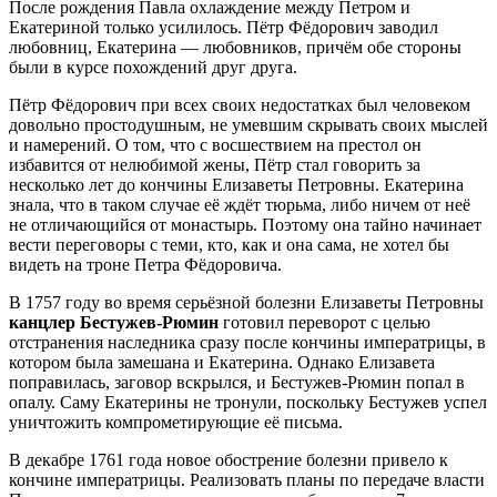
После рождения Павла охлаждение между Петром и
Екатериной только усилилось. Пётр Фёдорович заводил
любовниц, Екатерина — любовников, причём обе стороны
были в курсе похождений друг друга.
Пётр Фёдорович при всех своих недостатках был человеком
довольно простодушным, не умевшим скрывать своих мыслей
и намерений. О том, что с восшествием на престол он
избавится от нелюбимой жены, Пётр стал говорить за
несколько лет до кончины Елизаветы Петровны. Екатерина
знала, что в таком случае её ждёт тюрьма, либо ничем от неё
не отличающийся от монастырь. Поэтому она тайно начинает
вести переговоры с теми, кто, как и она сама, не хотел бы
видеть на троне Петра Фёдоровича.
В 1757 году во время серьёзной болезни Елизаветы Петровны
канцлер Бестужев-Рюмин
готовил переворот с целью
отстранения наследника сразу после кончины императрицы, в
котором была замешана и Екатерина. Однако Елизавета
поправилась, заговор вскрылся, и Бестужев-Рюмин попал в
опалу. Саму Екатерины не тронули, поскольку Бестужев успел
уничтожить компрометирующие её письма.
В декабре 1761 года новое обострение болезни привело к
кончине императрицы. Реализовать планы по передаче власти