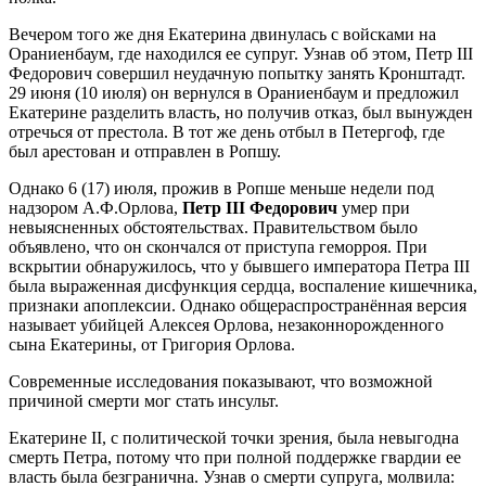
Вечером того же дня Екатерина двинулась с войсками на
Ораниенбаум, где находился ее супруг. Узнав об этом, Петр III
Федорович совершил неудачную попытку занять Кронштадт.
29 июня (10 июля) он вернулся в Ораниенбаум и предложил
Екатерине разделить власть, но получив отказ, был вынужден
отречься от престола. В тот же день отбыл в Петергоф, где
был арестован и отправлен в Ропшу.
Однако 6 (17) июля, прожив в Ропше меньше недели под
надзором А.Ф.Орлова,
Петр III Федорович
умер при
невыясненных обстоятельствах. Правительством было
объявлено, что он скончался от приступа геморроя. При
вскрытии обнаружилось, что у бывшего императора Петра III
была выраженная дисфункция сердца, воспаление кишечника,
признаки апоплексии. Однако общераспространённая версия
называет убийцей Алексея Орлова, незаконнорожденного
сына Екатерины, от Григория Орлова.
Современные исследования показывают, что возможной
причиной смерти мог стать инсульт.
Екатерине II, с политической точки зрения, была невыгодна
смерть Петра, потому что при полной поддержке гвардии ее
власть была безгранична. Узнав о смерти супруга, молвила: