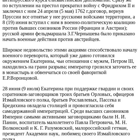
по вступлении на престол прекратил войну с Фридрихом II и
заключил с ним 24 апреля (5 мая) 1762 г.договор, вернув
Пруссии все отнятые у нее русскими войсками территории, а
8 (19) июня вступил с ним в военно-политическую коалицию
против бывших союзников России (Франции и Австрии);
русской армии фельдмаршала З.Г.Чернышева было приказано
начать военные действия против австрийцев.
Широкое недовольство этими акциями способствовало началу
военного переворота, который уже давно готовился
окружением Екатерины, чьи отношения с мужем, Петром III,
находились на грани разрыва; император грозился заточить ее
в монастырь и обвенчаться со своей фавориткой
Е.Р.Воронцовой.
28 июня (9 июля) Екатерина при поддержке гвардии и своих
соратников-заговорщиков троих братьев Орловых, офицеров
Измайловского полка, братьев Рославлевых, Пассека и
Бредихина овладела столицей и провозгласила себя
самодержавной императрицей. Среди высших сановников
Империи самыми активными заговорщиками были Н. И.
Панин, воспитатель малолетнего Павла Петровича, М. Н.
Волконский и К. Г. Разумовский, малороссийский гетман,
президент Академии наук, любимец своего Измайловского
полка.