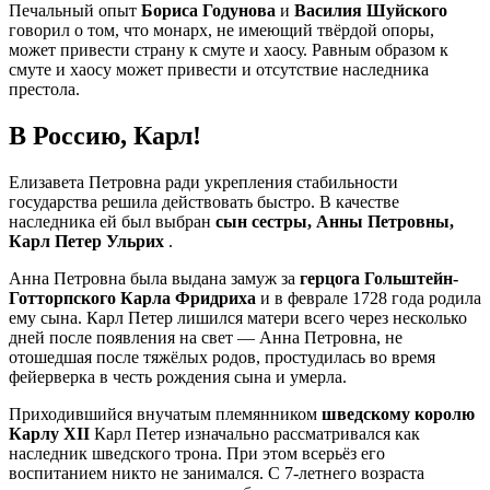
Печальный опыт
Бориса Годунова
и
Василия Шуйского
говорил о том, что монарх, не имеющий твёрдой опоры,
может привести страну к смуте и хаосу. Равным образом к
смуте и хаосу может привести и отсутствие наследника
престола.
В Россию, Карл!
Елизавета Петровна ради укрепления стабильности
государства решила действовать быстро. В качестве
наследника ей был выбран
сын сестры, Анны Петровны,
Карл Петер Ульрих
.
Анна Петровна была выдана замуж за
герцога Гольштейн-
Готторпского Карла Фридриха
и в феврале 1728 года родила
ему сына. Карл Петер лишился матери всего через несколько
дней после появления на свет — Анна Петровна, не
отошедшая после тяжёлых родов, простудилась во время
фейерверка в честь рождения сына и умерла.
Приходившийся внучатым племянником
шведскому королю
Карлу XII
Карл Петер изначально рассматривался как
наследник шведского трона. При этом всерьёз его
воспитанием никто не занимался. С 7-летнего возраста