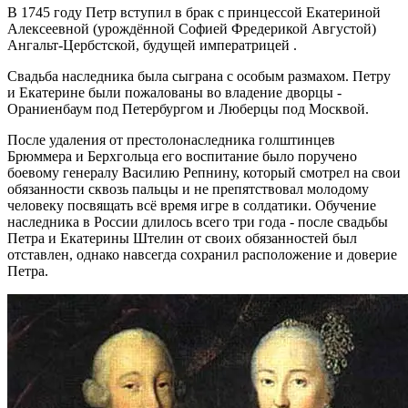
В 1745 году Петр вступил в брак с принцессой Екатериной
Алексеевной (урождённой Софией Фредерикой Августой)
Ангальт-Цербстской, будущей императрицей .
Свадьба наследника была сыграна с особым размахом. Петру
и Екатерине были пожалованы во владение дворцы -
Ораниенбаум под Петербургом и Люберцы под Москвой.
После удаления от престолонаследника голштинцев
Брюммера и Берхгольца его воспитание было поручено
боевому генералу Василию Репнину, который смотрел на свои
обязанности сквозь пальцы и не препятствовал молодому
человеку посвящать всё время игре в солдатики. Обучение
наследника в России длилось всего три года - после свадьбы
Петра и Екатерины Штелин от своих обязанностей был
отставлен, однако навсегда сохранил расположение и доверие
Петра.