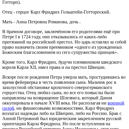
Готторп).
Отец - герцог Карл Фридрих Гольштейн-Готторпский.
Мать - Анна Петровна Романова, дочь .
В брачном договоре, заключённом его родителями ещё при
Петре I в 1724 году, они отказывались от каких-либо
притязаний на российский престол. Но царь оставлял за собой
право назначить своим преемником «одного из урожденных
Божеским благословением из сего супружества принцев».
Кроме того, Карл Фридрих, будучи племянником шведского
короля Карла XII, имел права и на престол Швеции.
Вскоре после рождения Петра умерла мать, простудившись во
время фейерверка в честь появления сына. Мальчик рос в
захолустной обстановке крохотного северогерманского
герцогства. Отец любил сына, но все его помыслы были
направлены на возвращение Шлезвига, который Дания
оккупировала в начале XVIII века. Не располагая ни
военной
силой
, ни финансовыми возможностями, Карл Фридрих
возлагал надежды либо на Швецию, либо на Россию. Брак с
Анной Петровной был юридическим закреплением русской
ориентации Карла Фридриха. Но после вступления на
престол Российской империи Анны Иоанновны, этот курс