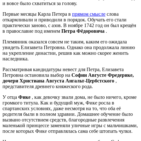
и вовсе было схватиться за голову.
Первые месяцы Карла Петера в
прямом смысле
слова
откармливали и приводили в порядок. Обучать его стали
практически заново, с азов. В ноябре 1742 год он был крещён
в православие под именем
Петра Фёдоровича
.
Племянник оказался совсем не таким, каким его ожидала
увидеть Елизавета Петровна. Однако она продолжала линию
на укрепление династии, решив как можно скорее женить
наследника.
Рассматривая кандидатуры невест для Петра, Елизавета
Петровна остановила выбор на
Софии Августе Фредерике,
дочери Христиана Августа Ангальт-Цербстского
,
представителя древнего княжеского рода.
У отца
Фике
, как девочку звали дома, не было ничего, кроме
громкого титула. Как и будущий муж, Фике росла в
спартанских условиях, даже несмотря на то, что оба её
родителя были в полном здравии. Домашнее обучение было
вызвано отсутствием средств, благородные развлечения
маленькой принцессе заменяли уличные игры с мальчишками,
после которых Фике отправлялась сама себе штопать чулки.