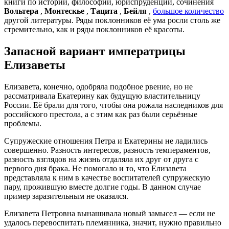
книги по истории, философии, юриспруденции, сочинения
Вольтера
,
Монтескье
,
Тацита
,
Бейля
,
большое количество
другой литературы. Ряды поклонников её ума росли столь же
стремительно, как и ряды поклонников её красоты.
Запасной вариант императрицы
Елизаветы
Елизавета, конечно, одобряла подобное рвение, но не
рассматривала Екатерину как будущую властительницу
России. Её брали для того, чтобы она рожала наследников для
российского престола, а с этим как раз были серьёзные
проблемы.
Супружеские отношения Петра и Екатерины не ладились
совершенно. Разность интересов, разность темпераментов,
разность взглядов на жизнь отдаляла их друг от друга с
первого дня брака. Не помогало и то, что Елизавета
представляла к ним в качестве воспитателей супружескую
пару, прожившую вместе долгие годы. В данном случае
пример заразительным не оказался.
Елизавета Петровна вынашивала новый замысел — если не
удалось перевоспитать племянника, значит, нужно правильно