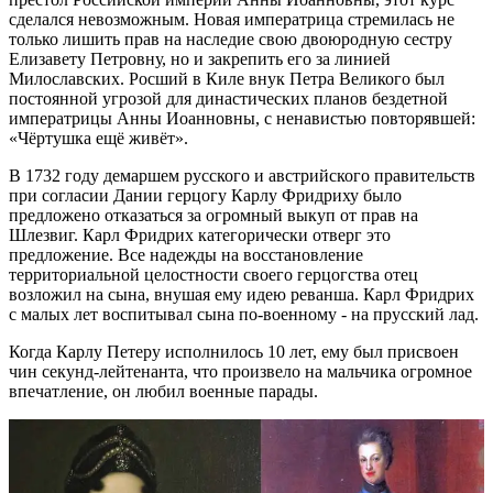
сделался невозможным. Новая императрица стремилась не
только лишить прав на наследие свою двоюродную сестру
Елизавету Петровну, но и закрепить его за линией
Милославских. Росший в Киле внук Петра Великого был
постоянной угрозой для династических планов бездетной
императрицы Анны Иоанновны, с ненавистью повторявшей:
«Чёртушка ещё живёт».
В 1732 году демаршем русского и австрийского правительств
при согласии Дании герцогу Карлу Фридриху было
предложено отказаться за огромный выкуп от прав на
Шлезвиг. Карл Фридрих категорически отверг это
предложение. Все надежды на восстановление
территориальной целостности своего герцогства отец
возложил на сына, внушая ему идею реванша. Карл Фридрих
с малых лет воспитывал сына по-военному - на прусский лад.
Когда Карлу Петеру исполнилось 10 лет, ему был присвоен
чин секунд-лейтенанта, что произвело на мальчика огромное
впечатление, он любил военные парады.