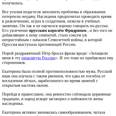
получалось.
Все усилия педагогов заполнить проблемы в образовании
потерпели неудачу. Наследник предпочитал проводить время
в развлечениях, играх в солдатиков, нежели в учебных
занятиях. Он так и не научился хорошо говорить по-русски.
Его увлечение
прусским королём Фридрихом
, и без того не
добавлявшее к нему симпатий, стало совсем уж
непристойным с началом Семилетней войны, в которой
Пруссия выступала противницей России.
Порой раздражённый Пётр бросал фразы вроде: «Затащили
меня в эту
проклятую Россию
». И это тоже не прибавляло ему
сторонников.
Екатерина была полной противоположностью мужа. Русский
язык она изучала с таким рвением, что едва не погибла от
воспаления лёгких, заработанного во время занятий с
открытым настежь окном.
Перейдя в православие, она ревностно соблюдала церковные
традиции, и народ вскоре заговорил о набожности жены
наследника.
Екатерина активно занималась самообразованием, читала