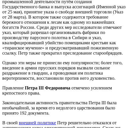
промышленной деятельности путём создания
Государственного банка и выпуска ассигнаций (Именной указ
от 25 мая), принятие указа о свободе внешней торговли (Указ
от 28 марта). В котором также содержится требование
бережного отношения к лесам как одному из важнейших
богатств России. Среди других мер исследователи отмечают
указ, который разрешал организовывать фабрики по
производству парусного полотна в Сибири и указ,
квалифицировавший убийство помещиками крестьян как
«тиранское мучение» и предусматривавший пожизненную
ссылку. Петр также прекратил преследование старообрядцев.
Однако эти меры не принесли ему популярности; более того,
введение в армии прусских порядков вызвали сильное
раздражение в гвардии, а проводимая им политика
веротерпимости, восстановили против него духовенство.
Правление
Петра III Федоровича
отмечено усилением
крепостного права.
Законодательная активность правительства Петра III была
необычайной, за время его недолгого царствования было
принято 192 документа.
В своей
внешней политике
Петр решительно отказался от
антипрусского курса елизаветинской дипломатии. Сразу же