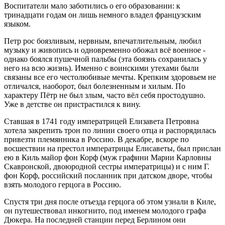
Воспитатели мало заботились о его образовании: к
тринадцати годам он лишь немного владел французским
языком.
Петр рос боязливым, нервным, впечатлительным, любил
музыку и живопись и одновременно обожал всё военное -
однако боялся пушечной пальбы (эта боязнь сохранилась у
него на всю жизнь). Именно с воинскими утехами были
связаны все его честолюбивые мечты. Крепким здоровьем не
отличался, наоборот, был болезненным и хилым. По
характеру Пётр не был злым, часто вёл себя простодушно.
Уже в детстве он пристрастился к вину.
Ставшая в 1741 году императрицей Елизавета Петровна
хотела закрепить трон по линии своего отца и распорядилась
привезти племянника в Россию. В декабре, вскоре по
восшествии на престол императрицы Елисаветы, был прислан
ею в Киль майор фон Корф (муж графини Марии Карловны
Скавронской, двоюродной сестры императрицы) и с ним Г.
фон Корф, российский посланник при датском дворе, чтобы
взять молодого герцога в Россию.
Спустя три дня после отъезда герцога об этом узнали в Киле,
он путешествовал инкогнито, под именем молодого графа
Дюкера. На последней станции перед Берлином они