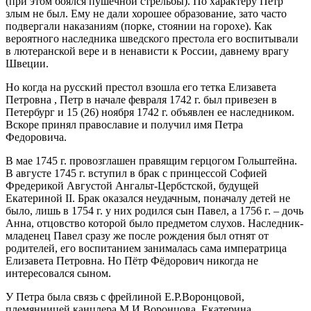
(при этом боялся пушечной стрельбы). По характеру Пётр
злым не был. Ему не дали хорошее образование, зато часто
подвергали наказаниям (порке, стоянии на горохе). Как
вероятного наследника шведского престола его воспитывали
в лютеранской вере и в ненависти к России, давнему врагу
Швеции.
Но когда на русский престол взошла его тетка Елизавета
Петровна , Петр в начале февраля 1742 г. был привезен в
Петербург и 15 (26) ноября 1742 г. объявлен ее наследником.
Вскоре принял православие и получил имя Петра
Федоровича.
В мае 1745 г. провозглашен правящим герцогом Гольштейна.
В августе 1745 г. вступил в брак с принцессой Софией
Фредерикой Августой Ангальт-Цербстской, будущей
Екатериной II. Брак оказался неудачным, поначалу детей не
было, лишь в 1754 г. у них родился сын Павел, а 1756 г. – дочь
Анна, отцовство которой было предметом слухов. Наследник-
младенец Павел сразу же после рождения был отнят от
родителей, его воспитанием занималась сама императрица
Елизавета Петровна. Но Пётр Фёдорович никогда не
интересовался сыном.
У Петра была связь с фрейлиной Е.Р.Воронцовой,
племянницей канцлера М.И.Воронцова. Екатерина