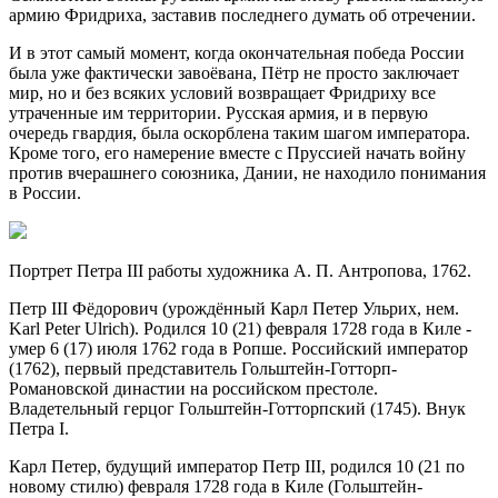
армию Фридриха, заставив последнего думать об отречении.
И в этот самый момент, когда окончательная победа России
была уже фактически завоёвана, Пётр не просто заключает
мир, но и без всяких условий возвращает Фридриху все
утраченные им территории. Русская армия, и в первую
очередь гвардия, была оскорблена таким шагом императора.
Кроме того, его намерение вместе с Пруссией начать войну
против вчерашнего союзника, Дании, не находило понимания
в России.
Портрет Петра III работы художника А. П. Антропова, 1762.
Петр III Фёдорович (урождённый Карл Петер Ульрих, нем.
Karl Peter Ulrich). Родился 10 (21) февраля 1728 года в Киле -
умер 6 (17) июля 1762 года в Ропше. Российский император
(1762), первый представитель Гольштейн-Готторп-
Романовской династии на российском престоле.
Владетельный герцог Гольштейн-Готторпский (1745). Внук
Петра I.
Карл Петер, будущий император Петр III, родился 10 (21 по
новому стилю) февраля 1728 года в Киле (Гольштейн-