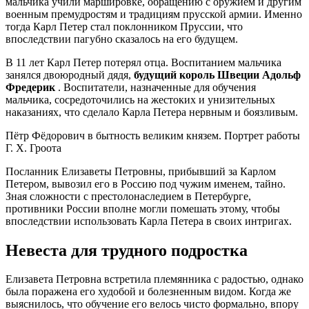
мальчика учили маршировке, обращению с оружием и другим
военным премудростям и традициям прусской армии. Именно
тогда Карл Петер стал поклонником Пруссии, что
впоследствии пагубно сказалось на его будущем.
В 11 лет Карл Петер потерял отца. Воспитанием мальчика
занялся двоюродный дядя,
будущий король Швеции Адольф
Фредерик
. Воспитатели, назначенные для обучения
мальчика, сосредоточились на жестоких и унизительных
наказаниях, что сделало Карла Петера нервным и боязливым.
Пётр Фёдорович в бытность великим князем. Портрет работы
Г. Х. Гроота
Посланник Елизаветы Петровны, прибывший за Карлом
Петером, вывозил его в Россию под чужим именем, тайно.
Зная сложности с престолонаследием в Петербурге,
противники России вполне могли помешать этому, чтобы
впоследствии использовать Карла Петера в своих интригах.
Невеста для трудного подростка
Елизавета Петровна встретила племянника с радостью, однако
была поражена его худобой и болезненным видом. Когда же
выяснилось, что обучение его велось чисто формально, впору