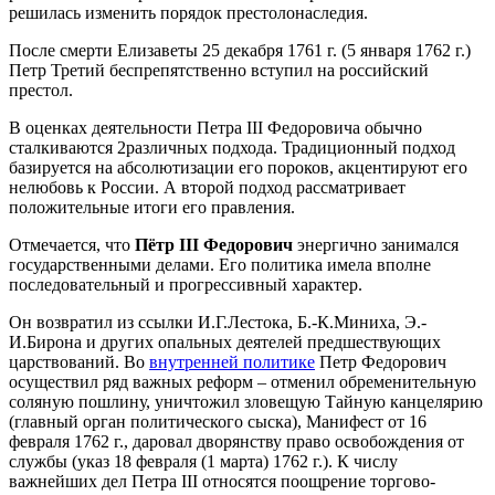
решилась изменить порядок престолонаследия.
После смерти Елизаветы 25 декабря 1761 г. (5 января 1762 г.)
Петр Третий беспрепятственно вступил на российский
престол.
В оценках деятельности Петра III Федоровича обычно
сталкиваются 2различных подхода. Традиционный подход
базируется на абсолютизации его пороков, акцентируют его
нелюбовь к России. А второй подход рассматривает
положительные итоги его правления.
Отмечается, что
Пётр III Федорович
энергично занимался
государственными делами. Его политика имела вполне
последовательный и прогрессивный характер.
Он возвратил из ссылки И.Г.Лестока, Б.-К.Миниха, Э.-
И.Бирона и других опальных деятелей предшествующих
царствований. Во
внутренней политике
Петр Федорович
осуществил ряд важных реформ – отменил обременительную
соляную пошлину, уничтожил зловещую Тайную канцелярию
(главный орган политического сыска), Манифест от 16
февраля 1762 г., даровал дворянству право освобождения от
службы (указ 18 февраля (1 марта) 1762 г.). К числу
важнейших дел Петра III относятся поощрение торгово-