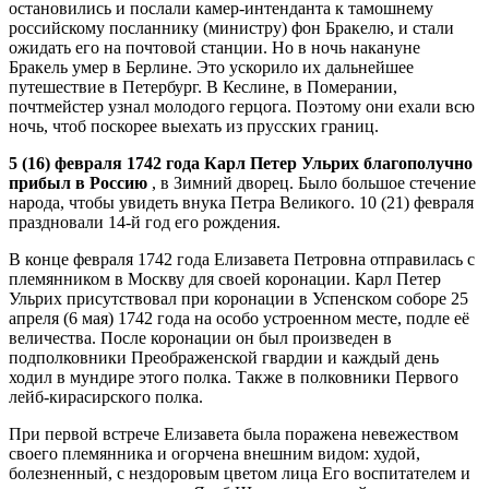
остановились и послали камер-интенданта к тамошнему
российскому посланнику (министру) фон Бракелю, и стали
ожидать его на почтовой станции. Но в ночь накануне
Бракель умер в Берлине. Это ускорило их дальнейшее
путешествие в Петербург. В Кеслине, в Померании,
почтмейстер узнал молодого герцога. Поэтому они ехали всю
ночь, чтоб поскорее выехать из прусских границ.
5 (16) февраля 1742 года Карл Петер Ульрих благополучно
прибыл в Россию
, в Зимний дворец. Было большое стечение
народа, чтобы увидеть внука Петра Великого. 10 (21) февраля
праздновали 14-й год его рождения.
В конце февраля 1742 года Елизавета Петровна отправилась с
племянником в Москву для своей коронации. Карл Петер
Ульрих присутствовал при коронации в Успенском соборе 25
апреля (6 мая) 1742 года на особо устроенном месте, подле её
величества. После коронации он был произведен в
подполковники Преображенской гвардии и каждый день
ходил в мундире этого полка. Также в полковники Первого
лейб-кирасирского полка.
При первой встрече Елизавета была поражена невежеством
своего племянника и огорчена внешним видом: худой,
болезненный, с нездоровым цветом лица Его воспитателем и