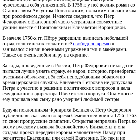
чувствовала себя униженной. В 1756 г. у неё возник роман со
Станиславом Августом Понятовским, польским посланником
при российском дворе. Имеются сведения, что Пётр
Федорович с Екатериной часто устраивали совместные
ужины вместе с Понятовским и Елизаветой Воронцовой.
В начале 1750-х гг. Пётру разрешили выписать небольшой
отряд голштинских солдат и всё
свободное время
он
занимался с ними военными упражнениями и манёврами.
Также он очень любил игру на скрипке.
За годы, проведённые в России, Пётр Федорович никогда не
пытался лучше узнать страну, её народ, историю, пренебрегал
русскими обычаями, вёл себя неподобающим образом во
время церковной службы. Елизавета Петровна не допускала
Петра к участию в решении политических вопросов и дала
ему должность директора Шляхетского корпуса. Она многое
ему прощала как сыну рано умершей любимой сестры.
Будучи поклонником Фридриха Великого, Петр Федорович
публично высказывал во время Семилетней войны 1756–1763
гг. свои пропрусские симпатии. Открытая неприязнь Петра ко
всему русскому вызвала беспокойство у Елизаветы и она
создала проект передачи короны малолетнему Павлу при
регентстве Екатерины или самой Екатерине. Но так и не