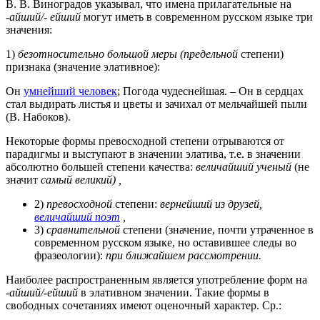
В. В. Виноградов указывал, что имена прилагательные на
-айший/- ейший
могут иметь в современном русском языке три
значения:
1)
безотносительно большой меры (предельной
степени)
признака (значение элативное):
Он
умнейший человек
; Погода чудеснейшая. – Он в сердцах
стал выдирать листья и цветы и зачихал от мельчайшей пыли
(В. Набоков).
Некоторые формы превосходной степени отрываются от
парадигмы и выступают в значении элатива, т.е. в значении
абсолютно большей степени качества:
величайший ученый
(не
значит
самый великий) ,
2)
превосходной
степени:
вернейший из друзей,
величайший поэт
,
3)
сравнительной
степени (значение, почти утраченное в
современном русском языке, но оставившее следы во
фразеологии):
при ближайшем рассмотрении.
Наиболее распространенным является употребление форм на
-айший/-ейший
в элативном значении. Такие формы в
свободных сочетаниях имеют оценочный характер. Ср.: