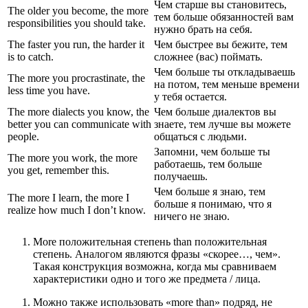
Чем старше вы становитесь,
The older you become, the more
тем больше обязанностей вам
responsibilities you should take.
нужно брать на себя.
The faster you run, the harder it
Чем быстрее вы бежите, тем
is to catch.
сложнее (вас) поймать.
Чем больше ты откладываешь
The more you procrastinate, the
на потом, тем меньше времени
less time you have.
у тебя остается.
The more dialects you know, the
Чем больше диалектов вы
better you can communicate with
знаете, тем лучше вы можете
people.
общаться с людьми.
Запомни, чем больше ты
The more you work, the more
работаешь, тем больше
you get, remember this.
получаешь.
Чем больше я знаю, тем
The more I learn, the more I
больше я понимаю, что я
realize how much I don’t know.
ничего не знаю.
More положительная степень than положительная
степень. Аналогом являются фразы «скорее…, чем».
Такая конструкция возможна, когда мы сравниваем
характеристики одно и того же предмета / лица.
Можно также использовать «more than» подряд, не