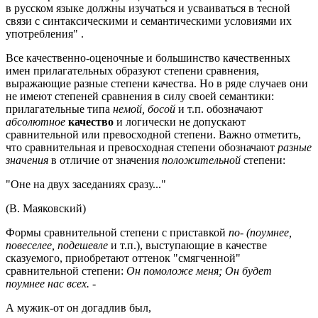
в русском языке должны изучаться и усваиваться в тесной
связи с синтаксическими и семантическими условиями их
употребления" .
Все качественно-оценочные и большинство качественных
имен прилагательных образуют степени сравнения,
выражающие разные степени качества. Но в ряде случаев они
не имеют степеней сравнения в силу своей семантики:
прилагательные типа
немой, босой
и т.п. обозначают
абсолютное
качество
и логически не допускают
сравнительной или превосходной степени. Важно отметить,
что сравнительная и превосходная степени обозначают
разные
значения
в отличие от значения
положительной
степени:
"Оне на двух заседаниях сразу..."
(В. Маяковский)
Формы сравнительной степени с приставкой
по- (поумнее,
повеселее, подешевле
и т.п.), выступающие в качестве
сказуемого, приобретают оттенок "смягченной"
сравнительной степени:
Он помоложе меня; Он будет
поумнее нас всех. -
А мужик-от он догадлив был,