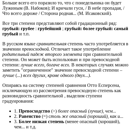
Больше всего его поразило то, что с понедельника он будет
Лужиным (В. Набоков); И кричали гуси, / В небе пропадая, /
Что всего дороже / Сторона родная... (М. Исаковский).
Все три степени представляют собой градационный ряд:
грубый: грубее
:
грубейший
;
грубый: более грубый: самый
грубый
и т.п.
В русском языке
сравнительная
степень часто употребляется в
значении
превосходной.
Отличает такое употребление
родительный падеж второго элемента
при сравнительной
степени. Он может быть использован и при превосходной
степени:
лучше всего, богаче всех.
В некоторых случаях можно
заметить "ограниченное" значение превосходной степени –
лучше
(...)
всех других, кроме одного (двух...).
Опираясь на систему степеней сравнения Отто Есперсена,
исключающую из рассмотрения превосходную степень как
разновидность сравнительной , выделим ступени
градуирования:
1.
Превосходство
(>)
более опасный (лучше), чем...
2.
Равенство
(=) с
толь же опасный (хороший), как и...
3.
Более низкая степень
(менее опасный (хороший),
чем... и т.д.