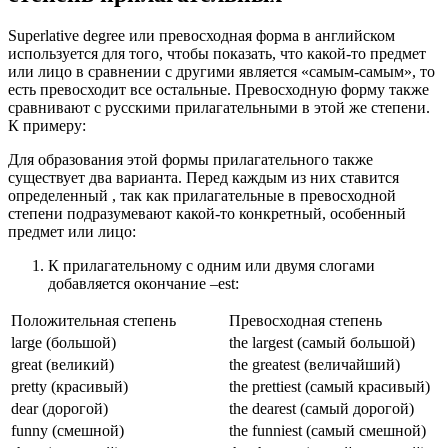
Superlative degree или превосходная форма в английском
используется для того, чтобы показать, что какой-то предмет
или лицо в сравнении с другими является «самым-самым», то
есть превосходит все остальные. Превосходную форму также
сравнивают с русскими прилагательными в этой же степени.
К примеру:
Для образования этой формы прилагательного также
существует два варианта. Перед каждым из них ставится
определенный , так как прилагательные в превосходной
степени подразумевают какой-то конкретный, особенный
предмет или лицо:
К прилагательному с одним или двумя слогами
добавляется окончание –est:
Положительная степень
Превосходная степень
large (большой)
the largest (самый большой)
great (великий)
the greatest (величайший)
pretty (красивый)
the prettiest (самый красивый)
dear (дорогой)
the dearest (самый дорогой)
funny (смешной)
the funniest (самый смешной)