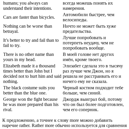
humans; you always can
всегда можешь понять их
understand their intentions.
намерения.
Автомобили быстрее, чем
Cars are faster than bicycles.
велосипеды.
Nothing can be worse than
Ничто не может быть хуже
betrayal.
предательства.
Лучше попробовать и
It’s better to try and fail than to
потерпеть неудачу, чем не
fail to try.
попробовать вообще.
There is no other name than
В моей голове нет других
yours in my head.
имён, кроме твоего.
Elizabeth made it a thousand
Элизабет сделала это в тысячу
times better than John but I
раз лучше чем Джон, но я
decided not to hurt him and said
решила не расстраивать его и
nothing.
ничего ему не сказала.
The black costume suits you
Черный костюм подходит тебе
better than the blue one.
больше, чем синий.
George won the fight because
Джордж выиграл бой, потому
he was more prepared than his
что он был более подготовлен,
rival.
чем его соперник.
К предложению, а точнее к слову more можно добавить
наречие rather. Rather more обычно используется для сравнения