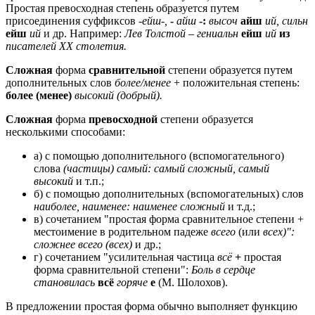
Простая превосходная степень образуется путем
присоединения суффиксов
-ейш-,
-
айш
-:
высоч
айш
ий, сильн
ейш
ий
и др. Например:
Лев Толстой – гениальн
ейш
ий
из
писателей XX столетия.
Сложная
форма
сравнительной
степени образуется путем
дополнительных слов
более/менее
+ положительная степень:
более (менее)
высокий (добрый).
Сложная
форма
превосходной
степени образуется
несколькими способами:
а) с помощью дополнительного (вспомогательного)
слова
(частицы) самый: самый сложный, самый
высокий
и т.п.;
б) с помощью дополнительных (вспомогательных) слов
наиболее, наименее: наименее сложный
и т.д.;
в) сочетанием "простая форма сравнительное степени +
местоимение в родительном падеже
всего
(или
всех)":
сложнее всего (всех)
и др.;
г) сочетанием "усилительная частица
всё
+
простая
форма сравнительной степени":
Боль в сердце
становилась
всё
горяче
е
(М. Шолохов).
В предложении простая форма обычно выполняет функцию