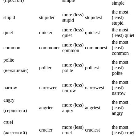
(простой)
simple
simple
the most
more (less)
stupid
stupider
stupidest
(least)
stupid
stupid
more (less)
the most
quiet
quieter
quietest
quiet
(least) quiet
the most
more (less)
common
commoner
commonest
(least)
common
common
polite
the most
more (less)
politer
politest
(least)
(вежливый)
polite
polite
the most
more (less)
narrow
narrower
narrowest
(least)
narrow
narrow
angry
the most
more (less)
angrier
angriest
(least)
(сердитый)
angry
angry
cruel
more (less)
the most
crueler
cruelest
(жестокий)
cruel
(least) cruel