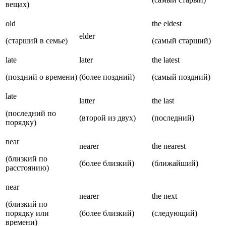
вещах)
old
the eldest
elder
(старший в семье)
(самый старший)
late
later
the latest
(поздний о времени)
(более поздний)
(самый поздний)
late
latter
the last
(последний по
(второй из двух)
(последний)
порядку)
near
nearer
the nearest
(близкий по
(более близкий)
(ближайший)
расстоянию)
near
nearer
the next
(близкий по
порядку или
(более близкий)
(следующий)
времени)