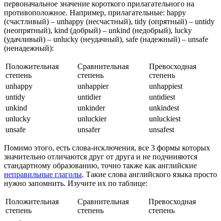
первоначальное значение короткого прилагательного на
противоположное. Например, прилагательные: happy
(счастливый) – unhappy (несчастный), tidy (опрятный) – untidy
(неопрятный), kind (добрый) – unkind (недобрый), lucky
(удачливый) – unlucky (неудачный), safe (надежный) – unsafe
(ненадежный):
Положительная
Сравнительная
Превосходная
степень
степень
степень
unhappy
unhappier
unhappiest
untidy
untidier
untidiest
unkind
unkinder
unkindest
unlucky
unluckier
unluckiest
unsafe
unsafer
unsafest
Помимо этого, есть слова-исключения, все 3 формы которых
значительно отличаются друг от друга и не подчиняются
стандартному образованию, точно также как английские
неправильные глаголы
. Такие слова английского языка просто
нужно запомнить. Изучите их по таблице:
Положительная
Сравнительная
Превосходная
степень
степень
степень