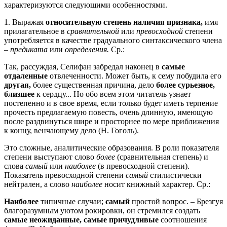
характеризуются следующими особенностями.
1. Выражая
относительную степень наличия признака,
имя
прилагательное в
сравнительной
или
превосходной
степени
употребляется в качестве градуального синтаксического члена
–
предиката
или
определения.
Ср.:
Так, рассуждая, Селифан забредал наконец в
самые
отдаленные
отвлеченности. Может быть, к сему побудила его
другая,
более существенная причина, дело
более сурьезное,
близшее
к сердцу... Но обо всем этом читатель узнает
постепенно и в свое время, если только будет иметь терпение
прочесть предлагаемую повесть, очень длинную, имеющую
после раздвинуться шире и просторнее по мере приближения
к концу, венчающему дело (Н. Гоголь).
Это сложные, аналитические образования. В роли показателя
степени выступают слово
более
(сравнительная степень) и
слова
самый
или
наиболее
(в превосходной степени).
Показатель превосходной степени
самый
стилистически
нейтрален, а слово
наиболее
носит книжный характер. Ср.:
Наиболее
типичные случаи;
самый
простой вопрос. – Брезгуя
благоразумным уютом рокировки, он стремился создать
самые неожиданные, самые причудливые
соотношения