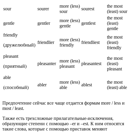
more (less)
the most
sour
sourer
sourest
sour
(least) sour
the most
more (less)
gentle
gentler
gentlest
(least)
gentle
gentle
friendly
the most
more (less)
friendlier
friendliest
(least)
(дружелюбный)
friendly
friendly
pleasant
the most
more (less)
pleasanter
pleasantest
(least)
(приятный)
pleasant
pleasant
able
more (less)
the most
abler
ablest
(способный)
able
(least) able
Предпочтение сейчас все чаще отдается формам more / less и
most / least.
Также есть трехсложные прилагательные-исключения,
образующие степени с помощью –er и –est. К ним относятся
такие слова, которые с помощью приставок меняют