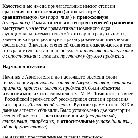
Качественные имена прилагательные имеют степени
сравнения:
положительную
(исходная форма),
сравнительную
(ком пара- тив
) и
превосходную
(суперлатив).
Грамматическая категория
степеней сравнения
выступает в качестве грамматикализованного ядра
функционально-семантической категории градуальности ,
значение которой реализуется разноуровневыми языковыми
средствами. Значение степеней сравнения заключается в том,
что сравнительная степень передает
интенсивность признака
в сопоставлении с тем же признаком у другого предмета
.
Научная дискуссия
Начиная с Аристотеля и до настоящего времени слова,
передающие
градуальное значение (меры, степени, величины
признака, процесса, явления, предмета),
были объектом
изучения многих исследователей 3 . М. В. Ломоносов в своей
"Российской грамматике" рассматривал степени сравнения
категории
субъективной оценки
. Русские грамматисты XIX в.
данные аспекты сблизили. Было установлено две категории
степеней качества –
неотносительные
(
староватый,
старенький, старёхонек)
и
относительные
(старейший из...,
один другого старее)
.
Не называя представленные явления термином