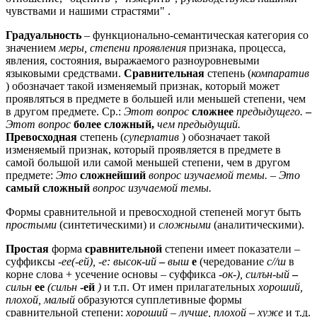
чувствами и нашими страстями" .
Градуальность
– функционально-семантическая категория со
значением
меры, степени проявления
признака, процесса,
явления, состояния, выражаемого разноуровневыми
языковыми средствами.
Сравнительная
степень (
компаратив
) обозначает такой изменяемый признак, который может
проявляться в предмете в большей или меньшей степени, чем
в другом предмете. Ср.:
Этот вопрос
сложнее
предыдущего.
–
Этот вопрос
более сложный,
чем предыдущий.
Превосходная
степень (
суперлатив
) обозначает такой
изменяемый признак, который проявляется в предмете в
самой большой или самой меньшей степени, чем в другом
предмете:
Это
сложнейший
вопрос изучаемой темы. – Это
самый сложный
вопрос изучаемой темы.
Формы сравнительной и превосходной степеней могут быть
простыми
(синтетическими) и
сложными
(аналитическими).
Простая
форма
сравнительной
степени имеет показатели –
суффиксы
-ее(-ей), -е: высок-ий
–
выш
е
(чередование
с//ш
в
корне слова + усечение основы – суффикса
-ок-), силън-ый
–
сильн
ее
(сильн
-ей
)
и т.п. От имен прилагательных
хороший,
плохой, малый
образуются супплетивные формы
сравнительной степени:
хороший – лучше, плохой – хуже
и т.д.