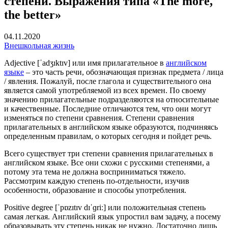
степени. Выражения типа «The more,
the better»
04.11.2020
Внешкольная жизнь
Adjective [ˈadʒɪktɪv] или имя прилагательное в
английском
языке
– это часть речи, обозначающая признак предмета / лица
/ явления. Пожалуй, после глагола и существительного она
является самой употребляемой из всех времен. По своему
значению прилагательные подразделяются на относительные
и качественные. Последние отличаются тем, что они могут
изменяться по степени сравнения. Степени сравнения
прилагательных в английском языке образуются, подчиняясь
определенным правилам, о которых сегодня и пойдет речь.
Всего существует три степени сравнения прилагательных в
английском языке. Все они схожи с русскими степенями, а
потому эта тема не должна восприниматься тяжело.
Рассмотрим каждую степень по-отдельности, изучив
особенности, образование и способы употребления.
Positive degree [ˈpɒzɪtɪv dɪˈɡriː] или положительная степень
самая легкая. Английский язык упростил вам задачу, а посему
образовывать эту степень никак не нужно. Достаточно лишь