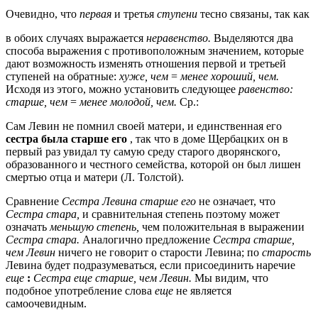
Очевидно, что
первая
и третья
ступени
тесно связаны, так как
в обоих случаях выражается
неравенство.
Выделяются два
способа выражения с противоположным значением, которые
дают возможность изменять отношения первой и третьей
ступеней на обратные:
хуже, чем
=
менее хороший, чем.
Исходя из этого, можно установить следующее
равенство:
старше, чем
=
менее молодой, чем.
Ср.:
Сам Левин не помнил своей матери, и единственная его
сестра была старше его
, так что в доме Щербацких он в
первый раз увидал ту самую среду старого дворянского,
образованного и честного семейства, которой он был лишен
смертью отца и матери (Л. Толстой).
Сравнение
Сестра Левина старше его
не означает, что
Сестра стара,
и сравнительная степень поэтому может
означать
меньшую степень,
чем положительная в выражении
Сестра стара.
Аналогично предложение
Сестра старше,
чем Левин
ничего не говорит о старости Левина; по
старость
Левина будет подразумеваться, если присоединить наречие
еще
:
Сестра еще старше, чем Левин.
Мы видим, что
подобное употребление слова
еще
не является
самоочевидным.