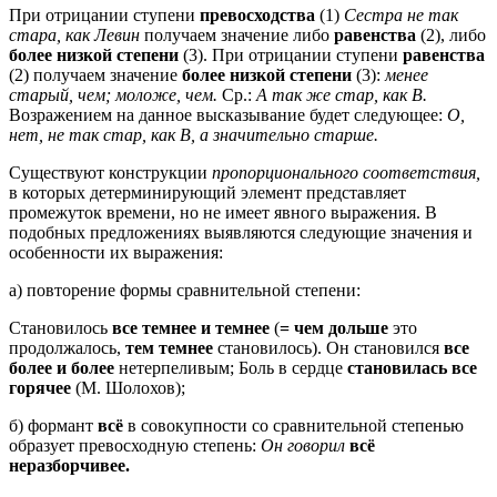
При отрицании ступени
превосходства
(1)
Сестра не так
стара, как Левин
получаем значение либо
равенства
(2), либо
более низкой степени
(3). При отрицании ступени
равенства
(2) получаем значение
более низкой степени
(3):
менее
старый, чем; моложе, чем.
Ср.:
А так же стар, как В.
Возражением на данное высказывание будет следующее:
О,
нет, не так стар, как В, а значительно старше.
Существуют конструкции
пропорционального соответствия,
в которых детерминирующий элемент представляет
промежуток времени, но не имеет явного выражения. В
подобных предложениях выявляются следующие значения и
особенности их выражения:
а) повторение формы сравнительной степени:
Становилось
все темнее и темнее
(
= чем дольше
это
продолжалось,
тем темнее
становилось). Он становился
все
более и более
нетерпеливым; Боль в сердце
становилась все
горячее
(М. Шолохов);
б) формант
всё
в совокупности со сравнительной степенью
образует превосходную степень:
Он говорил
всё
неразборчивее.