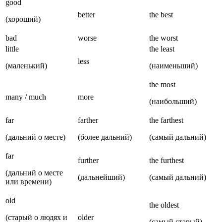
good
better
the best
(хороший)
bad
worse
the worst
little
the least
less
(маленький)
(наименьший)
the most
many / much
more
(наибольший)
far
farther
the farthest
(дальний о месте)
(более дальний)
(самый дальний)
far
further
the furthest
(дальний о месте
(дальнейший)
(самый дальний)
или времени)
old
the oldest
(старый о людях и
older
(самый старый)