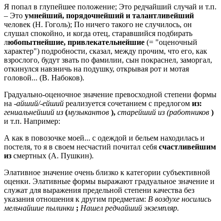
Я попал в глупейшее положение; Это редчайший случай и т.п.
– Это
умнейший, порядочнейший и талантливейший
человек (Н. Гоголь); По ничего такого не случилось, он
слушал спокойно, и когда отец, старавшийся подбирать
л
юбопытнейшие, привлекательнейшие
(= "оценочный
характер") подробности, сказал, между прочим, что его, как
взрослого, будут звать по фамилии, сын покраснел, заморгал,
откинулся навзничь на подушку, открывая рот и мотая
головой... (В. Набоков).
Градуально-оценочное значение превосходной степени формы
на
-айший/-ейший
реализуется сочетанием с предлогом
из:
гениальнейший из
(
музыкантов
),
старейший из (работников
)
и т.п. Например:
А как в повозочке моей... с одеждой и бельем находилась и
постеля, то я в своем несчастий почитал себя
счастливейшим
из
смертных (А. Пушкин).
Элативное значение очень близко к категории субъективной
оценки. Элативные формы выражают градуальное значение и
служат для выражения предельной степени качества без
указания отношения к другим предметам:
В воздухе носились
мельчайшие пылинки
;
Нашел редчайший экземпляр.