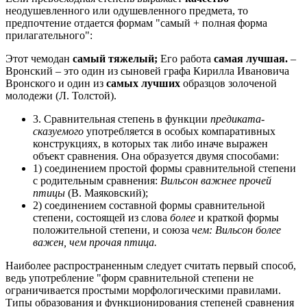
неодушевленного или одушевленного предмета, то
предпочтение отдается формам "самый + полная форма
прилагательного":
Этот чемодан
самый тяжелый;
Его работа
самая лучшая.
–
Вронский – это один из сыновей графа Кирилла Ивановича
Вронского и один из
самых лучших
образцов золоченой
молодежи (Л. Толстой).
3. Сравнительная степень в функции
предиката-
сказуемого
употребляется в особых компаративных
конструкциях, в которых так либо иначе выражен
объект сравнения. Она образуется двумя способами:
1) соединением простой формы сравнительной степени
с родительным сравнения:
Вильсон важнее прочей
птицы
(В. Маяковский);
2) соединением составной формы сравнительной
степени, состоящей из слова
более
и краткой формы
положительной степени, и союза
чем: Вильсон более
важен, чем прочая птица.
Наиболее распространенным следует считать первый способ,
ведь употребление "форм сравнительной степени не
ограничивается простыми морфологическими правилами.
Типы образования и функционирования степеней сравнения