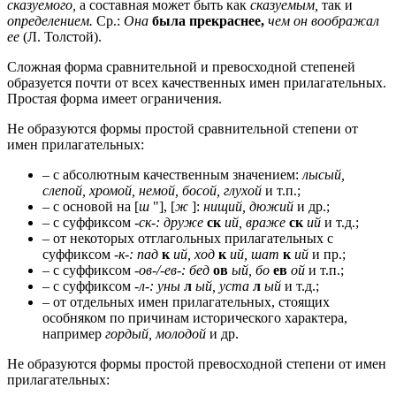
сказуемого,
а составная может быть как
сказуемым,
так и
определением.
Ср.:
Она
была прекраснее,
чем он воображал
ее
(Л. Толстой).
Сложная форма сравнительной и превосходной степеней
образуется почти от всех качественных имен прилагательных.
Простая форма имеет ограничения.
Не образуются формы простой сравнительной степени от
имен прилагательных:
– с абсолютным качественным значением:
лысый,
слепой, хромой, немой, босой, глухой
и т.п.;
– с основой на [
ш
"], [
ж
]:
нищий, дюжий
и др.;
– с суффиксом
-ск-: друже
ск
ий, враже
ск
ий
и т.д.;
– от некоторых отглагольных прилагательных с
суффиксом
-к-: пад
к
ий, ход
к
ий, шат
к
ий
и пр.;
– с суффиксом
-ов-/-ев-: бед
ов
ый, бо
ев
ой
и т.п.;
– с суффиксом
-л-: уны
л
ый, уста
л
ый
и т.д.;
– от отдельных имен прилагательных, стоящих
особняком по причинам исторического характера,
например
гордый, молодой
и др.
Не образуются формы простой превосходной степени от имен
прилагательных: