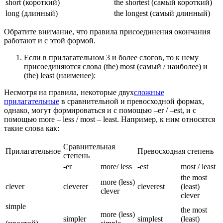
short (короткий)
the shortest (самый короткий)
long (длинный)
the longest (самый длинный)
Обратите внимание, что правила присоединения окончания
работают и с этой формой.
Если в прилагательном 3 и более слогов, то к нему
присоединяются слова (the) most (самый / наиболее) и
(the) least (наименее):
Несмотря на правила, некоторые двух
сложные
прилагательные
в сравнительной и превосходной формах,
однако, могут формироваться и с помощью –er / –est, и с
помощью more – less / most – least. Например, к ним относятся
такие слова как:
Сравнительная
Прилагательное
Превосходная степень
степень
-er
more/ less
-est
most / least
the most
more (less)
clever
cleverer
cleverest
(least)
clever
clever
simple
the most
more (less)
simpler
simplest
(least)