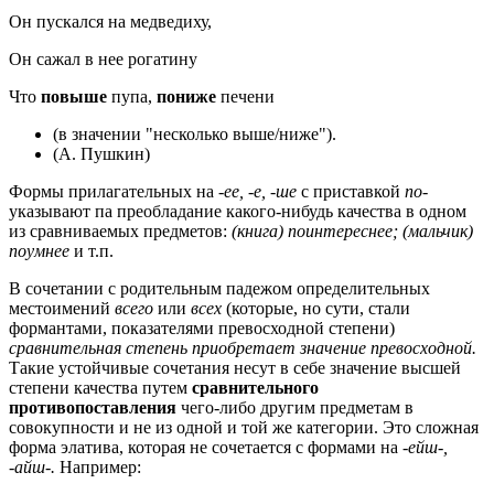
Он пускался на медведиху,
Он сажал в нее рогатину
Что
повыше
пупа,
пониже
печени
(в значении "несколько выше/ниже").
(А. Пушкин)
Формы прилагательных на
-ее, -е, -ше
с приставкой
по-
указывают па преобладание какого-нибудь качества в одном
из сравниваемых предметов:
(книга) поинтереснее; (мальчик)
поумнее
и т.п.
В сочетании с родительным падежом определительных
местоимений
всего
или
всех
(которые, но сути, стали
формантами, показателями превосходной степени)
сравнительная степень приобретает значение превосходной.
Такие устойчивые сочетания несут в себе значение высшей
степени качества путем
сравнительного
противопоставления
чего-либо другим предметам в
совокупности и не из одной и той же категории. Это сложная
форма элатива, которая не сочетается с формами на
-ейш-,
-айш-.
Например: