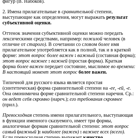
фигур (В. Набоков).
2. Имена прилагательные в
сравнительной
степени,
выступающие как определения, могут выражать
результат
субъективной оценки.
Оттенок значения субъективной оценки можно передать
лексическими средствами, например:
пожилой
человек (в
отличие от
старого).
В сочетании со словом
более
имя
прилагательное употребляется как в полной, так и в краткой
форме:
этот вопрос более важен
:
важный
(составная форма);
этот вопрос важнее
:
важней
(простая форма). Краткая
форма
более важен
передает состояние, мыслимое
во времени:
В настоящий момент этот вопрос
более важен.
Типичной для русского языка является простая
(синтетическая) форма сравнительной степени на
-ее, -ей, -е.
Она омонимична форме сравнительной степени наречия. Ср.:
он ведет себя скромно
(нареч.);
его требования скромнее
(прил.).
Превосходная
степень имени прилагательного, выступающая
в функции именного сказуемого, имеет три формы,
аналогичные формам сравнительной степени:
этот вопрос
самый
(
важный
):
наиболее (важен)
:
важнее всех (всего).
Если превосходная степень выражает
качество