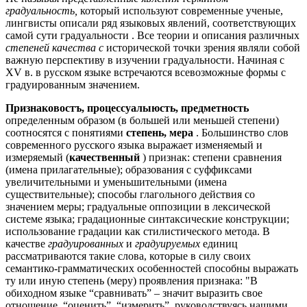
градуальность,
который используют современные ученые,
лингвисты описали ряд языковых явлений, соответствующих
самой сути градуальности . Все теории и описания различных
степеней качества с
исторической точки зрения являли собой
важную перспективу в изучении градуальности. Начиная с
XV в. в русском языке встречаются всевозможные формы с
градуированным значением.
Признаковостъ, процессуалыюсть, предметность
определенным образом (в большей или меньшей степени)
соотносятся с понятиями
степень, мера
. Большинство слов
современного русского языка выражает изменяемый и
измеряемый (
качественный
) признак: степени сравнения
(имена прилагательные); образования с суффиксами
увеличительными и уменьшительными (имена
существительные); способы глагольного действия со
значением меры; градуальные оппозиции в лексической
системе языка; градационные синтаксические конструкции;
использование градации как стилистического метода. В
качестве
градуированных
и
градуируемых
единиц
рассматриваются такие слова, которые в силу своих
семантико-грамматических особенностей способны выражать
ту или иную степень (меру) проявления признака: "В
обиходном языке “сравнивать” – значит выразить свое
отношение, “оценить”, “измерить”, руководствуясь нашими