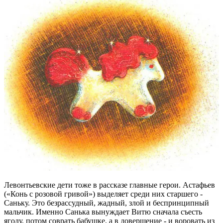
Левонтьевские дети тоже в рассказе главные герои. Астафьев
(«Конь с розовой гривой») выделяет среди них старшего -
Саньку. Это безрассудный, жадный, злой и беспринципный
мальчик. Именно Санька вынуждает Витю сначала съесть
ягоду, потом соврать бабушке, а в довершение - и воровать из