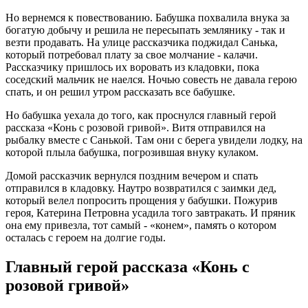
Но вернемся к повествованию. Бабушка похвалила внука за
богатую добычу и решила не пересыпать землянику - так и
везти продавать. На улице рассказчика поджидал Санька,
который потребовал плату за свое молчание - калачи.
Рассказчику пришлось их воровать из кладовки, пока
соседский мальчик не наелся. Ночью совесть не давала герою
спать, и он решил утром рассказать все бабушке.
Но бабушка уехала до того, как проснулся главный герой
рассказа «Конь с розовой гривой». Витя отправился на
рыбалку вместе с Санькой. Там они с берега увидели лодку, на
которой плыла бабушка, погрозившая внуку кулаком.
Домой рассказчик вернулся поздним вечером и спать
отправился в кладовку. Наутро возвратился с заимки дед,
который велел попросить прощения у бабушки. Пожурив
героя, Катерина Петровна усадила того завтракать. И пряник
она ему привезла, тот самый - «конем», память о котором
осталась с героем на долгие годы.
Главный герой рассказа «Конь с
розовой гривой»