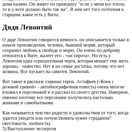
дома калачи. Он живет по принципу "если у меня все плохо,
то и у всех должно быть так же". В нем нет того почтения к
старшим, какое есть у Вити.
Дядя Левонтий
О дяде Левонтии говорится немного, он описывается только в
начале произведения. человек, бывший моряк, который
сохранил любовь к свободе и морю. Он очень по-доброму
относится к Вите, жалеет его - «он сирота». Но есть у
Левонтия одна отрицательная черта, которая мешает ему жить
хорошо, - пьянство. Нет в их семье достатка, потому что нет
хозяина. Все пускает на самотек Левонтий.
Вот такие в рассказе главные герои. Астафьев («Конь с
розовой гривой» - автобиографичная повесть) очень многое
вложил в персонажей и в рассказ из своего детства. Наверное,
именно поэтому все персонажи получились настолько
живыми и самобытными.
Как называется чувство радости и удовольствия от того, когда
удается увидеть или почувствовать чужие страдания?
(жестокость, злобность)
5) Выступление экспертов