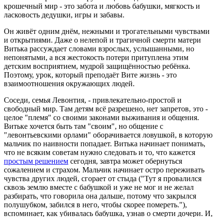
крошечный мир - это забота и любовь бабушки, мягкость и
ласковость дедушки, игры и забавы.
Он живёт одним днём, нежными и трогательными чувствами
и открытиями. Даже о нелепой и трагичной смерти матери
Витька рассуждает словами взрослых, услышанными, но
непонятыми, а вся жестокость потери притуплена этим
детским восприятием, мудрой защищённостью ребёнка.
Поэтому, урок, который преподаёт Вите жизнь - это
взаимоотношения окружающих людей.
Соседи, семья Левонтия, - привлекательно-простой и
свободный мир. Там детям всё разрешено, нет запретов, это -
целое "племя" со своими законами выживания и общения.
Витьке хочется быть там "своим", но общение с
"левонтьевскими орлами" оборачивается ловушкой, в которую
мальчик по наивности попадает. Витька начинает понимать,
что не всяким советам нужно следовать и то, что кажется
простым решением
сегодня, завтра может обернуться
сожалением и страхом. Мальчик начинает остро переживать
чувства других людей, сгорает от стыда ("Тут я провалился
сквозь землю вместе с бабушкой и уже не мог и не желал
разбирать, что говорила она дальше, потому что закрылся
полушубком, забился в него, чтобы скорее помереть."),
вспоминает, как убивалась бабушка, узнав о смерти дочери. И,