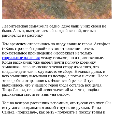
Левонтьевская семья жила бедно, даже бани у них своей не
было. А тын, выстраиваемый каждой весной, осенью
разбирался на растопку.
Тем временем отправились по ягоду главные герои. Астафьев
(«Конь с розовой гривой» в этом отношении - очень
показательное произведение) изображает не только
социальные различия
между семьями, но и нравственные.
Когда рассказчик уже набрал почти полную корзинку
земляники, левонтьевские затеяли ссору из-за того, что
младшие дети ели ягоду вместо ее сбора. Началась драка, и
всю землянику высыпали из посуды, а потом и съели. После
этого ребята отправились к Фокинской речке. И тут
выяснилось, что у нашего героя ягода осталась вся целая.
Тогда Санька, старший левонтьевский мальчик, подбил
рассказчика съесть ее, взяв «на слабо».
Только вечером рассказчик вспомнил, что туесок его пуст. Он
испугался возвращаться домой с пустыми руками. Тогда
Санька «подсказал», как быть - положить в посуду травы и