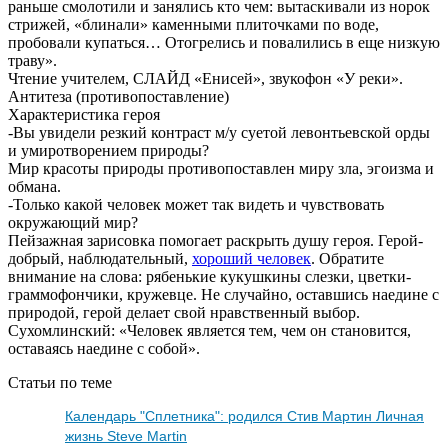
раньше смолотили и занялись кто чем: вытаскивали из норок
стрижей, «блинали» каменными плиточками по воде,
пробовали купаться… Отогрелись и повалились в еще низкую
траву».
Чтение учителем, СЛАЙД «Енисей», звукофон «У реки».
Антитеза (противопоставление)
Характеристика героя
-Вы увидели резкий контраст м/у суетой левонтьевской орды
и умиротворением природы?
Мир красоты природы противопоставлен миру зла, эгоизма и
обмана.
-Только какой человек может так видеть и чувствовать
окружающий мир?
Пейзажная зарисовка помогает раскрыть душу героя. Герой-
добрый, наблюдательный,
хороший человек
. Обратите
внимание на слова: рябенькие кукушкины слезки, цветки-
граммофончики, кружевце. Не случайно, оставшись наедине с
природой, герой делает свой нравственный выбор.
Сухомлинский: «Человек является тем, чем он становится,
оставаясь наедине с собой».
Статьи по теме
Календарь "Сплетника": родился Стив Мартин Личная
жизнь Steve Martin