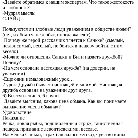
-Давайте обратимся к нашим экспертам. Что такое жестокость
и злобность?
-Мудрая мысль:
СЛАЙД
Пользуются ли злобные люди уважением в обществе людей?
(нет, их боятся, не любят, иногда жалеют)
-Почему же герой-рассказчик тянется к Саньке? (смелый,
независимый, веселый, не боится в пещеру войти, с ним
весело)
-Можно ли отношения Саньки и Вити назвать дружбой?
Почему?
-На чем основана настоящая дружба? (на доверии, на
уважении)
-Еще один немаловажный урок…
2 урок: Дружба бывает настоящей и мнимой. Настоящая
дружба основана на уважении друг друга.
6) Выступление 5, 6 групп.
-Давайте выясним, какова цена обмана. Как вы понимаете
выражение «цена обмана»?
Удовольствие
Наказание
Речка, ловля рыбы, подшибленный стриж, таинственная
пещера, признание левонтьевскими, веселье.
Насмешка Саньки, страх (сделалось жутко), чувство вины