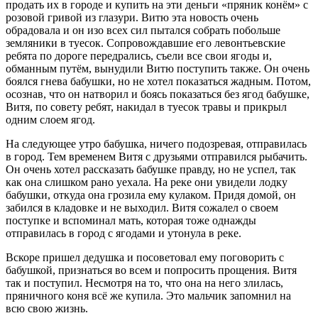
продать их в городе и купить на эти деньги «пряник конём» с
розовой гривой из глазури. Витю эта новость очень
обрадовала и он изо всех сил пытался собрать побольше
земляники в туесок. Сопровождавшие его левонтьевские
ребята по дороге передрались, съели все свои ягоды и,
обманным путём,­ вынудили Витю поступить также. Он очень
боялся гнева бабушки, но не хотел показаться жадным. Потом,
осознав, что он натворил и боясь показаться без ягод бабушке,
Витя, по совету ребят, накидал в туесок травы и прикрыл
одним слоем ягод.
На следующее утро бабушка, ничего подозревая, отправилась
в город. Тем временем Витя с друзьями отправился рыбачить.
Он очень хотел рассказать бабушке правду, но не успел, так
как она слишком рано уехала. На реке они увидели лодку
бабушки, откуда она грозила ему кулаком. Придя домой, он
забился в кладовке и не выходил. Витя сожалел о своем
поступке и вспоминал мать, которая тоже однажды
отправилась в город с ягодами и утонула в реке.
Вскоре пришел дедушка и посоветовал ему поговорить с
бабушкой, признаться во всем и попросить прощения. Витя
так и поступил. Несмотря на то, что она на него злилась,
пряничного коня всё же купила. Это мальчик запомнил на
всю свою жизнь.