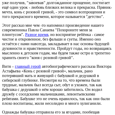
уже получив, "завоевав" долгожданное прощение, постигает
ещё один урок - любовь близких велика и прекрасна. Пряник-
мечта, конь с розовой гривой, - это символ всепрощения и
того прекрасного времени, которое называется "детство".
Этот рассказ мне чем -то напомнил произведение нашего
современника Павла Санаева "Похороните меня за
плинтусом".
Разное время
, но восприятие ребёнка - самое
чистое и откровенное, без фальши и суеты. Именно оно
остаётся с нами навсегда, закладывает в нас основы будущей
духовности и нравственности. Пройдут годы, но возвращаясь
мысленно к детским годам, мы будем также остро и трепетно
хранить своего "коня с розовой гривой".
Витя –
главный герой
автобиографического рассказа Виктора
Астафьева «Конь с розовой гривой», мальчик, рано
потерявший мать и живущий с бабушкой и дедушкой в
сибирской глубинке. Несмотря на то, что времена были
трудные, мальчик был всегда сыт, обут и ухожен, так как
бабушка с дедушкой о нём хорошо заботились. Он водил
дружбу с соседскими мальчишками, левонтьевскими
ребятами. Бабушке это не очень нравилось, так как они были
плохо воспитаны, жили несолидно и много хулиганили.
Однажды бабушка отправила его за ягодами, пообещав