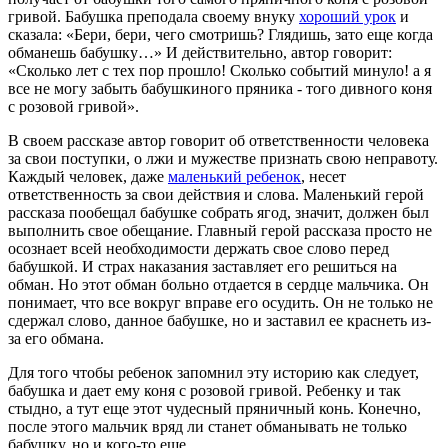
гривой. Бабушка преподала своему внуку
хороший урок
и
сказала: «Бери, бери, чего смотришь? Глядишь, зато еще когда
обманешь бабушку…» И действительно, автор говорит:
«Сколько лет с тех пор прошло! Сколько событий минуло! а я
все не могу забыть бабушкиного пряника - того дивного коня
с розовой гривой».
В своем рассказе автор говорит об ответственности человека
за свои поступки, о лжи и мужестве признать свою неправоту.
Каждый человек, даже
маленький ребенок
, несет
ответственность за свои действия и слова. Маленький герой
рассказа пообещал бабушке собрать ягод, значит, должен был
выполнить свое обещание. Главный герой рассказа просто не
осознает всей необходимости держать свое слово перед
бабушкой. И страх наказания заставляет его решиться на
обман. Но этот обман больно отдается в сердце мальчика. Он
понимает, что все вокруг вправе его осудить. Он не только не
сдержал слово, данное бабушке, но и заставил ее краснеть из-
за его обмана.
Для того чтобы ребенок запомнил эту историю как следует,
бабушка и дает ему коня с розовой гривой. Ребенку и так
стыдно, а тут еще этот чудесный пряничный конь. Конечно,
после этого мальчик вряд ли станет обманывать не только
бабушку, но и кого-то еще.