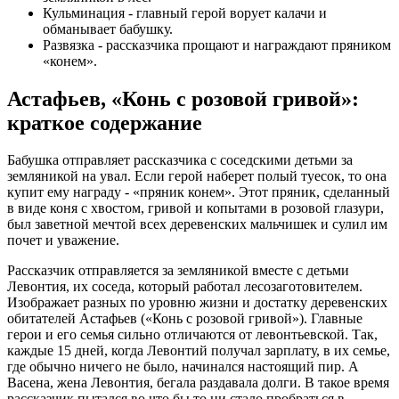
Кульминация - главный герой ворует калачи и
обманывает бабушку.
Развязка - рассказчика прощают и награждают пряником
«конем».
Астафьев, «Конь с розовой гривой»:
краткое содержание
Бабушка отправляет рассказчика с соседскими детьми за
земляникой на увал. Если герой наберет полый туесок, то она
купит ему награду - «пряник конем». Этот пряник, сделанный
в виде коня с хвостом, гривой и копытами в розовой глазури,
был заветной мечтой всех деревенских мальчишек и сулил им
почет и уважение.
Рассказчик отправляется за земляникой вместе с детьми
Левонтия, их соседа, который работал лесозаготовителем.
Изображает разных по уровню жизни и достатку деревенских
обитателей Астафьев («Конь с розовой гривой»). Главные
герои и его семья сильно отличаются от левонтьевской. Так,
каждые 15 дней, когда Левонтий получал зарплату, в их семье,
где обычно ничего не было, начинался настоящий пир. А
Васена, жена Левонтия, бегала раздавала долги. В такое время
рассказчик пытался во что бы то ни стало пробраться в