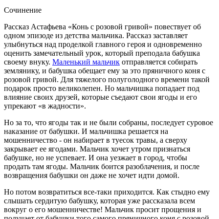
Сочинение
Рассказ Астафьева «Конь с розовой гривой» повествует об
одном эпизоде из детства мальчика. Рассказ заставляет
улыбнуться над проделкой главного героя и одновременно
оценить замечательный урок, который преподала бабушка
своему внуку.
Маленький мальчик
отправляется собирать
землянику, и бабушка обещает ему за это пряничного коня с
розовой гривой. Для тяжелого полуголодного времени такой
подарок просто великолепен. Но мальчишка попадает под
влияние своих друзей, которые съедают свои ягоды и его
упрекают «в жадности».
Но за то, что ягоды так и не были собраны, последует суровое
наказание от бабушки. И мальчишка решается на
мошенничество - он набирает в туесок травы, а сверху
закрывает ее ягодами. Мальчик хочет утром признаться
бабушке, но не успевает. И она уезжает в город, чтобы
продать там ягоды. Мальчик боится разоблачения, и после
возвращения бабушки он даже не хочет идти домой.
Но потом возвратиться все-таки приходится. Как стыдно ему
слышать сердитую бабушку, которая уже рассказала всем
вокруг о его мошенничестве! Мальчик просит прощения и
получает от бабушки того самого пряничного коня с розовой