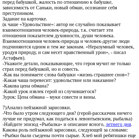
перед бабушкой, жалость по отношению к бабушке,
зависимость от Саньки, новый обман, осознание себя
преступником.
Задание на карточке.
(к чаше «Удовольствие»: автор не случайно показывает
взаимоотношения человек-природа, т.к. считает эти
отношения показателем духовности, души человека.
Взаимоотношения человек-природа и человек-другие люди
подчиняются одним и тем же законам. «Неразумный человек,
уродуя природу, и сам несет нравственный урон», - писал
Астафьев).
-Укажите детали, показывающие, что героя мучит не только
страх перед бабушкой, но и совесть.
-Как вы понимаете слова бабушки «жизнь страшнее снов»?
-Какая чаша перевесит: удовольствие или наказание?
-Какова цена обмана?
-Какой урок извлек герой из случившегося?
3урок: Цена обмана – муки совести и вины.
7)Анализ пейзажной зарисовки.
-Что было утром следующего дня? (герой-рассказчик ничего
лучше не придумал, как податься к левонтьевским, рыбалка)
-Найдите эпизод «Рыбалка» и описание ясного,
летнего дня
.
Какова роль пейзажной зарисовки, следующей за словами:
«Рыбки были съедены почти сырые. Хлеб мой ребятишки еще