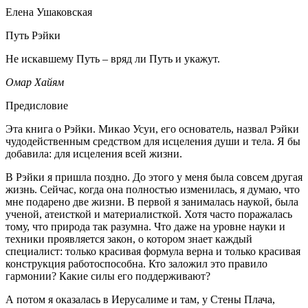
Елена Ушаковская
Путь Рэйки
Не искавшему Путь – вряд ли Путь и укажут.
Омар Хайям
Предисловие
Эта книга о Рэйки. Микао Усуи, его основатель, назвал Рэйки
чудодейственным средством для исцеления души и тела. Я бы
добавила: для исцеления всей жизни.
В Рэйки я пришла поздно. До этого у меня была совсем другая
жизнь. Сейчас, когда она полностью изменилась, я думаю, что
мне подарено две жизни. В первой я занималась наукой, была
ученой, атеисткой и материалисткой. Хотя часто поражалась
тому, что природа так разумна. Что даже на уровне науки и
техники проявляется закон, о котором знает каждый
специалист: только красивая формула верна и только красивая
конструкция работоспособна. Кто заложил это правило
гармонии? Какие силы его поддерживают?
А потом я оказалась в Иерусалиме и там, у Стены Плача,