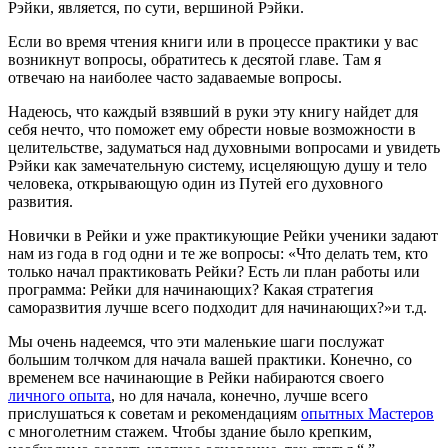
Рэйки, является, по сути, вершиной Рэйки.
Если во время чтения книги или в процессе практики у вас
возникнут вопросы, обратитесь к десятой главе. Там я
отвечаю на наиболее часто задаваемые вопросы.
Надеюсь, что каждый взявший в руки эту книгу найдет для
себя нечто, что поможет ему обрести новые возможности в
целительстве, задуматься над духовными вопросами и увидеть
Рэйки как замечательную систему, исцеляющую душу и тело
человека, открывающую один из Путей его духовного
развития.
Новички в Рейки и уже практикующие Рейки ученики задают
нам из года в год одни и те же вопросы: «Что делать тем, кто
только начал практиковать Рейки? Есть ли план работы или
программа: Рейки для начинающих? Какая стратегия
саморазвития лучше всего подходит для начинающих?»и т.д.
Мы очень надеемся, что эти маленькие шаги послужат
большим толчком для начала вашей практики. Конечно, со
временем все начинающие в Рейки набираются своего
личного опыта
, но для начала, конечно, лучше всего
прислушаться к советам и рекомендациям
опытных Мастеров
с многолетним стажем. Чтобы здание было крепким,