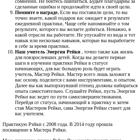
сомнений. Не бойтесь ошибиться. Будьте благодарны за
сделанные ошибки и продолжайте идти к своей цели.
Помните о награде.
Если вы поставили цели, то вы
точно знаете, какой подарок вас ожидает в результате
ежедневной практики. Чаще себе напоминайте о том
результате, которого вы желаете добиться. Неважно, в
какой отрасли вы работаете. Не упускайте из вида и тот
навык или несколько навыков, которые вы выработаете
в себе за время практики.
Наш учитель Энергия Рейки
, точно также как жизнь
для повзрослевших детей. Когда вы делаете первые
шаги в изучении практики Рейки в статусе
начинающих, для вас большую роль будет играть
учитель, Мастер Рейки. Мастер всего лишь заложит в
вас основу, поделится с вами инструментами, и опытом.
Далее вы как выпорхнувший птенец должны набираться
опыта самостоятельно. Слушайте Рейки, пусть Энергия
Рейки вас ведет по пути самосовершенствования.
Перейдя от статуса, начинающий к практику и затем
став Мастером Рейки, сама Энергия Рейки станет для
вас учителем.
Практикую Рэйки с 2008 года. В 2014 году прошла
посвящение в Мастера Рэйки.