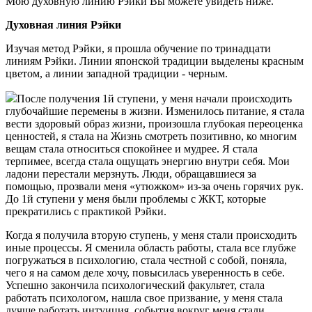
Мою духовную линию Рэйки Вы можете увидеть ниже.
Духовная линия Рэйки
Изучая метод Рэйки, я прошла обучение по тринадцати
линиям Рэйки. Линии японской традиции выделены красным
цветом, а линии западной традиции - черным.
После получения 1й ступени, у меня начали происходить
глубочайшие перемены в жизни. Изменилось питание, я стала
вести здоровый образ жизни, произошла глубокая переоценка
ценностей, я стала на Жизнь смотреть позитивно, ко многим
вещам стала относиться спокойнее и мудрее. Я стала
терпимее, всегда стала ощущать энергию внутри себя. Мои
ладони перестали мерзнуть. Люди, обращавшиеся за
помощью, прозвали меня «утюжком» из-за очень горячих рук.
До 1й ступени у меня были проблемы с ЖКТ, которые
прекратились с практикой Рэйки.
Когда я получила вторую ступень, у меня стали происходить
иные процессы. Я сменила область работы, стала все глубже
погружаться в психологию, стала честной с собой, поняла,
чего я на самом деле хочу, повысилась уверенность в себе.
Успешно закончила психологический факультет, стала
работать психологом, нашла свое призвание, у меня стала
лучше работать интуиция, события вокруг меня стали