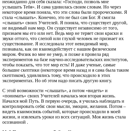
неожиданно для себя сказала: «Господи, позволь мне
услышать Тебя». И сама удивилась своим словам. Но через
некоторое время поняла, что эти слова были пророческими. Я
стала «слышать». Конечно, это не был сам Бог. Я смогла
«слышать» своих Учителей. Я поняла, что существует другой,
не видимый нам мир. Он существует независимо от того,
признаем мы его или нет. Ведь мир не теряет свои краски и
звуки оттого, что слепой или глухой человек не признает их
существование. Я исследовала этот невидимый мир,
познавала, как он взаимодействует с нашим физическим
миром. Физик во мне не умер, и позже я провела ряд
экспериментов на базе научно-исследовательских институтов,
чтобы показать, что тот мир есть! И даже ученые, самые
большие скептики (некоторое время назад и я сама была таким
скептиком), удивлялись тому, что происходило в этих
экспериментах. Но об этом надо писать другую книгу.
С этой возможности «слышать», а потом «видеть» и
«понимать» своих Учителей началась моя вторая жизнь.
Начался мой Путь. В первую очередь, я училась наблюдать и
контролировать себя: свои мысли, эмоции, желания. Потом –
видеть взаимосвязь событий, которые происходили в моей
жизни, и извлекать уроки из всех ситуаций. Моя жизнь стала
осознанной .