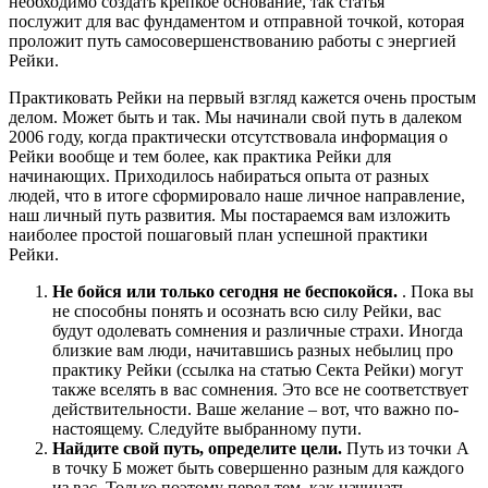
необходимо создать крепкое основание, так статья “ ”
послужит для вас фундаментом и отправной точкой, которая
проложит путь самосовершенствованию работы с энергией
Рейки.
Практиковать Рейки на первый взгляд кажется очень простым
делом. Может быть и так. Мы начинали свой путь в далеком
2006 году, когда практически отсутствовала информация о
Рейки вообще и тем более, как практика Рейки для
начинающих. Приходилось набираться опыта от разных
людей, что в итоге сформировало наше личное направление,
наш личный путь развития. Мы постараемся вам изложить
наиболее простой пошаговый план успешной практики
Рейки.
Не бойся или только сегодня не беспокойся.
. Пока вы
не способны понять и осознать всю силу Рейки, вас
будут одолевать сомнения и различные страхи. Иногда
близкие вам люди, начитавшись разных небылиц про
практику Рейки (ссылка на статью Секта Рейки) могут
также вселять в вас сомнения. Это все не соответствует
действительности. Ваше желание – вот, что важно по-
настоящему. Следуйте выбранному пути.
Найдите свой путь, определите цели.
Путь из точки А
в точку Б может быть совершенно разным для каждого
из вас. Только поэтому перед тем, как начинать