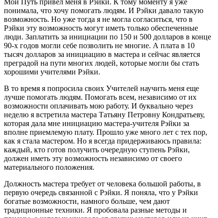
Мой Путь привел меня в Рэйки. К тому моменту я уже
понимала, что хочу помогать людям. И Рэйки давало такую
возможность. Но уже тогда я не могла согласиться, что в
Рэйки эту возможность могут иметь только обеспеченные
люди. Заплатить за инициации по 150 и 500 долларов в конце
90-х годов могли себе позволить не многие. А плата в 10
тысяч долларов за инициацию в мастера и сейчас является
преградой на пути многих людей, которые могли бы стать
хорошими учителями Рэйки.
В то время я попросила своих Учителей научить меня еще
лучше помогать людям. Помогать всем, независимо от их
возможности оплачивать мою работу. И буквально через
неделю я встретила мастера Татьяну Петровну Кондратьеву,
которая дала мне инициацию мастера-учителя Рэйки за
вполне приемлемую плату. Прошло уже много лет с тех пор,
как я стала мастером. Но я всегда придерживаюсь правила:
каждый, кто готов получить очередную ступень Рэйки,
должен иметь эту возможность независимо от своего
материального положения.
Должность мастера требует от человека большой работы, в
первую очередь связанной с Рэйки. Я поняла, что у Рэйки
богатые возможности, намного больше, чем дают
традиционные техники. Я пробовала разные методы и