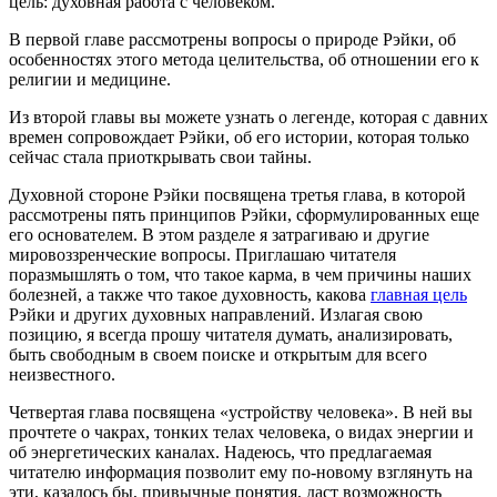
цель: духовная работа с человеком.
В первой главе рассмотрены вопросы о природе Рэйки, об
особенностях этого метода целительства, об отношении его к
религии и медицине.
Из второй главы вы можете узнать о легенде, которая с давних
времен сопровождает Рэйки, об его истории, которая только
сейчас стала приоткрывать свои тайны.
Духовной стороне Рэйки посвящена третья глава, в которой
рассмотрены пять принципов Рэйки, сформулированных еще
его основателем. В этом разделе я затрагиваю и другие
мировоззренческие вопросы. Приглашаю читателя
поразмышлять о том, что такое карма, в чем причины наших
болезней, а также что такое духовность, какова
главная цель
Рэйки и других духовных направлений. Излагая свою
позицию, я всегда прошу читателя думать, анализировать,
быть свободным в своем поиске и открытым для всего
неизвестного.
Четвертая глава посвящена «устройству человека». В ней вы
прочтете о чакрах, тонких телах человека, о видах энергии и
об энергетических каналах. Надеюсь, что предлагаемая
читателю информация позволит ему по-новому взглянуть на
эти, казалось бы, привычные понятия, даст возможность