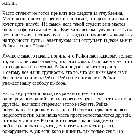
жизни.
Часто студент не готов принять все следствия углубления.
Ментально приняв решение, он полагает, что действительно
хочет идти вглубь. На самом деле такой студент занимается
одной из форм самообмана. Ему хотелось бы "улучшиться", но
вот приложить к этому руки... И тогда он начинает жаловаться
на трудности пути. Падает духом или отступает. И даже винит
Рейки в своих "бедах".
Лучше с самого начала понять, что Рейки дает каждому только
то, на что он сам согласен, что сам позвал. Если же мы чего-то
категорически не хотим, Рейки не даст на это энергию.
Поэтому все наши трудности, это то, что мы вызываем сами.
Бесполезно винить Рейки. Рейки не насильник. Рейки
уважает нашу свободу выбора.
Часто внутренний разлад выражается тем, что мы
одновременно одной частью своего существа чего-то хотим, а
другой... всячески стараемся этого избежать. Рейки
подчеркивает проблемную часть. И служит зеркалом нашей
нецелостности: одна наша часть противопоставляется другой,
и тогда мы виним Рейки, в то время как необходимо его
поблагодарить за то, что дает возможность этот разлад
обнаружить. А уж если кого и винить, так только себя. Но