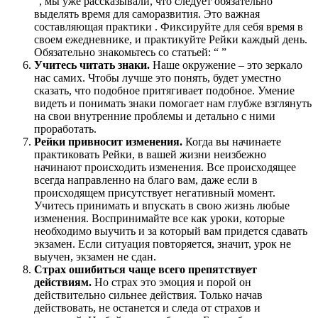
”, мы уже рассказывали, что следует обязательно
выделять время для саморазвития. Это важная
составляющая практики . Фиксируйте для себя время в
своем ежедневнике, и практикуйте Рейки каждый день.
Обязательно знакомьтесь со статьей: “ ”
Учитесь читать знаки.
Наше окружение – это зеркало
нас самих. Чтобы лучше это понять, будет уместно
сказать, что подобное притягивает подобное. Умение
видеть и понимать знаки помогает нам глубже взглянуть
на свои внутренние проблемы и детально с ними
проработать.
Рейки привносит изменения.
Когда вы начинаете
практиковать Рейки, в вашей жизни неизбежно
начинают происходить изменения. Все происходящее
всегда направленно на благо вам, даже если в
происходящем присутствует негативный момент.
Учитесь принимать и впускать в свою жизнь любые
изменения. Воспринимайте все как уроки, которые
необходимо выучить и за который вам придется сдавать
экзамен. Если ситуация повторяется, значит, урок не
выучен, экзамен не сдан.
Страх ошибиться чаще всего препятствует
действиям.
Но страх это эмоция и порой он
действительно сильнее действия. Только начав
действовать, не останется и следа от страхов и