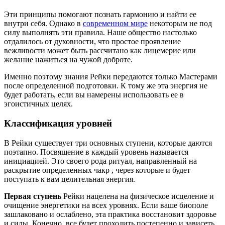
Эти принципы помогают познать гармонию и найти ее
внутри себя. Однако в
современном мире
некоторым не под
силу выполнять эти правила. Наше общество настолько
отдалилось от духовности, что простое проявление
вежливости может быть рассчитано как лицемерие или
желание нажиться на чужой доброте.
Именно поэтому знания Рейки передаются только Мастерами
после определенной подготовки. К тому же эта энергия не
будет работать, если вы намерены использовать ее в
эгоистичных целях.
Классификация уровней
В Рейки существует три основных ступени, которые даются
поэтапно. Посвящение в каждый уровень называется
инициацией. Это своего рода ритуал, направленный на
раскрытие определенных чакр , через которые и будет
поступать к вам целительная энергия.
Первая ступень
Рейки нацелена на физическое исцеление и
очищение энергетики на всех уровнях. Если ваше биополе
зашлаковано и ослаблено, эта практика восстановит здоровье
и силы. Конечно, все будет проходить постепенно и зависеть