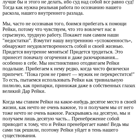
лучше бы и этого не делать, ибо суд над собой все равно суд!
Тогда как нужна реальная работа по осознанию нашего
раскола, нашего внутреннего разлада.
Мы, часто не осознавая того, боимся прибегать к помощи
Рейки, потому что чувствуем, что это вовлечет нас в
серьезную, трудную работу. Покажет нам самим наши
"недостатки". Взмутит нашу внутреннюю «успокоенность»,
обнаружит неудовлетворенность собой и своей жизнью.
Придется внутренне меняться! Придется трудиться. Это
принесет поначалу огорчения и даже разочарования...
особенно в себе. Мы инстинктивно отодвигаем Рейки
подальше. Прибегаем к нему редко, когда чисто физически
припечет.
"Пока гром не грянет — мужик не перекрестится!"
То есть, пытаемся использовать Рейки как тривиальную
пилюлю, как припарки, принижая даже в собственных глазах
великий Дар Рейки.
Когда мы ставим Рейки на какое-нибудь десятое место в своей
жизни, как нечто не очень важное, то и получаем мы от него
тоже нечто не очень важное. Раскрываясь на десятую, мы и
получаем лишь десятую часть... Пренебрежение собой
приводит к тому, что и Рейки пренебрегает нами! Ведь мы
сами так решили, поэтому Рейки уйдет в тень нашего
существования.