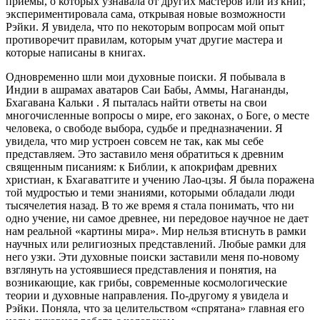
приемы, о которых узнавала от других мастеров или из книг,
экспериментировала сама, открывая новые возможности
Рэйки. Я увидела, что по некоторым вопросам мой опыт
противоречит правилам, которым учат другие мастера и
которые написаны в книгах.
Одновременно шли мои духовные поиски. Я побывала в
Индии в ашрамах аватаров Саи Бабы, Аммы, Нагананды,
Бхагавана Кальки . Я пыталась найти ответы на свои
многочисленные вопросы о мире, его законах, о Боге, о месте
человека, о свободе выбора, судьбе и предназначении. Я
увидела, что мир устроен совсем не так, как мы себе
представляем. Это заставило меня обратиться к древним
священным писаниям: к Библии, к апокрифам древних
христиан, к Бхагаватгите и учению Лао-цзы. Я была поражена
той мудростью и теми знаниями, которыми обладали люди
тысячелетия назад. В то же время я стала понимать, что ни
одно учение, ни самое древнее, ни передовое научное не дает
нам реальной «картины мира». Мир нельзя втиснуть в рамки
научных или религиозных представлений. Любые рамки для
него узки. Эти духовные поиски заставили меня по-новому
взглянуть на устоявшиеся представления и понятия, на
возникающие, как грибы, современные космологические
теории и духовные направления. По-другому я увидела и
Рэйки. Поняла, что за целительством «спрятана» главная его