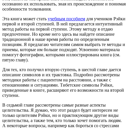
осознанно их использовать, зная их происхождение и понимая
особенности толкования.
Эта книга может стать
учебным пособием
для учеников Рэйки
первой и второй ступеней. В ней предлагается интуитивный
метод работы на первой ступени. Этому методу я отдаю
предпочтение. Но кроме него здесь вы найдете описание
традиционной в наше время работы по определенным
позициям. Я предлагаю читателям самим выбрать те методы и
приемы, которые им больше подходят. Усвоению материала
помогут фотографии, которыми иллюстрирована книга (см.
пятую главу).
Для тех, кто получил вторую ступень, в шестой главе дается
описание символов и их трактовка. Подробно рассмотрены
методики работы с пациентом на расстоянии, а также с
отношениями и ситуациями. Тибетские символы Рэйки,
приведенные в книге, расширяют его возможности на второй
ступени.
В седьмой главе рассмотрены самые разные аспекты
целительства. Я думаю, что этот раздел будет интересен не
только целителям Рэйки, но и практикующим другие виды
целительства, а также тем, кто только хочет помогать людям.
А некоторые вопросы, например как бороться со стрессами