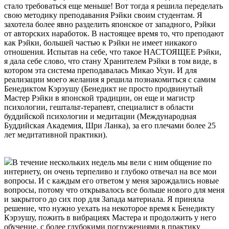
стало требоваться еще меньше! Вот тогда я решила переделать
свою методику преподавания Рэйки своим студентам. Я
захотела более явно разделить японское от западного, Рэйки
от авторских наработок. В настоящее время то, что преподают
как Рэйки, большей частью к Рэйки не имеет никакого
отношения. Испытав на себе, что такое НАСТОЯЩЕЕ Рэйки,
я дала себе слово, что стану Хранителем Рэйки в том виде, в
котором эта система преподавалась Микао Усуи. И для
реализации моего желания я решила познакомиться с самим
Бенедиктом Кэрэушу (Бенедикт не просто продвинутый
Мастер Рэйки в японской традиции, он еще и магистр
психологии, гештальт-терапевт, специалист в области
буддийской психологии и медитации (Международная
Буддийская Академия, Шри Ланка), за его плечами более 25
лет медитативной практики).
В течение нескольких недель мы вели с ним общение по
интернету, он очень терпеливо и глубоко отвечал на все мои
вопросы. И с каждым его ответом у меня зарождались новые
вопросы, потому что открывалось все больше нового для меня
и закрытого до сих пор для Запада материала. Я приняла
решение, что нужно уехать на некоторое время к Бенедикту
Кэрэушу, пожить в вибрациях Мастера и продолжить у него
обучение, с более глубокими погружениями в практику