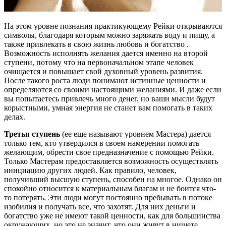
На этом уровне познания практикующему Рейки открываются
символы, благодаря которым можно заряжать воду и пищу, а
также привлекать в свою жизнь любовь и богатство .
Возможность исполнять желания дается именно на второй
ступени, потому что на первоначальном этапе человек
очищается и повышает свой духовный уровень развития.
После такого роста люди понимают истинные ценности и
определяются со своими настоящими желаниями. И даже если
вы попытаетесь привлечь много денег, но ваши мысли будут
корыстными, умная энергия не станет вам помогать в таких
делах.
Третья ступень
(ее еще называют уровнем Мастера) дается
только тем, кто утвердился в своем намерении помогать
желающим, обрести свое предназначение с помощью Рейки.
Только Мастерам предоставляется возможность осуществлять
инициацию других людей. Как правило, человек,
получивший высшую ступень, способен на многое. Однако он
спокойно относится к материальным благам и не боится что-
то потерять. Эти люди могут постоянно пребывать в потоке
изобилия и получать все, что захотят. Для них деньги и
богатство уже не имеют такой ценности, как для большинства
окружающих, но это не значит, что они живут в нищете.