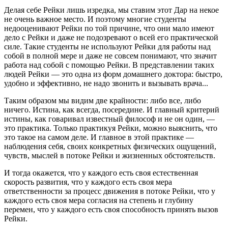
Делая себе Рейки лишь изредка, мы ставим этот Дар на некое
не очень важное место. И поэтому многие студенты
недооценивают Рейки по той причине, что они мало имеют
дело с Рейки и даже не подозревают о всей его практической
силе. Такие студенты не используют Рейки для работы над
собой в полной мере и даже не совсем понимают, что значит
работа над собой с помощью Рейки. В представлении таких
людей Рейки — это одна из форм домашнего доктора: быстро,
удобно и эффективно, не надо звонить и вызывать врача...
Таким образом мы видим две крайности: либо все, либо
ничего. Истина, как всегда, посередине. И главный критерий
истины, как говаривал известный философ и не он один, —
это практика. Только практикуя Рейки, можно выяснить, что
это такое на самом деле. И главное в этой практике —
наблюдения себя, своих конкретных физических ощущений,
чувств, мыслей в потоке Рейки и жизненных обстоятельств.
И тогда окажется, что у каждого есть своя естественная
скорость развития, что у каждого есть своя мера
ответственности за процесс движения в потоке Рейки, что у
каждого есть своя мера согласия на степень и глубину
перемен, что у каждого есть своя способность принять вызов
Рейки.