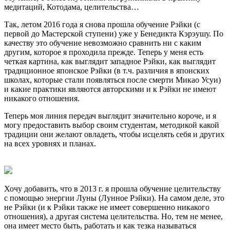
медитаций, Котодама, целительства…
Так, летом 2016 года я снова прошла обучение Рэйки (с
первой до Мастерской ступени) уже у Бенедикта Кэрэушу. По
качеству это обучение невозможно сравнить ни с каким
другим, которое я проходила прежде. Теперь у меня есть
четкая картина, как выглядит западное Рэйки, как выглядит
традиционное японское Рэйки (в т.ч. различия в японских
школах, которые стали появляться после смерти Микао Усуи)
и какие практики являются авторскими и к Рэйки не имеют
никакого отношения.
Теперь моя линия передач выглядит значительно короче, и я
могу предоставить выбор своим студентам, методикой какой
традиции они желают овладеть, чтобы исцелять себя и других
на всех уровнях и планах.
Хочу добавить, что в 2013 г. я прошла обучение целительству
с помощью энергии Луны (Лунное Рэйки). На самом деле, это
не Рэйки (и к Рэйки также не имеет совершенно никакого
отношения), а другая система целительства. Но, тем не менее,
она имеет место быть, работать и как тезка называться