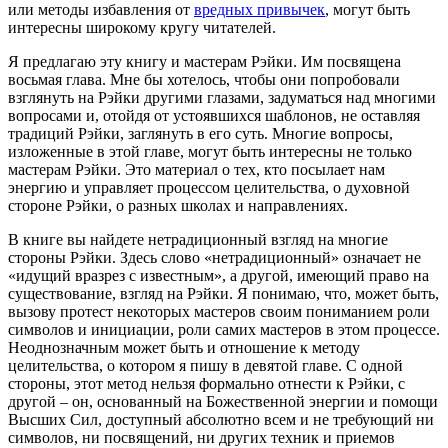
или методы избавления от
вредных привычек
, могут быть
интересны широкому кругу читателей.
Я предлагаю эту книгу и мастерам Рэйки. Им посвящена
восьмая глава. Мне бы хотелось, чтобы они попробовали
взглянуть на Рэйки другими глазами, задуматься над многими
вопросами и, отойдя от устоявшихся шаблонов, не оставляя
традиций Рэйки, заглянуть в его суть. Многие вопросы,
изложенные в этой главе, могут быть интересны не только
мастерам Рэйки. Это материал о тех, кто посылает нам
энергию и управляет процессом целительства, о духовной
стороне Рэйки, о разных школах и направлениях.
В книге вы найдете нетрадиционный взгляд на многие
стороны Рэйки. Здесь слово «нетрадиционный» означает не
«идущий вразрез с известным», а другой, имеющий право на
существование, взгляд на Рэйки. Я понимаю, что, может быть,
вызову протест некоторых мастеров своим пониманием роли
символов и инициации, роли самих мастеров в этом процессе.
Неоднозначным может быть и отношение к методу
целительства, о котором я пишу в девятой главе. С одной
стороны, этот метод нельзя формально отнести к Рэйки, с
другой – он, основанный на Божественной энергии и помощи
Высших Сил, доступный абсолютно всем и не требующий ни
символов, ни посвящений, ни других техник и приемов