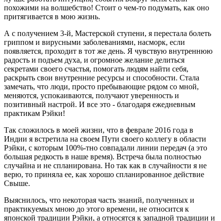
похожими на волшебство! Стоит о чем-то подумать, как оно
притягивается в мою жизнь.
А с получением 3-й, Мастерской ступени, я перестала болеть
гриппом и вирусными заболеваниями, насморк, если
появляется, проходит в тот же день. Я чувствую внутреннюю
радость и подъем духа, и огромное желание делиться
секретами своего счастья, помогать людям найти себя,
раскрыть свои внутренние ресурсы и способности. Стала
замечать, что люди, просто пребывающие рядом со мной,
меняются, успокаиваются, получают уверенность и
позитивный настрой. И все это - благодаря ежедневным
практикам Рэйки!
Так сложилось в моей жизни, что в феврале 2016 года в
Индии я встретила на своем Пути своего коллегу в области
Рэйки, с которым 100%-тно совпадали линии передач (а это
большая редкость в наше время). Встреча была полностью
случайна и не спланирована. Но так как в случайности я не
верю, то приняла ее, как хорошо спланированное действие
Свыше.
Выяснилось, что некоторая часть знаний, полученных и
практикуемых мною до этого времени, не относится к
японской традиции Рэйки, а относятся к западной традиции и