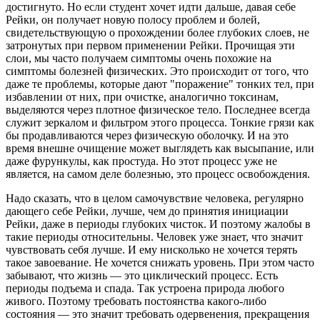
достигнуто. Но если студент хочет идти дальше, давая себе
Рейки, он получает новую полосу проблем и болей,
свидетельствующую о прохождении более глубоких слоев, не
затронутых при первом применении Рейки. Прочищая эти
слои, мы часто получаем симптомы очень похожие на
симптомы болезней физических. Это происходит от того, что
даже те проблемы, которые дают "поражение" тонких тел, при
избавлении от них, при очистке, аналогично токсинам,
выделяются через плотное физическое тело. Последнее всегда
служит зеркалом и фильтром этого процесса. Тонкие грязи как
бы продавливаются через физическую оболочку. И на это
время внешне очищение может выглядеть как высыпание, или
даже фурункулы, как простуда. Но этот процесс уже не
является, на самом деле болезнью, это процесс освобождения.
Надо сказать, что в целом самочувствие человека, регулярно
дающего себе Рейки, лучше, чем до принятия инициации
Рейки, даже в периоды глубоких чисток. И поэтому жалобы в
такие периоды относительны. Человек уже знает, что значит
чувствовать себя лучше. И ему нисколько не хочется терять
такое завоевание. Не хочется снижать уровень. При этом часто
забывают, что жизнь — это циклический процесс. Есть
периоды подъема и спада. Так устроена природа любого
живого. Поэтому требовать постоянства какого-либо
состояния — это значит требовать одервенения, прекращения