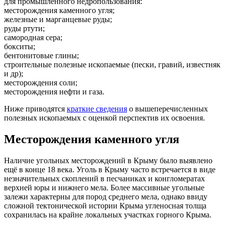
для промышленного недропользования:
месторождения каменного угля;
железные и марганцевые руды;
руды ртути;
самородная сера;
бокситы;
бентонитовые глины;
строительные полезные ископаемые (пески, гравий, известняк
и др);
месторождения соли;
месторождения нефти и газа.
Ниже приводятся
краткие сведения
о вышеперечисленных
полезных ископаемых с оценкой перспектив их освоения.
Месторождения каменного угля
Наличие угольных месторождений в Крыму было выявлено
ещё в конце 18 века. Уголь в Крыму часто встречается в виде
незначительных скоплений в песчаниках и конгломератах
верхней юры и нижнего мела. Более массивные угольные
залежи характерны для пород среднего мела, однако ввиду
сложной тектонической истории Крыма угленосная толща
сохранилась на крайне локальных участках горного Крыма.