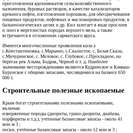
приготовления ядохимикатов сельскохозяйственного
назначения, буровых растворов, в качестве катализаторов
крекинга нефти, изготовления порошков, для обесцвечивания
пищевых продуктов, нефтяных и масложировых продуктов, в
бальнеологических целях и др. Кил залегает в виде прослоев
и линз в мергелистых породах верхнего мела, а также
встречаются в отложениях сарматского яруса.
Имеются многочисленные проявления кила у
с.Константиновка, с.Марьино, с.Скалистое, с. Белая Скала,
с.Мичуринское, с. Меловое, с. Глубокое, с.Прохладное, на
берегах рек Альма, Бодрак, Черной и т. д. Наиболее
значимыми месторождениями являются Кудринское и Камыш-
Бурунское с общими запасами, числящимися на балансе 650
000 т.
Строительные полезные ископаемые
Крым богат строительными полезными ископаемыми,
включая:
изверженные породы (диориты, грано-диориты, диабазы,
порфириты и т.д.), учтенные балансовые запасы - около 41
млн м 3 ;
пески, учтённые балансовые запасы - около 12 млн м 3 ;