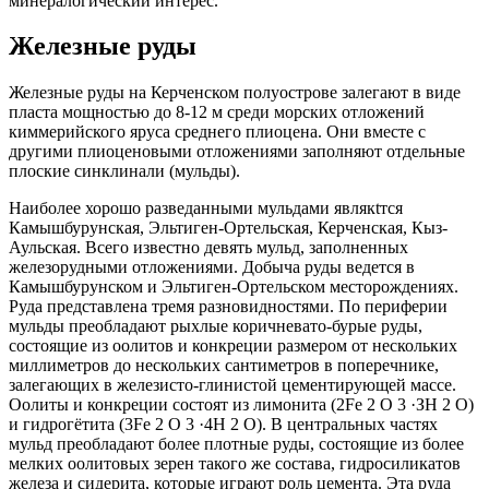
минералогический интерес.
Железные руды
Железные руды на Керченском полуострове залегают в виде
пласта мощностью до 8-12 м среди морских отложений
киммерийского яруса среднего плиоцена. Они вместе с
другими плиоценовыми отложениями заполняют отдельные
плоские синклинали (мульды).
Наиболее хорошо разведанными мульдами являкtтся
Камышбурунская, Эльтиген-Ортельская, Керченская, Кыз-
Аульская. Всего известно девять мульд, заполненных
железорудными отложениями. Добыча руды ведется в
Камышбурунском и Эльтиген-Ортельском месторождениях.
Руда представлена тремя разновидностями. По периферии
мульды преобладают рыхлые коричневато-бурые руды,
состоящие из оолитов и конкреции размером от нескольких
миллиметров до нескольких сантиметров в поперечнике,
залегающих в железисто-глинистой цементирующей массе.
Оолиты и конкреции состоят из лимонита (2Fe 2 O 3 ·ЗН 2 O)
и гидрогётита (3Fe 2 O 3 ·4Н 2 O). В центральных частях
мульд преобладают более плотные руды, состоящие из более
мелких оолитовых зерен такого же состава, гидросиликатов
железа и сидерита, которые играют роль цемента. Эта руда