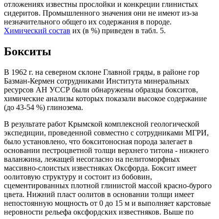
отложениях известны прослойки и конкреции глинистых
сидеритов. Промышленного значения они не имеют из-за
незначительного общего их содержания в породе.
Химический состав
их (в %) приведен в табл. 5.
Бокситы
В 1962 г. на северном склоне Главной гряды, в районе гор
Базман-Кермен сотрудниками Института минеральных
ресурсов АН УССР были обнаружены образцы бокситов,
химические анализы которых показали высокое содержание
(до 43-54 %) глинозема.
В результате работ Крымской комплексной геологической
экспедиции, проведенной совместно с сотрудниками МГРИ,
было установлено, что бокситоносная порода залегает в
основании пестроцветной толщи верхнего титона - нижнего
валанжина, лежащей несогласно на пелитоморфных
массивно-слоистых известняках Оксфорда. Боксит имеет
оолитовую структуру и состоит из бобовин,
сцементированных плотной глинистой массой красно-бурого
цвета. Нижний пласт оолитов в основании толщи имеет
непостоянную мощность от 0 до 15 м и выполняет карстовые
неровности рельефа оксфордских известняков. Выше по