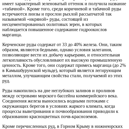
имеет характерный зеленоватый оттенок и получила название
«табачной». Кроме того, среди коричневой и табачной руды
встречаются линзы и прослои рыхлой рассыпчатой так
называемой «икряной» руды, состоящей из
несцементированных оолитовых зерен, в которых
наблюдается повышенное содержание гидроокислов
марганца.
Керченские руды содержат от 33 до 40% железа. Они, таким
образом, являются бедными, однако условия залегания,
позволяющие вести их добычу карьерами, и относительная
легкоплавкость обусловливают их высокую промышленную
ценность. Кроме того, они содержат примесь марганца (до 2%
в Камышбурунской мульде), который является легирующим
металлом, улучшающим свойства стали, получаемой из этих
руд.
Руды накопились на дне неглубоких заливов и проливов
между островами морского бассейна киммерийского века.
Соединения железа выносились водными потоками с
окружающих берегов в условиях жаркого климата, когда
процессы выветривания и почвообразования приводили к
образованию красноцветных почв-красноземов.
Кроме перечисленных руд, в Горном Крыму в нижнеюрских