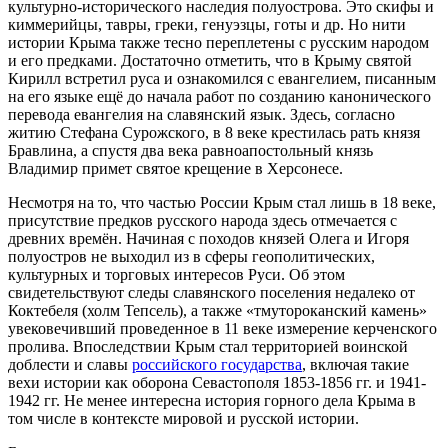
культурно-исторического наследия полуострова. Это скифы и
киммерийцы, тавры, греки, генуэзцы, готы и др. Но нити
истории Крыма также тесно переплетены с русским народом
и его предками. Достаточно отметить, что в Крыму святой
Кирилл встретил руса и ознакомился с евангелием, писанным
на его языке ещё до начала работ по созданию канонического
перевода евангелия на славянский язык. Здесь, согласно
житию Стефана Сурожского, в 8 веке крестилась рать князя
Бравлина, а спустя два века равноапостольный князь
Владимир примет святое крещение в Херсонесе.
Несмотря на то, что частью России Крым стал лишь в 18 веке,
присутствие предков русского народа здесь отмечается с
древних времён. Начиная с походов князей Олега и Игоря
полуостров не выходил из в сферы геополитических,
культурных и торговых интересов Руси. Об этом
свидетельствуют следы славянского поселения недалеко от
Коктебеля (холм Тепсель), а также «тмутороканский камень»
увековечивший проведенное в 11 веке измерение керченского
пролива. Впоследствии Крым стал территорией воинской
доблести и славы
российского государства
, включая такие
вехи истории как оборона Севастополя 1853-1856 гг. и 1941-
1942 гг. Не менее интересна история горного дела Крыма в
том числе в контексте мировой и русской истории.