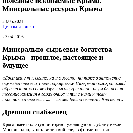
полезные ископаемые Крыма.
Минеральные ресурсы Крыма
23.05.2021
Цифры и числа
27.04.2016
Минерально-сырьевые богатства
Крыма - прошлое, настоящее и
будущее
«Достигшу ти, святе, на то место, на неже в заточение
осужден был еси, ныне нарицаемое Инкерман богохранимый,
обрел еси тамо паче двух тысящ христиан, осужденныя на
тесание камения в горах оных: и ты с ними к тому
приставлен был еси….», – из акафиста святому Клименту.
Древний снабженец
Крым имеет богатую историю, уходящую в глубину веков.
Многие народы оставили свой след в формировании