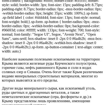
form-control { background: #ffffff; border-color: #cccccc; border-
style: solid; border-width: 3px; font-size: 15px; padding-left: 8.75px;
padding-right: 8.75px; border-radius: 0px; -moz-border-radius: 0px;
-webkit-border-radius: 0px; height: 35px; width: 100%;}.sp-form
.sp-field label { color: #444444; font-size: 13px; font-style: normal;
font-weight: bold;}.sp-form .sp-button { border-radius: 0px; -moz-
border-radius: 0px; -webkit-border-radius: 0px; background-color:
#96693d; color: #ffffff; width: 133px; font-weight: 700; font-style:
normal; font-family: "Segoe UI", Segoe, "Avenir Next", "Open
Sans", sans-serif; box-shadow: inset 0 -2px 0 0 #6a4b2b; -moz-box-
shadow: inset 0 -2px 0 0 #6a4b2b; -webkit-box-shadow: inset 0
-2px 0 0 #6a4b2b;}.sp-form .sp-button-container { text-align: center;
width: auto;}
Наиболее важными полезными ископаемыми на территории
Крыма являются железные руды Керченского полуострова,
горючие газы, нефть равнинного Крыма и соли в водах
соляных озер и Сиваша. Очень богат также Крым различными
видами минеральных строительных материалов, многие из
которых вывозятся за его пределы.
Другие виды минерального сырья, как ископаемый уголь,
руды цветных и драгоценных металлов, а также
неметаллические ископаемые (сера, фосфориты и др.) в
Крыму представлены лишь проявлениями, имеющими