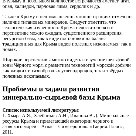
В Крыму в небольшом количестве встречаются аметист, агат,
опал, халцедон, парчовая яшма, сердолик и др.
Также в Крыму в непромышленных концентрациях отмечено
наличие титановых минералов. Следует отметить, что
геологическая изученность Крыма недостаточная и в
перспективе можно ожидать существенного расширения
ресурсной базы, как в виде постановки на баланс
традиционных для Крыма видов полезных ископаемых, так и
новых.
Широкие перспективы можно видеть в изучение шельфовой
зоны Чёрного моря, с развитием технологий морской добычи
как жидких и газообразных углеводородов, так и твёрдых
полезных ископаемых.
Проблемы и задачи развития
минерально-сырьевой базы Крыма
Список используемой литературы:
1. Хмара А.Я., Хлебников А.Н., Иванова В.Д. Минеральные
ресурсы Крыма и прилегающей акватории черного и
азовского морей – Атлас – Симферополь: «Таврия-Плюс»,
2011.