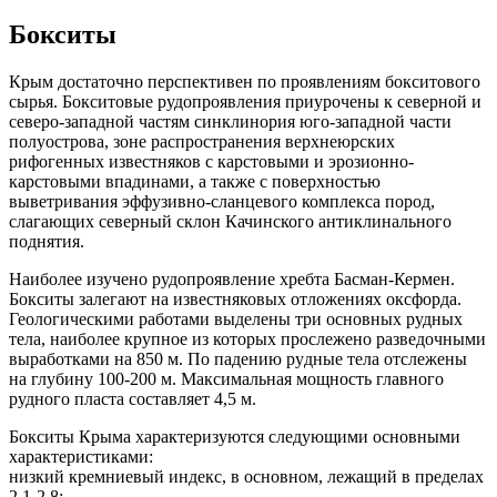
Бокситы
Крым достаточно перспективен по проявлениям бокситового
сырья. Бокситовые рудопроявления приурочены к северной и
северо-западной частям синклинория юго-западной части
полуострова, зоне распространения верхнеюрских
рифогенных известняков с карстовыми и эрозионно-
карстовыми впадинами, а также с поверхностью
выветривания эффузивно-сланцевого комплекса пород,
слагающих северный склон Качинского антиклинальнoгo
поднятия.
Наиболее изучено рудопроявление хребта Басман-Кермен.
Бокситы залегают на известняковых отложениях оксфорда.
Геологическими работами выделены три основных рудных
тела, наиболее крупное из которых прослежено разведочными
выработками на 850 м. По падению pyдные тела отслежены
на глубину 100-200 м. Максимальная мощность главного
рудного пласта составляет 4,5 м.
Бокситы Крыма характеризуются следующими основными
характеристиками:
низкий кремниевый индекс, в основном, лежащий в пределах
2.1-2.8;