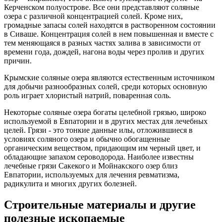
Керченском полуострове. Все они представляют соляные
озера с различной концентрацией солей. Кроме них,
громадные запасы солей находятся в растворенном состоянии
в Сиваше. Концентрация солей в нем повышенная и вместе с
тем меняющаяся в разных частях залива в зависимости от
времени года, дождей, нагона воды через пролив и других
причин.
Крымские соляные озера являются естественным источником
для добычи разнообразных солей, среди которых основную
роль играет хлористый натрий, поваренная соль.
Некоторые соляные озера богаты целебной грязью, широко
используемой в Евпатории и в других местах для лечебных
целей. Грязи - это тонкие данные илы, отложившиеся в
условиях соляного озера и обычно обогащенные
органическим веществом, придающим им черный цвет, и
обладающие запахом сероводорода. Наиболее известны
лечебные грязи Сакекого и Мойнакского озер близ
Евпатории, используемых для лечения ревматизма,
радикулита и многих других болезней.
Строительные материалы и другие
полезные ископаемые