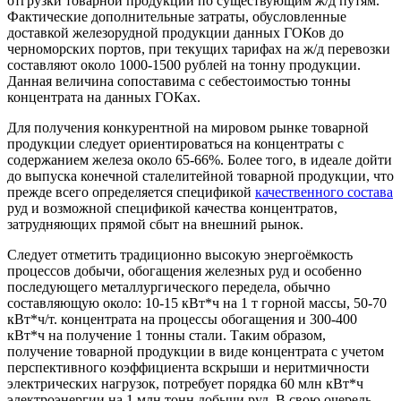
отгрузки товарной продукции по существующим ж/д путям.
Фактические дополнительные затраты, обусловленные
доставкой железорудной продукции данных ГОКов до
черноморских портов, при текущих тарифах на ж/д перевозки
составляют около 1000-1500 рублей на тонну продукции.
Данная величина сопоставима с себестоимостью тонны
концентрата на данных ГОКах.
Для получения конкурентной на мировом рынке товарной
продукции следует ориентироваться на концентраты с
содержанием железа около 65-66%. Более того, в идеале дойти
до выпуска конечной сталелитейной товарной продукции, что
прежде всего определяется спецификой
качественного состава
руд и возможной спецификой качества концентратов,
затрудняющих прямой сбыт на внешний рынок.
Следует отметить традиционно высокую энергоёмкость
процессов добычи, обогащения железных руд и особенно
последующего металлургического передела, обычно
составляющую около: 10-15 кВт*ч на 1 т горной массы, 50-70
кВт*ч/т. концентрата на процессы обогащения и 300-400
кВт*ч на получение 1 тонны стали. Таким образом,
получение товарной продукции в виде концентрата с учетом
перспективного коэффициента вскрыши и неритмичности
электрических нагрузок, потребует порядка 60 млн кВт*ч
электроэнергии на 1 млн тонн добычи руд. В свою очередь