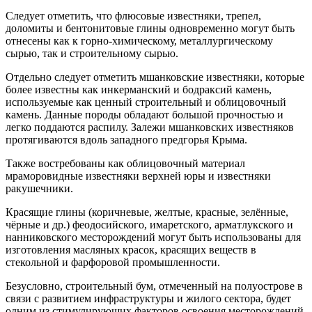
Следует отметить, что флюсовые известняки, трепел,
доломиты и бентонитовые глины одновременно могут быть
отнесены как к горно-химическому, металлургическому
сырью, так и строительному сырью.
Отдельно следует отметить мшанковские известняки, которые
более известны как инкерманский и бодраксий камень,
используемые как ценный строительный и облицовочный
камень. Данные породы обладают большой прочностью и
легко поддаются распилу. Залежи мшанковских известняков
протягиваются вдоль западного предгорья Крыма.
Также востребованы как облицовочный материал
мраморовидные известняки верхней юры и известняки
ракушечники.
Красящие глины (коричневые, желтые, красные, зелённые,
чёрные и др.) феодосийского, имаретского, арматлукского и
нанниковского месторождений могут быть использованы для
изготовления масляных красок, красящих веществ в
стекольной и фарфоровой промышленности.
Безусловно, строительный бум, отмеченный на полуострове в
связи с развитием инфраструктуры и жилого сектора, будет
одним из стимулирующих факторов освоения месторождений