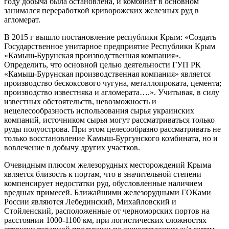
году добыча была остановлена, и комбинат в основном
занимался переработкой криворожских железных руд в
агломерат.
В 2015 г вышло постановление республики Крым: «Создать
Государственное унитарное предприятие Республики Крым
«Камыш-Бурунская производственная компания».
Определить, что основной целью деятельности ГУП РК
«Камыш-Бурунская производственная компания» является
производство бескоксового чугуна, металлопроката, цемента;
производство известняка и агломерата….». Учитывая, в силу
известных обстоятельств, невозможность и
нецелесообразность использования сырья украинских
компаний, источником сырья могут рассматриваться только
руды полуострова. При этом целесообразно рассматривать не
только восстановление Камыш-Бургунского комбината, но и
вовлечение в добычу других участков.
Очевидным плюсом железорудных месторождений Крыма
является близость к портам, что в значительной степени
компенсирует недостатки руд, обусловленные наличием
вредных примесей. Ближайшими железорудными ГОКами
России являются Лебединский, Михайловский и
Стойленский, расположенные от черноморских портов на
расстоянии 1000-1100 км, при логистических сложностях