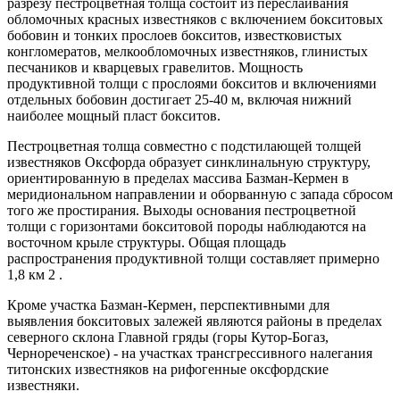
разрезу пестроцветная толща состоит из переслаивания
обломочных красных известняков с включением бокситовых
бобовин и тонких прослоев бокситов, известковистых
конгломератов, мелкообломочных известняков, глинистых
песчаников и кварцевых гравелитов. Мощность
продуктивной толщи с прослоями бокситов и включениями
отдельных бобовин достигает 25-40 м, включая нижний
наиболее мощный пласт бокситов.
Пестроцветная толща совместно с подстилающей толщей
известняков Оксфорда образует синклинальную структуру,
ориентированную в пределах массива Базман-Кермен в
меридиональном направлении и оборванную с запада сбросом
того же простирания. Выходы основания пестроцветной
толщи с горизонтами бокситовой породы наблюдаются на
восточном крыле структуры. Общая площадь
распространения продуктивной толщи составляет примерно
1,8 км 2 .
Кроме участка Базман-Кермен, перспективными для
выявления бокситовых залежей являются районы в пределах
северного склона Главной гряды (горы Кутор-Богаз,
Чернореченское) - на участках трансгрессивного налегания
титонских известняков на рифогенные оксфордские
известняки.