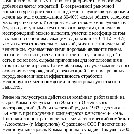
компонента основным наиболее приоритетным способом
добычи является открытый. В современной рыночной
конъюнктуре строительство подземных рудников для добычи
железных руд с содержанием 30-40% железа общего заведомо
малоперспективно. Исходя из условий залегания рудных тел
(судя по доступным схематическим разрезам), в пределах
месторождений можно выделить участки с коэффициентом
вскрыши в основном лежащим в диапазоне от 0.4-1.5 м 3 /т,
что является относительно высокой, хотя и не запредельной
величиной. Рудовмещающими породами являются глины,
пески, известняки, песчанистые глины, суглинки и др. То
есть, в основном, сырьём пригодным для использования в
строительной отрасли. Таким образом, в случае комплексного
освоения месторождений, с реализацией части вскрышных
пород, экономическая эффективность отработки
железорудных месторождений полуострова существенно
вырастет.
Ранее на полуострове действовал комбинат, работавший на
сырье Камыш-Бурунского и Эльтиген-Ортельского
месторождений. Добыча железной руды в 1983 г. достигала
5,4 млн т, при получении концентратов качеством 44-49%.
Поставки концентрата велись на металлургический комбинат
«Азовсталь» (г. Мариуполь). С распадом ССС Р постепенно
железорудная отрасль Крыма пришла в упадок. Так уже в 2005