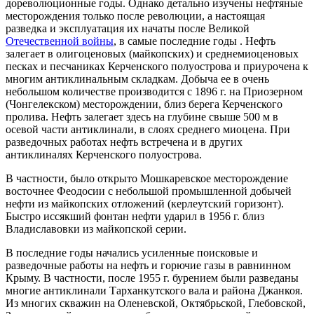
дореволюционные годы. Однако детально изучены нефтяные
месторождения только после революции, а настоящая
разведка и эксплуатация их начаты после Великой
Отечественной войны
, в самые последние годы . Нефть
залегает в олигоценовых (майкопских) и среднемиоценовых
песках и песчаниках Керченского полуострова и приурочена к
многим антиклинальным складкам. Добыча ее в очень
небольшом количестве производится с 1896 г. на Приозерном
(Чонгелекском) месторождении, близ берега Керченского
пролива. Нефть залегает здесь на глубине свыше 500 м в
осевой части антиклинали, в слоях среднего миоцена. При
разведочных работах нефть встречена и в других
антиклиналях Керченского полуострова.
В частности, было открыто Мошкаревское месторождение
восточнее Феодосии с небольшой промышленной добычей
нефти из майкопских отложений (керлеутский горизонт).
Быстро иссякший фонтан нефти ударил в 1956 г. близ
Владиславовки из майкопской серии.
В последние годы начались усиленные поисковые и
разведочные работы на нефть и горючие газы в равнинном
Крыму. В частности, после 1955 г. бурением были разведаны
многие антиклинали Тарханкутского вала и района Джанкоя.
Из многих скважин на Оленевской, Октябрьской, Глебовской,