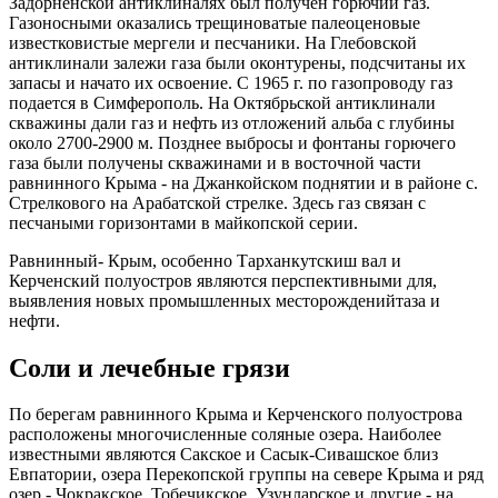
Задорненской антиклиналях был получен горючий газ.
Газоносными оказались трещиноватые палеоценовые
известковистые мергели и песчаники. На Глебовской
антиклинали залежи газа были оконтурены, подсчитаны их
запасы и начато их освоение. С 1965 г. по газопроводу газ
подается в Симферополь. На Октябрьской антиклинали
скважины дали газ и нефть из отложений альба с глубины
около 2700-2900 м. Позднее выбросы и фонтаны горючего
газа были получены скважинами и в восточной части
равнинного Крыма - на Джанкойском поднятии и в районе с.
Стрелкового на Арабатской стрелке. Здесь газ связан с
песчаными горизонтами в майкопской серии.
Равнинный- Крым, особенно Тарханкутскиш вал и
Керченский полуостров являются перспективными для,
выявления новых промышленных месторожденийтаза и
нефти.
Соли и лечебные грязи
По берегам равнинного Крыма и Керченского полуострова
расположены многочисленные соляные озера. Наиболее
известными являются Сакское и Сасык-Сивашское близ
Евпатории, озера Перекопской группы на севере Крыма и ряд
озер - Чокракское, Тобечикское, Узунларское и другие - на