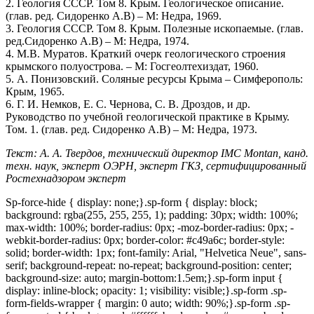
2. Геология СССР. Том 8. Крым. Геологическое описание.
(глав. ред. Сидоренко А.В) – М: Недра, 1969.
3. Геология СССР. Том 8. Крым. Полезные ископаемые. (глав.
ред.Сидоренко А.В) – М: Недра, 1974.
4. М.В. Муратов. Краткий очерк геологического строения
крымского полуострова. – М: Госгеолтехиздат, 1960.
5. А. Понизовский. Соляные ресурсы Крыма – Симферополь:
Крым, 1965.
6. Г. И. Немков, Е. С. Чернова, С. В. Дроздов, и др.
Руководство по учебной геологической практике в Крыму.
Том. 1. (глав. ред. Сидоренко А.В) – М: Недра, 1973.
Текст: А. А. Твердов, технический директор IMC Montan, канд.
техн. наук, эксперт ОЭРН, эксперт ГКЗ, сертифицированный
Ростехнадзором эксперт
Sp-force-hide { display: none;}.sp-form { display: block;
background: rgba(255, 255, 255, 1); padding: 30px; width: 100%;
max-width: 100%; border-radius: 0px; -moz-border-radius: 0px; -
webkit-border-radius: 0px; border-color: #c49a6c; border-style:
solid; border-width: 1px; font-family: Arial, "Helvetica Neue", sans-
serif; background-repeat: no-repeat; background-position: center;
background-size: auto; margin-bottom:1.5em;}.sp-form input {
display: inline-block; opacity: 1; visibility: visible;}.sp-form .sp-
form-fields-wrapper { margin: 0 auto; width: 90%;}.sp-form .sp-