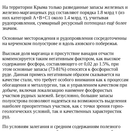
На территории Крыма только разведанные запасы железных и
железно-марганцевых руд составляют порядка 1.8 млрд т (из
них категорий А+В+С1 около 1.4 млрд. т), учитывая
рудопроявления, суммарный ресурсный потенциал ещё более
значим.
Основные месторождения и рудопроявления сосредоточенны
на керченском полуострове и вдоль азовского побережья.
Высокая доля марганца и присутствие ванадия отчасти
компенсируется таким негативным фактором, как высокое
содержание фосфора, составляющего от 0,02 до 1.5%, при
этом основные запасы (73-81%) относятся к фосфористой
руде. Данная примесь негативным образом сказывается на
качестве стали, что требует особого внимания как к процессам
обогащения и металлургии, так и управлением качеством при
добыче, включая локализацию наименее фосфористых
участков рудных залежей. Безусловно, большие запасы
полуострова позволяют надеяться на возможность выделения
наиболее приоритетных участков, как с точки зрения горно-
геологических условий, так и качественных характеристик
руд.
По условиям залегания и средним содержаниям полезного