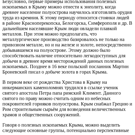
Безусловно, первые примеры использования полезных
ископаемых в Крыму можно отнести к энеолиту, когда
древнее население полуострова научилось изготовлять орудия
труда из кремния. К этому периоду относится стоянки людей
в районе Красноперекопска, Белогорска, Симферополя и др. В
дальнейшем населявшие Крым люди овладели плавкой
металлов. При этом можно предполагать, что
металлургическое производство базировалось не только на
привозном металле, но и на железе и золоте, непосредственно
добывавшемся на полуострове. Этому должно было
способствовать наличие относительно легкодоступных для
добычи в древнее время месторождений данных полезных
ископаемых. Позднее в 16 веке польский посланник Мартин
Броневский писал о добыче золота в горах Крыма.
В первом веке от рождества Христова в Крыму на
инкерманских каменоломнях трудился в ссылке ученик
святого апостола Петра папа римский Климент. Данного
святого по праву можно считать одним из небесных
покровителей горняков полуострова. Крым снабжал Грецию и
Рим строительным сырьём для возведения величественных
храмов и общественных сооружений.
Говоря о полезных ископаемых Крыма, можно выделить
следующие основные группы, потенциально перспективные