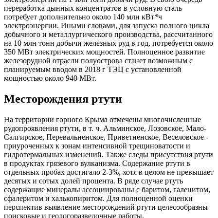
переработка дынных концентратов в условную сталь
потребует дополнительно около 140 млн кВт*ч
электроэнергии. Иными словами, для запуска полного цикла
добычного и металлургического производства, рассчитанного
на 10 млн тонн добычи железных руд в год, потребуется около
350 МВт электрических мощностей. Полноценное развитие
железорудной отрасли полуострова станет возможным с
планируемым вводом в 2018 г ТЭЦ с установленной
мощностью около 940 МВт.
Месторождения ртути
На территории горного Крыма отмечены многочисленные
рудопроявления ртути, в т. ч. Альминское, Лозовское, Мало-
Салгирское, Перевальненское, Приветненское, Веселовское -
приуроченных к зонам интенсивной трещиноватости и
гидротермальных изменений. Также следы присутствия ртути
в продуктах грязевого вулканизма. Содержание ртути в
отдельных пробах достигало 2-3%, хотя в целом не превышает
десятых и сотых долей процента. В ряде случае ртуть
содержащие минералы ассоциированы с баритом, галенитом,
сфалеритом и халькопиритом. Для полноценной оценки
перспектив выявление месторождений ртути целесообразны
поисковые и геологоразведочные работы.