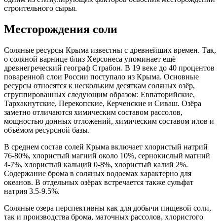
строительного сырья.
Месторождения соли
Соляные ресурсы Крыма известны с древнейших времен. Так,
о соляной варнице близ Херсонеса упоминает ещё
древнегреческий географ Страбон. В 19 веке до 40 процентов
поваренной слои России поступало из Крыма. Основные
ресурсы относятся к нескольким десяткам соляных озёр,
сгруппированных следующим образом: Евпаторийские,
Тархакнутские, Перекопские, Керченские и Сиваш. Озёра
заметно отличаются химическим составом рассолов,
мощностью донных отложений, химическим составом илов и
объёмом ресурсной базы.
В среднем состав солей Крыма включает хлористый натрий
76-80%, хлористый магний около 10%, сернокислый магний
4-7%, хлористый кальций 0-8%, хлористый калий 2%.
Содержание брома в соляных водоемах характерно для
океанов. В отдельных озёрах встречается также сульфат
натрия 3.5-9.5%.
Соляные озера перспективны как для добычи пищевой соли,
так и производства брома, маточных рассолов, хлористого