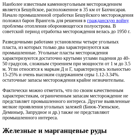
Наиболее известным каменноугольным месторождением
является Бешуйское, расположенное в 35 км от Бахчисарая.
Начало промышленной отработки Бешуйского месторождения
положил барон Врангель для решения в
гражданскую войну
проблемы отопления обороняющегося полуострова. В
советский период отработка месторождения велась до 1950 г.
Разведочными работами установлены четыре угольных
пласта, из которых только два характеризуются как
промышленные. Угольные пласты месторождения
характеризуются достаточно крутыми углами падения до 40-
50 градусов, сложным строением при мощности от 1 м до 3.5
м. Угли относятся к маркам Д и Г, характеризуясь зольностью
15-25% и очень высоким содержанием серы 1.12-3.34%.
остаточные запасы месторождения крайне незначительны.
Фактически можно отметить, что по своим качественным
характеристикам, ограниченным запасам месторождение не
представляет промышленного интереса. Другие выявленные
мелкие проявления угольных залежей (Биюк-Узеньское,
Деминьер, Запрудное и др.) также не представляют
промышленного интереса.
Железные и марганцевые руды