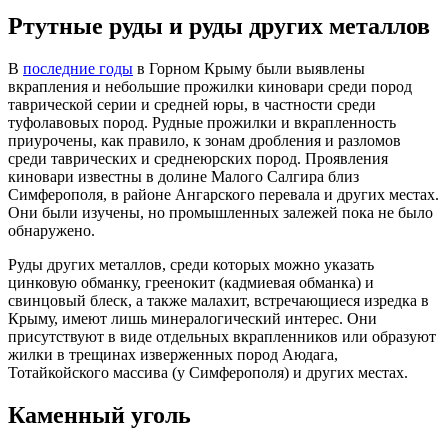
Ртутные руды и руды других металлов
В
последние годы
в Горном Крыму были выявлены
вкрапления и небольшие прожилки киновари среди пород
таврической серии и средней юры, в частности среди
туфолавовых пород. Рудные прожилки и вкрапленность
приурочены, как правило, к зонам дробления и разломов
среди таврических и среднеюрских пород. Проявления
киновари известны в долине Малого Салгира близ
Симферополя, в районе Ангарского перевала и других местах.
Они были изучены, но промышленных залежей пока не было
обнаружено.
Руды других металлов, среди которых можно указать
цинковую обманку, греенокит (кадмиевая обманка) и
свинцовый блеск, а также малахит, встречающиеся изредка в
Крыму, имеют лишь минералогический интерес. Они
присутствуют в виде отдельных вкрапленников или образуют
жилки в трещинах изверженных пород Аюдага,
Тотайкойского массива (у Симферополя) и других местах.
Каменный уголь