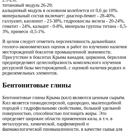
титановый модуль 26-29;
кальциевый модуль в основном колеблется от 0,6 до 10%.
минеральный состав включает: диаспор-бемит - 28-40%,
галлуазит, каолинит - 23-38%, гидроокислы железа - 20-24%,
гематит - 24%, кальцит - 0-8%, минералы группы титана - 0,5-
3%, примеси -0,5-1%.
В целом следует отметить перспективность дальнейших
геолого-экономических оценок и работ по изучению наличия
месторождений бокситов промышленной значимости.
Присутствие в бокситах Крыма ванадия, циркония, бериллия
предопределяют целесообразность комплексного изучения
ресурсной базы месторождений, с оценкой наличия редких и
редкоземельных элементов.
Бентонитовые глины
Бентонитовые глины Крыма (кил) являются ценным сырьём.
Кил является тонкодисперсной, однородно, мылеподобной
породой с гидрофильными свойствами, большой удельной
поверхностью, способностью поглощать жиры. Это
определяет широкие области применения кила, в т.ч. в
металлургии, химической, парфюмерной и
фармакологической промышленности, в качестве сырья для