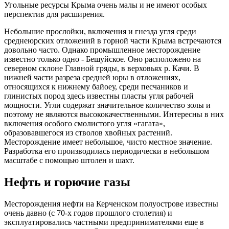
Угольные ресурсы Крыма очень малы и не имеют особых
перспектив для расширения.
Небольшие прослойки, включения и гнезда угля среди
среднеюрских отложений в горной части Крыма встречаются
довольно часто. Однако промышленное месторождение
известно только одно - Бешуйcкое. Оно расположено на
северном склоне Главной гряды, в верховьях р. Качи. В
нижней части разреза средней юры в отложениях,
относящихся к нижнему байоеу, среди песчаников и
глинистых пород здесь известны пласты угля рабочей
мощности. Угли содержат значительное количество золы и
поэтому не являются высококачественными. Интересны в них
включения особого смолистого угля «гагата»,
образовавшегося из стволов хвойных растений.
Месторождение имеет небольшое, чисто местное значение.
Разработка его производилась периодически в небольшом
масштабе с помощью штолен и шахт.
Нефть и горючие газы
Месторождения нефти на Керченском полуострове известны
очень давно (с 70-х годов прошлого столетия) и
эксплуатировались частными предпринимателями еще в