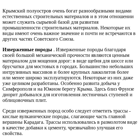
Крымский полуостров очень богат разнообразными видами
естественных строительных материалов и в этом отношении
может служить сырьевой базой для развития
промышленности строительных материалов. Некоторые их
виды имеют очень важное значение и почти не встречаются в
других частях Советского Союза.
Изверженные породы
. Изверженные породы благодаря
своей большой механической прочности являются ценным
материалом для мощения дорог: в виде щебня для шоссе или
брусчатки для мостовых в городах. Большинство небольших
интрузивных массивов и более крупных лакколитов более
или менее широко эксплуатируются. Некоторые из них даже
уже целиком разработаны. Особенно развита добыча у
Симферополя и на Южном берегу Крыма. Здесь близ Фрунзе
диорит добывался для изготовления лестничных ступеней и
облицовочных плит.
Среди изверженных пород особо следует отметить трассы -
кислые вулканические породы, слагающие часть главной
вершины Карадага. Трассы использовались в размолотом виде
в качестве добавки к цементу, чрезвычайно улучшая его
свойства.