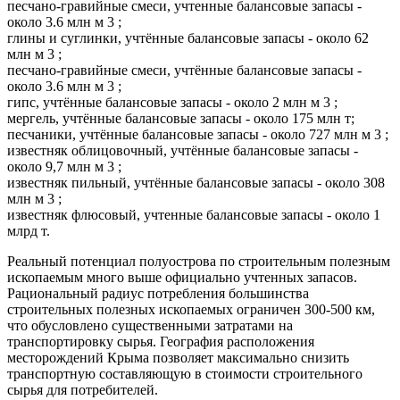
песчано-гравийные смеси, учтенные балансовые запасы -
около 3.6 млн м 3 ;
глины и суглинки, учтённые балансовые запасы - около 62
млн м 3 ;
песчано-гравийные смеси, учтённые балансовые запасы -
около 3.6 млн м 3 ;
гипс, учтённые балансовые запасы - около 2 млн м 3 ;
мергель, учтённые балансовые запасы - около 175 млн т;
песчаники, учтённые балансовые запасы - около 727 млн м 3 ;
известняк облицовочный, учтённые балансовые запасы -
около 9,7 млн м 3 ;
известняк пильный, учтённые балансовые запасы - около 308
млн м 3 ;
известняк флюсовый, учтенные балансовые запасы - около 1
млрд т.
Реальный потенциал полуострова по строительным полезным
ископаемым много выше официально учтенных запасов.
Рациональный радиус потребления большинства
строительных полезных ископаемых ограничен 300-500 км,
что обусловлено существенными затратами на
транспортировку сырья. География расположения
месторождений Крыма позволяет максимально снизить
транспортную составляющую в стоимости строительного
сырья для потребителей.