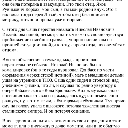
она была потеряна в эвакуации. Это твой отец, Яков
Рувимович Корбах, мой сын, а ты мой родной внук. Это я
настояла тогда перед Лизой, чтобы отец был вписан в
метрику, хоть он и пропал уже в тюрьме.
С этого дня Саша перестал называть Николая Ивановича
Ижмайлова папой, несмотря на то, что мать, словно чувствуя
приближение семейного развала, упорно настаивала на
прежней ситуации: «пойди к отцу, спроси отца, посоветуйся с
отцом».
Вместо объяснения в семье однажды произошло
поразительное событие. Николай Иванович был в
командировке (он в те годы курировал Донбасс по части
окормления марксистской истиной), мать с младшими детьми
ушла на утренник в ТЮЗ, Саша один сидел в столовой над
учебником физики, что ли, и слушал по радио увертюру к
опере Кабалевского «Кола Брюньон». Вихрь музыкального
восстания захлестывал его, жаждалось куда-то немедленно
рвануть, ну, к этим гезам, к бунтарям-аркебузникам. Тут прямо
ему на голову упала с высокого потолка тяжеленная люстра
сталинского ампира. И он потерял сознание.
Впоследствии он пытался вспомнить свои ощущения в этот
момент, или в ничтожную долю момента, или в не объятую