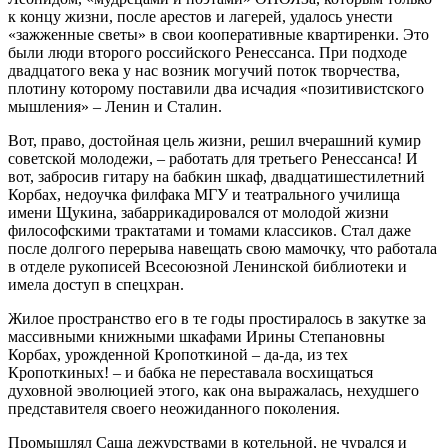
к концу жизни, после арестов и лагерей, удалось унести
«зажженные светы» в свои кооперативные квартиренки. Это
были люди второго российского Ренессанса. При подходе
двадцатого века у нас возник могучий поток творчества,
плотину которому поставили два исчадия «позитивистского
мышления» – Ленин и Сталин.
Вот, право, достойная цель жизни, решил вчерашний кумир
советской молодежи, – работать для третьего Ренессанса! И
вот, забросив гитару на бабкин шкаф, двадцатишестилетний
Корбах, недоучка филфака МГУ и театрального училища
имени Щукина, забаррикадировался от молодой жизни
философскими трактатами и томами классиков. Стал даже
после долгого перерыва навещать свою мамочку, что работала
в отделе рукописей Всесоюзной Ленинской библиотеки и
имела доступ в спецхран.
Жилое пространство его в те годы простиралось в закутке за
массивными книжными шкафами Ирины Степановны
Корбах, урожденной Кропоткиной – да-да, из тех
Кропоткиных! – и бабка не переставала восхищаться
духовной эволюцией этого, как она выражалась, нехудшего
представителя своего неожиданного поколения.
Промышлял Саша дежурствами в котельной, не чурался и