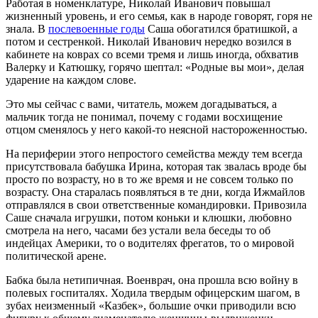
Работая в номенклатуре, Николай Иванович повышал
жизненный уровень, и его семья, как в народе говорят, горя не
знала. В
послевоенные годы
Саша обогатился братишкой, а
потом и сестренкой. Николай Иванович нередко возился в
кабинете на коврах со всеми тремя и лишь иногда, обхватив
Валерку и Катюшку, горячо шептал: «Родные вы мои», делая
ударение на каждом слове.
Это мы сейчас с вами, читатель, можем догадываться, а
мальчик тогда не понимал, почему с годами восхищение
отцом сменялось у него какой-то неясной настороженностью.
На периферии этого непростого семейства между тем всегда
присутствовала бабушка Ирина, которая так звалась вроде бы
просто по возрасту, но в то же время и не совсем только по
возрасту. Она старалась появляться в те дни, когда Ижмайлов
отправлялся в свои ответственные командировки. Привозила
Саше сначала игрушки, потом коньки и клюшки, любовно
смотрела на него, часами без устали вела беседы то об
индейцах Америки, то о водителях фрегатов, то о мировой
политической арене.
Бабка была нетипичная. Военврач, она прошла всю войну в
полевых госпиталях. Ходила твердым офицерским шагом, в
зубах неизменный «Казбек», большие очки приводили всю