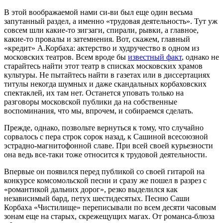
В этой воображаемой нами си-ви был еще один весьма
запутанный раздел, а именно «трудовая деятельность». Тут уж
совсем шли какие-то зигзаги, спирали, рывки, а главное,
какие-то провалы и затемнения. Вот, скажем, главный
«кредит» А.Корбаха: актерство и худручество в одном из
московских театров. Всем вроде бы
известный факт
, однако не
старайтесь найти этот театр в списках московских храмов
культуры. Не пытайтесь найти в газетах или в диссертациях
титулы некогда шумных и даже скандальных корбаховских
спектаклей, их там нет. Останется уповать только на
разговоры московской публики да на собственные
воспоминания, что мы, впрочем, и собираемся сделать.
Прежде, однако, позвольте вернуться к тому, что случайно
сорвалось с пера строк сорок назад, к Сашиной всесоюзной
эстрадно-магнитофонной славе. При всей своей курьезности
она ведь все-таки тоже относится к трудовой деятельности.
Впервые он появился перед публикой со своей гитарой на
конкурсе комсомольской песни и сразу же пошел в разрез с
«романтикой дальних дорог», резко выделился как
независимый бард, петух шестидесятых. Песню Саши
Корбаха «Чистилище» переписывали по всем десяти часовым
зонам еще на старых, скрежещущих магах. От романса-блюза