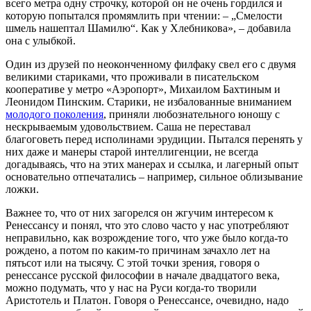
всего метра одну строчку, которой он не очень гордился и
которую попытался промямлить при чтении: – „Смелости
шмель нашептал Шамилю“. Как у Хлебникова», – добавила
она с улыбкой.
Один из друзей по неоконченному филфаку свел его с двумя
великими стариками, что проживали в писательском
кооперативе у метро «Аэропорт», Михаилом Бахтиным и
Леонидом Пинским. Старики, не избалованные вниманием
молодого поколения
, приняли любознательного юношу с
нескрываемым удовольствием. Саша не переставал
благоговеть перед исполинами эрудиции. Пытался перенять у
них даже и манеры старой интеллигенции, не всегда
догадываясь, что на этих манерах и ссылка, и лагерный опыт
основательно отпечатались – например, сильное облизывание
ложки.
Важнее то, что от них загорелся он жгучим интересом к
Ренессансу и понял, что это слово часто у нас употребляют
неправильно, как возрождение того, что уже было когда-то
рождено, а потом по каким-то причинам зачахло лет на
пятьсот или на тысячу. С этой точки зрения, говоря о
ренессансе русской философии в начале двадцатого века,
можно подумать, что у нас на Руси когда-то творили
Аристотель и Платон. Говоря о Ренессансе, очевидно, надо