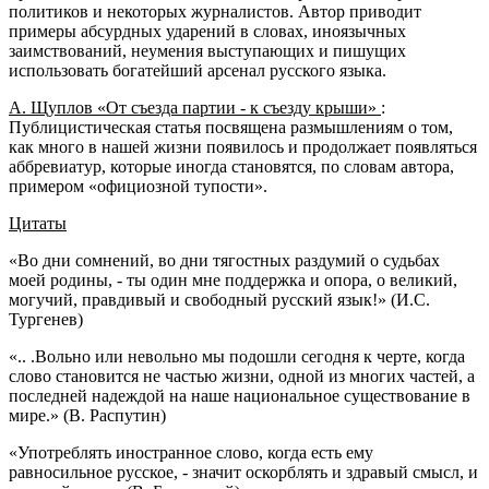
политиков и некоторых журналистов. Автор приводит
примеры абсурдных ударений в словах, иноязычных
заимствований, неумения выступающих и пишущих
использовать богатейший арсенал русского языка.
А. Щуплов «От съезда партии - к съезду крыши»
:
Публицистическая статья посвящена размышлениям о том,
как много в нашей жизни появилось и продолжает появляться
аббревиатур, которые иногда становятся, по словам автора,
примером «официозной тупости».
Цитаты
«Во дни сомнений, во дни тягостных раздумий о судьбах
моей родины, - ты один мне поддержка и опора, о великий,
могучий, правдивый и свободный русский язык!» (И.С.
Тургенев)
«.. .Вольно или невольно мы подошли сегодня к черте, когда
слово становится не частью жизни, одной из многих частей, а
последней надеждой на наше национальное существование в
мире.» (В. Распутин)
«Употреблять иностранное слово, когда есть ему
равносильное русское, - значит оскорблять и здравый смысл, и