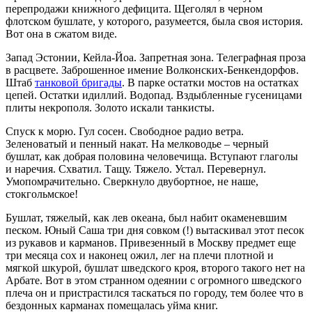
перепродажи книжного дефицита. Щеголял в черном
флотском бушлате, у которого, разумеется, была своя история.
Вот она в сжатом виде.
Запад Эстонии, Кейла-Йоа. Запретная зона. Телеграфная проза
в расцвете. Заброшенное имение Волконских-Бенкендорфов.
Штаб
танковой бригады
. В парке остатки мостов на остатках
цепей. Остатки идиллий. Водопад. Вздыбленные гусеницами
плиты некрополя. Золото искали танкисты.
Спуск к морю. Гул сосен. Свободное радио ветра.
Зеленоватый и пенный накат. На мелководье – черный
бушлат, как добрая половина человечища. Вступают глаголы
и наречия. Схватил. Тащу. Тяжело. Устал. Перевернул.
Умопомрачительно. Сверкнуло двубортное, не наше,
стокгольмское!
Бушлат, тяжелый, как лев океана, был набит окаменевшим
песком. Юный Саша три дня совком (!) вытаскивал этот песок
из рукавов и карманов. Привезенный в Москву предмет еще
три месяца сох и наконец ожил, лег на плечи плотной и
мягкой шкурой, бушлат шведского кроя, второго такого нет на
Арбате. Вот в этом странном одеянии с огромного шведского
плеча он и пристрастился таскаться по городу, тем более что в
бездонных карманах помещалась уйма книг.