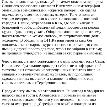
Самым печальным, да, пожалуй, и самым опасным периодом
Сашиного образования оказался Институт кинематографии.
Увлекшись возможностями «скрытой камеры», он сделал
двухчастевку о летних военных лагерях. То, что полагал
мягким юмором, привело в ярость полковников с военной
кафедры. Пленку затребовали в КГБ, где она и канула в
бездонной утробе. Либеральный декан посоветовал юноше
куда-нибудь на год уехать. Общество может не простить ему
посягательства на «самое святое», на патриотический долг
молодежи. В общем, и из ВГИКа наш герой свалил без
диплома, а за сценарные курсы зацепился с помощью сильно
пьющих друзей просто для того, чтобы не забрили в казарму,
не припаяли тунеядство, не выслали за сто первый километр.
Черт с ними, с этими советскими вузами, подумал тогда Саша.
Настоящее образование приходит сейчас не из официальной
системы, а из катакомб: из запрещенных и забытых книг, из
западных интеллектуальных журналов, из подпольных
художественных выставок, а главное, из общения с еще
живыми светочами «Серебряного века».
Продумав эту мысль, он отправился в Ленинград и умудрился
напроситься в гости к Ахматовой и прочесть ей не менее
метра своих стихов. «Вот это у вас неплохо, – милостиво
сказала императрица „Серебряного века“ и повторила из