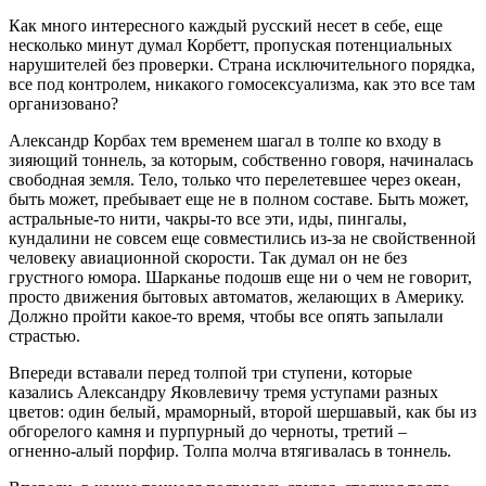
Как много интересного каждый русский несет в себе, еще
несколько минут думал Корбетт, пропуская потенциальных
нарушителей без проверки. Страна исключительного порядка,
все под контролем, никакого гомосексуализма, как это все там
организовано?
Александр Корбах тем временем шагал в толпе ко входу в
зияющий тоннель, за которым, собственно говоря, начиналась
свободная земля. Тело, только что перелетевшее через океан,
быть может, пребывает еще не в полном составе. Быть может,
астральные-то нити, чакры-то все эти, иды, пингалы,
кундалини не совсем еще совместились из-за не свойственной
человеку авиационной скорости. Так думал он не без
грустного юмора. Шарканье подошв еще ни о чем не говорит,
просто движения бытовых автоматов, желающих в Америку.
Должно пройти какое-то время, чтобы все опять запылали
страстью.
Впереди вставали перед толпой три ступени, которые
казались Александру Яковлевичу тремя уступами разных
цветов: один белый, мраморный, второй шершавый, как бы из
обгорелого камня и пурпурный до черноты, третий –
огненно-алый порфир. Толпа молча втягивалась в тоннель.