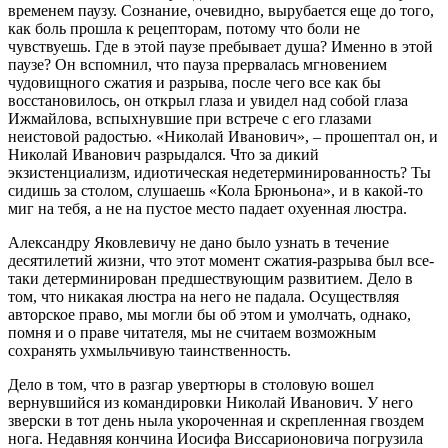
временем паузу. Сознание, очевидно, вырубается еще до того,
как боль прошла к рецепторам, потому что боли не
чувствуешь. Где в этой паузе пребывает душа? Именно в этой
паузе? Он вспомнил, что пауза прервалась мгновением
чудовищного сжатия и разрыва, после чего все как бы
восстановилось, он открыл глаза и увидел над собой глаза
Ижмайлова, вспыхнувшие при встрече с его глазами
неистовой радостью. «Николай Иванович», – прошептал он, и
Николай Иванович разрыдался. Что за дикий
экзистенциализм, идиотическая недетерминированность? Ты
сидишь за столом, слушаешь «Кола Брюньона», и в какой-то
миг на тебя, а не на пустое место падает охуенная люстра.
Александру Яковлевичу не дано было узнать в течение
десятилетий жизни, что этот момент сжатия-разрыва был все-
таки детерминирован предшествующим развитием. Дело в
том, что никакая люстра на него не падала. Осуществляя
авторское право, мы могли бы об этом и умолчать, однако,
помня и о праве читателя, мы не считаем возможным
сохранять ухмыльчивую таинственность.
Дело в том, что в разгар увертюры в столовую вошел
вернувшийся из командировки Николай Иванович. У него
зверски в тот день ныла укороченная и скрепленная гвоздем
нога. Недавняя кончина Иосифа Виссарионовича погрузила