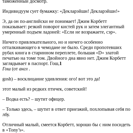
таможенный досмотр.
Индивидуум сует бумажку: «Декларэйшн! Декларэйшн!»
Э, да он по-английски не понимает! Джим Корбетт
показывает: резкий поворот кистей рук и затем элегантный
умеренный подъем ладоней: «Если не возражаете, сэр».
Ничего привлекательного, но и ничего особенно
отталкивающего в чемодане не было. Среди пропотевших
рубах книга в старинном переплете, большая «D» златой
печатью на томе том. Двойного дна явно нет. Джим Корбетт
заглядывает в паспорт. Гош,
1
Гош
(от
англ
.
gosh) – восклицание удивления: ого! вот это да!
этот малый из редких птичек, советский!
– Водка есть? – шутит офицер.
– Только здесь, – шутит в ответ приезжий, похлопывая себя по
лбу.
Отличный малый, смеется Корбетт, хорошо бы с ним посидеть
в «Tony’s».