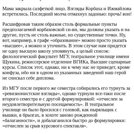
Мама закрыла салфеткой лицо. Взгляды Корбаха и Ижмайлова
встретились. Последний молча отмахнул ладонью: прочь! вон!
Расшифровав таким образом столь формальные пункты
предполагаемой корбаховской си-ви, мы должны указать и на
другие, пусть не столь важные, но существенные точки. Ну,
вот, например, в графе «образование» можно просто указать
«высшее», а можно и уточнить. В этом случае нам придется
не одну высшую школу упомянуть, а целый список:
филологический факультет МГУ, театральное училище имени
Щукина, режиссерское отделение ВГИКа, Высшие сценарные
курсы. Список этот, однако, ни к чему нас не приведет, кроме
конфуза, ибо ни в одном из указанных заведений наш герой
не снискал себе диплома.
Из МГУ после первого же семестра собирались его турнуть за
«ревизионистские взгляды», однако турнули все-таки после
второго семестра и с другой формулировкой: «отчислен за
неудовлетворительную посещаемость». В театральное
училище он было бросился с головой, как ныряльщик с
вышки, в брызгах, в хохоте заново рожденной
«балаганности», и добалаганился быстро до формулировки:
«отчислен за срыв курсового спектакля».