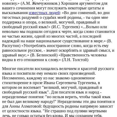
новизну.» (А.М. Жемчужников.) Хорошим аргументом для
вашего сочинения могут послужить некоторые цитаты и
высказывания
известных людей
: «Во дни сомнений, во дни
тягостных раздумий о судьбах моей родины, - ты один мне
поддержка и опора, о великий, могучий, правдивый и
свободный русский язык!» (И.С. Тургенев) «...Вольно или
невольно мы подошли сегодня к черте, когда слово становится
не частью жизни, одной из многих частей, а последней
надеждой на наше национальное существование в мире.» (В.
Распутин) «Употреблять иностранное слово, когда есть ему
равносильное русское, - значит оскорблять и здравый смысл, и
здравый вкус.» (В. Белинский) «Нравственность человека
видна в его отношении к слову.» (Л.Н. Толстой)
Многие писатели восхищались величием и красотой русского
языка и посвятили ему немало своих произведений.
Несомненно, каждому из нас знакомо одноименное
стихотворение в прозе Ивана Сергеевича Тургенева, в
котором он воспевает "великий, могучий, правдивый и
свободный русский язык". Для писателя язык и народ -
неразделимые понятия: "но нельзя верить, чтобы такой язык
не был дан великому народу!" Неразделимы эти два понятия и
для Анны Ахматовой: будущность родины напрямую зависит
от целостности языка. "Не страшно под пулями мертвыми
лечь, не горько остаться без крова. И мы сохраним тебя,