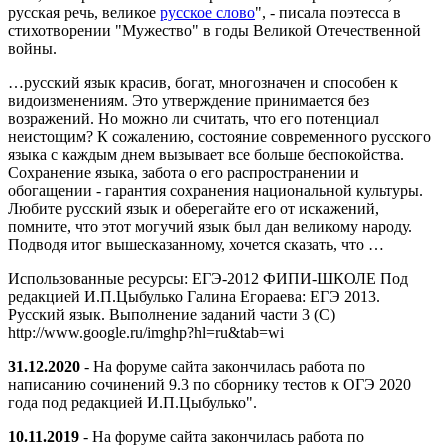
русская речь, великое
русское слово
", - писала поэтесса в
стихотворении "Мужество" в годы Великой Отечественной
войны.
…русский язык красив, богат, многозначен и способен к
видоизменениям. Это утверждение принимается без
возражений. Но можно ли считать, что его потенциал
неистощим? К сожалению, состояние современного русского
языка с каждым днем вызывает все больше беспокойства.
Сохранение языка, забота о его распространении и
обогащении - гарантия сохранения национальной культуры.
Любите русский язык и оберегайте его от искажений,
помните, что этот могучий язык был дан великому народу.
Подводя итог вышесказанному, хочется сказать, что …
Использованные ресурсы: ЕГЭ-2012 ФИПИ-ШКОЛЕ Под
редакцией И.П.Цыбулько Галина Егораева: ЕГЭ 2013.
Русский язык. Выполнение заданий части 3 (С)
http://www.google.ru/imghp?hl=ru&tab=wi
31.12.2020
- На форуме сайта закончилась работа по
написанию сочинений 9.3 по сборнику тестов к ОГЭ 2020
года под редакцией И.П.Цыбулько".
10.11.2019
- На форуме сайта закончилась работа по