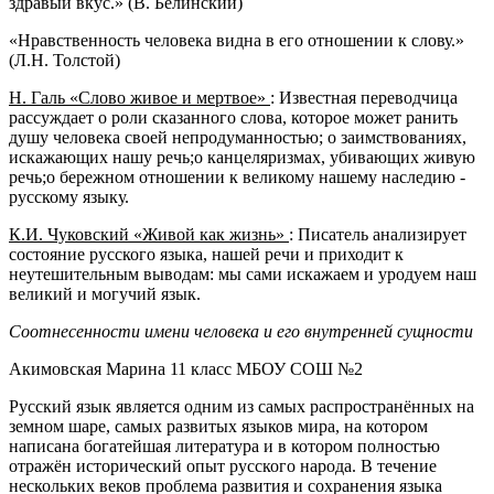
здравый вкус.» (В. Белинский)
«Нравственность человека видна в его отношении к слову.»
(Л.Н. Толстой)
Н. Галь «Слово живое и мертвое»
: Известная переводчица
рассуждает о роли сказанного слова, которое может ранить
душу человека своей непродуманностью; о заимствованиях,
искажающих нашу речь;о канцеляризмах, убивающих живую
речь;о бережном отношении к великому нашему наследию -
русскому языку.
К.И. Чуковский «Живой как жизнь»
: Писатель анализирует
состояние русского языка, нашей речи и приходит к
неутешительным выводам: мы сами искажаем и уродуем наш
великий и могучий язык.
Соотнесенности имени человека и его внутренней сущности
Акимовская Марина 11 класс МБОУ СОШ №2
Русский язык является одним из самых распространённых на
земном шаре, самых развитых языков мира, на котором
написана богатейшая литература и в котором полностью
отражён исторический опыт русского народа. В течение
нескольких веков проблема развития и сохранения языка