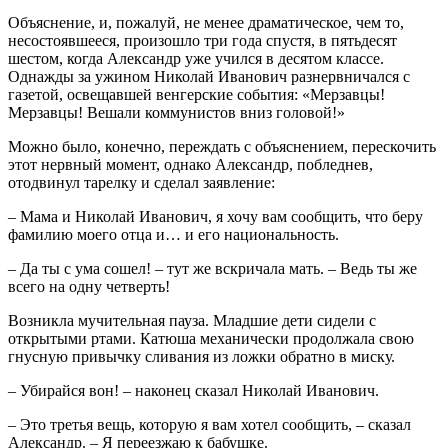
Объяснение, и, пожалуй, не менее драматическое, чем то,
несостоявшееся, произошло три года спустя, в пятьдесят
шестом, когда Александр уже учился в десятом классе.
Однажды за ужином Николай Иванович разнервничался с
газетой, освещавшей венгерские события: «Мерзавцы!
Мерзавцы! Вешали коммунистов вниз головой!»
Можно было, конечно, переждать с объяснением, перескочить
этот нервный момент, однако Александр, побледнев,
отодвинул тарелку и сделал заявление:
– Мама и Николай Иванович, я хочу вам сообщить, что беру
фамилию моего отца и… и его национальность.
– Да ты с ума сошел! – тут же вскричала мать. – Ведь ты же
всего на одну четверть!
Возникла мучительная пауза. Младшие дети сидели с
открытыми ртами. Катюша механически продолжала свою
гнусную привычку сливания из ложки обратно в миску.
– Убирайся вон! – наконец сказал Николай Иванович.
– Это третья вещь, которую я вам хотел сообщить, – сказал
Александр. – Я переезжаю к бабушке.