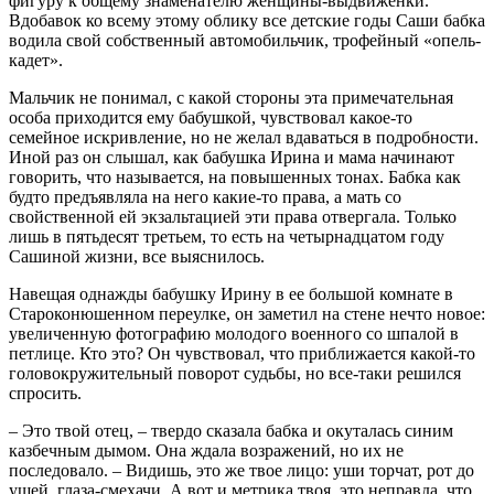
фигуру к общему знаменателю женщины-выдвиженки.
Вдобавок ко всему этому облику все детские годы Саши бабка
водила свой собственный автомобильчик, трофейный «опель-
кадет».
Мальчик не понимал, с какой стороны эта примечательная
особа приходится ему бабушкой, чувствовал какое-то
семейное искривление, но не желал вдаваться в подробности.
Иной раз он слышал, как бабушка Ирина и мама начинают
говорить, что называется, на повышенных тонах. Бабка как
будто предъявляла на него какие-то права, а мать со
свойственной ей экзальтацией эти права отвергала. Только
лишь в пятьдесят третьем, то есть на четырнадцатом году
Сашиной жизни, все выяснилось.
Навещая однажды бабушку Ирину в ее большой комнате в
Староконюшенном переулке, он заметил на стене нечто новое:
увеличенную фотографию молодого военного со шпалой в
петлице. Кто это? Он чувствовал, что приближается какой-то
головокружительный поворот судьбы, но все-таки решился
спросить.
– Это твой отец, – твердо сказала бабка и окуталась синим
казбечным дымом. Она ждала возражений, но их не
последовало. – Видишь, это же твое лицо: уши торчат, рот до
ушей, глаза-смехачи. А вот и метрика твоя, это неправда, что