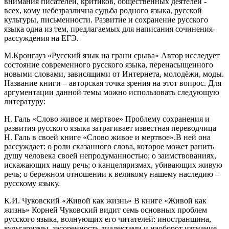
внимания писателей, критиков, общественных деятелей -
всех, кому небезразлична судьба родного языка, русской
культуры, письменности. Развитие и сохранение русского
языка одна из тем, предлагаемых для написания сочинения-
рассуждения на ЕГЭ.
М.Кронгауз «Русский язык на грани срыва» Автор исследует
состояние современного русского языка, перенасыщенного
новыми словами, зависящими от Интернета, молодёжи, моды.
Название книги – авторская точка зрения на этот вопрос. Для
аргументации данной темы можно использовать следующую
литературу:
Н. Галь «Слово живое и мертвое» Проблему сохранения и
развития русского языка затрагивает известная переводчица
Н. Галь в своей книге «Слово живое и мертвое».В ней она
рассуждает: о роли сказанного слова, которое может ранить
душу человека своей непродуманностью; о заимствованиях,
искажающих нашу речь; о канцеляризмах, убивающих живую
речь; о бережном отношении к великому нашему наследию –
русскому языку.
К.И. Чуковский «Живой как жизнь» В книге «Живой как
жизнь» Корней Чуковский видит семь основных проблем
русского языка, волнующих его читателей: иностранщина,
вульгаризмы, засоренность диалектами и наоборот изгнание