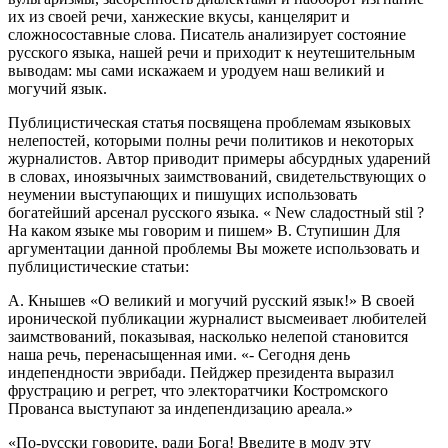
их из своей речи, ханжеские вкусы, канцелярит и
сложносоставные слова. Писатель анализирует состояние
русского языка, нашей речи и приходит к неутешительным
выводам: мы сами искажаем и уродуем наш великий и
могучий язык.
Публицистическая статья посвящена проблемам языковых
нелепостей, которыми полны речи политиков и некоторых
журналистов. Автор приводит примеры абсурдных ударений
в словах, иноязычных заимствований, свидетельствующих о
неумении выступающих и пишущих использовать
богатейший арсенал русского языка. « New сладостный stil ?
На каком языке мы говорим и пишем» В. Ступишин Для
аргументации данной проблемы Вы можете использовать и
публицистические статьи:
А. Кнышев «О великий и могучий русский язык!» В своей
иронической публикации журналист высмеивает любителей
заимствований, показывая, насколько нелепой становится
наша речь, перенасыщенная ими. «- Сегодня день
индепендности эврибади. Пейджер президента выразил
фрустрацию и регрет, что электоратчики Костромского
Прованса выступают за индепендизацию ареала.»
«По-русски говорите, ради Бога! Введите в моду эту