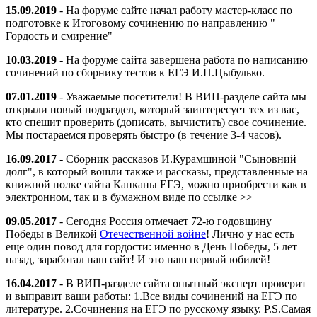
15.09.2019
- На форуме сайте начал работу мастер-класс по
подготовке к Итоговому сочинению по направлению "
Гордость и смирение"
10.03.2019
- На форуме сайта завершена работа по написанию
сочинений по сборнику тестов к ЕГЭ И.П.Цыбулько.
07.01.2019
- Уважаемые посетители! В ВИП-разделе сайта мы
открыли новый подраздел, который заинтересует тех из вас,
кто спешит проверить (дописать, вычистить) свое сочинение.
Мы постараемся проверять быстро (в течение 3-4 часов).
16.09.2017
- Сборник рассказов И.Курамшиной "Сыновний
долг", в который вошли также и рассказы, представленные на
книжной полке сайта Капканы ЕГЭ, можно приобрести как в
электронном, так и в бумажном виде по ссылке >>
09.05.2017
- Сегодня Россия отмечает 72-ю годовщину
Победы в Великой
Отечественной войне
!
Лично у нас есть
еще один повод для гордости: именно в День Победы, 5 лет
назад, заработал наш сайт! И это наш первый юбилей!
16.04.2017
- В ВИП-разделе сайта опытный эксперт проверит
и выправит ваши работы: 1.Все виды сочинений на ЕГЭ по
литературе. 2.Сочинения на ЕГЭ по русскому языку. P.S.Самая