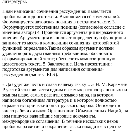
литературы.
План написания сочинения-рассуждения: Выделяется
проблема исходного текста. Выполняется её комментарий.
Формулируется авторская позиция в исходном тексте. 3.
Формулируется собственная позиция (согласие/не согласие с
мнением автора) 4. Проводится аргументация выраженного
мнения: Аргументация выполняет определенную функцию и
занимает то место в композиции сочинения, которой этой
функцией определено.Таким образом аргумент должен
удовлетворять двум главным требованиям: обосновать
сформулированный тезис; обеспечить композиционную
целостность текста. 5. Заключение. Цель презентации:
подготовка аргументов для написания сочинения-
рассуждения (часть С ЕГЭ).
« Да будет же честь и слава нашему языку …» Н. М. Карамзин
Р усский язык является одним из самых распространенных на
земном шаре, самых развитых языков мира, на котором
написана богатейшая литература и в котором полностью
отражен исторический опыт русского народа. Он входит в
число рабочих языков Организации Объединенных Наций, на
нем пишутся важнейшие мировые документы,
международные соглашения. В течение нескольких веков
проблема развития и сохранения языка находится в центре