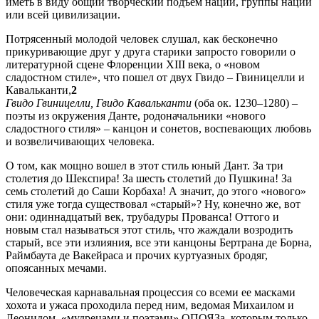
иметь в виду общий творческий подъем нации, группы наций
или всей цивилизации.
Потрясенный молодой человек слушал, как бесконечно
прикуривающие друг у друга старики запросто говорили о
литературной сцене Флоренции XIII века, о «новом
сладостном стиле», что пошел от двух Гвидо – Гвиницелли и
Кавальканти,
2
Гвидо Гвиницелли, Гвидо Кавальканти
(оба ок. 1230–1280) –
поэты из окружения Данте, родоначальники «нового
сладостного стиля» – канцон и сонетов, воспевающих любовь
и возвеличивающих человека.
О том, как мощно вошел в этот стиль юный Дант. За три
столетия до Шекспира! За шесть столетий до Пушкина! За
семь столетий до Саши Корбаха! А значит, до этого «нового»
стиля уже тогда существовал «старый»? Ну, конечно же, вот
они: одиннадцатый век, трубадуры Прованса! Оттого и
новым стал называться этот стиль, что жаждали возродить
старый, все эти излияния, все эти канцоны Бертрана де Борна,
Раймбаута де Вакейраса и прочих куртуазных бродяг,
опоясанных мечами.
Человеческая карнавальная процессия со всеми ее масками
хохота и ужаса проходила перед ним, ведомая Михаилом и
Леонидом, «мудрецами и поэтами» ОПОЯЗа, которым только