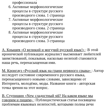
профессионала
Активные морфонологические
процессы в структуре русского
производного слова. 1 страница
Активные морфонологические
процессы в структуре русского
производного слова. 2 страница
Активные морфонологические
процессы в структуре русского
производного слова. 3 страница
А. Кнышев «О великий и могучий русский язык!»
: В этой
иронической публикации журналист высмеивает любителей
заимствований, показывая, насколько нелепой становится
наша речь, перенасыщенная ими.
М. Кронгауз «Русский язык на грани нервного срыва»
: Автор
исследует состояние современного русского языка,
перенасыщенного новыми словами, зависящими от
Интернета, молодёжи, моды. Название книги - авторская
точка зрения на этот вопрос.
В. Ступишин «New сладостный stil? На каком языке мы
говорим и пишем»
: Публицистическая статья посвящена
проблемам языковых нелепостей, которыми полны речи