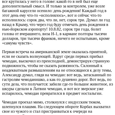
все крутилась у него в голове: какой-то в ней был еще
дополнительный смысл. И только за контролем, уже возле
багажной карусели осенило: день рождения! Каждый год в
этот день ему что-то «исполнялось», вот и сейчас что-то
исполнилось: сорок два, что ли, нет, сорок три. Думал ли год
назад в Крыму, что через год буду отмечать день рождения в
нью-йоркском аэропорту! 10.8.82, сорок три года, болит
голова от вчерашнего, виза Н-1, в кармане полторы тысячи
долларов, три тысячи франков, ничего не испытываю, кроме
«самума чувств».
Первая встреча на американской земле оказалась приятной,
если не сказать волнующей. Вдруг среди первых прибыл
чемодан, выскочил из преисподней, демонстрируя странную
подвижность, чтобы не сказать развязность. Склонный к
неадекватным размышлениям на не относящиеся к делу темы,
Александр думал, глядя на чемодан: вот ведь, затасканный по
гастролям чемоданишко, а как-то душевно дорог. Вот ведь, по
сути дела, что получается: забили где-то большое животное, из
шкуры сделали в Латвии чемодан, и вот все зверское уже
испарилось, чемодан превратился в предмет ностальгии.
Чемодан проехал мимо, столкнулся с индусским тюком,
шлепнулся плашмя. На следующем обороте Корбах выхватил
свое из чужого и стал пристраиваться к очереди на