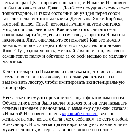
весь аппарат ЦК в поросячье ненастье, и Николай Иванович
не был исключением. Даже в Донбассе почудилось ему что-то
тошнотворное. В таком состоянии он увидел перед собой
затылок ненавистного мальчика. Детеныша Яшки Корбаха,
который владел Лизой, который лучшим другом считался,
которого и сдал чекистам. Как после этого считать себя
солидным партийцем, если сразу вслед за арестом Яшки стал
насиловать Лизу, ошеломлять ее похотью? Как это можно
забыть, если всегда перед тобой этот взрослеющий новый
Яшка? Тут, задохнувшись, Николай Иванович поднял свою
самшитовую палку и обрушил ее со всей мощью на макушку
мальчика.
К чести товарища Ижмайлова надо сказать, что он сначала
все-таки вызвал «неотложку» и только уж потом начал
выламывать люстру, чтобы имитировать экзистенциальную
катастрофу.
Несчастье почему-то примирило Сашу с фиктивным отцом.
Объяснение всеми было молча отложено, и он стал называть
отчима Николаем Ивановичем. И мама ему однажды сказала:
«Николай Иванович – очень
хороший человек
, ведь он
женился на мне, когда я была уже с ребенком, то есть с тобой,
Александр». И он, несмотря на нарастающую с каждым днем
мужественность, вытер глаза и погладил ее по голове.