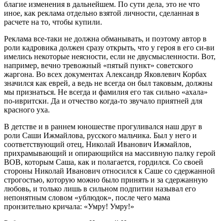
благие изменения в дальнейшем. По сути дела, это не что
иное, как реклама отдельно взятой личности, сделанная в
расчете на то, чтобы купили.
Реклама все-таки не должна обманывать, и поэтому автор в
роли кадровика должен сразу открыть, что у героя в его си-ви
имелись некоторые неясности, если не двусмысленности. Вот,
например, вечно тревожный «пятый пункт» советского
жаргона. Во всех документах Александр Яковлевич Корбах
значился как еврей, а ведь не всегда он был таковым, должны
мы признаться. Не всегда и фамилия его так сильно «ахала»
по-ивритски. Да и отчество когда-то звучало приятней для
красного уха.
В детстве и в раннем юношестве прогуливался наш друг в
роли Саши Ижмайлова, русского мальчика. Был у него и
соответствующий отец, Николай Иванович Ижмайлов,
прихрамывающий и опирающийся на массивную палку герой
ВОВ, которым Саша, как и полагается, гордился. Со своей
стороны Николай Иванович относился к Саше со сдержанной
строгостью, которую можно было принять и за сдержанную
любовь, и только лишь в сильном подпитии называл его
непонятным словом «ублюдок», после чего мама
пронзительно кричала: «Умру! Умру!»