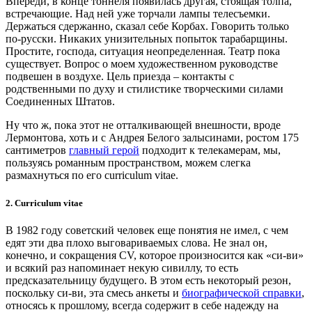
Впереди, в конце тоннеля появилась другая, стоящая толпа,
встречающие. Над ней уже торчали лампы телесъемки.
Держаться сдержанно, сказал себе Корбах. Говорить только
по-русски. Никаких унизительных попыток тарабарщины.
Простите, господа, ситуация неопределенная. Театр пока
существует. Вопрос о моем художественном руководстве
подвешен в воздухе. Цель приезда – контакты с
родственными по духу и стилистике творческими силами
Соединенных Штатов.
Ну что ж, пока этот не отталкивающей внешности, вроде
Лермонтова, хоть и с Андрея Белого залысинами, ростом 175
сантиметров
главный герой
подходит к телекамерам, мы,
пользуясь романным пространством, можем слегка
размахнуться по его curriculum vitae.
2. Curriculum vitae
В 1982 году советский человек еще понятия не имел, с чем
едят эти два плохо выговариваемых слова. Не знал он,
конечно, и сокращения CV, которое произносится как «си-ви»
и всякий раз напоминает некую сивиллу, то есть
предсказательницу будущего. В этом есть некоторый резон,
поскольку си-ви, эта смесь анкеты и
биографической справки
,
относясь к прошлому, всегда содержит в себе надежду на