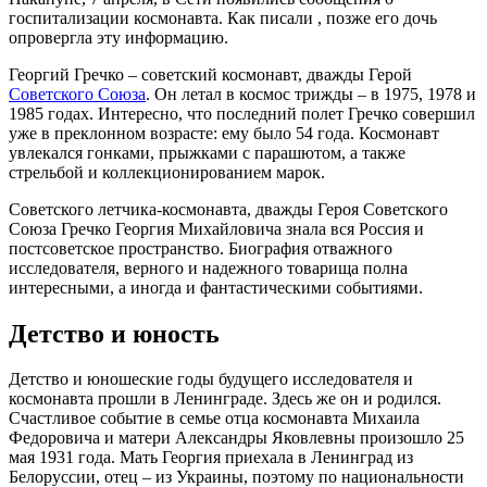
госпитализации космонавта. Как писали , позже его дочь
опровергла эту информацию.
Георгий Гречко – советский космонавт, дважды Герой
Советского Союза
. Он летал в космос трижды – в 1975, 1978 и
1985 годах. Интересно, что последний полет Гречко совершил
уже в преклонном возрасте: ему было 54 года. Космонавт
увлекался гонками, прыжками с парашютом, а также
стрельбой и коллекционированием марок.
Советского летчика-космонавта, дважды Героя Советского
Союза Гречко Георгия Михайловича знала вся Россия и
постсоветское пространство. Биография отважного
исследователя, верного и надежного товарища полна
интересными, а иногда и фантастическими событиями.
Детство и юность
Детство и юношеские годы будущего исследователя и
космонавта прошли в Ленинграде. Здесь же он и родился.
Счастливое событие в семье отца космонавта Михаила
Федоровича и матери Александры Яковлевны произошло 25
мая 1931 года. Мать Георгия приехала в Ленинград из
Белоруссии, отец – из Украины, поэтому по национальности