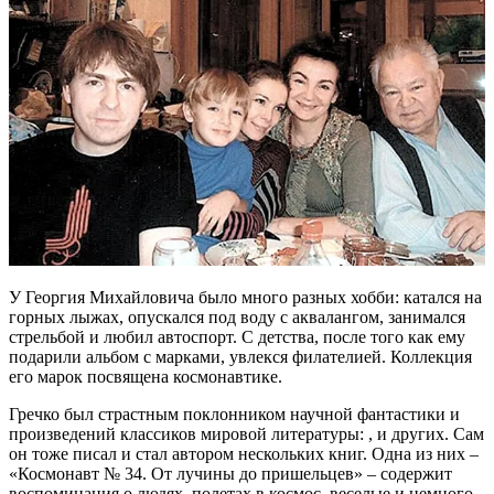
У Георгия Михайловича было много разных хобби: катался на
горных лыжах, опускался под воду с аквалангом, занимался
стрельбой и любил автоспорт. С детства, после того как ему
подарили альбом с марками, увлекся филателией. Коллекция
его марок посвящена космонавтике.
Гречко был страстным поклонником научной фантастики и
произведений классиков мировой литературы: , и других. Сам
он тоже писал и стал автором нескольких книг. Одна из них –
«Космонавт № 34. От лучины до пришельцев» – содержит
воспоминания о людях, полетах в космос, веселые и немного