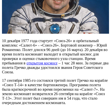
10 декабря 1977 года стартует «Союз-26» и орбитальный
комплекс «Салют-6» - «Союз-26». Бортовой инженер – Юрий
Романенко. Полет длился 96 дней (до 16 марта). 20 декабря во
время полета космонавт выходит в открытый космос для
проверки и оценки стыковочного узла станции. Время
пребывания в
открытом космосе
– 1 час 28 мин. За первые два
полета Гречко дважды удостоился звания Героя Советского
Союза.
17 сентября 1985-го состоялся третий полет Гречко на корабле
«Союз Т-14» в качестве бортинженера. Программа полета
была краткосрочной во время пересменки на «Салют-7». На
землю космонавт возвратился 26 сентября на корабле «Союз
Т-13». Этот полет был совершен им в 54 года, что стало
очередным достижением космонавта.