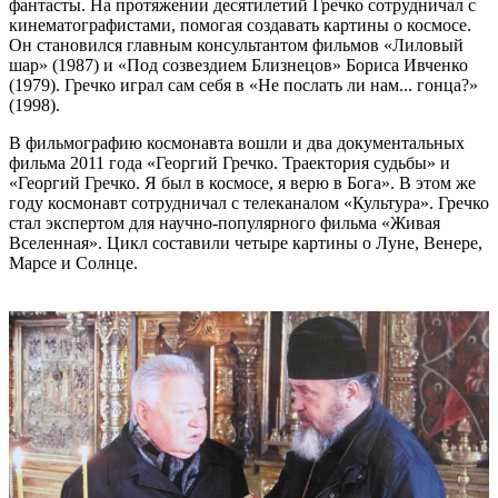
фантасты. На протяжении десятилетий Гречко сотрудничал с
кинематографистами, помогая создавать картины о космосе.
Он становился главным консультантом фильмов «Лиловый
шар» (1987) и «Под созвездием Близнецов» Бориса Ивченко
(1979). Гречко играл сам себя в «Не послать ли нам... гонца?»
(1998).
В фильмографию космонавта вошли и два документальных
фильма 2011 года «Георгий Гречко. Траектория судьбы» и
«Георгий Гречко. Я был в космосе, я верю в Бога». В этом же
году космонавт сотрудничал с телеканалом «Культура». Гречко
стал экспертом для научно-популярного фильма «Живая
Вселенная». Цикл составили четыре картины о Луне, Венере,
Марсе и Солнце.