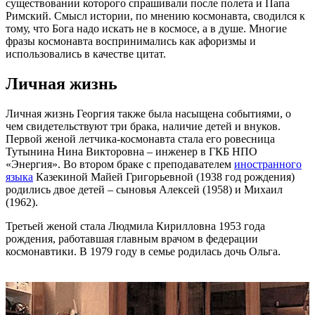
существовании которого спрашивали после полета и Папа
Римский. Смысл истории, по мнению космонавта, сводился к
тому, что Бога надо искать не в космосе, а в душе. Многие
фразы космонавта воспринимались как афоризмы и
использовались в качестве цитат.
Личная жизнь
Личная жизнь Георгия также была насыщена событиями, о
чем свидетельствуют три брака, наличие детей и внуков.
Первой женой летчика-космонавта стала его ровесница
Тутынина Нина Викторовна – инженер в ГКБ НПО
«Энергия». Во втором браке с преподавателем
иностранного
языка
Казекиной Майей Григорьевной (1938 год рождения)
родились двое детей – сыновья Алексей (1958) и Михаил
(1962).
Третьей женой стала Людмила Кирилловна 1953 года
рождения, работавшая главным врачом в федерации
космонавтики. В 1979 году в семье родилась дочь Ольга.