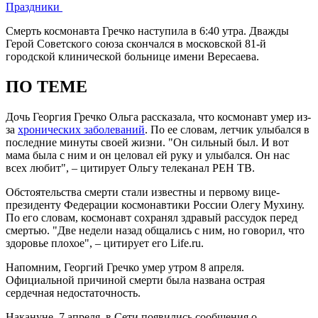
Праздники
Смерть космонавта Гречко наступила в 6:40 утра. Дважды
Герой Советского союза скончался в московской 81-й
городской клинической больнице имени Вересаева.
ПО ТЕМЕ
Дочь Георгия Гречко Ольга рассказала, что космонавт умер из-
за
хронических заболеваний
. По ее словам, летчик улыбался в
последние минуты своей жизни. "Он сильный был. И вот
мама была с ним и он целовал ей руку и улыбался. Он нас
всех любит", – цитирует Ольгу телеканал РЕН ТВ.
Обстоятельства смерти стали известны и первому вице-
президенту Федерации космонавтики России Олегу Мухину.
По его словам, космонавт сохранял здравый рассудок перед
смертью. "Две недели назад общались с ним, но говорил, что
здоровье плохое", – цитирует его Life.ru.
Напомним, Георгий Гречко умер утром 8 апреля.
Официальной причиной смерти была названа острая
сердечная недостаточность.
Накануне, 7 апреля, в Сети появились сообщения о