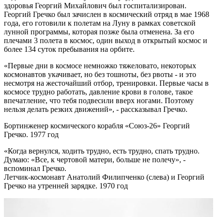
здоровья Георгий Михайлович был госпитализирован.
Георгий Гречко был зачислен в космический отряд в мае 1968
года, его готовили к полетам на Луну в рамках советской
лунной программы, которая позже была отменена. За его
плечами 3 полета в космос, один выход в открытый космос и
более 134 суток пребывания на орбите.
«Первые дни в космосе немножко тяжеловато, некоторых
космонавтов укачивает, но без тошноты, без рвоты - и это
несмотря на жесточайший отбор, тренировки. Первые часы в
космосе трудно работать, давление крови в голове, такое
впечатление, что тебя подвесили вверх ногами. Поэтому
нельзя делать резких движений», - рассказывал Гречко.
Бортинженер космического корабля «Союз-26» Георгий
Гречко. 1977 год
«Когда вернулся, ходить трудно, есть трудно, спать трудно.
Думаю: «Все, к чертовой матери, больше не полечу», -
вспоминал Гречко.
Летчик-космонавт Анатолий Филипченко (слева) и Георгий
Гречко на утренней зарядке. 1970 год