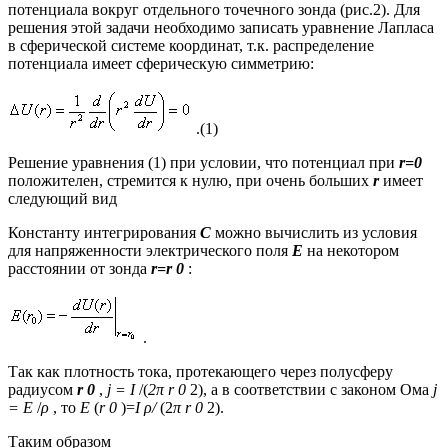
потенциала вокруг отдельного точечного зонда (рис.2). Для
решения этой задачи необходимо записать уравнение Лапласа
в сферической системе координат, т.к. распределение
потенциала имеет сферическую симметрию:
.(1)
Решение уравнения (1) при условии, что потенциал при
r=0
положителен, стремится к нулю, при очень больших
r
имеет
следующий вид
Константу интегрирования
С
можно вычислить из условия
для напряженности электрического поля
Е
на некотором
расстоянии от зонда
r=r 0
:
.
Так как плотность тока, протекающего через полусферу
радиусом
r 0
,
j =
I
/(
2π
r 0
2), а в соответствии с законом Ома
j
=
E
/
ρ
, то
E
(
r 0
)=
I ρ
/
(2
π
r 0
2).
Таким образом