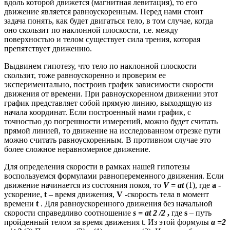
вдоль которой движется (магнитная левитация), то его
движение является равноускоренным. Перед нами стоит
задача понять, как будет двигаться тело, в том случае, когда
оно скользит по наклонной плоскости, т.е. между
поверхностью и телом существует сила трения, которая
препятствует движению.
Выдвинем гипотезу, что тело по наклонной плоскости
скользит, тоже равноускоренно и проверим ее
экспериментально, построив график зависимости скорости
движения от времени. При равноускоренном движении этот
график представляет собой прямую линию, выходящую из
начала координат. Если построенный нами график, с
точностью до погрешности измерений, можно будет считать
прямой линией, то движение на исследованном отрезке пути
можно считать равноускоренным. В противном случае это
более сложное неравномерное движение.
Для определения скорости в рамках нашей гипотезы
воспользуемся формулами равнопеременного движения. Если
движение начинается из состояния покоя, то
V
=
at
(1), где
а
-
ускорение,
t
– время движения,
V
-скорость тела в момент
времени
t
. Для равноускоренного движения без начальной
скорости справедливо соотношение
s
=
at
2
/2
,
где
s
– путь
пройденный телом за время движения t. Из этой формулы
a
=2