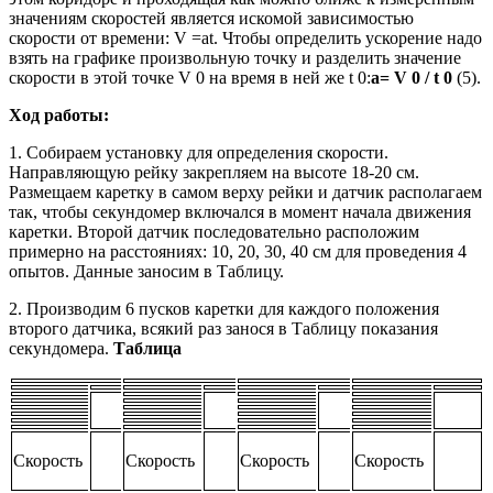
значениям скоростей является искомой зависимостью
скорости от времени: V =at. Чтобы определить ускорение надо
взять на графике произвольную точку и разделить значение
скорости в этой точке V 0 на время в ней же t 0:
а=
V
0
/
t
0
(5).
Ход работы:
1. Собираем установку для определения скорости.
Направляющую рейку закрепляем на высоте 18-20 см.
Размещаем каретку в самом верху рейки и датчик располагаем
так, чтобы секундомер включался в момент начала движения
каретки. Второй датчик последовательно расположим
примерно на расстояниях: 10, 20, 30, 40 см для проведения 4
опытов. Данные заносим в Таблицу.
2. Производим 6 пусков каретки для каждого положения
второго датчика, всякий раз занося в Таблицу показания
секундомера.
Таблица
Скорость
Скорость
Скорость
Скорость