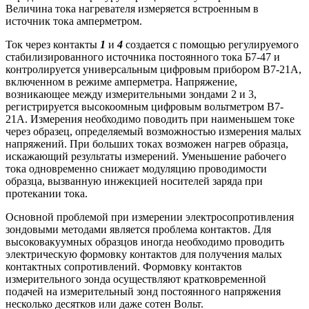
Величина тока нагревателя измеряется встроенным в
источник тока амперметром.
Ток через контакты
1
и
4
создается с помощью регулируемого
стабилизированного источника постоянного тока Б7-47 и
контролируется универсальным цифровым прибором В7-21А,
включенном в режиме амперметра. Напряжение,
возникающее между измерительными зондами 2 и 3,
регистрируется высокоомным цифровым вольтметром В7-
21А. Измерения необходимо поводить при наименьшем токе
через образец, определяемый возможностью измерения малых
напряжений. При больших токах возможен нагрев образца,
искажающий результаты измерений. Уменьшение рабочего
тока одновременно снижает модуляцию проводимости
образца, вызванную инжекцией носителей заряда при
протекании тока.
Основной проблемой при измерении
электросопротивления
зондовыми методами является проблема контактов. Для
высоковакуумных образцов иногда необходимо проводить
электрическую формовку контактов для получения малых
контактных сопротивлений. Формовку контактов
измерительного зонда осуществляют кратковременной
подачей на измерительный зонд постоянного напряжения
несколько десятков или даже сотен Вольт.