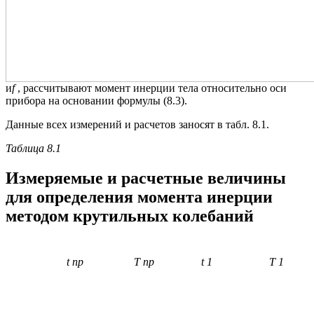
и
f
, рассчитывают момент инерции тела относительно оси
прибора на основании формулы (8.3).
Данные всех измерений и расчетов заносят в табл. 8.1.
Таблица 8.1
Измеряемые и расчетные величины
для определения момента инерции
методом крутильных колебаний
t
пр
T
пр
t
1
T
1