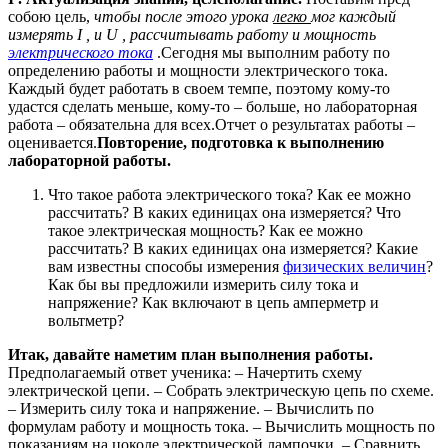
собою цель,
чтобы после этого урока
легко
мог каждый
измерять
I
, и
U
, рассчитывать работу и мощность
электрического тока
.Сегодня мы выполним работу по
определению работы и мощности электрического тока.
Каждый будет работать в своем темпе, поэтому кому-то
удастся сделать меньше, кому-то – больше, но лабораторная
работа – обязательна для всех.Отчет о результатах работы –
оценивается.
Повторение, подготовка к выполнению
лабораторной работы.
Что такое работа электрического тока? Как ее можно
рассчитать? В каких единицах она измеряется? Что
такое электрическая мощность? Как ее можно
рассчитать? В каких единицах она измеряется? Какие
вам известны способы измерения
физических величин
?
Как бы вы предложили измерить силу тока и
напряжение? Как включают в цепь амперметр и
вольтметр?
Итак, давайте наметим план выполнения работы.
Предполагаемый ответ ученика: – Начертить схему
электрической цепи. – Собрать электрическую цепь по схеме.
– Измерить силу тока и напряжение. – Вычислить по
формулам работу и мощность тока. – Вычислить мощность по
показаниям на цоколе электрической лампочки. – Сравнить