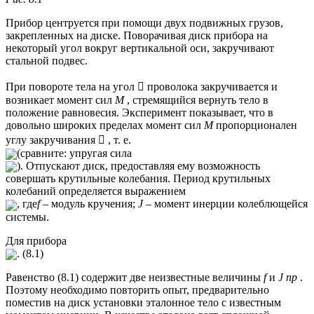
Прибор центруется при помощи двух подвижных грузов,
закрепленных на диске. Поворачивая диск прибора на
некоторый угол вокруг вертикальной оси, закручивают
стальной подвес.
При повороте тела на угол  проволока закручивается и
возникает момент сил
M
, стремящийся вернуть тело в
положение равновесия. Эксперимент показывает, что в
довольно широких пределах момент сил
М
пропорционален
углу закручивания

, т. е.
(сравните: упругая сила
). Отпускают диск, предоставляя ему возможность
совершать крутильные колебания. Период крутильных
колебаний определяется выражением
, где
f
– модуль кручения;
J
– момент инерции колеблющейся
системы.
Для прибора
. (8.1)
Равенство (8.1) содержит две неизвестные величины
f
и
J
пр
.
Поэтому необходимо повторить опыт, предварительно
поместив на диск установки эталонное тело с известным