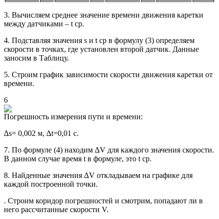
3. Вычисляем среднее значение времени движения каретки
между датчиками – t ср.
4. Подставляя значения s и t ср в формулу (3) определяем
скорости в точках, где установлен второй датчик. Данные
заносим в Таблицу.
5. Строим график зависимости скорости движения каретки от
времени.
6
Погрешность измерения пути и времени:
∆s= 0,002 м, ∆t=0,01 c.
7. По формуле (4) находим ∆V для каждого значения скорости.
В данном случае время t в формуле, это t ср.
8. Найденные значения ∆V откладываем на графике для
каждой построенной точки.
. Строим коридор погрешностей и смотрим, попадают ли в
него рассчитанные скорости V.