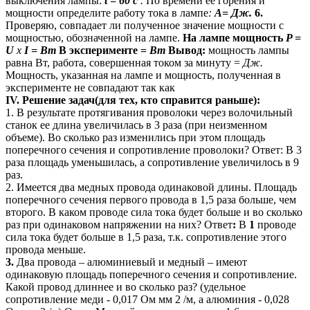
выключения лампы:
t
= 60
c
.
По времени ее горения и
мощности определите работу тока в лампе
:
А= Дж.
6.
Проверяю, совпадает ли полученное значение мощности с
мощностью, обозначенной на лампе.
На лампе мощность
P
=
U
х
I
=
Вт
В эксперименте =
Вт
Вывод:
мощность лампы
равна Вт, работа, совершенная током за минуту =
Дж.
Мощность, указанная на лампе и мощность, полученная в
эксперименте не совпадают так как
IV. Решение задач(для тех, кто справится раньше):
1. В результате протягивания проволоки через волочильный
станок ее длина увеличилась в 3 раза (при неизменном
объеме). Во сколько раз изменились при этом площадь
поперечного сечения и сопротивление проволоки? Ответ: В 3
раза площадь уменьшилась, а сопротивление увеличилось в 9
раз.
2. Имеется два медных провода одинаковой длины. Площадь
поперечного сечения первого провода в 1,5 раза больше, чем
второго. В каком проводе сила тока будет больше и во сколько
раз при одинаковом напряжении на них? Ответ
:
В
1
проводе
сила тока будет больше в 1,5 раза, т.к. сопротивление этого
провода меньше.
3.
Два провода – алюминиевый и медный – имеют
одинаковую площадь поперечного сечения и сопротивление.
Какой провод длиннее и во сколько раз? (удельное
сопротивление меди - 0,017 Ом мм 2 /м, а алюминия - 0,028