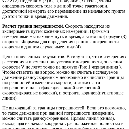
s
/
t
2
(2).Подставим (2) в (1), получим: (3). Итак, чтобы
определить скорость тела в данной точке траектории,
достаточной измерить его перемещение из начального пункта
до этой точки и время движения.
Расчет границ погрешностей.
Скорость находится из
эксперимента путем косвенных измерений. Прямыми
измерениями мы находим путь и время, а затем по формуле (3)
скорость. Формула для определения границы погрешности
скорости в данном случае имеет вид:(4).
Ценка полученных результатов. В силу того, что в измерениях
расстояния и времени присутствуют погрешности, значения
скорости V не лягут точно на прямую (Рис 1,
черная линия
).
Чтобы ответить на вопрос, можно ли считать исследуемое
движение равноускоренным необходимо вычислить границы
погрешностей изменения скорости, отложить эти
погрешности на графике для каждой измененной
скорости(красные полоски), п остроить коридор(пунктирные
линии),
Не выходящий за границы погрешностей. Если это возможно,
то такое движение при данной погрешности измерений,
можно считать равноускоренным. Прямая линия (синяя),
выходящая из начала координат, расположенная полностью в
этом коридоре и проходящая как можно ближе к измеренным