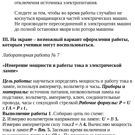
отключения источника электропитания.
Следите за тем, чтобы во время работы случайно не
коснуться вращающихся частей электрических машин.
Не производите пересоединений в электроцепях машин
до полной остановки якоря или ротора машины
III. На экране – возможный вариант оформления работы,
которым ученики могут воспользоваться.
Лабораторная работа № 7
«Измерение мощности и работы тока в электрической
лампе»
Цель работы:
научиться определять мощность и работу тока в
лампе, используя амперметр, вольтметр и часы
.
Приборы и
материалы:
источник питания, низковольтная лампа на
подставке, вольтметр, амперметр, ключ, соединительные
провода, часы с секундной стрелкой.
Рабочие формулы:
P
=
U
х
I
A
=
P
х
t
.
Выполнение работы
1
.Собираю цепь по схеме:
2.
Измеряю вольтметром напряжение на лампе
:
U
=
B
3.
Измеряю амперметром силу тока:
I
=
A
4.
Вычисляю мощность
тока в лампе:
Р = Вт.
5.
Засекаю время включения и