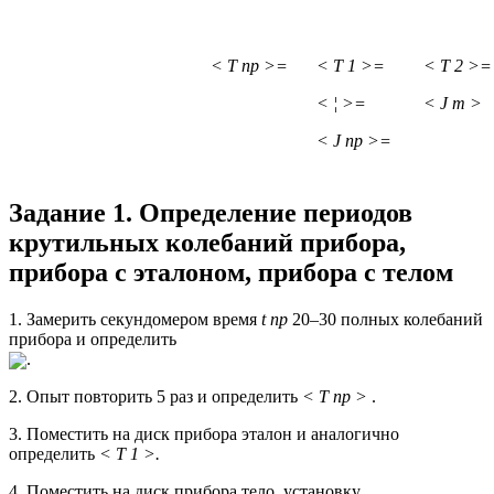
< T
пр
>=
< T
1
>=
< T
2
>=
<
¦
>=
< J
т
>
< J
пр
>=
Задание 1. Определение периодов
крутильных колебаний прибора,
прибора с эталоном, прибора с телом
1. Замерить секундомером время
t
пр
20–30 полных колебаний
прибора и определить
.
2. Опыт повторить 5 раз и определить
< T
пр
>
.
3. Поместить на диск прибора эталон и аналогично
определить
< T
1
>.
4. Поместить на диск прибора тело, установку