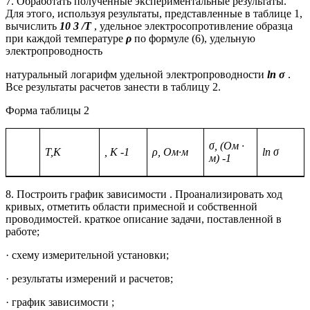
7. Обработать полученные экспериментальные результаты.
Для этого, используя результаты, представленные в таблице 1,
вычислить
10 3 /Т
, удельное
электросопротивление
образца
при каждой температуре
ρ
по формуле (6), удельную
электропроводность
натуральный логарифм удельной электропроводности
ln
σ
.
Все результаты расчетов занести в таблицу 2.
Форма таблицы 2
σ, (Ом ·
T,K
,
K -1
ρ, Ом·м
ln σ
м) -1
8. Построить график зависимости . Проанализировать ход
кривых, отметить области примесной и собственной
проводимостей. краткое описание задачи, поставленной в
работе;
· схему измерительной установки;
· результаты измерений и расчетов;
· график зависимости ;