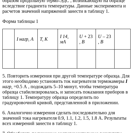
образом продольную термо-ЭДС , возникающую на образце
вследствие градиента температуры. Данные эксперимента и
расчетов значений напряжений занести в таблицу 1.
Форма таблицы 1
I 14,
U
+ 23
U
– 23
I нагр, А
Т,
K
мА
, В
, В
5. Повторить измерения при другой температуре образца. Для
этого необходимо установить ток нагревателя термокамеры
I
нагр,
=0.5 А , подождать 5–10 минут, чтобы температура
образца стабилизировалась, и записать показания приборов в
таблицу 1. Температуру образца определить по
градуировочной кривой, представленной в приложении.
6. Аналогично измерения сделать последовательно для
значений тока нагревателя 0.9, 1.1, 1.2, 1.5, 1.8 А. Результаты
всех измерений занести в таблицу 1.