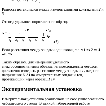
.
Разность потенциалов между измерительными контактами
2
и
3
Отсюда удельное сопротивление образца
.(5)
Если расстояния между зондами одинаковы, т.е.
s 1 =s 2 =s 3
=s
, то
Таким образом, для измерения удельного
электросопротивления
образца четырехзондовым методом
достаточно измерить расстояние между зондами
s
, падение
напряжения
U 23
на измерительных зондах и ток,
протекающий через образец
I 14
.
Экспериментальная установка
Измерительная установка реализована на базе универсального
лабораторного стенда. В данной лабораторной работе