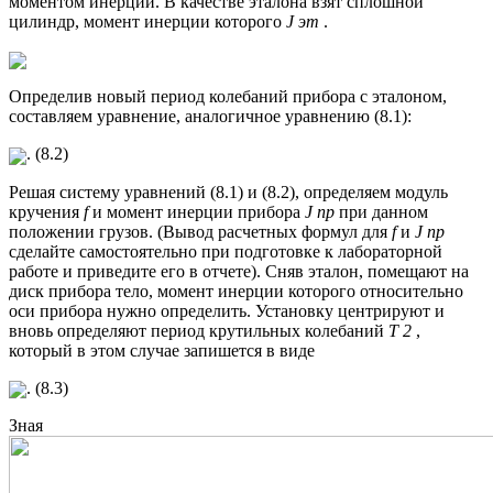
моментом инерции. В качестве эталона взят сплошной
цилиндр, момент инерции которого
J
эт
.
Определив новый период колебаний прибора с эталоном,
составляем уравнение, аналогичное уравнению (8.1):
. (8.2)
Решая систему уравнений (8.1) и (8.2), определяем модуль
кручения
f
и момент инерции прибора
J
пр
при данном
положении грузов. (Вывод расчетных формул для
f
и
J
пр
сделайте самостоятельно при подготовке к лабораторной
работе и приведите его в отчете). Сняв эталон, помещают на
диск прибора тело, момент инерции которого относительно
оси прибора нужно определить. Установку центрируют и
вновь определяют период крутильных колебаний
T
2
,
который в этом случае запишется в виде
. (8.3)
Зная