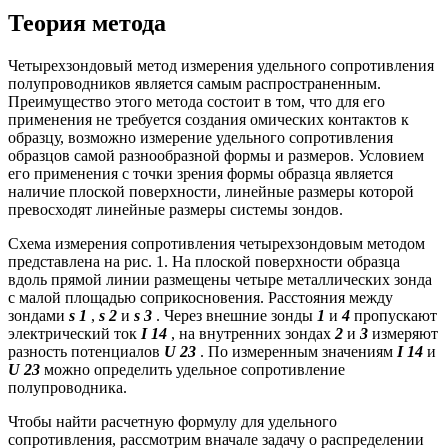
Теория метода
Четырехзондовый метод измерения удельного сопротивления
полупроводников является самым распространенным.
Преимущество этого метода состоит в том, что для его
применения не требуется создания омических контактов к
образцу, возможно измерение удельного сопротивления
образцов самой разнообразной формы и размеров. Условием
его применения с точки зрения формы образца является
наличие плоской поверхности, линейные размеры которой
превосходят линейные размеры системы зондов.
Схема измерения сопротивления четырехзондовым методом
представлена на рис. 1. На плоской поверхности образца
вдоль прямой линии размещены четыре металлических зонда
с малой площадью соприкосновения. Расстояния между
зондами
s 1
,
s 2
и
s 3
. Через внешние зонды
1
и
4
пропускают
электрический ток
I 14
, на внутренних зондах
2
и
3
измеряют
разность потенциалов
U 23
. По измеренным значениям
I 14
и
U 23
можно определить удельное сопротивление
полупроводника.
Чтобы найти расчетную формулу для удельного
сопротивления, рассмотрим вначале задачу о распределении