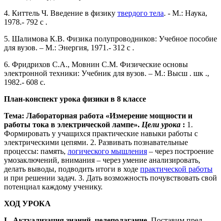
4. Киттель Ч. Введение в физику
твердого тела
. - М.: Наука,
1978.- 792 с .
5. Шалимова К.В. Физика полупроводников: Учебное пособие
для вузов. – М.: Энергия, 1971.- 312 с .
6. Фридрихов С.А., Мовнин С.М. Физические основы
электронной техники: Учебник для вузов. – М.: Высш . шк .,
1982.- 608 с.
План-конспект урока физики в 8 классе
Тема: Лабораторная работа «Измерение мощности и
работы тока в электрической лампе».
Цели урока
:
1.
Формировать у учащихся практические навыки работы с
электрическими цепями.
2. Развивать познавательные
процессы: память,
логического мышления
– через построение
умозаключений, внимания – через умение анализировать,
делать выводы, подводить итоги в ходе
практической работы
и при решении задач.
3. Дать возможность почувствовать свой
потенциал каждому ученику.
ХОД УРОКА
I . Актуализация знаний, целеполагание.
Поставим пред