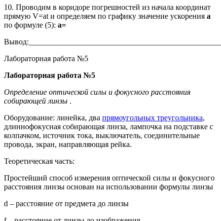
10. Проводим в коридоре погрешностей из начала координат
прямую V=at и определяем по графику значение ускорения
а
по формуле (5):
а=
Вывод:________________________________________________
Лабораторная работа №5
Лабораторная работа №5
Определение оптической силы и фокусного расстояния
собирающей линзы
.
Оборудование: линейка, два
прямоугольных треугольника
,
длиннофокусная собирающая линза, лампочка на подставке с
колпачком, источник тока, выключатель, соединительные
провода, экран, направляющая рейка.
Теоретическая часть:
Простейший способ измерения оптической силы и фокусного
расстояния линзы основан на использовании формулы линзы
d – расстояние от предмета до линзы
f – расстояние от линзы до изображения