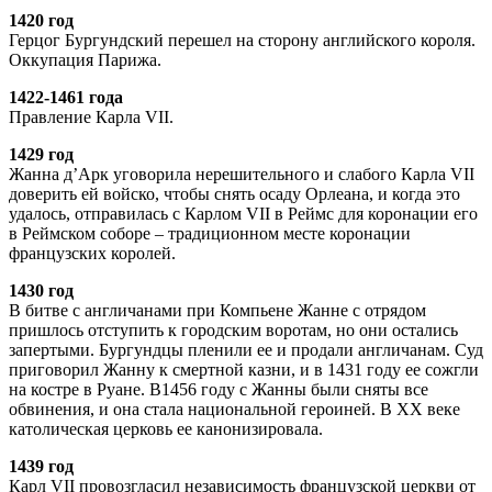
1420 год
Герцог Бургундский перешел на сторону английского короля.
Оккупация Парижа.
1422-1461 года
Правление Карла VII.
1429 год
Жанна д’Арк уговорила нерешительного и слабого Карла VII
доверить ей войско, чтобы снять осаду Орлеана, и когда это
удалось, отправилась с Карлом VII в Реймс для коронации его
в Реймском соборе – традиционном месте коронации
французских королей.
1430 год
В битве с англичанами при Компьене Жанне с отрядом
пришлось отступить к городским воротам, но они остались
запертыми. Бургундцы пленили ее и продали англичанам. Суд
приговорил Жанну к смертной казни, и в 1431 году ее сожгли
на костре в Руане. В1456 году с Жанны были сняты все
обвинения, и она стала национальной героиней. В ХХ веке
католическая церковь ее канонизировала.
1439 год
Карл VII провозгласил независимость французской церкви от