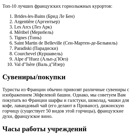
Топ-10 лучших французских горнолыжных курортов:
Brides-les-Bains (Брид Ле Бен)
Argentière (Аргентьер)
Les Arcs (Лез Арк)
Méribel (Мерибель)
Tignes (Тинь)
Saint Martin de Belleville (Сен-Мартен-де-Бельвиль)
Paradiski (Парадиски)
Courchevel (Куршавель)
Alpe d"Huez (Альп-д`Юез)
Val d"Isère (Валь д"Изер)
Сувениры/покупки
Туристы из Франции обычно привозят различные сувениры с
изображением Эйфелевой башни. Однако, мы советуем Вам
покупать во Франции шарфы и галстуки, шоколад, чашки для
кофе, лавандовый чай (его делают в Провансе), дижонскую
горчицу (существует 50 видов этой горчицы), французские
духи, французское вино.
Часы работы учреждений