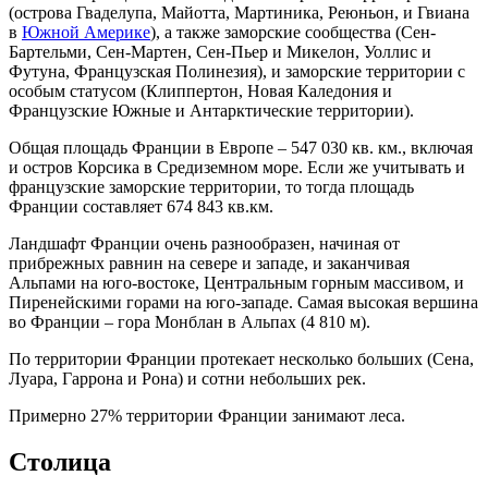
(острова Гваделупа, Майотта, Мартиника, Реюньон, и Гвиана
в
Южной Америке
), а также заморские сообщества (Сен-
Бартельми, Сен-Мартен, Сен-Пьер и Микелон, Уоллис и
Футуна, Французская Полинезия), и заморские территории с
особым статусом (Клиппертон, Новая Каледония и
Французские Южные и Антарктические территории).
Общая площадь Франции в Европе – 547 030 кв. км., включая
и остров Корсика в Средиземном море. Если же учитывать и
французские заморские территории, то тогда площадь
Франции составляет 674 843 кв.км.
Ландшафт Франции очень разнообразен, начиная от
прибрежных равнин на севере и западе, и заканчивая
Альпами на юго-востоке, Центральным горным массивом, и
Пиренейскими горами на юго-западе. Самая высокая вершина
во Франции – гора Монблан в Альпах (4 810 м).
По территории Франции протекает несколько больших (Сена,
Луара, Гаррона и Рона) и сотни небольших рек.
Примерно 27% территории Франции занимают леса.
Столица