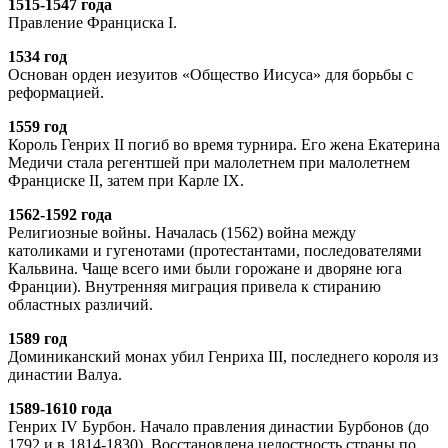
1515-1547 года
Правление Франциска I.
1534 год
Основан орден иезуитов «Общество Иисуса» для борьбы с
реформацией.
1559 год
Король Генрих II погиб во время турнира. Его жена Екатерина
Медичи стала регентшей при малолетнем при малолетнем
Франциске II, затем при Карле IX.
1562-1592 года
Религиозные войны. Началась (1562) война между
католиками и гугенотами (протестантами, последователями
Кальвина. Чаще всего ими были горожане и дворяне юга
Франции). Внутренняя миграция привела к стиранию
областных различий.
1589 год
Доминиканский монах убил Генриха III, последнего короля из
династии Валуа.
1589-1610 года
Генрих IV Бурбон. Начало правления династии Бурбонов (до
1792 и в 1814-1830). Восстановлена целостность страны по