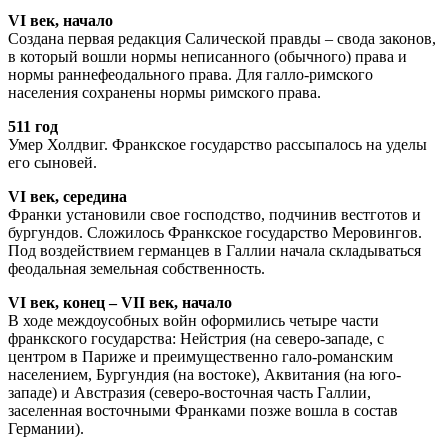
VI век, начало
Создана первая редакция Салической правды – свода законов,
в который вошли нормы неписанного (обычного) права и
нормы раннефеодального права. Для галло-римского
населения сохранены нормы римского права.
511 год
Умер Холдвиг. Франкское государство рассыпалось на уделы
его сыновей.
VI век, середина
Франки установили свое господство, подчинив вестготов и
бургундов. Сложилось Франкское государство Меровингов.
Под воздействием германцев в Галлии начала складываться
феодальная земельная собственность.
VI век, конец – VII век, начало
В ходе междоусобных войн оформились четыре части
франкского государства: Нейстрия (на северо-западе, с
центром в Париже и преимущественно гало-романским
населением, Бургундия (на востоке), Аквитания (на юго-
западе) и Австразия (северо-восточная часть Галлии,
заселенная восточными Франками позже вошла в состав
Германии).