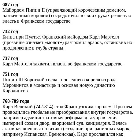
687 год
Майордом Пипин II (управляющий королевским доменом,
назначенный королем) сосредоточил в своих руках реальную
власть в Франкском государстве.
732 год
Битва при Пуатье. Франкский майордом Карл Мартелл
(прозвище означает «молот») разгромил арабов, остановив их
продвижение в глубь страны.
737 год
Карл Мартелл захватил власть во франкском государстве.
751 год
Пипин III Короткий сослал последнего короля из рода
Меровингов в монастырь и основал новую династию
Каролингов.
768-789 года
Карл Великий (742-814) стал Французским королем. При нем
проводились глобальные преобразования внутри государства,
например административная реформа: для управления
империей создан двор, дворцовый суд, канцелярия. Велась
активная внешняя политика (создание приграничных марок,
например Испанская, Бреионская). Карл прославился как