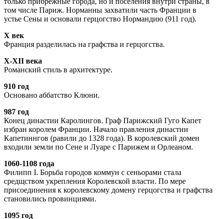
только прибрежные города, но и поселения внутри страны, в
том числе Париж. Норманны захватили часть Франции в
устье Сены и основали герцогство Нормандию (911 год).
X век
Франция разделилась на графства и герцогства.
X-XII века
Романский стиль в архитектуре.
910 год
Основано аббатство Клюни.
987 год
Конец династии Каролингов. Граф Парижский Гуго Капет
избран королем Франции. Начало правления династии
Капетиннгов (равили до 1328 года). В королевский домен
входили земли по Сене и Луаре с Парижем и Орлеаном.
1060-1108 года
Филипп I. Борьба городов коммун с сеньорами стала
средщством укрепления Королевской власти. По мере
присоединения к королевскому домену герцогства и графства
становились провинциями.
1095 год