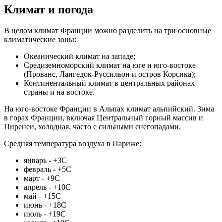
Климат и погода
В целом климат Франции можно разделить на три основные
климатические зоны:
Океанический климат на западе;
Средиземноморский климат на юге и юго-востоке
(Прованс, Лангедок-Руссильон и остров Корсика);
Континентальный климат в центральных районах
страны и на востоке.
На юго-востоке Франции в Альпах климат альпийский. Зима
в горах Франции, включая Центральный горный массив и
Пиренеи, холодная, часто с сильными снегопадами.
Средняя температура воздуха в Париже:
январь - +3С
февраль - +5С
март - +9С
апрель - +10С
май - +15С
июнь - +18С
июль - +19С