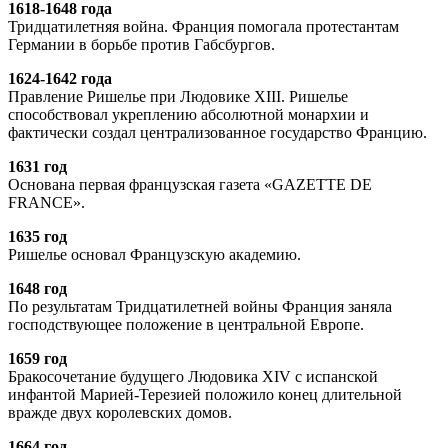
1618-1648 года
Тридцатилетняя война. Франция помогала протестантам
Германии в борьбе против Габсбургов.
1624-1642 года
Правление Ришелье при Людовике XIII. Ришелье
способствовал укреплению абсолютной монархии и
фактически создал централизованное государство Францию.
1631 год
Основана первая французская газета «GAZETTE DE
FRANCE».
1635 год
Ришелье основал Французскую академию.
1648 год
По результатам Тридцатилетней войны Франция заняла
господствующее положение в центральной Европе.
1659 год
Бракосочетание будущего Людовика ХIV с испанской
инфантой Марией-Терезией положило конец длительной
вражде двух королевских домов.
1664 год