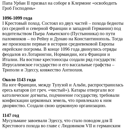
Папа Урбан II призвал на соборе в Клермоне «освободить
Гроб Господень»
1096-1099 года
I Крестовый поход. Состоял из двух частей – похода бедноты
(из средней и северной Франции и западной Германии) под
водительством Пьера Амьенского (Пустынника) по пути
паломников – по Рейну и Дунаю на Константинополь. Тогда
же произошли первые в истории средневековой Европы
еврейские погромы. В конце 1096 года двинулись отряды
феодалов из Лотарингии, Нормандии, юга Франции и
Италии. На востоке крестоносцы создали ряд государств:
Иерусалимское государство и его вассальные графства –
Триполи и Эдессу, княжество Антиохия.
Около 1143 года
На юге Франции, между Тулузой и Альби, распространилась
ересь катаров (от греч. «чистый»). Катары отвергали все
католические догматы, подчинение государству, требовали
конфискации церковных земель, что привлекало к ним
дворянство. Создали свою церковную организацию.
1147 год
Мусульмане завоевали Эдессу, что стало поводом для II
Крестового похода во главе с Людовиком VII и германским