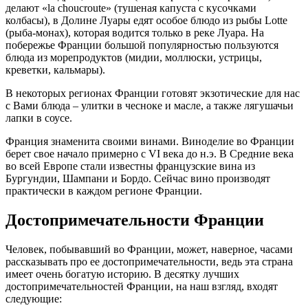
делают «la choucroute» (тушеная капуста с кусочками
колбасы), в Долине Луары едят особое блюдо из рыбы Lotte
(рыба-монах), которая водится только в реке Луара. На
побережье Франции большой популярностью пользуются
блюда из морепродуктов (мидии, моллюски, устрицы,
креветки, кальмары).
В некоторых регионах Франции готовят экзотические для нас
с Вами блюда – улитки в чесноке и масле, а также лягушачьи
лапки в соусе.
Франция знаменита своими винами. Виноделие во Франции
берет свое начало примерно с VI века до н.э. В Средние века
во всей Европе стали известны французские вина из
Бургундии, Шампани и Бордо. Сейчас вино производят
практически в каждом регионе Франции.
Достопримечательности Франции
Человек, побывавший во Франции, может, наверное, часами
рассказывать про ее достопримечательности, ведь эта страна
имеет очень богатую историю. В десятку лучших
достопримечательностей Франции, на наш взгляд, входят
следующие: