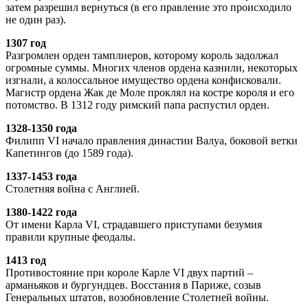
затем разрешил вернуться (в его правление это происходило
не один раз).
1307 год
Разгромлен орден тамплиеров, которому король задолжал
огромные суммы. Многих членов ордена казнили, некоторых
изгнали, а колоссальное имущество ордена конфисковали.
Магистр ордена Жак де Моле проклял на костре короля и его
потомство. В 1312 году римский папа распустил орден.
1328-1350 года
Филипп VI начало правления династии Валуа, боковой ветки
Капетингов (до 1589 года).
1337-1453 года
Столетняя война с Англией.
1380-1422 года
От имени Карла VI, страдавшего приступами безумия
правили крупные феодалы.
1413 год
Противостояние при короле Карле VI двух партий –
арманьяков и бургундцев. Восстания в Париже, созыв
Генеральных штатов, возобновление Столетней войны.