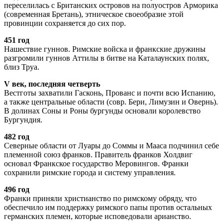
переселилась с Британских островов на полуостров Арморика
(современная Бретань), этническое своеобразие этой
провинции сохраняется до сих пор.
451 год
Нашествие гуннов. Римские войска и франкские дружины
разгромили гуннов Аттилы в битве на Каталаунских полях,
близ Труа.
V век, последняя четверть
Вестготы захватили Гасконь, Прованс и почти всю Испанию,
а также центральные области (совр. Бери, Лимузин и Овернь).
В долинах Соны и Роны бургунды основали королевство
Бургундия.
482 год
Северные области от Луары до Соммы и Мааса подчинил себе
племенной союз франков. Правитель франков Холдвиг
основал Франкское государство Меровингов. Франки
сохранили римские города и систему управления.
496 год
Франки приняли христианство по римскому обряду, что
обеспечило им поддержку римского папы против остальных
германских племен, которые исповедовали арианство.