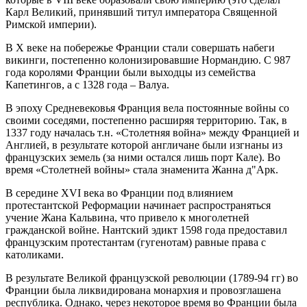
Карл Великий, принявший титул императора Священной
Римской империи).
В X веке на побережье Франции стали совершать набеги
викинги, постепенно колонизировавшие Нормандию. С 987
года королями Франции были выходцы из семейства
Капетингов, а с 1328 года – Валуа.
В эпоху Средневековья Франция вела постоянные войны со
своими соседями, постепенно расширяя территорию. Так, в
1337 году началась т.н. «Столетняя война» между Францией и
Англией, в результате которой англичане были изгнаны из
французских земель (за ними остался лишь порт Кале). Во
время «Столетней войны» стала знаменита Жанна д"Арк.
В середине XVI века во Франции под влиянием
протестантской Реформации начинает распространяться
учение Жана Кальвина, что привело к многолетней
гражданской войне. Нантский эдикт 1598 года предоставил
французским протестантам (гугенотам) равные права с
католиками.
В результате Великой французской революции (1789-94 гг) во
Франции была ликвидирована монархия и провозглашена
республика. Однако, через некоторое время во Франции была