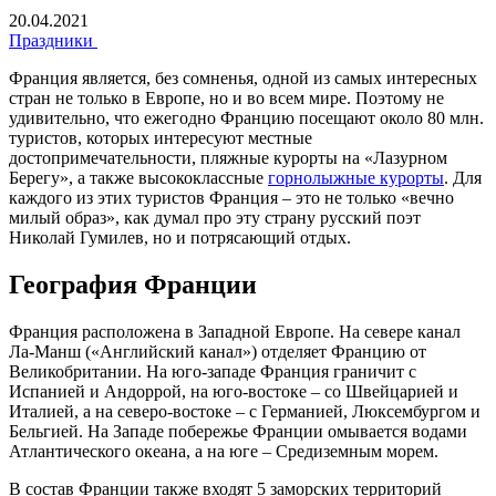
20.04.2021
Праздники
Франция является, без сомненья, одной из самых интересных
стран не только в Европе, но и во всем мире. Поэтому не
удивительно, что ежегодно Францию посещают около 80 млн.
туристов, которых интересуют местные
достопримечательности, пляжные курорты на «Лазурном
Берегу», а также высококлассные
горнолыжные курорты
. Для
каждого из этих туристов Франция – это не только «вечно
милый образ», как думал про эту страну русский поэт
Николай Гумилев, но и потрясающий отдых.
География Франции
Франция расположена в Западной Европе. На севере канал
Ла-Манш («Английский канал») отделяет Францию от
Великобритании. На юго-западе Франция граничит с
Испанией и Андоррой, на юго-востоке – со Швейцарией и
Италией, а на северо-востоке – с Германией, Люксембургом и
Бельгией. На Западе побережье Франции омывается водами
Атлантического океана, а на юге – Средиземным морем.
В состав Франции также входят 5 заморских территорий