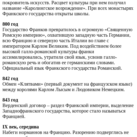
покровитель искусств. Расцвет культуры при нем получил
название «Каролингское возрождение». При всех монастырях
Франкского государства открыты школы.
800 год
Государство Франков превратилось в огромную «Священную
Римскую империю», охватившую западную часть Германии,
всю Францию и северную часть Италии во главе с
императором Карлом Великим. Под воздействием более
высокой галло-романской культуры франки
ассимилировались, утратили свой язык, усвоив галло-
романскую речь и обогатив ее германскими словами.
Официальный язык Франкского государства Романский.
842 год
Обмен «Клятвами» (первый документ на французском языке)
между королями Карлом Лысым и Людовиком Немецким.
843 год
Верденский договор – раздел Франкской империи, выделение
Западнофранкского государства, которое стало называться
Францией.
IX век, середина
Набеги норманнов на Францию. Разорению подверглись не