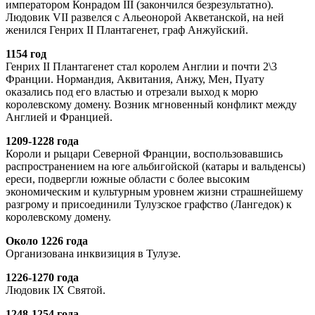
императором Конрадом III (закончился безрезультатно).
Людовик VII развелся с Альеонорой Акветанской, на ней
женился Генрих II Плантагенет, граф Анжуйский.
1154 год
Генрих II Плантагенет стал королем Англии и почти 2\3
Франции. Нормандия, Аквитания, Анжу, Мен, Пуату
оказались под его властью и отрезали выход к морю
королевскому домену. Возник мгновенный конфликт между
Англией и Францией.
1209-1228 года
Короли и рыцари Северной Франции, воспользовавшись
распространением на юге альбигойской (катары и вальденсы)
ереси, подвергли южные области с более высоким
экономическим и культурным уровнем жизни страшнейшему
разгрому и присоединили Тулузское графство (Лангедок) к
королевскому домену.
Около 1226 года
Организована инквизиция в Тулузе.
1226-1270 года
Людовик IX Святой.
1248-1254 года