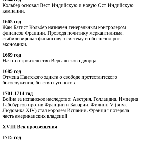
Кольбер основал Вест-Индийскую и новую Ост-Индийскую
кампании.
1665 год
Жан-Батист Кольбер назначен генеральным контролером
финансов Франции. Проводя политику меркантилизма,
стабилизировал финансовую систему и обеспечил рост
экономики.
1669 год
Начато строительство Версальского дворца.
1685 год
Отмена Нантского эдикта о свободе протестантского
богослужения, бегство гугенотов.
1701-1714 год
Война за испанское наследство: Австрия, Голландия, Империя
Габсбургов против Франции и Баварии. Филипп V (внук
Людовика XIV) стал королем Испании. Франция потеряла
часть американских владений.
XVIII Век просвещения
1715 год