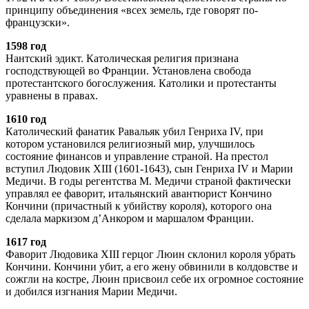
принципу объединения «всех земель, где говорят по-
французски».
1598 год
Нантский эдикт. Католическая религия признана
господствующей во Франции. Установлена свобода
протестантского богослужения. Католики и протестанты
уравнены в правах.
1610 год
Католический фанатик Равальяк убил Генриха IV, при
котором установился религиозный мир, улучшилось
состояние финансов и управление страной. На престол
вступил Людовик ХIII (1601-1643), сын Генриха IV и Марии
Медичи. В годы регентства М. Медичи страной фактически
управлял ее фаворит, итальянский авантюрист Кончино
Кончини (причастный к убийству короля), которого она
сделала маркизом д’Анкором и маршалом Франции.
1617 год
Фаворит Людовика XIII герцог Люин склонил короля убрать
Кончини. Кончини убит, а его жену обвинили в колдовстве и
сожгли на костре, Люин присвоил себе их огромное состояние
и добился изгнания Марии Медичи.