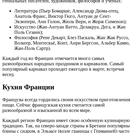
гениальных писателей, художников, философов и ученых:
Литература (Пьер Бомарше, Александр Дюма-отец,
Анатоль Франс, Виктор Гюго, Антуан де Сент-
Экзюпери, Анн Голон, Жюль Верн, и Жорж Сименон);
Искусство (Жан-Антуан Ватто, Делакруа, Дега, и Жан
Поль Сезанн);
Философия (Рене Декарт, Блез Паскаль, Жан Жак Руссо,
Вольтер, Монтескьё, Конт, Анри Бергсон, Альбер Камю,
Жан-Поль Сартр).
Каждый год во Франции отмечается много самых
разнообразных народных праздников и карнавалов. Самый
популярный карнавал проходит ежегодно в марте, встречая
весну.
Кухня Франции
Французы всегда гордились своим искусством приготовления
пищи. Сейчас французская кухня считается самой
разнообразной и изысканной во всем мире.
Каждый регион Франции имеет свою особенную кулинарную
традицию. Так, на северо-западе страны в Бретани популярны
блины с сидром, в Эльзасе (возле границы с Германией) часто