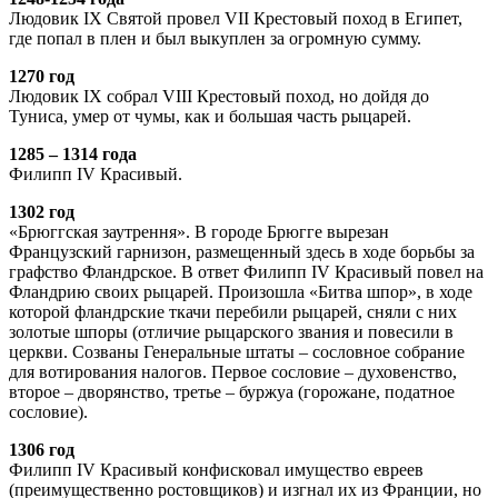
Людовик IX Святой провел VII Крестовый поход в Египет,
где попал в плен и был выкуплен за огромную сумму.
1270 год
Людовик IX собрал VIII Крестовый поход, но дойдя до
Туниса, умер от чумы, как и большая часть рыцарей.
1285 – 1314 года
Филипп IV Красивый.
1302 год
«Брюггская заутрення». В городе Брюгге вырезан
Французский гарнизон, размещенный здесь в ходе борьбы за
графство Фландрское. В ответ Филипп IV Красивый повел на
Фландрию своих рыцарей. Произошла «Битва шпор», в ходе
которой фландрские ткачи перебили рыцарей, сняли с них
золотые шпоры (отличие рыцарского звания и повесили в
церкви. Созваны Генеральные штаты – сословное собрание
для вотирования налогов. Первое сословие – духовенство,
второе – дворянство, третье – буржуа (горожане, податное
сословие).
1306 год
Филипп IV Красивый конфисковал имущество евреев
(преимущественно ростовщиков) и изгнал их из Франции, но