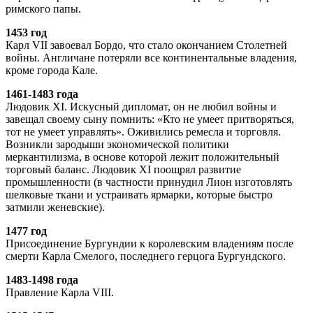
римского папы.
1453 год
Карл VII завоевал Бордо, что стало окончанием Столетней
войны. Англичане потеряли все континентальные владения,
кроме города Кале.
1461-1483 года
Людовик XI. Искусный дипломат, он не любил войны и
завещал своему сыну помнить: «Кто не умеет притворяться,
тот не умеет управлять». Оживились ремесла и торговля.
Возникли зародыши экономической политики
меркантилизма, в основе которой лежит положительный
торговый баланс. Людовик XI поощрял развитие
промышленности (в частности принудил Лион изготовлять
шелковые ткани и устраивать ярмарки, которые быстро
затмили женевские).
1477 год
Присоединение Бургундии к королевским владениям после
смерти Карла Смелого, последнего герцога Бургундского.
1483-1498 года
Правление Карла VIII.