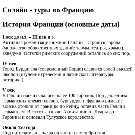
Силайн - туры во Францию
История Франции (основные даты)
I век до н.э. – III век н.э.
Активная романизация южной Галлии – строятся города
(множество общественных зданий: термы, театры, храмы),
акведуки. Остатки римских сооружений остались до сих пор.
IV век
Город Бурдигала (современный Бордо) славится своей высшей
школой (изучение греческой и латинской литературы,
риторика)
V век
В Галлии насчитывалось более 100 городов. Под давлением
германских племен свевов, бургундов и франков римские
войска отошли от границы по Рейну, оставив часть Галлии
германцам. Вестготы заняли Аквитанию от Луары до
Гаронны и основали Тулузское королевство.
Около 450 года
Под натиском англо-саксов часть племен бриттов