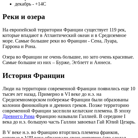
декабрь - +14С
Реки и озера
На европейской территории Франции существует 119 рек,
которые впадают в Атлантический океан и в Средиземное
море. Самые большие реки во Франции - Сена, Луара,
Гаррона и Рона.
Озера во Франции не очень большие, но зато очень красивые.
Самые большие из них – Бурже, Эгблетт и Аннеси.
История Франции
Люди на территории современной Франции появились еще 10
тысяч лет назад. Примерно в VI веке до н.э. на
Средиземноморском побережье Франции были образованы
колонии финикийцев и древних греков. Позже территорию
современной Франции заселили кельтские племена. В эпоху
Древнего Рима
Францию называли Галлией. В середине I
века до н.э. большую часть Галлии завоевал Гай Юлий Цезарь.
В V веке н.э. во Францию вторглись племена франков,
которые в VIII веке образовали свою империю (это сделал