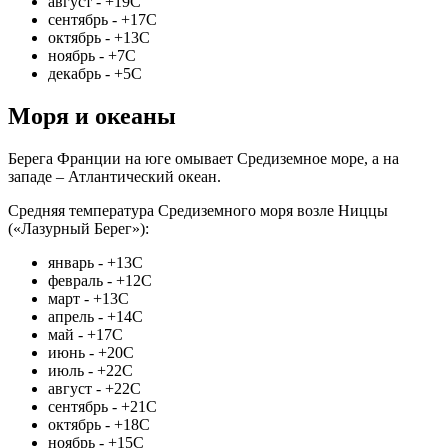
август - +19С
сентябрь - +17С
октябрь - +13С
ноябрь - +7С
декабрь - +5С
Моря и океаны
Берега Франции на юге омывает Средиземное море, а на
западе – Атлантический океан.
Средняя температура Средиземного моря возле Ниццы
(«Лазурный Берег»):
январь - +13С
февраль - +12С
март - +13С
апрель - +14С
май - +17С
июнь - +20С
июль - +22С
август - +22С
сентябрь - +21С
октябрь - +18С
ноябрь - +15С