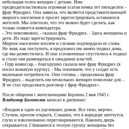
небольшая толпа женщин с детьми. Ими
предводительствовала огромная усатая немка лет пятидесяти -
фрау Фридрих. Она заявила, что является представительницей
мирного населения и просит зарегистрировать оставшихся
жителей. Мы ответили, что это можно будет сделать, как
только появится комендатура.
- Это невозможно, - сказала фрау Фридрих. - Здесь женщины и
дети. Их надо зарегистрировать.
Мирное население воплем и слезами подтвердило ее слова.
Не зная, как поступить, я предложил им занять подвал дома,
где мы разместились. И они успокоенные спустились в подвал
и стали там размещаться в ожидании властей.
- Герр комиссар, - благодушно сказала мне фрау Фридрих (я
носил кожаную куртку). - Мы понимаем, что у солдат есть
маленькие потребности. Они готовы, - продолжала фрау
Фридрих, - выделить им нескольких женщин помоложе для…
Я не стал продолжать разговор с фрау Фридрих».
После общения с жительницами Берлина 2 мая 1945 г.
Владимир Богомолов
записал в дневнике:
«Входим в один из уцелевших домов. Все тихо, мертво.
Стучим, просим открыть. Слышно, что в коридоре шепчутся,
глухо и взволнованно переговариваются. Наконец дверь
открывается. Сбившиеся в тесную группу женщины без