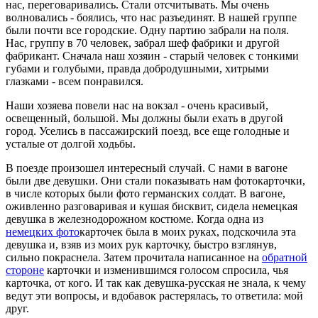
нас, переговаривались. Стали отсчитывать. Мы очень
волновались - боялись, что нас разъединят. В нашей группе
были почти все городские. Одну партию забрали на поля.
Нас, группу в 70 человек, забрал шеф фабрики и другой
фабрикант. Сначала наш хозяин - старый человек с тонкими
губами и голубыми, правда добродушными, хитрыми
глазками - всем понравился.
Наши хозяева повели нас на вокзал - очень красивый,
освещенный, большой. Мы должны были ехать в другой
город. Уселись в пассажирский поезд, все еще голодные и
усталые от долгой ходьбы.
В поезде произошел интересный случай. С нами в вагоне
были две девушки. Они стали показывать нам фотокарточки,
в числе которых были фото германских солдат. В вагоне,
оживленно разговаривая и кушая бисквит, сидела немецкая
девушка в железнодорожном костюме. Когда одна из
немецких фото
карточек была в моих руках, подскочила эта
девушка и, взяв из моих рук карточку, быстро взглянув,
сильно покраснела. Затем прочитала написанное на
обратной
стороне
карточки и изменившимся голосом спросила, чья
карточка, от кого. И так как девушка-русская не знала, к чему
ведут эти вопросы, и вдобавок растерялась, то ответила: мой
друг.