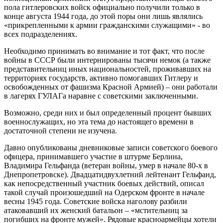
пола гитлеровских войск официально получили только в
конце августа 1944 года, до этой поры они лишь являлись
«прикрепленными к армии гражданскими служащими» - во
всех подразделениях.
Необходимо принимать во внимание и тот факт, что после
войны в СССР были интернированы тысячи немок (а также
представительниц иных национальностей, проживавших на
территориях государств, активно помогавших Гитлеру и
освобожденных от фашизма Красной Армией) – они работали
в лагерях ГУЛАГа наравне с советскими заключенными.
Возможно, среди них и был определенный процент бывших
военнослужащих, но эта тема до настоящего времени в
достаточной степени не изучена.
Давно опубликованы дневниковые записи советского боевого
офицера, принимавшего участие в штурме Берлина,
Владимира Гельфанда (ветеран войны, умер в начале 80-х в
Днепропетровске). Двадцатидвухлетний лейтенант Гельфанд,
как непосредственный участник боевых действий, описал
такой случай произошедший на Одерском фронте в начале
весны 1945 года. Советские войска наголову разбили
атаковавший их женский батальон – «мстительниц за
погибших на фронте мужей». Рядовые красноармейцы хотели