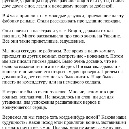
русские, украинцы и другие рабочие жадно ели суп и, сбивая
друг друга с ног, лезли к немецкому повару за добавкой.
В 4 часа пришли к нам молодые девушки, приехавшие на эту
фабрику раньше. Стали рассказывать про здешние порядки.
Они навели на нас страх и ужас. Видно, держали их как
пленных. Много рассказывали про свою жизнь на Украине.
Все они такие приветливые, задушевные.
Мы пока сегодня не работаем. Все время в нашу комнату
приходят из других комнат, смотреть нас - новеньких. Потом
мы все писали письма домой. Было очень досадно, что не
было возможности писать свободно. Письма закладывали в
конверт и оставляли его открытым для проверки. Причем на
домашний адрес совсем нельзя было писать. Надо было
писать на комендатуру или на немецкого солдата.
Настроение было очень тяжелое. Многие, вспомнив про
родных, всплакнули. Не находилось ни слов, ни дел для
утешения, для успокоения расшатанных нервов и
волнующегося сердца.
Вернемся ли мы теперь хоть когда-нибудь домой? Какова наша
будущность? Каков исход этой проклятой войны, заставившей
страдать почти весь мир. Правда, многие живут даже лучше,