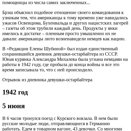
помощницы из числа самих заключенных...
Брэш объяснил подобное отношение своего командования к
узникам тем, что американцы к тому времени уже навидались
ужасов Освенцима, Бухенвальда и других нацистских лагерей
– газеты об этом трубили каждый день. Продукты у янки
имелись в достатке – пленным просто умышленно их не
давали: американцы люто возненавидели немцев как нацию.
В «Редакции Елены Шубиной» был издан единственный
сохранившийся дневник девушки-остарбайтера из СССР.
Юная курянка Александра Михалева была угнана немцами на
работы в 1942 году, где пробыла до конца войны и все это
время записывала то, что с ней происходило.
Отрывок из дневника девушки-остарбайтера
1942 год
5 июня
В 6 часов тронулся поезд с Курского вокзала. В нем были
русские молодые люди, отправляющиеся в Германию
работать. Едем в товарном вагоне, 43 девочки. Со многими