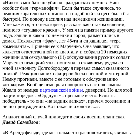
«Никто в минбате не убивал гражданских немцев. Наш
особист был «германофил». Если бы такое случилось, то
реакция карательных органов на подобный эксцесс была бы
быстрой. По поводу насилия над немецкими женщинами.
Мне кажется, что некоторые, рассказывая о таком явлении,
немного «сгущают краски». У меня на памяти пример другого
рода. Зашли в какой-то немецкий город, разместились в
домах. Появляется «фрау», лет 45-ти и спрашивает «гера
коменданта». Привели ее к Марченко. Она заявляет, что
является ответственной по кварталу, и собрала 20 немецких
женщин для сексуального (!!!) обслуживания русских солдат.
Марченко немецкий язык понимал, а стоявшему рядом со
мной замполиту Долгобородову я перевел смысл сказанного
немкой. Реакция наших офицеров была гневной и матерной.
Немку прогнали, вместе с ее готовым к обслуживанию
«отрядом». Вообще немецкая покорность нас ошеломила.
Ждали от немцев
партизанской войны
, диверсий. Но для этой
нации порядок - «Орднунг» - превыше всего. Если ты
победитель - то они «на задних лапках», причем осознанно и
не по принуждению. Вот такая психология...».
Аналогичный случай приводит в своих военных записках
Давид Самойлов
:
«В Арендсфельде, где мы только что расположились, явилась