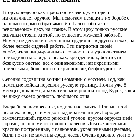
Вторую неделю как я работаю на заводе, который
изготавливает оружие. Мы помогаем немцам в их борьбе с
нашими отцами и братьями. Я с Галей работала в
револьверном цеху, на станке. В этом цеху только русские
девушки стояли за этой, по существу, мужской работой.
Немецкие девушки и женщины трудились в других цехах, на
более легкой сидячей работе. Эти патриотки своей
«победительницы-родины» с гордостью и удовольствием
приходили на завод: в шелках, крепдешинах, богато, но
безвкусно одетые, все с одинаковыми, навихренными
прическами, большинство кривоногие, бесфигуристые.
Сегодня годовщина войны Германии с Россией. Год, как
немецкие войска перешли русскую границу. Почти уже 8
месяцев, как немцы захватили мой родной город Курск, как я
не вижу своего родного, любимого отца.
Вчера было воскресенье, водили нас гулять. Шли мы по 4
человека в ряд с немецкой надзирательницей. Городок
замечательный, прямо райский уголок, кругом окруженный
горами, пышными от сплошных лесов. Дома - чистенькие,
красиво построенные, с балконами, украшенными цветами, -
были почти не заметны среди лесов. Очень красиво, уютно в