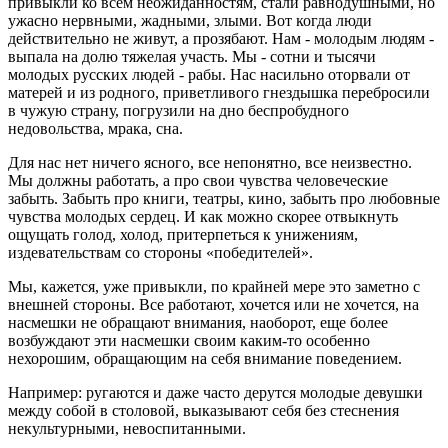
привыкли ко всем неожиданностям, стали равнодушными, но
ужасно нервными, жадными, злыми. Вот когда люди
действительно не живут, а прозябают. Нам - молодым людям -
выпала на долю тяжелая участь. Мы - сотни и тысячи
молодых русских людей - рабы. Нас насильно оторвали от
матерей и из родного, приветливого гнездышка перебросили
в чужую страну, погрузили на дно беспробудного
недовольства, мрака, сна.
Для нас нет ничего ясного, все непонятно, все неизвестно.
Мы должны работать, а про свои чувства человеческие
забыть. Забыть про книги, театры, кино, забыть про любовные
чувства молодых сердец. И как можно скорее отвыкнуть
ощущать голод, холод, притерпеться к унижениям,
издевательствам со стороны «победителей».
Мы, кажется, уже привыкли, по крайней мере это заметно с
внешней стороны. Все работают, хочется или не хочется, на
насмешки не обращают внимания, наоборот, еще более
возбуждают эти насмешки своим каким-то особенно
нехорошим, обращающим на себя внимание поведением.
Например: ругаются и даже часто дерутся молодые девушки
между собой в столовой, выказывают себя без стеснения
некультурными, невоспитанными.