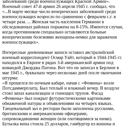
заболеваний среди военнослужащих Красной Армии».
Военный совет 47-й армии 26 апреля 1945 г. сообщал, что
«...В марте месяце число венерических заболеваний среди
военнослужащих возросло по сравнению с февралем с.г. в
четыре раза. ... Женская часть населения Германии в
обследованных районах поражена на 8-15%. Имеются случаи,
когда противником специально оставляются больные
венерическими болезнями женщины-немки для заражения
военнослужащих».
Интересные дневниковые записи оставил австралийский
военный корреспондент Осмар Уайт, который в 1944-1945 гг.
находился в Европе в рядах 3-й американской армии под
командой Джорджа Патона. Вот что он записал в Берлине в
мае 1945 г., буквально через несколько дней после окончания
штурма:
«Я прошелся по ночным кабаре, начав с «Фемины» возле
Потсдаммерплатц. Был теплый и влажный вечер. В воздухе
стоял запах канализации и гниющих трупов. Фасад
«Фемины» был покрыт футуристическими картинками
обнаженной натуры и объявлениями на четырех языках.
Танцевальный зал и ресторан были заполнены русскими,
британскими и американскими офицерами,
сопровождавшими женщин (или охотящимися за ними).
Бутылка вина стоила 25 долларов, гамбургер из конины и