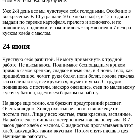
этом местечке Вальтерхаузене.
Уже 2-й день все мы чувствуем себя голодными. Особенно в
воскресенье. В 10 утра дали 50 г хлеба с кофе, в 12 на двоих
выдали по тарелке картофеля, прелого и вонючего, и по
половнику подливки, и закончилось «кормление» в 7 вечера
куском хлеба с маслом.
24 июня
Чувствую себя разбитой. Не могу привыкнуть к трудной
работе. Не высыпаюсь. Поднимают беспощадным криком
прямо в самое крепкое, сладкое время сна, в 3 ночи. Тело, как
пришибленное, ломит, руки болят, ноги болят, голова тяжелая,
глаза слипаются, все кружится, шумит в ушах. С трудом
поднявшись с постели, наскоро одевшись, съев по маленькому
кусочку батона, идем всем бараком на работу.
На дворе еще темно, еле брезжит предутренний рассвет.
Очень холодно. Холод охватывает неостывшие еще от
постели тела. Лица у всех желтые, глаза красные, заспанные.
На работе еле стоишь и с нетерпением ждешь перерыва. В 7
часов дают хлеба с маслом. С жадностью проглатываешь этот
хлеб, кажущийся таким вкусным. Потом опять идешь в цех.
Начинаешь работать.