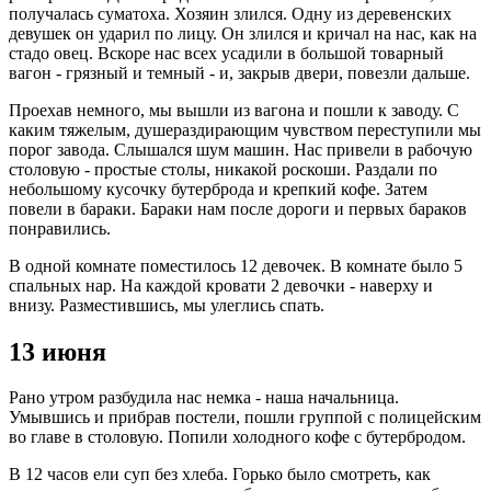
получалась суматоха. Хозяин злился. Одну из деревенских
девушек он ударил по лицу. Он злился и кричал на нас, как на
стадо овец. Вскоре нас всех усадили в большой товарный
вагон - грязный и темный - и, закрыв двери, повезли дальше.
Проехав немного, мы вышли из вагона и пошли к заводу. С
каким тяжелым, душераздирающим чувством переступили мы
порог завода. Слышался шум машин. Нас привели в рабочую
столовую - простые столы, никакой роскоши. Раздали по
небольшому кусочку бутерброда и крепкий кофе. Затем
повели в бараки. Бараки нам после дороги и первых бараков
понравились.
В одной комнате поместилось 12 девочек. В комнате было 5
спальных нар. На каждой кровати 2 девочки - наверху и
внизу. Разместившись, мы улеглись спать.
13 июня
Рано утром разбудила нас немка - наша начальница.
Умывшись и прибрав постели, пошли группой с полицейским
во главе в столовую. Попили холодного кофе с бутербродом.
В 12 часов ели суп без хлеба. Горько было смотреть, как