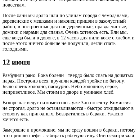
повесткам.
После бани мы долго шли по улицам города с чемоданами,
деревенские с мешками и наконец пришли в захолустный
район, в построенные для нас деревянные, правда чистые,
домики с нарами для спанья. Очень хотелось есть. Ели мы,
еще когда были в дороге, в 12 часов дня пили кофе с хлебом и
после этого ничего больше не получили, легли спать
голодными.
12 июня
Разбудили рано. Бока болели - твердо было спать на дощатых
нарах. Построив всех, вручили каждой тройке по батону.
Было очень холодно, пасмурно. Небо холодное, серое,
неприветливое. Мы стоим во дворе и уминаем хлеб.
Вскоре нас ведут на комиссию - уже 3-ю по счету. Комиссия
не строгая, долго не останавливаются - быстро откидывают в
сторону как пригодных. Возвратились в бараки. Ужасно
хочется есть.
Замерзшие и промокшие, мы не сразу вошли в бараки, потому
что пришли шефы - забирать рабочую силу. Они осматривали