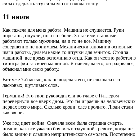
силах сдержать эту сильную от голода толпу.
11 июля
Как тяжела для меня работа. Машина не слушается. Руки
порезаны, опухли, ноют от боли. За такими станками
работают только мужчины, да и то не все. Машину
совершенно не понимаем. Механически запомнив основные
шаги работы, делаем какие-то штучки для зениток. Стоя за
машиной, все время вспоминаю отца. Как он честно работал в
типографии за своей машиной. Я навещала его, он радовался,
объяснял мне свою работу.
Вот уже 7-й месяц, как не видела я его, не слышала его
ласковых, шутливых слов.
Германия! Это твои руководители во главе с Гитлером
перевернули все вверх дном. Это ты играешь на человеческих
нервах всего мира. Сколько крови, слез пролито. Люди стали
как звери.
Уже год идет война. Сначала всем была страшна смерть,
помню, как все ужасно боялись воздушной тревоги, когда не
было видно и слышно неприятельского самолета. Постепенно