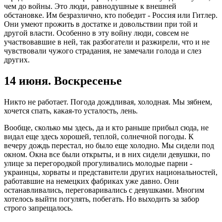
чем до войны. Это люди, равнодушные к внешней
обстановке. Им безразлично, кто победит - Россия или Гитлер.
Они умеют прожить в достатке и довольствии при той и
другой власти. Особенно в эту войну люди, совсем не
участвовавшие в ней, так разбогатели и разжирели, что и не
чувствовали чужого страдания, не замечали голода и слез
других.
14 июня. Воскресенье
Никто не работает. Погода дождливая, холодная. Мы зябнем,
хочется спать, какая-то усталость, лень.
Вообще, сколько мы здесь, да и кто раньше прибыл сюда, не
видал еще здесь хорошей, теплой, солнечной погоды. К
вечеру дождь перестал, но было еще холодно. Мы сидели под
окном. Окна все были открыты, и в них сидели девушки, по
улице за перегородкой прогуливались молодые парни -
украинцы, хорваты и представители других национальностей,
работавшие на немецких фабриках уже давно. Они
останавливались, переговаривались с девушками. Многим
хотелось выйти погулять, побегать. Но выходить за забор
строго запрещалось.