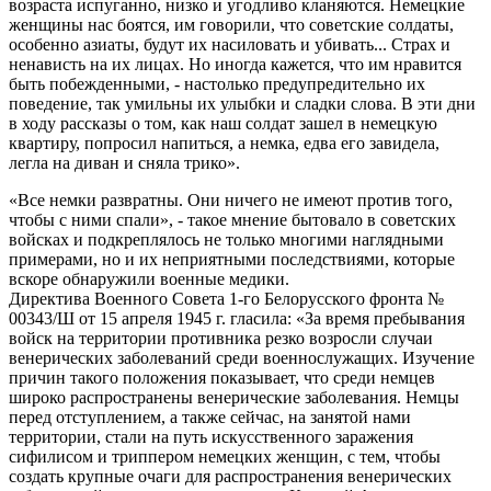
возраста испуганно, низко и угодливо кланяются. Немецкие
женщины нас боятся, им говорили, что советские солдаты,
особенно азиаты, будут их насиловать и убивать... Страх и
ненависть на их лицах. Но иногда кажется, что им нравится
быть побежденными, - настолько предупредительно их
поведение, так умильны их улыбки и сладки слова. В эти дни
в ходу рассказы о том, как наш солдат зашел в немецкую
квартиру, попросил напиться, а немка, едва его завидела,
легла на диван и сняла трико».
«Все немки развратны. Они ничего не имеют против того,
чтобы с ними спали», - такое мнение бытовало в советских
войсках и подкреплялось не только многими наглядными
примерами, но и их неприятными последствиями, которые
вскоре обнаружили военные медики.
Директива Военного Совета 1-го Белорусского фронта №
00343/Ш от 15 апреля 1945 г. гласила: «За время пребывания
войск на территории противника резко возросли случаи
венерических заболеваний среди военнослужащих. Изучение
причин такого положения показывает, что среди немцев
широко распространены венерические заболевания. Немцы
перед отступлением, а также сейчас, на занятой нами
территории, стали на путь искусственного заражения
сифилисом и триппером немецких женщин, с тем, чтобы
создать крупные очаги для распространения венерических