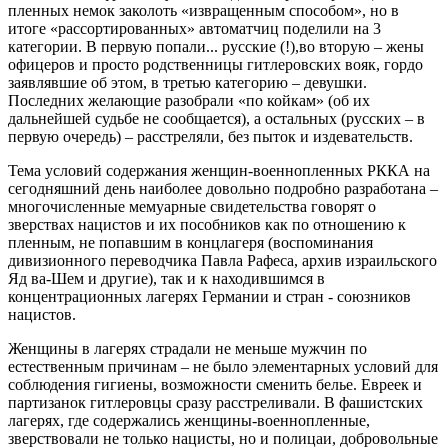
пленных немок заколоть «извращенным способом», но в
итоге «рассортированных» автоматчиц поделили на 3
категории. В первую попали... русские (!),во вторую – жены
офицеров и просто родственницы гитлеровских вояк, гордо
заявлявшие об этом, в третью категорию – девушки.
Последних желающие разобрали «по койкам» (об их
дальнейшей судьбе не сообщается), а остальных (русских – в
первую очередь) – расстреляли, без пыток и издевательств.
Тема условий содержания женщин-военнопленных РККА на
сегодняшний день наиболее довольно подробно разработана –
многочисленные мемуарные свидетельства говорят о
зверствах нацистов и их пособников как по отношению к
пленным, не попавшим в концлагеря (воспоминания
дивизионного переводчика Павла Рафеса, архив израильского
Яд ва-Шем и другие), так и к находившимся в
концентрационных лагерях Германии и стран - союзников
нацистов.
Женщины в лагерях страдали не меньше мужчин по
естественным причинам – не было элементарных условий для
соблюдения гигиены, возможности сменить белье. Евреек и
партизанок гитлеровцы сразу расстреливали. В фашистских
лагерях, где содержались женщины-военнопленные,
зверствовали не только нацисты, но и полицаи, добровольные