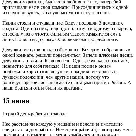
Девушки-украинки, быстро полюбившие нас, наперебой
приглашали нас в свои комнаты. Присоединившись к одной
из групп девушек, затянули мы украинскую песню.
Парни стояли и слушали нас. Вдруг подошли 3 немецких
солдата. Один из них, подойдя вплотную к одному из парней,
спросив у него что-то, сильным ударом замахнулся ему в
лицо. Попало и другому. Остальные быстро разошлись.
Девушки, испугавшись, разбежались. Вечером, собравшись в
одной комнате, решили повеселиться. Запели плясовые песни,
девушки заплясали. Было весело. Одна девушка сквозь смех,
незаметно для себя плакала. На наши песни к окнам
подбежали хорватские девушки, находившиеся здесь на
лучшем положении, чем другие нации, потому что
войскоунгарское воевало вместе с немцами против России. А
наши братья и отцы были их врагами.
15 июня
Первый день работы на заводе.
Нас расставили каждую у машины и велели внимательно
следить за ходом работы. Немецкий рабочий, к которому меня
поставили, посмотрел на меня, улыбнулся и продолжил