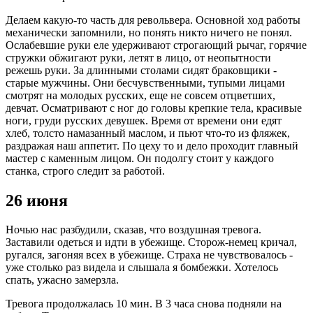
Делаем какую-то часть для револьвера. Основной ход работы
механически запомнили, но понять никто ничего не понял.
Ослабевшие руки еле удерживают строгающий рычаг, горячие
стружки обжигают руки, летят в лицо, от неопытности
режешь руки. За длинными столами сидят браковщики -
старые мужчины. Они бесчувственными, тупыми лицами
смотрят на молодых русских, еще не совсем отцветших,
девчат. Осматривают с ног до головы крепкие тела, красивые
ноги, груди русских девушек. Время от времени они едят
хлеб, толсто намазанный маслом, и пьют что-то из фляжек,
раздражая наш аппетит. По цеху то и дело проходит главный
мастер с каменным лицом. Он подолгу стоит у каждого
станка, строго следит за работой.
26 июня
Ночью нас разбудили, сказав, что воздушная тревога.
Заставили одеться и идти в убежище. Сторож-немец кричал,
ругался, загоняя всех в убежище. Страха не чувствовалось -
уже столько раз видела и слышала я бомбежки. Хотелось
спать, ужасно замерзла.
Тревога продолжалась 10 мин. В 3 часа снова подняли на