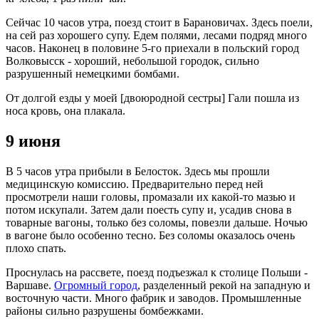
Сейчас 10 часов утра, поезд стоит в Барановичах. Здесь поели,
на сей раз хорошего супу. Едем полями, лесами подряд много
часов. Наконец в половине 5-го приехали в польский город
Волковысск - хороший, небольшой городок, сильно
разрушенный немецкими бомбами.
От долгой езды у моей [двоюродной сестры] Гали пошла из
носа кровь, она плакала.
9 июня
В 5 часов утра прибыли в Белосток. Здесь мы прошли
медицинскую комиссию. Предварительно перед ней
просмотрели наши головы, промазали их какой-то мазью и
потом искупали. Затем дали поесть супу и, усадив снова в
товарные вагоны, только без соломы, повезли дальше. Ночью
в вагоне было особенно тесно. Без соломы оказалось очень
плохо спать.
Проснулась на рассвете, поезд подъезжал к столице Польши -
Варшаве.
Огромный город
, разделенный рекой на западную и
восточную части. Много фабрик и заводов. Промышленные
районы сильно разрушены бомбежками.