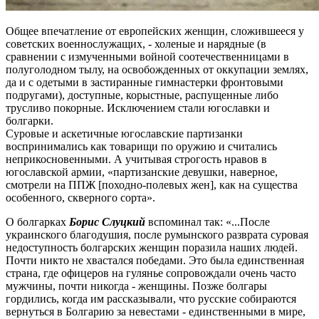
Общее впечатление от европейских женщин, сложившееся у
советских военнослужащих, - холеные и нарядные (в
сравнении с измученными войной соотечественницами в
полуголодном тылу, на освобожденных от оккупации землях,
да и с одетыми в застиранные гимнастерки фронтовыми
подругами), доступные, корыстные, распущенные либо
трусливо покорные. Исключением стали югославки и
болгарки.
Суровые и аскетичные югославские партизанки
воспринимались как товарищи по оружию и считались
неприкосновенными. А учитывая строгость нравов в
югославской армии, «партизанские девушки, наверное,
смотрели на ППЖ [походно-полевых жен], как на существа
особенного, скверного сорта».
О болгарках
Борис Слуцкий
вспоминал так: «...После
украинского благодушия, после румынского разврата суровая
недоступность болгарских женщин поразила наших людей.
Почти никто не хвастался победами. Это была единственная
страна, где офицеров на гулянье сопровождали очень часто
мужчины, почти никогда - женщины. Позже болгары
гордились, когда им рассказывали, что русские собираются
вернуться в Болгарию за невестами - единственными в мире,