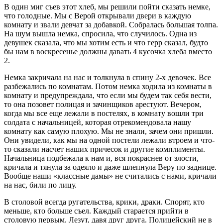
В один миг съев этот хлеб, мы решили пойти сказать немке,
что голодные. Мы с Верой открывали двери в каждую
комнату и звали девчат за добавкой. Собралась большая толпа.
На шум вышла немка, спросила, что случилось. Одна из
девушек сказала, что мы хотим есть и что герр сказал, будто
бы нам в воскресенье должны давать 4 кусочка хлеба вместо
2.
Немка закричала на нас и толкнула в спину 2-х девочек. Все
разбежались по комнатам. Потом немка ходила из комнаты в
комнату и предупреждала, что если мы будем так себя вести,
то она позовет полицая и зачинщиков арестуют. Вечером,
когда мы все еще лежали в постелях, в комнату вошли три
солдата с начальницей, которая отрекомендовала нашу
комнату как самую плохую. Мы не знали, зачем они пришли.
Они увидели, как мы на одной постели лежали втроем и что-
то сказали насчет наших причесок и другие комплименты.
Начальница подбежала к нам и, вся покраснев от злости,
кричала и тянула за одеяло и даже шлепнула Веру по заднице.
Вообще наши «классные дамы» не считались с нами, кричали
на нас, били по лицу.
В столовой всегда ругательства, крики, драки. Спорят, кто
меньше, кто больше съел. Каждый старается прийти в
столовую первым. Лезут, давя друг друга. Полицейский не в