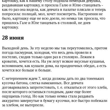
картошку, как к нашему столу подошла немецкая девушка,
раздававшая картошку, и просила Галю и Юлю станцевать -
как-то раз она видела, как девчата в палатке плясали и теперь
попросила: полицай, мол, хочет посмотреть. Настроения не
было, картошку еще не всю доели, но немка так просила, что
пришлось Гале и Юле танцевать в столовой, не доев
картошку.
28 июня
Выходной день. За эту неделю мы так переутомились, притом
погода пасмурная, холодная, что весь день провели в
постелях, сходив только один раз в столовую. Лежим в
кроватях, хочется есть. На ум лезут всякие вкусные кушанья,
вспоминаем, как кушали дома, на праздничных обедах, а есть
хочется все больше и больше.
С нетерпением ждем 7, когда должны дать по два тоненьких
кусочка батона, слегка намазанных. Все девчата
договаривались запротестовать, т. е. отказаться от этого хлеба,
после которого остаешься голодным, даже еще более
ощущаешь голод. Но как только немка стала раздавать
аккуратно завернутые в бумагу кусочки, все быстро побежали
за хлебом, не вытерпели.