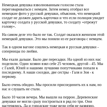
Немецкая девушка взволнованным голосом стала
переговариваться с немцем. Затем немец отобрал все
немецкие фото у русской девушки, объяснив, что немецкий
солдат не должен дарить карточки и что если полиция увидит
карточку солдата у русской девушки, то солдату «отрежут
голову».
На самом деле это было не так. Солдат оказался женихом этой
немецкой девушки. Это мы поняли из ее разговора с немцем.
Так в одном вагоне сошлись немецкая и русская девушки -
соперницы по любви.
Мы ехали дальше. Было две пересадки. На одной из них нас
поделили. Один хозяин взял себе 25 человек, другой - 45. Мы
с Галей, Юлей и нашими лучшими попутчиками попали к
последнему. А наши соседки, две сестры - Галя и Зоя - к
первому.
Было очень обидно. Мы просили присоединить их к нам, но
нас и слушать не стали.
Было 10 часов вечера. Мы вышли на перрон. Деревенские
девушки не могли сразу построиться в ряд по три. Они
растерялись. Да и городские тоже вели себя не развязно,