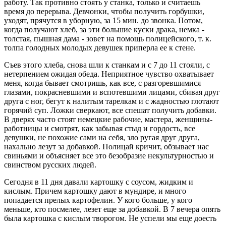
работу. Так противно стоять у станка, только и считаешь
время до перерыва. Девчонки, чтобы получить горбушки,
уходят, прячутся в уборную, за 15 мин. до звонка. Потом,
когда получают хлеб, за эти большие куски драка, немка -
толстая, пышная дама - зовет на помощь полицейского, т. к.
толпа голодных молодых девушек приперла ее к стене.
Съев этого хлеба, снова шли к станкам и с 7 до 11 стояли, с
нетерпением ожидая обеда. Неприятное чувство охватывает
меня, когда бывает смотришь, как все, с разгоревшимися
глазами, покрасневшими и вспотевшими лицами, сбивая друг
друга с ног, бегут к налитым тарелкам и с жадностью глотают
горячий суп. Ложки сверкают, все спешат получить добавки.
В дверях часто стоят немецкие рабочие, мастера, женщины-
работницы и смотрят, как забывая стыд и гордость, все
девушки, не похожие сами на себя, зло ругая друг друга,
нахально лезут за добавкой. Полицай кричит, обзывает нас
свиньями и объясняет все это безобразие некультурностью и
свинством русских людей.
Сегодня в 11 дня давали картошку с соусом, жидким и
кислым. Причем картошку дают в мундире, и много
попадается прелых картофелин. У кого больше, у кого
меньше, кто посмелее, лезет еще за добавкой. В 7 вечера опять
была картошка с кислым творогом. Не успели мы еще доесть