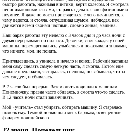
быстро работать, нажимая винтики, вертя колесом. Я смотрела
непонимающими глазами, стараясь сделать свою физиономию
поумнее. Я даже не могла приглядеться, с чего начинается, к
чему ведется, и стояла, оглушенная шумом, наблюдая, как
движется всеми своими частями, словно живая, машина.
Наш барак работал эту неделю с 3 часов дня и до часа ночи с
двумя перерывами по полчаса. Девочки, стоя каждая у своей
машины, перемаргивались, улыбались и показывали знаками,
что ничего, мол, не понять.
Приглядевшись, я увидела и начало и конец. Рабочий заставил
меня саму сделать самую легкую часть, я смогла. Потом еще
дальше предложил, я старалась, спешила, но забывала, что за
чем следует, и сбивалась.
В 7 часов был перерыв. Затем опять подошли к машинам.
Понемножку, правда часто сбиваясь, я смогла что-то сделать.
В 12 часов ночи стали заканчивать.
Мой «учитель» стал убирать, обтирать машину. Я старалась
помочь ему. Темной ночью шли мы к баракам, освещенные
фонарем полицейского.
22 июня. Понедельник