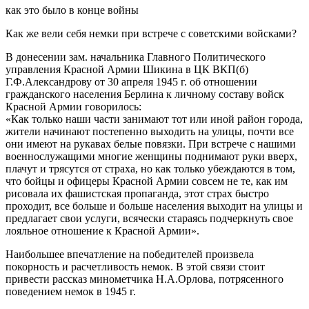
как это было в конце войны
Как же вели себя немки при встрече с советскими войсками?
В донесении зам. начальника Главного Политического
управления Красной Армии Шикина в ЦК ВКП(б)
Г.Ф.Александрову от 30 апреля 1945 г. об отношении
гражданского населения Берлина к личному составу войск
Красной Армии говорилось:
«Как только наши части занимают тот или иной район города,
жители начинают постепенно выходить на улицы, почти все
они имеют на рукавах белые повязки. При встрече с нашими
военнослужащими многие женщины поднимают руки вверх,
плачут и трясутся от страха, но как только убеждаются в том,
что бойцы и офицеры Красной Армии совсем не те, как им
рисовала их фашистская пропаганда, этот страх быстро
проходит, все больше и больше населения выходит на улицы и
предлагает свои услуги, всячески стараясь подчеркнуть свое
лояльное отношение к Красной Армии».
Наибольшее впечатление на победителей произвела
покорность и расчетливость немок. В этой связи стоит
привести рассказ минометчика Н.А.Орлова, потрясенного
поведением немок в 1945 г.