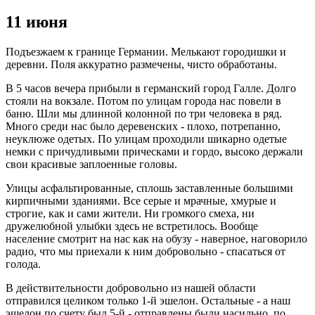
11 июня
Подъезжаем к границе Германии. Мелькают городишки и
деревни. Поля аккуратно размечены, чисто обработаны.
В 5 часов вечера прибыли в германский город Галле. Долго
стояли на вокзале. Потом по улицам города нас повели в
баню. Шли мы длинной колонной по три человека в ряд.
Много среди нас было деревенских - плохо, потрепанно,
неуклюже одетых. По улицам проходили шикарно одетые
немки с причудливыми прическами и гордо, высоко держали
свои красивые заплоенные головы.
Улицы асфальтированные, сплошь заставленные большими
кирпичными зданиями. Все серые и мрачные, хмурые и
строгие, как и сами жители. Ни громкого смеха, ни
дружелюбной улыбки здесь не встретилось. Вообще
население смотрит на нас как на обузу - наверное, наговорило
радио, что мы приехали к ним добровольно - спасаться от
голода.
В действительности добровольно из нашей области
отправился целиком только 1-й эшелон. Остальные - а наш
эшелон по счету был 5-й - отправлены были насильно, по