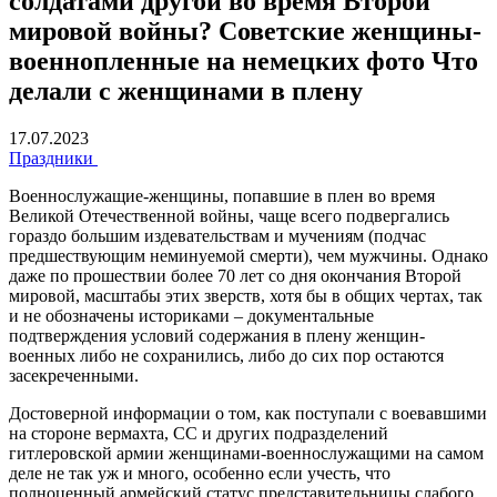
солдатами другой во время Второй
мировой войны? Советские женщины-
военнопленные на немецких фото Что
делали с женщинами в плену
17.07.2023
Праздники
Военнослужащие-женщины, попавшие в плен во время
Великой Отечественной войны, чаще всего подвергались
гораздо большим издевательствам и мучениям (подчас
предшествующим неминуемой смерти), чем мужчины. Однако
даже по прошествии более 70 лет со дня окончания Второй
мировой, масштабы этих зверств, хотя бы в общих чертах, так
и не обозначены историками – документальные
подтверждения условий содержания в плену женщин-
военных либо не сохранились, либо до сих пор остаются
засекреченными.
Достоверной информации о том, как поступали с воевавшими
на стороне вермахта, СС и других подразделений
гитлеровской армии женщинами-военнослужащими на самом
деле не так уж и много, особенно если учесть, что
полноценный армейский статус представительницы слабого