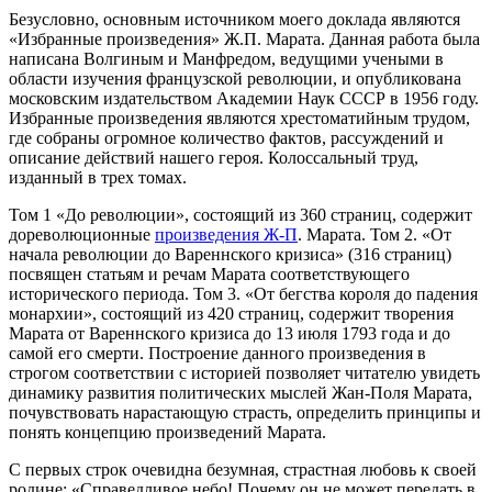
Безусловно, основным источником моего доклада являются
«Избранные произведения» Ж.П. Марата. Данная работа была
написана Волгиным и Манфредом, ведущими учеными в
области изучения французской революции, и опубликована
московским издательством Академии Наук СССР в 1956 году.
Избранные произведения являются хрестоматийным трудом,
где собраны огромное количество фактов, рассуждений и
описание действий нашего героя. Колоссальный труд,
изданный в трех томах.
Том 1 «До революции», состоящий из 360 страниц, содержит
дореволюционные
произведения Ж-П
. Марата. Том 2. «От
начала революции до Вареннского кризиса» (316 страниц)
посвящен статьям и речам Марата соответствующего
исторического периода. Том 3. «От бегства короля до падения
монархии», состоящий из 420 страниц, содержит творения
Марата от Вареннского кризиса до 13 июля 1793 года и до
самой его смерти. Построение данного произведения в
строгом соответствии с историей позволяет читателю увидеть
динамику развития политических мыслей Жан-Поля Марата,
почувствовать нарастающую страсть, определить принципы и
понять концепцию произведений Марата.
С первых строк очевидна безумная, страстная любовь к своей
родине: «Справедливое небо! Почему он не может передать в