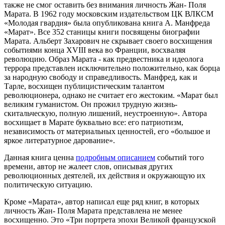
также не смог оставить без внимания личность Жан- Поля
Марата. В 1962 году московским издательством ЦК ВЛКСМ
«Молодая гвардия» была опубликована книга А. Манфреда
«Марат». Все 352 станицы книги посвящены биографии
Марата. Альберт Захарович не скрывает своего восхищения
событиями конца XVIII века во Франции, восхваляя
революцию. Образ Марата - как предвестника и идеолога
террора представлен исключительно положительно, как борца
за народную свободу и справедливость. Манфред, как и
Тарле, восхищен публицистическим талантом
революционера, однако не считает его жестоким. «Марат был
великим гуманистом. Он прожил трудную жизнь-
скитальческую, полную лишений, неустроенную». Автора
восхищает в Марате буквально все: его патриотизм,
независимость от материальных ценностей, его «большое и
яркое литературное дарование».
Данная книга ценна
подробным описанием
событий того
времени, автор не жалеет слов, описывая других
революционных деятелей, их действия и окружающую их
политическую ситуацию.
Кроме «Марата», автор написал еще ряд книг, в которых
личность Жан- Поля Марата представлена не менее
восхищенно. Это «Три портрета эпохи Великой французской