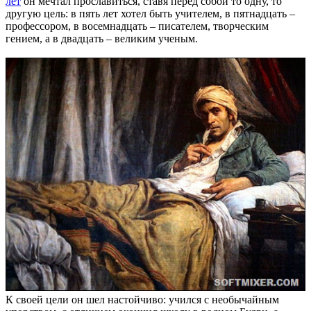
лет
он мечтал прославиться, ставя перед собой то одну, то
другую цель: в пять лет хотел быть учителем, в пятнадцать –
профессором, в восемнадцать – писателем, творческим
гением, а в двадцать – великим ученым.
К своей цели он шел настойчиво: учился с необычайным