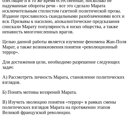
блестящие и в то же время естественные, нисколько не
надуманные обороты речи - все это сделало Марата
исключительным стилистом газетной политической прозы.
Издание прославилось скандальными разоблачениями всех и
вся. Призывы к насилию, апокалиптические предсказания
снискали Марату популярность в низах общества, а также
ненависть многочисленных врагов.
Целью данной работы является изучение феномена Жан-Поля
Марат, а также возникновения понятия «революционный
террор».
Для достижения цели, необходимо разрешение следующих
задач:
А) Рассмотреть личность Марата, становление политических
взглядов.
Б) Понять мотивы воззрений Марата.
В) Изучить эволюцию понятия «террор» в рамках смены
политических взглядов Марата на протяжении этапов
Великой французской революции.