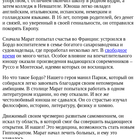
упорством, с отличием окончил школу в родном Будри, а
затем колледж в Невшателе. Юноша легко овладел
английским, итальянским, испанским, немецким и
голландским языками. В 16 лет, потеряв родителей, без денег
и связей, но уверенный в своей гениальности, он отправился
покорять Европу.
Сначала Марат попытал счастья во Франции: устроился в
Бордо воспитателем в семье богатого сахарозаводчика и
судовладельца, где проработал несколько лет. В
свободное
время
он много читал. Особое влияние на впечатлительного
юношу оказали произведения выдающихся современников –
Руссо и Монтескьё, идеями которых он восхищался.
Но что такое Бордо? Нашего героя манил Париж, который он
собирался легко завоевать благодаря своим непомерным
амбициям. В столице Марат попытался работать в одном
литературном издании, но ему отказали. И все же
честолюбивый юноша не сдавался. Он со страстью изучал
философию, историю, литературу, физику и химию.
Движимый своим чрезмерно развитым самомнением, он
искал ту область, в которой смог бы совершить выдающиеся
открытия. И нашел! Это медицина, возможность стать новым
Гиппократом. Марат начал лечить больных, и ему это
удавалось.