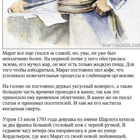
Марат все еще гнался за славой, но, увы, он уже был
неизлечимо болен. На нервной почве у него обострилась
экзема, его мучил жар, он мог есть только жидкую пищу. Для
того чтобы взбодриться, Марат постоянно пил кофе, что
усиливало нежелательные процессы в слабеющем организме.
На голове он постоянно держал уксусный компресс, а также
большую часть времени проводил в ванне, так как это
приносило ему временное облегчение. В ванне же он писал
статьи и принимал посетителей. И там же его настигла
внезапная смерть.
Утром 13 июля 1793 года девушка по имени Шарлота купила
за два франка большой столовый нож с черной ручкой. В
седьмом часу вечера она направилась в дом на улице
Кордельеров, где жил Марат со своей новой любовницей,