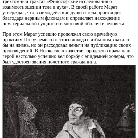
трехтомный трактат «Философские исследования о
взаимоотношении тела и духа». В своей работе Марат
утверждал, что взаимодействие души и тела происходит
благодаря нервным флюидам и определяет нахождение
нематериальной сущности в мозговой оболочке человека.
При этом Марат успешно продолжал свою врачебную
практику. Получаемого от этого дохода с избытком хватило
бы на жизнь, но он расходовал деньги на публикацию своих
произведений. В Ньюкасле в качестве городского врача наш
герой настолько успешно вел борьбу с эпидемией холеры, что
был удостоен звания почетного гражданина.