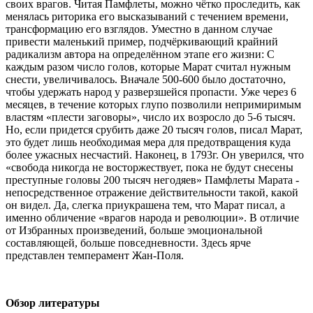
своих врагов. Читая Памфлеты, можно чётко проследить, как
менялась риторика его высказываний с течением времени,
трансформацию его взглядов. Уместно в данном случае
привести маленький пример, подчёркивающий крайний
радикализм автора на определённом этапе его жизни: С
каждым разом число голов, которые Марат считал нужным
снести, увеличивалось. Вначале 500-600 было достаточно,
чтобы удержать народ у разверзшейся пропасти. Уже через 6
месяцев, в течение которых глупо позволили непримиримым
властям «плести заговоры», число их возросло до 5-6 тысяч.
Но, если придется срубить даже 20 тысяч голов, писал Марат,
это будет лишь необходимая мера для предотвращения куда
более ужасных несчастий. Наконец, в 1793г. Он уверился, что
«свобода никогда не восторжествует, пока не будут снесены
преступные головы 200 тысяч негодяев» Памфлеты Марата -
непосредственное отражение действительности такой, какой
он видел. Да, слегка приукрашена тем, что Марат писал, а
именно обличение «врагов народа и революции». В отличие
от Избранных произведений, больше эмоциональной
составляющей, больше повседневности. Здесь ярче
представлен темперамент Жан-Поля.
Обзор литературы