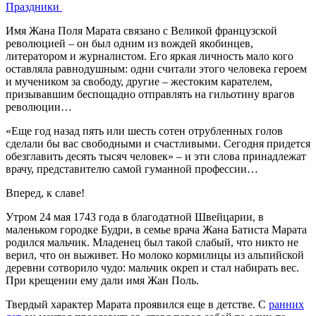
Праздники
Имя Жана Поля Марата связано с Великой французской
революцией – он был одним из вождей якобинцев,
литератором и журналистом. Его яркая личность мало кого
оставляла равнодушным: одни считали этого человека героем
и мучеником за свободу, другие – жестоким карателем,
призывавшим беспощадно отправлять на гильотину врагов
революции…
«Еще год назад пять или шесть сотен отрубленных голов
сделали бы вас свободными и счастливыми. Сегодня придется
обезглавить десять тысяч человек» – и эти слова принадлежат
врачу, представителю самой гуманной профессии…
Вперед, к славе!
Утром 24 мая 1743 года в благодатной Швейцарии, в
маленьком городке Будри, в семье врача Жана Батиста Марата
родился мальчик. Младенец был такой слабый, что никто не
верил, что он выживет. Но молоко кормилицы из альпийской
деревни сотворило чудо: мальчик окреп и стал набирать вес.
При крещении ему дали имя Жан Поль.
Твердый характер Марата проявился еще в детстве. С
ранних