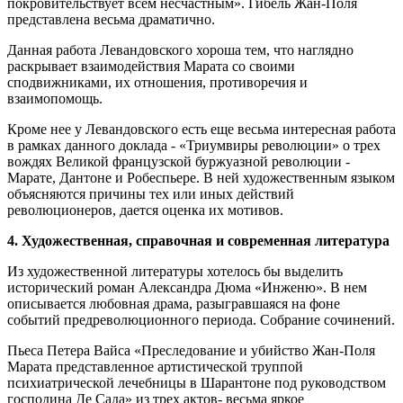
покровительствует всем несчастным». Гибель Жан-Поля
представлена весьма драматично.
Данная работа Левандовского хороша тем, что наглядно
раскрывает взаимодействия Марата со своими
сподвижниками, их отношения, противоречия и
взаимопомощь.
Кроме нее у Левандовского есть еще весьма интересная работа
в рамках данного доклада - «Триумвиры революции» о трех
вождях Великой французской буржуазной революции -
Марате, Дантоне и Робеспьере. В ней художественным языком
объясняются причины тех или иных действий
революционеров, дается оценка их мотивов.
4.
Художественная, справочная и современная литература
Из художественной литературы хотелось бы выделить
исторический роман Александра Дюма «Инженю». В нем
описывается любовная драма, разыгравшаяся на фоне
событий предреволюционного периода. Собрание сочинений.
Пьеса Петера Вайса «Преследование и убийство Жан-Поля
Марата представленное артистической труппой
психиатрической лечебницы в Шарантоне под руководством
господина Де Сада» из трех актов- весьма яркое