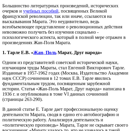
Большинство литературных произведений, исторических
очерков и
учебных пособий
, посвященных Великой
французской революции, так или иначе, ссылаются на
высказывания Марата. Это неудивительно, ведь
всеобъемлющее представление о революционных действия
невозможно получить без изучения социально -
психологического аспекта, который в полной мере отражен в
произведениях Жан-Поля Марата.
1.
Тарле Е.В. «
Жан- Поль
Марат, Друг народа»
Одним из представителей советской исторической науки,
изучающим труды Мараты, стал Евгений Викторович Тарле.
Изданные в 1957-1962 годах (Москва, Издательство Академии
наук СССР) сочинения в 12 томах Е.В. Тарле явились
фундаментальным трудом, посвященным зарубежной
истории. Статья «Жан-Поль Марат, Друг народа» написана в
1936 г. и опубликована в томе VI данных сочинений
(страницы 263-290).
В данной статье Е. Тарле дает профессиональную оценку
деятельности Марата, сводя в едино его автобиографию и
политическую работу. Анализируя деятельность и
«политическую проповедь» Марата, Тарле не скрывает своего
восхищения: «Марату удалось то, что не удавалось в такой