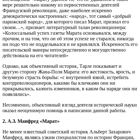
мере решительно никому из первостепенных деятелей
Французской революции, даже наиболее искренно
демократически настроенных: «народ», тот самый «добрый
парижский народ», для которого писал Марат, признал его
своим…», признает литературный талан революционера:
«Колоссальный успех газеты Марата основывался, между
прочим, и на том, что он об этом успехе не старался, никогда
ни подо что не подделывался и не кривлялся. Искренность его
писательской манеры непосредственно и могущественно
действовала на его читателей»
Однако, как объективный историк, Тарле показывает и
другую сторону Жана-Поля Марата: его жестокость, ярость, и
безумную страсть борьбы: «с внутренней язвой, истребить
контрреволюционеров, какими бы кличками они ни
прикрывались, казнить изменников, в каком бы наряде они ни
появлялись».
Несомненно, объективный взгляд деятеля исторической науки
оказал неоценимую помощь в написании данной работы.
2.
А.З. Манфред «Марат»
Не менее известный советский историк Альберт Захарович
Манфред, являясь узким специалистом по истории Франции,