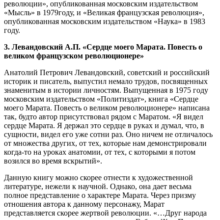
революции», опубликованная московским издательством
«Мысль» в 1979году, и «Великая французская революция»,
опубликованная московским издательством «Наука» в 1983
году.
3.
Левандовский А.П. «Сердце моего Марата. Повесть о
великом французском революционере»
Анатолий Петрович Левандовский, советский и российский
историк и писатель, выпустил немало трудов, посвященных
знаменитым в истории личностям. Выпущенная в 1975 году
московским издательством «Политиздат», книга «Сердце
моего Марата. Повесть о великом революционере» написана
так, будто автор присутствовал рядом с Маратом. «Я видел
сердце Марата. Я держал это сердце в руках и думал, что, в
сущности, видел его уже сотни раз. Оно ничем не отличалось
от множества других, от тех, которые нам демонстрировали
когда-то на уроках анатомии, от тех, с которыми я потом
возился во время вскрытий».
Данную книгу можно скорее отнести к художественной
литературе, нежели к научной. Однако, она дает весьма
полное представление о характере Марата. Через призму
отношения автора к данному персонажу, Марат
представляется скорее жертвой революции. «…Друг народа