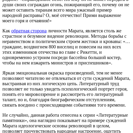
души своих сограждан огонь, пожирающий его, почему он не
может оставить тиранам всего мира ужасный пример
народной расправы? О, моё отечество! Прими выражение
моего горя и отчаяния!»
Как
обратная сторона
личности Марата, является столь же
страстное и безумное видение революции. Методы борьбы с
неравенством и политическим строем жестоки и кровавы: «…
граждане, воздвигнем 800 виселиц и повесим на них всех
этих изменников отечества во главе с Рикетти, и
одновременно устроим посреди бассейна большой костер,
чтобы на нем изжарить министров и приспешников».
Яркая эмоциональная окраска произведений, тем не менее
позволяют читателю не отвлекаться от сути суждений Марата,
выстраивая из них логическую цепь. Литературный труд
позволяет не только увидеть психологический портрет героя,
понять его мировоззрение и рассмотреть его литературный
талант, но и, благодаря биографическим отступлениям,
связать воедино с происходящими событиями того времени.
Не случайно, данная работа отнесена к серии «Литературные
памятники», она наглядно показывает на примере суждений
Марата идеологические основы революций в целом,
позволяет прочувствовать народные настроение, ощутить