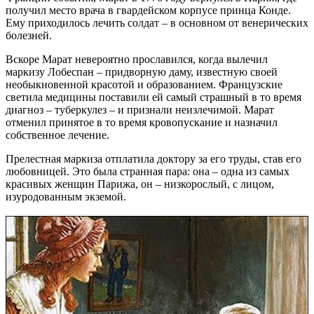
получил место врача в гвардейском корпусе принца Конде.
Ему приходилось лечить солдат – в основном от венерических
болезней.
Вскоре Марат невероятно прославился, когда вылечил
маркизу Лобеспан – придворную даму, известную своей
необыкновенной красотой и образованием. Французские
светила медицины поставили ей самый страшный в то время
диагноз – туберкулез – и признали неизлечимой. Марат
отменил принятое в то время кровопускание и назначил
собственное лечение.
Прелестная маркиза отплатила доктору за его труды, став его
любовницей. Это была странная пара: она – одна из самых
красивых женщин Парижа, он – низкорослый, с лицом,
изуродованным экземой.