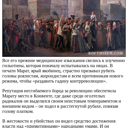
Все его прежние медицинские изыскания свелись к изучению
гильотины, которая поначалу испытывалась на овцах. В
печати Марат, ярый якобинец, страстно призывал рубить
головы роялистам, жирондистам и всем противникам нового
режима, чтобы «раздавить гадину контрреволюции».
Репутация несгибаемого борца за революцию обеспечила
Марату место в Конвенте, где даже среди оголтелых
радикалов он выделялся своим неистовым темпераментом и
внешним видом – он ходил в расстегнутой рубахе, повязав
голову платком.
В жестокости и убийствах он видел средство достижения
власти над «примитивными» народными умами. И он