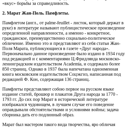
«вкус» борьбы за справедливость.
2.
Марат Жан-Поль. Памфлеты.
Памфлетом (англ., от palme-feuillet - листок, который держат в
руке) в литературе называют публицистическое произведение
определенной направленности, а именно - конкретное,
гражданское, преимущественно социально-политическое
обличение. Именно это и представляют из себя статьи Жан-
Поля Марата, публикующиеся в газете «Друг народа».
Первоначально данное произведение было издано в 1934 году
под редакцией и с комментариями Ц.Фридлянда московско-
ленинградским издательством Academia, и содержало более
850 страниц. Однако в 1937 была напечатана одноименная
книга московским издательством Соцэкгиз, написанная под
редакцией Ф. Кон, содержащая 136 страниц.
Памфлеты представляют собою первое на русском языке
издание статей, брошюр и плакатов Друга народа за 1770 -
1793 гг. До сих пор Марат в исторической литературе
изображался чудовищем, в лучшем случае его поведение
оправдывали обстоятельствами и условиями войны; задача
сборника дать его подлинный образ.
Марат был мастером такого вида творчества, яро обличая