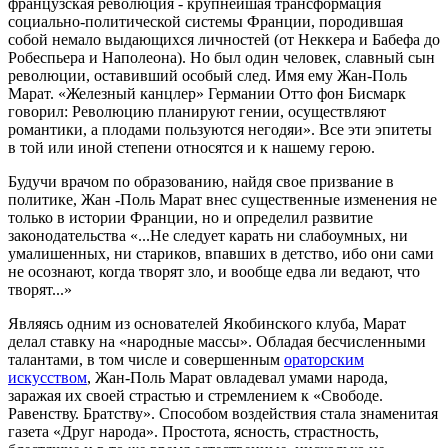
французская революция - крупнейшая трансформация
социально-политической системы Франции, породившая
собой немало выдающихся личностей (от Неккера и Бабефа до
Робеспьера и Наполеона). Но был один человек, славный сын
революции, оставивший особый след. Имя ему Жан-Поль
Марат. «Железный канцлер» Германии Отто фон Бисмарк
говорил:
Революцию планируют гении, осуществляют
романтики, а плодами пользуются негодяи». Все эти эпитеты
в той или иной степени относятся и к нашему герою.
Будучи врачом по образованию, найдя свое призвание в
политике, Жан -Поль Марат внес существенные изменения не
только в истории Франции, но и определил развитие
законодательства «...Не следует карать ни слабоумных, ни
умалишенных, ни стариков, впавших в детство, ибо они сами
не осознают, когда творят зло, и вообще едва ли ведают, что
творят...»
Являясь одним из основателей Якобинского клуба, Марат
делал ставку на «народные массы». Обладая бесчисленными
талантами, в том числе и совершенным
ораторским
искусством
, Жан-Поль Марат овладевал умами народа,
заражая их своей страстью и стремлением к «Свободе.
Равенству. Братству». Способом воздействия стала знаменитая
газета «Друг народа». Простота, ясность, страстность,