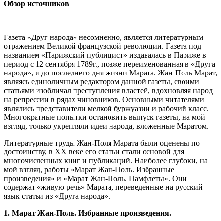
Обзор источников
Газета «Друг народа» несомненно, является литературным
отражением Великой французской революции. Газета под
названием «Парижский публицист» издавалась в Париже в
период с 12 сентября 1789г., позже переименованная в «Друга
народа», и до последнего дня жизни Марата. Жан-Поль Марат,
являясь единоличным редактором данной газеты, своими
статьями изобличал преступления властей, вдохновляя народ
на репрессии в рядах чиновников. Основными читателями
являлись представители мелкой буржуазии и рабочий класс.
Многократные попытки остановить выпуск газеты, на мой
взгляд, только укрепляли идеи народа, вложенные Маратом.
Литературные труды Жан-Поля Марата были оценены по
достоинству, в XX веке его статьи стали основой для
многочисленных книг и публикаций. Наиболее глубоки, на
мой взгляд, работы «Марат Жан-Поль. Избранные
произведения» и «Марат Жан-Поль. Памфлеты». Они
содержат «живую речь» Марата, переведенные на русский
язык статьи из «Друга народа».
1.
Марат Жан-Поль. Избранные произведения.