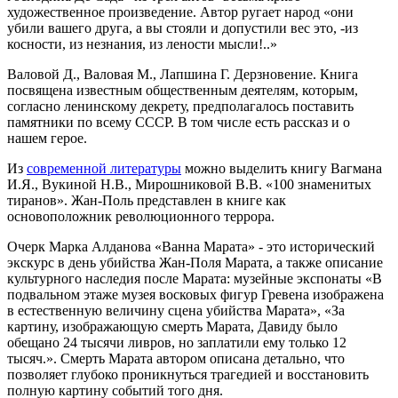
художественное произведение. Автор ругает народ «они
убили вашего друга, а вы стояли и допустили вес это, -из
косности, из незнания, из лености мысли!..»
Валовой Д., Валовая М., Лапшина Г. Дерзновение. Книга
посвящена известным общественным деятелям, которым,
согласно ленинскому декрету, предполагалось поставить
памятники по всему СССР. В том числе есть рассказ и о
нашем герое.
Из
современной литературы
можно выделить книгу Вагмана
И.Я., Вукиной Н.В., Мирошниковой В.В. «100 знаменитых
тиранов». Жан-Поль представлен в книге как
основоположник революционного террора.
Очерк Марка Алданова «Ванна Марата» - это исторический
экскурс в день убийства Жан-Поля Марата, а также описание
культурного наследия после Марата: музейные экспонаты «В
подвальном этаже музея восковых фигур Гревена изображена
в естественную величину сцена убийства Марата», «За
картину, изображающую смерть Марата, Давиду было
обещано 24 тысячи ливров, но заплатили ему только 12
тысяч.». Смерть Марата автором описана детально, что
позволяет глубоко проникнуться трагедией и восстановить
полную картину событий того дня.