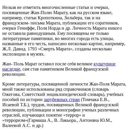
Нельзя не отметить многочисленные статьи и очерки,
посвященные Жан-Полю Марату, как на русском языке,
например, статьи Кропоткина, Зильбера, так и на
французском- письма Марата, публикации его соратников,
очерки Гениффе, Поля Норда и др. Личность Марата никого
не оставила равнодушным. Ему посвящены не только
литературные памятники, во многих города есть улицы,
названные в его честь, написано несколько картин, например,
Ж.Л. Давид. 1793 «Смерть Марата», созданы несколько
экспозиции в музеях.
Жан- Поль Марат оставил после себя великое
культурное
наследие
, сам став памятником Великой французской
революции.
Кроме литературы, посвященной личности Жан-Поля Марата,
мной также использованы ряд справочников (словарь
Ожегова, Советсткий энциклопедический словарь), учебных
пособий по истории
зарубежных стран
(Томчака Е.В.,
Исаевой Т.Б.), трудов, посвященных Великой французской
революции, публикации и монографии ученых различных
отраслей, изучающих понятие «террор» и
«терроризм»(Гармаша А., В. Лакьора., Антоняна Ю.М.,
Валеевой А.С. и др.)