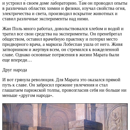
и устроил в своем доме лабораторию. Там он проводил опыты
в различных областях химии и физики, изучал свойства огня,
электричества и света, производил вскрытие животных и
ставил различные эксперименты над ними.
Жан Поль много работал, довольствовался хлебом и водой и
тратил все свои средства на эксперименты. Он пренебрегал
обществом, оставил врачебную практику и потерял место
придворного врача, а маркиза Лобеспан ушла от него. Живя
затворником и жертвуя всем, он стремился к вожделенной
славе. Однако основные потрясения в жизни Марата были
еще впереди…
Друг народа
И вот грянула революция. Для Марата это оказался прямой
путь к славе. Он забросил прежние увлечения и стал
глашатаем парижской толпы, провозгласив себя ни больше ни
меньше «другом народа».