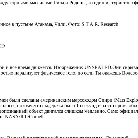
жду горными массивами Рила и Родопы, то один из туристов сфо
ное в пустыне Атакама, Чили. Фото: S.T.A.R. Research
ED
гкой и всё время движется. Изображение: UNSEALED.
Они скрываю
ностью парализуют физическое тело, но если Ты окажешь Волево
и были сделаны американским марсоходом Спири (Mars Explorat
лосы, потому-что выдержка была 15 секунд и за это время объе
еопознанный объект двигался слишком медленно. Само официальное 
то: NASA/JPL/Cornell