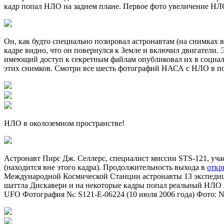
кадр попал НЛО на заднем плане. Первое фото увеличение НЛ
Он, как будто специально позировал астронавтам (на снимках 
кадре видно, что он повернулся к Земле и включил двигатели.
имеющий доступ к секретным файлам опубликовал их в социаль
этих снимков. Смотри все шесть фотографий НАСА с НЛО в п
НЛО в околоземном пространстве!
Астронавт Пирс Дж. Селлерс, специалист миссии STS-121, учас
(находится вне этого кадра). Продолжительность выхода в
откр
Международной Космической Станции астронавты 13 экспедици
шаттла Дискавери и на некоторые кадры попал реальный НЛО 
UFO Фотография №: S121-E-06224 (10 июля 2006 года) Фото: