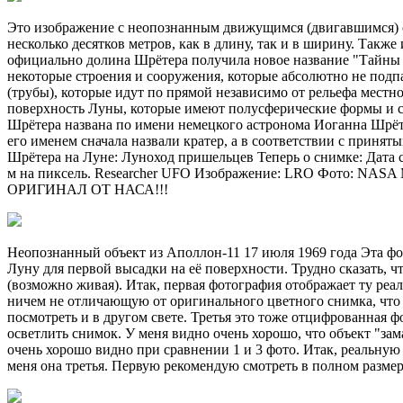
Это изображение с неопознанным движущимся (двигавшимся) об
несколько десятков метров, как в длину, так и в ширину. Та
официально долина Шрётера получила новое название "Тайны
некоторые строения и сооружения, которые абсолютно не под
(трубы), которые идут по прямой независимо от рельефа местн
поверхность Луны, которые имеют полусферические формы и с 
Шрётера названа по имени немецкого астронома Иоганна Шрёт
его именем сначала назвали кратер, а в соответствии с приня
Шрётера на Луне: Луноход пришельцев Теперь о снимке: Дата съ
м на пиксель. Researcher UFO Изображение: LRO Ф
ОРИГИНАЛ ОТ НАСА!!!
Неопознанный объект из Аполлон-11 17 июля 1969 года Эта фо
Луну для первой высадки на её поверхности. Трудно сказать, 
(возможно живая). Итак, первая фотография отображает ту реа
ничем не отличающую от оригинального цветного снимка, что н
посмотреть и в другом свете. Третья это тоже отцифрованная 
осветлить снимок. У меня видно очень хорошо, что объект "за
очень хорошо видно при сравнении 1 и 3 фото. Итак, реальную
меня она третья. Первую рекомендую смотреть в полном разм