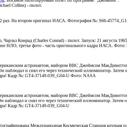
ль
. Восьмой пилотируемый полёт по программе "Джемини".
ael Collins) - пилот.
 12 раз. На втором оригинал НАСА. Фотография №: S66-45774_
 Чарльз Конрад (Charles Conrad) - пилот. Запуск: 21 августа 19
ие НЛО, третье фото - часть оригинального кадра НАСА. Фото
американским астронавтом, майором ВВС Джеймсом МакДивитто
 Он наблюдал и снял его через технический иллюминатор. Затем 
адра! Кадр №: GT4-37149-039_G04-U Фото: NASA
американским астронавтом, майором ВВС Джеймсом МакДивиттом
 Он наблюдал и снял его через технический иллюминатор. Затем 
дра! Кадр №: GT4-37149-039_G04-U
сфотографирована Международная Космическая Станция круным пл