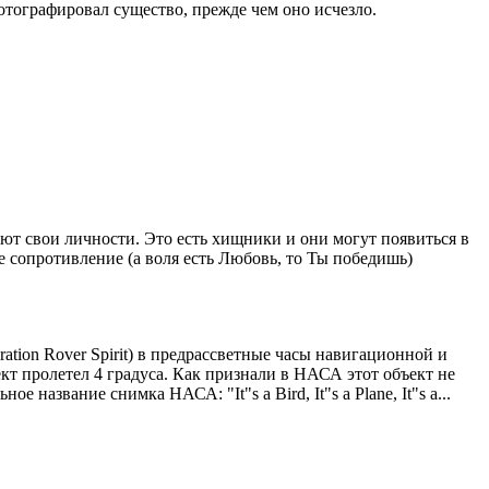
тографировал существо, прежде чем оно исчезло.
т свои личности. Это есть хищники и они могут появиться в
е сопротивление (а воля есть Любовь, то Ты победишь)
ion Rover Spirit) в предрассветные часы навигационной и
кт пролетел 4 градуса. Как признали в НАСА этот объект не
название снимка НАСА: "It"s a Bird, It"s a Plane, It"s a...