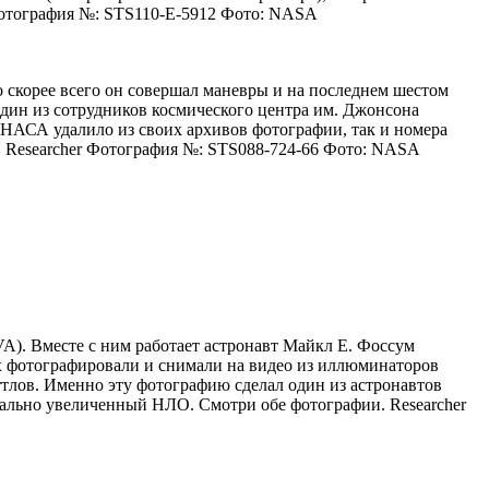
 Фотография №: STS110-E-5912 Фото: NASA
о скорее всего он совершал маневры и на последнем шестом
один из сотрудников космического центра им. Джонсона
 НАСА удалило из своих архивов фотографии, так и номера
 Researcher Фотография №: STS088-724-66 Фото: NASA
VA). Вместе с ним работает астронавт Майкл Е. Фоссум
их фотографировали и снимали на видео из иллюминаторов
лов. Именно эту фотографию сделал один из астронавтов
ально увеличенный НЛО. Смотри обе фотографии. Researcher