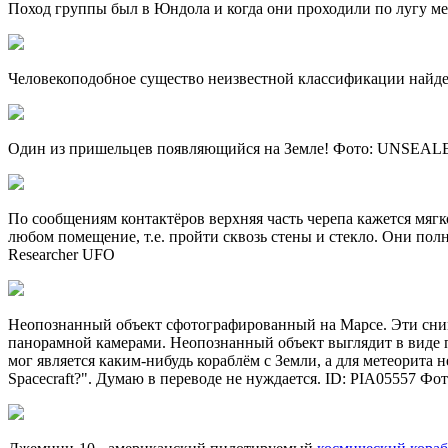
Поход группы был в Юндола и когда они проходили по лугу ме
Человекоподобное существо неизвестной классификации найден
Один из пришельцев появляющийся на Земле! Фото: UNSEAL
По сообщениям контактёров верхняя часть черепа кажется мя
любом помещение, т.е. пройти сквозь стены и стекло. Они пол
Researcher UFO
Неопознанный объект сфотографированный на Марсе. Эти снимк
панорамной камерами. Неопознанный объект выглядит в виде по
мог является каким-нибудь кораблём с Земли, а для метеорита н
Spacecraft?". Думаю в переводе не нуждается. ID: PIA05557 Фо