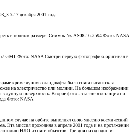
3_3 5-17 декабря 2001 года
треть в полном размере. Снимок №: AS08-16-2594 Фото: NASA
1:28:57 GMT Фото: NASA Смотри первую фотографию-оригинал в
нораме кроме лунного ландшафта была снята гигантская
хожее на электричество или молнии. На большом изображении
 в лунную поверхность. Второе фото - эта энергостанция по
 года Фото: NASA
 данном случае на орбите выполнял свою миссию космический
за. Эта миссия проходила в апреле 2001 года и на протяжении
флотилию НЛО из пяти объектов. Три дня назад один из