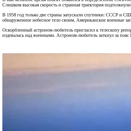
Слишком высокая скорость и странная траектория подтолкнули 
В 1958 год только две страны запускали спутники: СССР и С
обнаруженное небесное тело своим. Американские военные зап
Оскорбленный астроном-любитель пригласил к телескопу репор
издевалась над военными. Астроном-любитель заткнул за поя