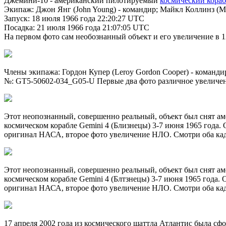
Джемини-10 - американский пилотируемый
космический кораб
Экипаж: Джон Янг (John Young) - командир; Майкл Коллинз (Mich
Запуск: 18 июля 1966 года 22:20:27 UTC
Посадка: 21 июля 1966 года 21:07:05 UTC
На первом фото сам необознанный объект и его увеличение в
Члены экипажа: Гордон Купер (Leroy Gordon Cooper) - командир,
№: GT5-50602-034_G05-U Первые два фото различное увеличен
Этот неопознанный, совершенно реальный, объект был снят 
космическом корабле Gemini 4 (Близнецы) 3-7 июня 1965 года.
оригинал НАСА, второе фото увеличение НЛО. Смотри оба к
Этот неопознанный, совершенно реальный, объект был снят 
космическом корабле Gemini 4 (Блтзнецы) 3-7 июня 1965 года.
оригинал НАСА, второе фото увеличение НЛО. Смотри оба ка
17 апреля 2002 года из космического шаттла Атлантис была 