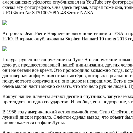
американских уфологов опубликовал на YouTube эту фотографи
скачал эту фотографию. Она здесь первая, вторая тоже она, тол
UFO Фото №: STS100-708A-48 Фото: NASA
Астронавт Jean-Pierre Haignere первым полетевший от ESA и 
НЛО. Впервые опубликованы Stephen Hannard 10 июня 2013 го
Полуразрушенное сооружение на Луне Это сооружение только ма
дело рук предшествовавшей нашей цивилизации, других челове
они не бегали всё время. Это происходило возможно тогда, ко
достоверная информация от контактёров, которых в реальности
покруче этого сооружения и оно целое и невредимое. Есть и 
очень малой части можно сказать, что это дело рук не людей. 
Вокруг нашей планеты летают десятки спутников, запускаемых
претендует ни одно государство. И вообще, есть подозрение, чт
В 1958 году американский астроном-любитель Стив Слейтон, об
лунный диск и пропало. Слейтон сделал вывод, что объект был
вновь окажется на фоне Луны.
В высчитанное время объект появился в определенной Слейтоном