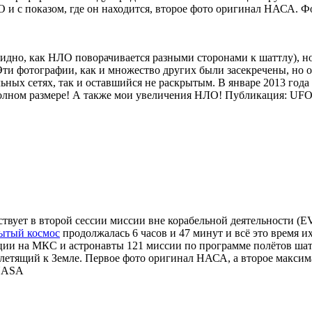
О и с показом, где он находится, второе фото оригинал НАСА.
видно, как НЛО поворачивается разными сторонами к шаттлу), н
 Эти фотографии, как и множество других были засекречены, но 
ных сетях, так и оставшийся не раскрытым. В январе 2013 года
олном размере! А также мои увеличения НЛО! Публикация: UFO
твует в второй сессии миссии вне корабельной деятельности (E
ытый космос
продолжалась 6 часов и 47 минут и всё это время 
и на МКС и астронавты 121 миссии по программе полётов шатт
летящий к Земле. Первое фото оригинал НАСА, а второе максим
 NASA