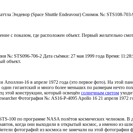
ла Эндевор (Space Shuttle Endeavour) Снимок №: STS108-703-9
ие с показом, где расположен объект. Первый желательно смо
афия №: STS096-706-2 Дата съёмки: 27 мая 1999 года Время: 1
ый объект.
и Аполлон-16 в апреле 1972 года (это первое фото). На этой па
 один гигантский и много более меньших по размерам нечто по
онец этой конструкции, который освещён
солнечным светом
уходит
esearcher Фотография №: AS16-P-4095 Apollo 16 21 апреля 1972
и STS-100 по программе NASA полётов космических челноков. В
автов, когда они выходили в открытый космос, а именно из шлю
бители фотографий из космоса не замечали на этой фотографии 