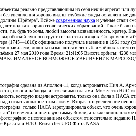
ъектом реально представляющим из себя некий агрегат или лунох
кже и без увеличения хорошо видны глубокие следы оставленные
 долины Шрётера". Всё же
современная наука
и учёные стали см
падают под категорию геологических образований. Также были 
ости, т.е. будь то холм, любой высоты возвышенность, кратер. 
выработкой лунного грунта около этих входов. Со временем я б
ера (1745—1816); официально получила название в 1961 году (
тыми правилами, долины называются в честь ближайших к ним ге
ёмки 27 мая 2010 года Время: 21:41:05 Высота орбиты: 4238 мет
ото: NASA МАКСИМАЛЬНОЕ ВОЗМОЖНОЕ УВЕЛИЧЕНИЕ МАРС
тография сделана из Аполлон-11, когда астронавты: Нил А. Арм
что это, но они наблюдали это своими глазами. Может это НЛО о
льность, которую видели астронавты, только она была в НАСА о
адо отдать должное этим людям. Вторая это увеличение неопозн
фотография, только НАСА заретушировала объект, что очень хоро
мазан") и изменили цветовую гамму Земли, а также видно плохое
 фотографию с неопознанным объектом относительно недавно НАСА
ере Красота и НЛО! Researcher UFO Фото: NASA