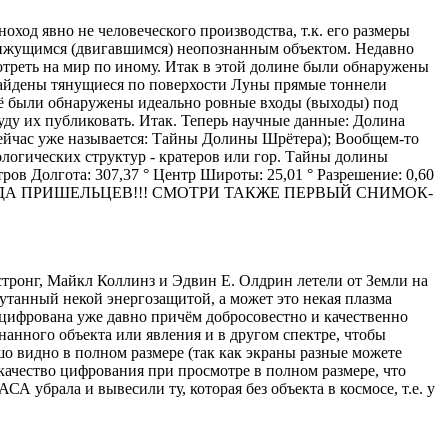
од явно не человеческого производства, т.к. его размеры
 движущимся (двигавшимся) неопознанным объектом. Недавно
отреть на мир по иному. Итак в этой долине были обнаружены
найдены тянущиеся по поверхости Луны прямые тоннели
Ещё были обнаружены идеально ровные входы (выходы) под
уду их публиковать. Итак. Теперь научные данные: Долина
сейчас уже называется: Тайны Долины Шрётера); Вообщем-то
ологических структур - кратеров или гор. Тайны долины
ров Долгота: 307,37 ° Центр Широты: 25,01 ° Разрешение: 0,60
ОХОДА ПРИШЕЛЬЦЕВ!!! СМОТРИ ТАКЖЕ ПЕРВЫЙ СНИМОК-
стронг, Майкл Коллинз и Эдвин E. Олдрин летели от Земли на
кутанный некой энергозащитой, а может это некая плазма
тцифрована уже давно причём добросовестно и качественно
анного объекта или явления и в другом спектре, чтобы
шо видно в полном размере (так как экраны разные можете
 качество цифрования при просмотре в полном размере, что
 убрала и вывесили ту, которая без объекта в космосе, т.е. у