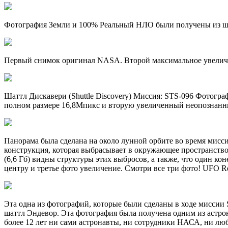
Фотография Земли и 100% Реальный НЛО были получены из шатт
Первый снимок оригинал NASA. Второй максимальное увеличен
Шаттл Дискавери (Shuttle Discovery) Миссия: STS-096 Фотогр
полном размере 16,8Мпикс и вторую увеличенный неопознанн
Панорама была сделана на около лунной орбите во время мисси
конструкция, которая выбрасывает в окружающее пространство
(6,6 Гб) видны структуры этих выбросов, а также, что один к
центру и третье фото увеличение. Смотри все три фото! UFO R
Эта одна из фотографий, которые были сделаны в ходе мисси
шаттл Эндевор. Эта фотография была получена одним из астрон
более 12 лет ни сами астронавты, ни сотрудники НАСА, ни лю