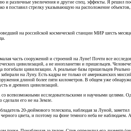
ю и различные увеличения и другие спец. эффекты. Я решил по
ько я поставил стрелку указывающую на расположение объектов, а
проведший на российской космической станции МИР шесть месяце
да.
лая часть сооружений и строений на Луне! Почти все исследова
ческих цивилизаций, а не инопланетян и пришельцев. Человече
гда погибали цивилизации. А реальные базы пришельцев Реально
 забирали на Луну. Есть кадры не только от американских миссий
сооружения длиной более пяти километров. В общем уже обнаруж
Пусть и древних цивилизаций.
 со всевозможными исследовательскими и научными целями. Одна
о сделали его не на Земле.
ладатель 20-дюймового телескопа, наблюдая за Луной, заметил н
 черного цвета, и поэтому на фоне темного неба не наблюдаем. 
 точке. Понаблюдав за телом, Стив определил его диаметр (окол