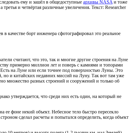
следовать ему и зашёл в общедоступные
архивы NASA
и тоже
 третья и четвёртая различные увеличения. Текст: Researcher
в в качестве борт инженера сфотографировал это реальное
тели считают, что это, так и многие другие строения на Луне
ству примерно миллион лет и поверь с камнями и топорами
 Есть на Луне или если точнее под поверхностью Луны. Это
, но и китайских недавних миссий на Луну. Так вот там уже
ено множество разных строений и сооружений и только об
ко утверждается, что среди них есть один, на который не
а ее фоне некий объект. Небесное тело быстро пересекло
Астроном сделал расчеты и попытался определить, когда объект
о 10 метров) и высоту полета (1-2 тысячи км. над Землей).