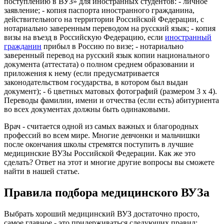
поступлению в ВУЗ» для иностранных студентов: - личное
заявление; - копия паспорта иностранного гражданина,
действительного на территории Российской Федерации, с
нотариально заверенным переводом на русский язык; - копия
визы на въезд в Российскую Федерацию, если
иностранный
гражданин
прибыл в Россию по визе; - нотариально
заверенный перевод на русский язык копии национального
документа (аттестата) о полном среднем образовании и
приложения к нему (если предусматривается
законодательством государства, в котором был выдан
документ); - 6 цветных матовых фотографий (размером 3 х 4).
Переводы фамилии, имени и отчества (если есть) абитуриента
во всех документах должны быть одинаковыми.
Врач - считается одной из самых важных и благородных
профессий во всем мире. Многие девчонки и мальчишки
после окончания школы стремятся поступить в лучшие
медицинские ВУЗы Российской Федерации. Как же это
сделать? Ответ на этот и многие другие вопросы вы сможете
найти в нашей статье.
Правила подбора медицинского ВУЗа
Выбрать хороший медицинский ВУЗ достаточно просто,
самое главное - это придерживаться следующих правил: