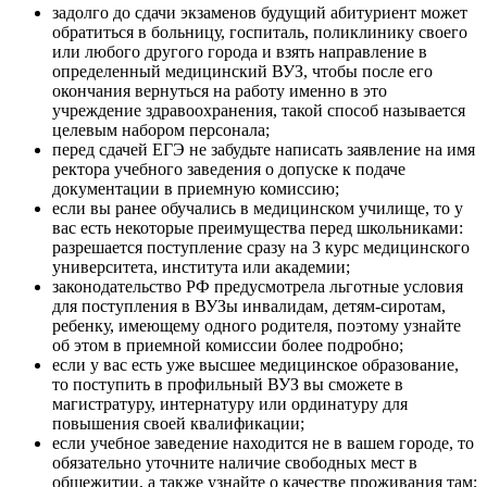
задолго до сдачи экзаменов будущий абитуриент может
обратиться в больницу, госпиталь, поликлинику своего
или любого другого города и взять направление в
определенный медицинский ВУЗ, чтобы после его
окончания вернуться на работу именно в это
учреждение здравоохранения, такой способ называется
целевым набором персонала;
перед сдачей ЕГЭ не забудьте написать заявление на имя
ректора учебного заведения о допуске к подаче
документации в приемную комиссию;
если вы ранее обучались в медицинском училище, то у
вас есть некоторые преимущества перед школьниками:
разрешается поступление сразу на 3 курс медицинского
университета, института или академии;
законодательство РФ предусмотрела льготные условия
для поступления в ВУЗы инвалидам, детям-сиротам,
ребенку, имеющему одного родителя, поэтому узнайте
об этом в приемной комиссии более подробно;
если у вас есть уже высшее медицинское образование,
то поступить в профильный ВУЗ вы сможете в
магистратуру, интернатуру или ординатуру для
повышения своей квалификации;
если учебное заведение находится не в вашем городе, то
обязательно уточните наличие свободных мест в
общежитии, а также узнайте о качестве проживания там;