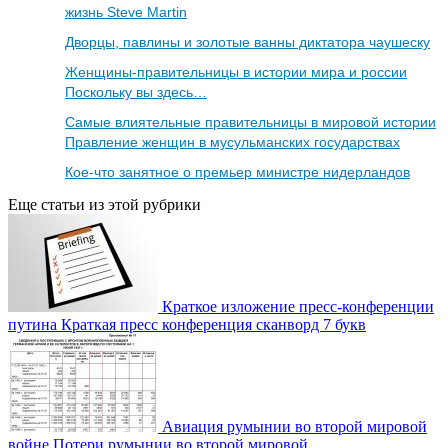
жизнь Steve Martin
Дворцы, павлины и золотые ванны диктатора чаушеску
Женщины-правительницы в истории мира и россии
Поскольку вы здесь…
Самые влиятельные правительницы в мировой истории
Правление женщин в мусульманских государствах
Кое-что занятное о премьер министре нидерландов
Еще статьи из этой рубрики
Краткое изложение пресс-конференции
путина Краткая пресс конференция сканворд 7 букв
Авиация румынии во второй мировой
войне Потери румынии во второй мировой