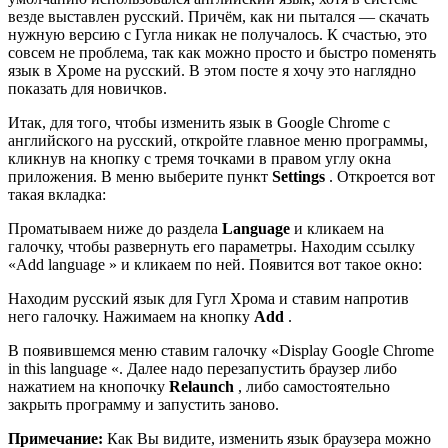
везде выставлен русский. Причём, как ни пытался — скачать
нужную версию с Гугла никак не получалось. К счастью, это
совсем не проблема, так как можно просто и быстро поменять
язык в Хроме на русский. В этом посте я хочу это наглядно
показать для новичков.
Итак, для того, чтобы изменить язык в Google Chrome с
английского на русский, откройте главное меню программы,
кликнув на кнопку с тремя точками в правом углу окна
приложения. В меню выберите пункт
Settings
. Откроется вот
такая вкладка:
Проматываем ниже до раздела
Language
и кликаем на
галочку, чтобы развернуть его параметры. Находим ссылку
«Add language » и кликаем по ней. Появится вот такое окно:
Находим русский язык для Гугл Хрома и ставим напротив
него галочку. Нажимаем на кнопку
Add
.
В появившемся меню ставим галочку «
Display Google Chrome
in this language
«. Далее надо перезапустить браузер либо
нажатием на кнопочку
Relaunch
, либо самостоятельно
закрыть программу и запустить заново.
Примечание:
Как Вы видите, изменить язык браузера можно