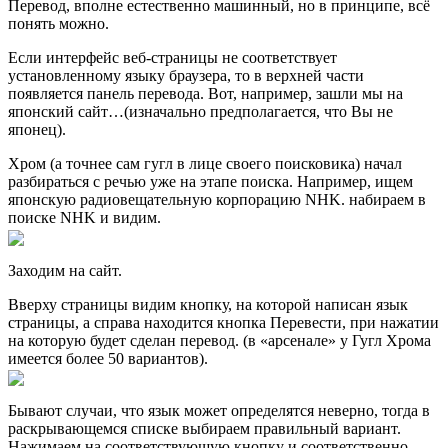
Перевод, вполне естественно машинный, но в принципе, всё
понять можно.
Если интерфейс веб-страницы не соответствует
установленному языку браузера, то в верхней части
появляется панель перевода. Вот, например, зашли мы на
японский сайт…(изначально предполагается, что Вы не
японец).
Хром (а точнее сам гугл в лице своего поисковика) начал
разбираться с речью уже на этапе поиска. Например, ищем
японскую радиовещательную корпорацию NHK. набираем в
поиске NHK и видим.
Заходим на сайт.
Вверху страницы видим кнопку, на которой написан язык
страницы, а справа находится кнопка Перевести, при нажатии
на которую будет сделан перевод. (в «арсенале» у Гугл Хрома
имеется более 50 вариантов).
Бывают случаи, что язык может определятся неверно, тогда в
раскрывающемся списке выбираем правильный вариант.
Нажимаем на соответствующую кнопку и соответственно