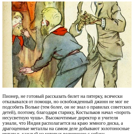
Пионер, не готовый рассказать билет на пятерку, всячески
отказывался от помощи, но освобожденный джинн не мог не
подсобить Вольке (тем более, он не знал о правилах советских
детей), поэтому, благодаря старику, Костыльков начал «пороть
несусветную чушь». Высокочтимые директор и учителя
узнали, что Индия располагается на краю земного диска, а
драгоценные металлы на самом деле добывают золотоносные
муравьи, каждый из которых величиною с собаку.