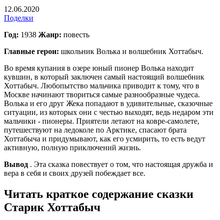
12.06.2020
Поделки
Год:
1938
Жанр:
повесть
Главные герои:
школьник Волька и волшебник Хоттабыч.
Во время купания в озере юный пионер Волька находит
кувшин, в который заключен самый настоящий волшебник
Хоттабыч. Любопытство мальчика приводит к тому, что в
Москве начинают твориться самые разнообразные чудеса.
Волька и его друг Жека попадают в удивительные, сказочные
ситуации, из которых они с честью выходят, ведь недаром эти
мальчики - пионеры. Приятели летают на ковре-самолете,
путешествуют на ледоколе по Арктике, спасают брата
Хоттабыча и придумывают, как его усмирить, то есть ведут
активную, полную приключений жизнь.
Вывод
. Эта сказка повествует о том, что настоящая дружба и
вера в себя и своих друзей побеждает все.
Читать краткое содержание сказки
Старик Хоттабыч