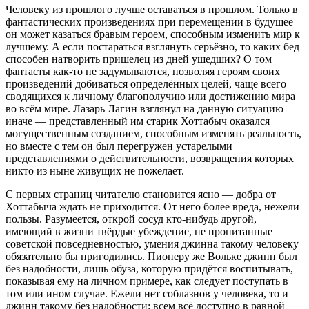
Человеку из прошлого лучше оставаться в прошлом. Только в
фантастических произведениях при перемещении в будущее
он может казаться бравым героем, способным изменить мир к
лучшему. А если постараться взглянуть серьёзно, то каких бед
способен натворить пришелец из дней ушедших? О том
фантасты как-то не задумываются, позволяя героям своих
произведений добиваться определённых целей, чаще всего
сводящихся к личному благополучию или достижению мира
во всём мире. Лазарь Лагин взглянул на данную ситуацию
иначе — представленный им старик Хоттабыч оказался
могущественным созданием, способным изменять реальность,
но вместе с тем он был перегружен устарелыми
представлениями о действительности, возвращения которых
никто из ныне живущих не пожелает.
С первых страниц читателю становится ясно — добра от
Хоттабыча ждать не приходится. От него более вреда, нежели
пользы. Разумеется, открой сосуд кто-нибудь другой,
имеющий в жизни твёрдые убеждение, не пропитанные
советской повседневностью, умения джинна такому человеку
обязательно бы пригодились. Пионеру же Вольке джинн был
без надобности, лишь обуза, которую придётся воспитывать,
показывая ему на личном примере, как следует поступать в
том или ином случае. Ежели нет соблазнов у человека, то и
джинн такому без надобности: всем всё доступно в равной