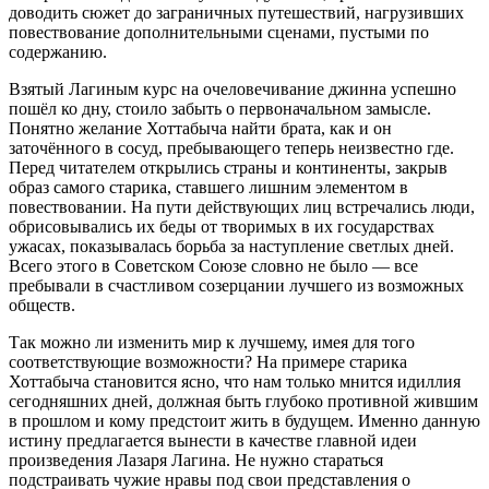
доводить сюжет до заграничных путешествий, нагрузивших
повествование дополнительными сценами, пустыми по
содержанию.
Взятый Лагиным курс на очеловечивание джинна успешно
пошёл ко дну, стоило забыть о первоначальном замысле.
Понятно желание Хоттабыча найти брата, как и он
заточённого в сосуд, пребывающего теперь неизвестно где.
Перед читателем открылись страны и континенты, закрыв
образ самого старика, ставшего лишним элементом в
повествовании. На пути действующих лиц встречались люди,
обрисовывались их беды от творимых в их государствах
ужасах, показывалась борьба за наступление светлых дней.
Всего этого в Советском Союзе словно не было — все
пребывали в счастливом созерцании лучшего из возможных
обществ.
Так можно ли изменить мир к лучшему, имея для того
соответствующие возможности? На примере старика
Хоттабыча становится ясно, что нам только мнится идиллия
сегодняшних дней, должная быть глубоко противной жившим
в прошлом и кому предстоит жить в будущем. Именно данную
истину предлагается вынести в качестве главной идеи
произведения Лазаря Лагина. Не нужно стараться
подстраивать чужие нравы под свои представления о