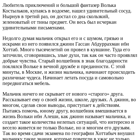
Любитель приключений и большой фантазер Волька
Костыльков, купаясь в водоеме, нашел удивительный сосуд.
Нырнув в третий раз, он достал со дна скользкий,
зеленоватый от тины предмет. Он весь был исчеркан
удивительными письменами.
Недолго думая мальчик открыл его и с шумом, грязью и
искрами из него появился джинн Гассан Абдуррахман ибн
Хоттаб. Много тысячелетий он провел в кувшине. Туда его
заточили, сговорившись, злые духи, так как он часто проявлял
добрые чувства. Старый волшебник в знак благодарности
поклялся Вольке в вечной дружбе и преданности. С этой
минуты, в Москве, и жизни мальчика, начинают происходить
различные чудеса. Начинает летать посуда и самовольно
передвигаться мебель.
Мальчик ничего не скрывает от нового «старого» друга.
Рассказывает ему о своей жизни, школе, друзьях. А джинн, во
многом, сделав свои выводы, приступает к действиям.
Пытаясь помочь, юному другу, волшебник вмешивается в
жизнь Вольки ибн Алеши, как джинн называет мальчика, и
создает такое количества нелепых ситуаций, что интересно и
весело живется не только Вольке, но и многим его друзьям.
Так во время сдачи экзамена по географии Хоттабыч внушил
мальчику такие знания, которые повергли в ужас не только