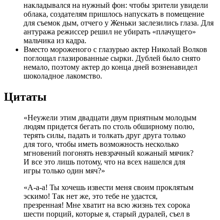
накладывался на нужный фон: чтобы зрители увидели
облака, создателям пришлось напускать в помещение
для съемок дым, отчего у Женьки заслезились глаза. Для
антуража режиссер решил не убирать «плачущего»
мальчика из кадра.
Вместо мороженого с глазурью актер Николай Волков
поглощал глазированные сырки. Дублей было снято
немало, поэтому актер до конца дней возненавидел
шоколадное лакомство.
Цитаты
«Неужели этим двадцати двум приятным молодым
людям придется бегать по столь обширному полю,
терять силы, падать и толкать друг друга только
для того, чтобы иметь возможность несколько
мгновений погонять невзрачный кожаный мячик?
И все это лишь потому, что на всех нашелся для
игры только один мяч?»
«А-а-а! Ты хочешь извести меня своим проклятым
эскимо! Так нет же, это тебе не удастся,
презренная! Мне хватит на всю жизнь тех сорока
шести порций, которые я, старый дуралей, съел в