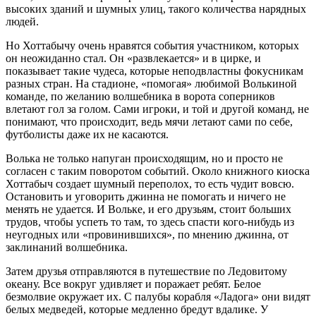
высоких зданий и шумных улиц, такого количества нарядных
людей.
Но Хоттабычу очень нравятся события участником, которых
он неожиданно стал. Он «развлекается» и в цирке, и
показывает такие чудеса, которые неподвластны фокусникам
разных стран. На стадионе, «помогая» любимой Волькиной
команде, по желанию волшебника в ворота соперников
влетают гол за голом. Сами игроки, и той и другой команд, не
понимают, что происходит, ведь мячи летают сами по себе,
футболисты даже их не касаются.
Волька не только напуган происходящим, но и просто не
согласен с таким поворотом событий. Около книжного киоска
Хоттабыч создает шумный переполох, то есть чудит вовсю.
Остановить и уговорить джинна не помогать и ничего не
менять не удается. И Вольке, и его друзьям, стоит больших
трудов, чтобы успеть то там, то здесь спасти кого-нибудь из
неугодных или «провинившихся», по мнению джинна, от
заклинаний волшебника.
Затем друзья отправляются в путешествие по Ледовитому
океану. Все вокруг удивляет и поражает ребят. Белое
безмолвие окружает их. С палубы корабля «Ладога» они видят
белых медведей, которые медленно бредут вдалике. У