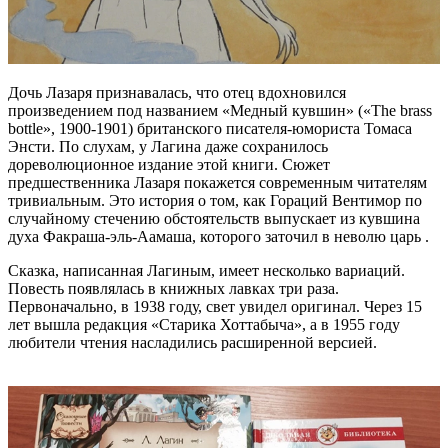
Дочь Лазаря признавалась, что отец вдохновился
произведением под названием «Медный кувшин» («The brass
bottle», 1900-1901) британского писателя-юмориста Томаса
Энсти. По слухам, у Лагина даже сохранилось
дореволюционное издание этой книги. Сюжет
предшественника Лазаря покажется современным читателям
тривиальным. Это история о том, как Гораций Вентимор по
случайному стечению обстоятельств выпускает из кувшина
духа Факраша-эль-Аамаша, которого заточил в неволю царь .
Сказка, написанная Лагиным, имеет несколько вариаций.
Повесть появлялась в книжных лавках три раза.
Первоначально, в 1938 году, свет увидел оригинал. Через 15
лет вышла редакция «Старика Хоттабыча», а в 1955 году
любители чтения насладились расширенной версией.