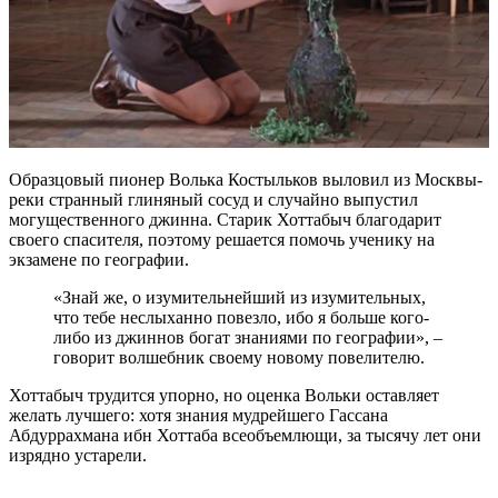
Образцовый пионер Волька Костыльков выловил из Москвы-
реки странный глиняный сосуд и случайно выпустил
могущественного джинна. Старик Хоттабыч благодарит
своего спасителя, поэтому решается помочь ученику на
экзамене по географии.
«Знай же, о изумительнейший из изумительных,
что тебе неслыханно повезло, ибо я больше кого-
либо из джиннов богат знаниями по географии», –
говорит волшебник своему новому повелителю.
Хоттабыч трудится упорно, но оценка Вольки оставляет
желать лучшего: хотя знания мудрейшего Гассана
Абдуррахмана ибн Хоттаба всеобъемлющи, за тысячу лет они
изрядно устарели.