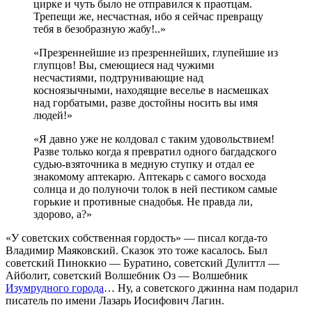
цирке и чуть было не отправился к праотцам.
Трепещи же, несчастная, ибо я сейчас превращу
тебя в безобразную жабу!..»
«Презреннейшие из презреннейших, глупейшие из
глупцов! Вы, смеющиеся над чужими
несчастиями, подтрунивающие над
косноязычными, находящие веселье в насмешках
над горбатыми, разве достойны носить вы имя
людей!»
«Я давно уже не колдовал с таким удовольствием!
Разве только когда я превратил одного багдадского
судью-взяточника в медную ступку и отдал ее
знакомому аптекарю. Аптекарь с самого восхода
солнца и до полуночи толок в ней пестиком самые
горькие и противные снадобья. Не правда ли,
здорово, а?»
«У советских собственная гордость» — писал когда-то
Владимир Маяковский. Сказок это тоже касалось. Был
советский Пиноккио — Буратино, советский Дулиттл —
Айболит, советский Волшебник Оз — Волшебник
Изумрудного города
… Ну, а советского джинна нам подарил
писатель по имени Лазарь Иосифович Лагин.