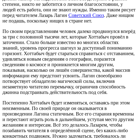
степени, никто не заботится о личном благосостоянии, у
людей есть работа, они не знают нужды. Именно таким рисует
перед читателем Лазарь Лагин
Советский Союз
. Даже нищим
не подашь, поскольку нищих в стране нет.
По своим представлениям человек далеко продвинулся вперёд
за три с половиной тысячи лет, которые Хоттабыч провёл в
заточении. Стало больше известно во многих областях
знаний, уровень прогресса шагнул за доступный пониманию
горизонт. Хоттабыч будет стараться справиться с отставанием,
удивляться новым сведениям о географии, поразится
сведениям о космосе и проникнется многим другим,
показывая, насколько он лишён совершенства, какой массив
информации ему предстоит усвоить. Лагин своеобразно
потворствует обладателю магической силы, включив
незаметную читателю перемычку, ограничив способность
джинна подстраивать действительность под себя.
Постепенно Хоттабыч будет изменяться, оставаясь при этом
неизменным. По своей природе он оказывается в
произведении Лагина статичным. Все его старания временны
и перестают играть роль в дальнейшем, уступая место другим
желаниям и интересам. Всё это делалось Лазарем, чтобы
позабавить читателя в определённой сцене, без каких-либо
конкретных подвижек. Нужно задуматься, требовалось ли