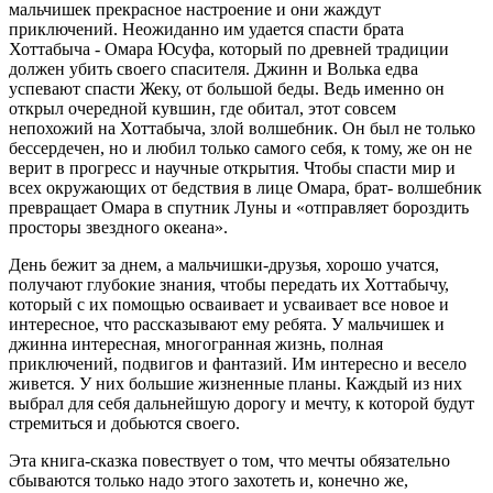
мальчишек прекрасное настроение и они жаждут
приключений. Неожиданно им удается спасти брата
Хоттабыча - Омара Юсуфа, который по древней традиции
должен убить своего спасителя. Джинн и Волька едва
успевают спасти Жеку, от большой беды. Ведь именно он
открыл очередной кувшин, где обитал, этот совсем
непохожий на Хоттабыча, злой волшебник. Он был не только
бессердечен, но и любил только самого себя, к тому, же он не
верит в прогресс и научные открытия. Чтобы спасти мир и
всех окружающих от бедствия в лице Омара, брат- волшебник
превращает Омара в спутник Луны и «отправляет бороздить
просторы звездного океана».
День бежит за днем, а мальчишки-друзья, хорошо учатся,
получают глубокие знания, чтобы передать их Хоттабычу,
который с их помощью осваивает и усваивает все новое и
интересное, что рассказывают ему ребята. У мальчишек и
джинна интересная, многогранная жизнь, полная
приключений, подвигов и фантазий. Им интересно и весело
живется. У них большие жизненные планы. Каждый из них
выбрал для себя дальнейшую дорогу и мечту, к которой будут
стремиться и добьются своего.
Эта книга-сказка повествует о том, что мечты обязательно
сбываются только надо этого захотеть и, конечно же,