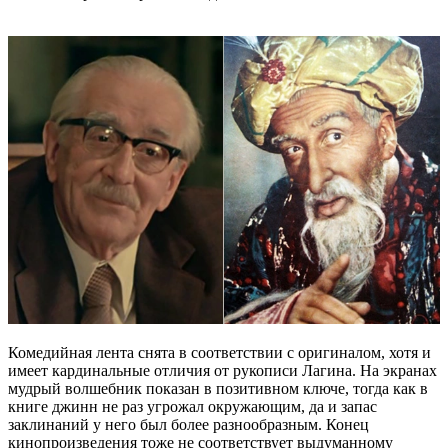
Комедийная лента снята в соответствии с оригиналом, хотя и
имеет кардинальные отличия от рукописи Лагина. На экранах
мудрый волшебник показан в позитивном ключе, тогда как в
книге джинн не раз угрожал окружающим, да и запас
заклинаний у него был более разнообразным. Конец
кинопроизведения тоже не соответствует выдуманному