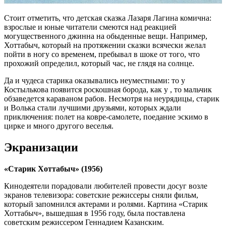
Стоит отметить, что детская сказка Лазаря Лагина комична:
взрослые и юные читатели смеются над реакцией
могущественного джинна на обыденные вещи. Например,
Хоттабыч, который на протяжении сказки всячески желал
пойти в ногу со временем, пребывал в шоке от того, что
прохожий определил, который час, не глядя на солнце.
Да и чудеса старика оказывались неуместными: то у
Костылькова появится роскошная борода, как у , то мальчик
обзаведется караваном рабов. Несмотря на неурядицы, старик
и Волька стали лучшими друзьями, которых ждали
приключения: полет на ковре-самолете, поедание эскимо в
цирке и много другого веселья.
Экранизации
«Старик Хоттабыч» (1956)
Кинодеятели порадовали любителей провести досуг возле
экранов телевизора: советские режиссеры сняли фильм,
который запомнился актерами и ролями. Картина «Старик
Хоттабыч», вышедшая в 1956 году, была поставлена
советским режиссером Геннадием Казанским.