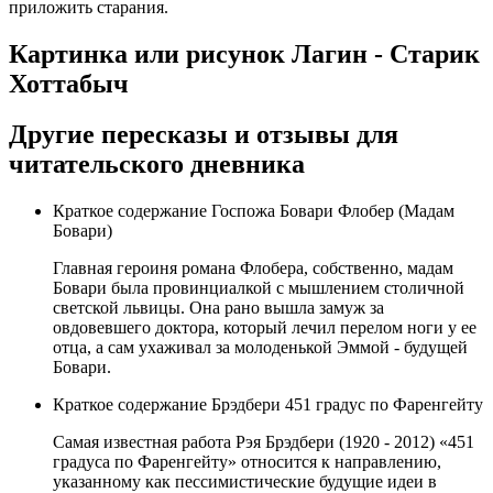
приложить старания.
Картинка или рисунок Лагин - Старик
Хоттабыч
Другие пересказы и отзывы для
читательского дневника
Краткое содержание Госпожа Бовари Флобер (Мадам
Бовари)
Главная героиня романа Флобера, собственно, мадам
Бовари была провинциалкой с мышлением столичной
светской львицы. Она рано вышла замуж за
овдовевшего доктора, который лечил перелом ноги у ее
отца, а сам ухаживал за молоденькой Эммой - будущей
Бовари.
Краткое содержание Брэдбери 451 градус по Фаренгейту
Самая известная работа Рэя Брэдбери (1920 - 2012) «451
градуса по Фаренгейту» относится к направлению,
указанному как пессимистические будущие идеи в