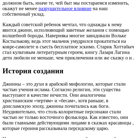
должном быть, иначе те, чей быт мы постараемся изменить,
окажут не менее
разрушительное влияние
на наш
собственный уклад.
Каждый советский ребенок мечтал, что однажды к нему
явится джинн, исполняющий заветные желания с помощью
волшебной бороды. Наверняка многие завидовали Вольке
Костылькову, ведь этот мальчик умудрился прокатиться на
ковре-самолете и съесть бесплатное эскимо. Старик Хоттабыч
стал культовым литературным героем, книгу Лазаря Лагина
дети любили не меньше, чем приключения или же сказку о и .
История создания
Джинны – это духи в арабской мифологии, которые стали
частью учения ислама. Согласно религии, эти существа
выступают в качестве нечисти. Они аналогичны
христианским «чертям» и «бесам», хотя раньше, в
доисламскую эпоху, джинны почитались как боги.
Неудивительно, что столь колоритные персонажи стали
частью не только восточного фольклора. Как известно, они
были главными действующими лицами в сказках красавицы ,
которые героиня рассказывала персидскому царю.