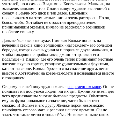
учителей, но и самого Владимира Костылькова. Мальчик, на
экзамене, заявляет, что в Индии живут муравьи величиной с
собаку, а Земля- это диск и так далее. Школьник
проваливается на этом испытании и очень расстроен. Но он,
боясь, чтобы Хоттабыч не отомстил преподавателям,
принимающим экзамен, ничего не рассказал о возникшей
проблеме старику.
Дальше было все еще хуже. Помогая Вольке попасть на
вечерний сеанс в кино волшебник «награждает» его большой
бородой, которая очень удивила и поразила друга мальчика, и
чтобы товарищ не проболтался, джинн отправляет его
подальше - в Индию, где его очень тепло принимают местные
жители: вкусно кормят, угощают удивительными фруктами,
катают на слоне. Волька бросается на спасение друга: летит
вместе с Хоттабычем на ковре-самолете и возвращается вместе
с товарищем.
Старому волшебнику трудно жить в
современном мире
. Он не
понимает ни поступков людей, ни их дел. Джинн не знает, для
чего предназначены многие бытовые предметы. Объяснить
ему их функциональное назначение, часто бывает очень
сложно. И Вольке и его другу Женьке порой невозможно
приобщить старого мага к реалиям нашего времени. Он не
знает, что такое метро и троллейбус. Не видел раньше таких