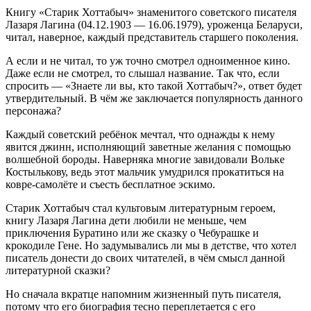
Книгу «Старик Хоттабыч» знаменитого советского писателя
Лазаря Лагина (04.12.1903 — 16.06.1979), уроженца Беларуси,
читал, наверное, каждый представитель старшего поколения.
А если и не читал, то уж точно смотрел одноименное кино.
Даже если не смотрел, то слышал название. Так что, если
спросить — «Знаете ли вы, кто такой Хоттабыч?», ответ будет
утвердительный. В чём же заключается популярность данного
персонажа?
Каждый советский ребёнок мечтал, что однажды к нему
явится джинн, исполняющий заветные желания с помощью
волшебной бороды. Наверняка многие завидовали Вольке
Костылькову, ведь этот мальчик умудрился прокатиться на
ковре-самолёте и съесть бесплатное эскимо.
Старик Хоттабыч стал культовым литературным героем,
книгу Лазаря Лагина дети любили не меньше, чем
приключения Буратино или же сказку о Чебурашке и
крокодиле Гене. Но задумывались ли мы в детстве, что хотел
писатель донести до своих читателей, в чём смысл данной
литературной сказки?
Но сначала вкратце напомним жизненный путь писателя,
потому что его биография тесно переплетается с его