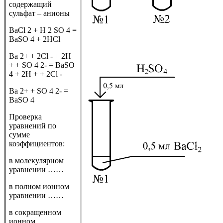
содержащий
сульфат – анионы
BaCl 2 + H 2 SO 4 =
BaSO 4 + 2HCl
Ba 2+ + 2Cl - + 2H
+ + SO 4 2- = BaSO
4 + 2H + + 2Cl -
Ba 2+ + SO 4 2- =
BaSO 4
Проверка
уравнений по
сумме
коэффициентов:
в молекулярном
уравнении ……
в полном ионном
уравнении ……
в сокращенном
ионном