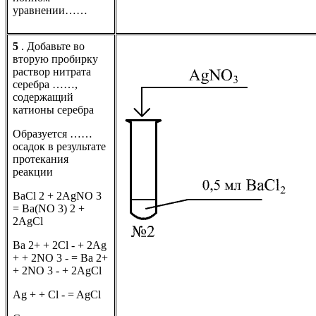
уравнении……
5
. Добавьте во
вторую пробирку
раствор нитрата
серебра ……,
содержащий
катионы серебра
Образуется ……
осадок в результате
протекания
реакции
BaCl 2 + 2AgNO 3
= Ba(NO 3) 2 +
2AgCl
Ba 2+ + 2Cl - + 2Ag
+ + 2NO 3 - = Ba 2+
+ 2NO 3 - + 2AgCl
Ag + + Cl - = AgCl