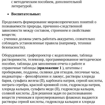
с методическим пособием, дополнительной
литературой.
Воспитательные:
Продолжить формирование мировоззренческих понятий о
познаваемости природы, причинно-следственной
зависимости между составом, строением и свойствами
веществ;
- ученики должны уметь работать аккуратно, сознательно
соблюдать установленные правила (например, техники
безопасности).
Оборудование: графопроектор с кодопленками, таблица
растворимости, телевизор, программированное методическое
пособие, таблицы для заполнения отчета о работе и
справочные таблицы (
приложение 1
), штативы с
пробирками, поддоны, склянки для отходов, песочные часы,
индикаторы – фенолфталеин и лакмус, растворы хлорида
бария, сульфата железа (II), карбоната натрия, серной кислоты,
нитрата серебра, красной кровяной соли, гидроксида натрия,
хлорида кальция, сульфата меди (II), гидроксида кальция,
соляной кислоты. Для решения задач по распознаванию
веществ ученикам в пронумерованных флаконах выдаются
растворы серной кислоты, гидроксида кальция и хлорида