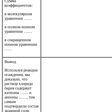
Сумма
коэффициентов:
в молекулярном
уравнении ……
в полном ионном
уравнении ……
в сокращенном
ионном уравнении
……
Вывод
Используя реакции
осаждения, мы
доказали, что
раствор хлорида
бария содержит
катионы …… и
анионы ……, тем
самым
подтвердили состав
заданной соли