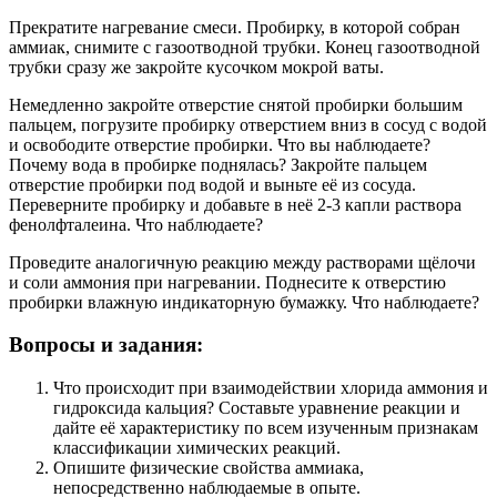
Прекратите нагревание смеси. Пробирку, в которой собран
аммиак, снимите с газоотводной трубки. Конец газоотводной
трубки сразу же закройте кусочком мокрой ваты.
Немедленно закройте отверстие снятой пробирки большим
пальцем, погрузите пробирку отверстием вниз в сосуд с водой
и освободите отверстие пробирки. Что вы наблюдаете?
Почему вода в пробирке поднялась? Закройте пальцем
отверстие пробирки под водой и выньте её из сосуда.
Переверните пробирку и добавьте в неё 2-3 капли раствора
фенолфталеина. Что наблюдаете?
Проведите аналогичную реакцию между растворами щёлочи
и соли аммония при нагревании. Поднесите к отверстию
пробирки влажную индикаторную бумажку. Что наблюдаете?
Вопросы и задания:
Что происходит при взаимодействии хлорида аммония и
гидроксида кальция? Составьте уравнение реакции и
дайте её характеристику по всем изученным признакам
классификации химических реакций.
Опишите физические свойства аммиака,
непосредственно наблюдаемые в опыте.