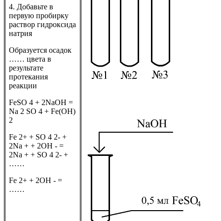
4. Добавьте в
первую пробирку
раствор гидроксида
натрия
Образуется осадок
…… цвета в
результате
протекания
реакции
FeSO 4 + 2NaOH =
Na 2 SO 4 + Fe(OH)
2
Fe 2+ + SO 4 2- +
2Na + + 2OH - =
2Na + + SO 4 2- +
……
Fe 2+ + 2OH - =
……