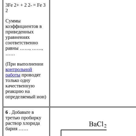
3Fe 2+ + 2 2- = Fe 3
2
Суммы
коэффициентов в
приведенных
уравнениях
соответственно
равны ……, ……,
……
(При выполнении
контрольной
работы
проводят
только одну
качественную
реакцию на
определяемый ион)
6
. Добавьте в
третью пробирку
раствор хлорида
бария ……