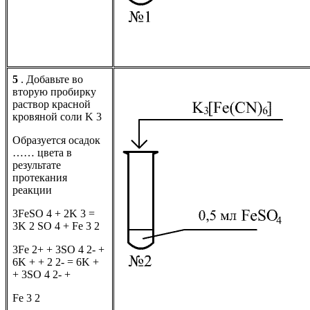
5
. Добавьте во
вторую пробирку
раствор красной
кровяной соли K 3
Образуется осадок
…… цвета в
результате
протекания
реакции
3FeSO 4 + 2K 3 =
3K 2 SO 4 + Fe 3 2
3Fe 2+ + 3SO 4 2- +
6K + + 2 2- = 6K +
+ 3SO 4 2- +
Fe 3 2