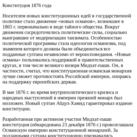
Конституция 1876 года
Носителем новых конституционных идей в государственной
политике стало движение «новых османов», возникшее в
1865 г. первоначально в виде тайного общества. Вокруг
движения сосредоточились политические силы, социально
выигравшие от модернизации танзимата. Особенностью
политической программы стала идеология османизма, под
знаменем которого должны были объединиться все
подданные султана независимо от вероисповедания. «Новые
османы» пользовались поддержкой в правительственных
кругах, в том числе великого визиря Мидхат-паши. Он, в
частности, считал, что конституционная османская монархия
лучше сможет противостоять Российской империи, опираясь
на поддержку европейских держав.
В мае 1876 г. во время внутриполитического кризиса и
народных выступлений в империи прежний монарх был
низложен. Новый султан Абдул-Хамид гарантировал издание
конституции.
Разработанная при активном участии Мидхат-паши
конституция (обнародована 23 декабря 1876 г.) провозглашала
Османскую империю конституционной монархией. За
подданными султана конституционно признавались