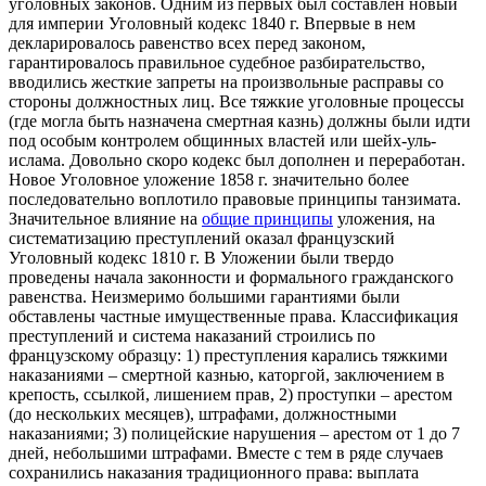
уголовных законов. Одним из первых был составлен новый
для империи Уголовный кодекс 1840 г. Впервые в нем
декларировалось равенство всех перед законом,
гарантировалось правильное судебное разбирательство,
вводились жесткие запреты на произвольные расправы со
стороны должностных лиц. Все тяжкие уголовные процессы
(где могла быть назначена смертная казнь) должны были идти
под особым контролем общинных властей или шейх-уль-
ислама. Довольно скоро кодекс был дополнен и переработан.
Новое Уголовное уложение 1858 г. значительно более
последовательно воплотило правовые принципы танзимата.
Значительное влияние на
общие принципы
уложения, на
систематизацию преступлений оказал французский
Уголовный кодекс 1810 г. В Уложении были твердо
проведены начала законности и формального гражданского
равенства. Неизмеримо большими гарантиями были
обставлены частные имущественные права. Классификация
преступлений и система наказаний строились по
французскому образцу: 1) преступления карались тяжкими
наказаниями – смертной казнью, каторгой, заключением в
крепость, ссылкой, лишением прав, 2) проступки – арестом
(до нескольких месяцев), штрафами, должностными
наказаниями; 3) полицейские нарушения – арестом от 1 до 7
дней, небольшими штрафами. Вместе с тем в ряде случаев
сохранились наказания традиционного права: выплата