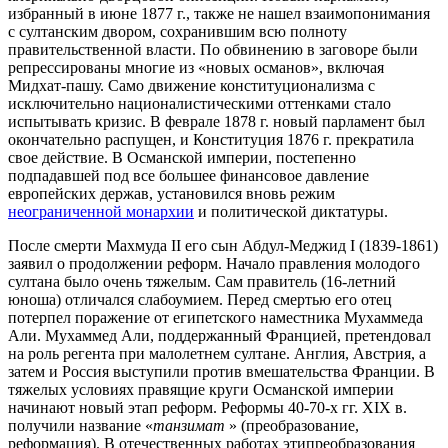
избранный в июне 1877 г., также не нашел взаимопонимания
с султанским двором, сохранившим всю полноту
правительственной власти. По обвинению в заговоре были
репрессированы многие из «новых османов», включая
Мидхат-пашу. Само движение конституционализма с
исключительно националистическими оттенками стало
испытывать кризис. В феврале 1878 г. новый парламент был
окончательно распущен, и Конституция 1876 г. прекратила
свое действие. В Османской империи, постепенно
подпадавшей под все большее финансовое давление
европейских держав, установился вновь режим
неограниченной монархии
и политической диктатуры.
После смерти Махмуда II его сын Абдул-Меджид I (1839-1861)
заявил о продолжении реформ. Начало правления молодого
султана было очень тяжелым. Сам правитель (16-летний
юноша) отличался слабоумием. Перед смертью его отец
потерпел поражение от египетского наместника Мухаммеда
Али. Мухаммед Али, поддержанный Францией, претендовал
на роль регента при малолетнем султане. Англия, Австрия, а
затем и Россия выступили против вмешательства Франции. В
тяжелых условиях правящие круги Османской империи
начинают новый этап реформ. Реформы 40-70-х гг. XIX в.
получили название «
танзимат
» (преобразование,
реформация). В отечественных работах этипреобразования