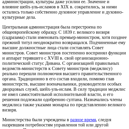
администрации, культуры даже усилии ее. Значение и
влияние шейх-уль-исламов в XIX в. сократились, за ними
остались только собственно духовное управление и духовно-
культурные дела.
Центральная администрация была перестроена по
общеевропейскому образцу. С 1839 г. великого визиря
(садразама) стали именовать премьер-министром, хотя позднее
прежний титул неоднократно возвращался. Подчиненные ему
высшие должностные лица стали составлять Совет
министров. Совет министров постепенно воспринял функции
и аппарат терявшего с XVIII в. свой организационно-
политический статус Дивана. С организацией правильных
ведомств-министерств к Совету министров (меджлису)
реально перешли полномочия высшего правительственного
органа. Традиционно в его состав входили, помимо глав
министерств, высшие военачальники, руководители особых
дворцовых служб, шейх-уль-ислам. В силу традиции меджлис
не имел самостоятельной исполнительной власти, и его
решения подлежали одобрению султана. Назначались члены
меджлиса также указами монарха по представлению великого
визиря.
Министерства были учреждены в
разное время
, следуя
назревшим потребностям управления той или другой