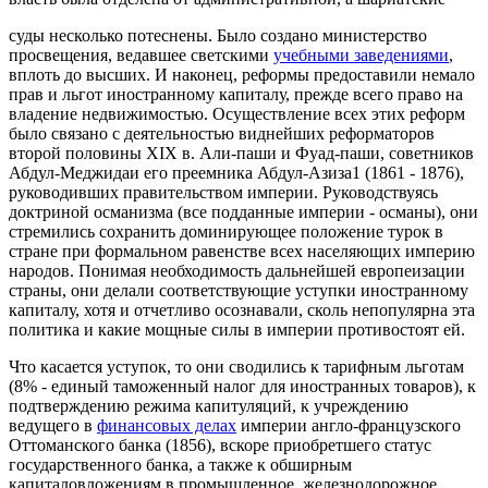
суды несколько потеснены. Было создано министерство
просвещения, ведавшее светскими
учебными заведениями
,
вплоть до высших. И наконец, реформы предоставили немало
прав и льгот иностранному капиталу, прежде всего право на
владение недвижимостью. Осуществление всех этих реформ
было связано с деятельностью виднейших реформаторов
второй половины XIX в. Али-паши и Фуад-паши, советников
Абдул-Меджидаи его преемника Абдул-Азиза1 (1861 - 1876),
руководивших правительством империи. Руководствуясь
доктриной османизма (все подданные империи - османы), они
стремились сохранить доминирующее положение турок в
стране при формальном равенстве всех населяющих империю
народов. Понимая необходимость дальнейшей европеизации
страны, они делали соответствующие уступки иностранному
капиталу, хотя и отчетливо осознавали, сколь непопулярна эта
политика и какие мощные силы в империи противостоят ей.
Что касается уступок, то они сводились к тарифным льготам
(8% - единый таможенный налог для иностранных товаров), к
подтверждению режима капитуляций, к учреждению
ведущего в
финансовых делах
империи англо-французского
Оттоманского банка (1856), вскоре приобретшего статус
государственного банка, а также к обширным
капиталовложениям в промышленное, железнодорожное