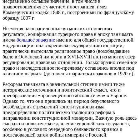
несравненно большее значение, в том числе в
правоотношениях с участием иностранцев, имел
Коммерческий кодекс 1848 г., построенный по французскому
образцу 1807 г.
Несмотря на ограниченные во многих отношениях
результаты, кодификация турецкого права в эпоху танзимата
имела
большое значение
именно для общей государственной
модернизации: она закрепляла секуляризацию юстиции,
практически вытесняла религиозное право (возобладавшее
было в Османской империи в XVII-XVIII вв.) из многих сфер
регулирования правовых отношений. Только брачно-семейное
право и наследственное по-прежнему оставались вполне под
влиянием шариата (до отмены шариатских законов в 1920 г.).
Реформы танзимата в значительной степени имели те же
исторические источники и политический смысл, что и
преобразования «просвещенного абсолютизма» в Европе.
Однако то, что они пришлись на период безусловного
возобладания стремлений конституционализма,
предопределило политическую эволюцию реформ в
направлении конституционной монархии. Важную роль здесь
сыграло и политическое давление европейских государств,
особенно в условиях очередного балканского кризиса и
последовавшей затем войны империи с Россией.