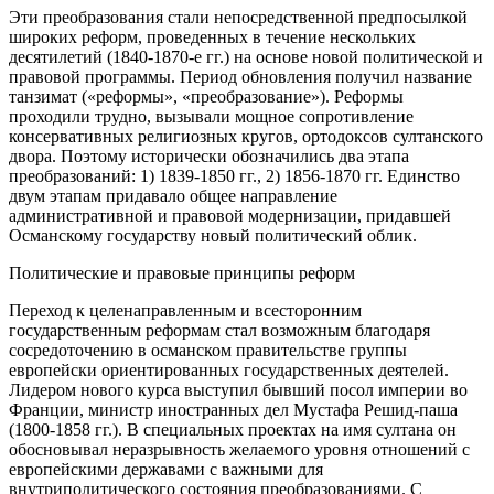
Эти преобразования стали непосредственной предпосылкой
широких реформ, проведенных в течение нескольких
десятилетий (1840-1870-е гг.) на основе новой политической и
правовой программы. Период обновления получил название
танзимат («реформы», «преобразование»). Реформы
проходили трудно, вызывали мощное сопротивление
консервативных религиозных кругов, ортодоксов султанского
двора. Поэтому исторически обозначились два этапа
преобразований: 1) 1839-1850 гг., 2) 1856-1870 гг. Единство
двум этапам придавало общее направление
административной и правовой модернизации, придавшей
Османскому государству новый политический облик.
Политические и правовые принципы реформ
Переход к целенаправленным и всесторонним
государственным реформам стал возможным благодаря
сосредоточению в османском правительстве группы
европейски ориентированных государственных деятелей.
Лидером нового курса выступил бывший посол империи во
Франции, министр иностранных дел Мустафа Решид-паша
(1800-1858 гг.). В специальных проектах на имя султана он
обосновывал неразрывность желаемого уровня отношений с
европейскими державами с важными для
внутриполитического состояния преобразованиями. С