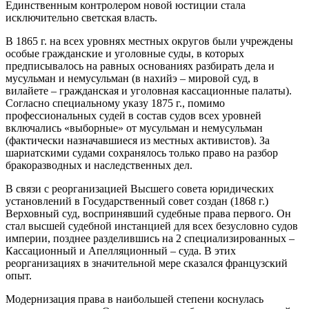
Единственным контролером новой юстиции стала
исключительно светская власть.
В 1865 г. на всех уровнях местных округов были учреждены
особые гражданские и уголовные суды, в которых
предписывалось на равных основаниях разбирать дела и
мусульман и немусульман (в нахийэ – мировой суд, в
вилайете – гражданская и уголовная кассационные палаты).
Согласно специальному указу 1875 г., помимо
профессиональных судей в состав судов всех уровней
включались «выборные» от мусульман и немусульман
(фактически назначавшиеся из местных активистов). За
шариатскими судами сохранялось только право на разбор
бракоразводных и наследственных дел.
В связи с реорганизацией Высшего совета юридических
установлений в Государственный совет создан (1868 г.)
Верховный суд, воспринявший судебные права первого. Он
стал высшей судебной инстанцией для всех безусловно судов
империи, позднее разделившись на 2 специализированных –
Кассационный и Апелляционный – суда. В этих
реорганизациях в значительной мере сказался французский
опыт.
Модернизация права в наибольшей степени коснулась