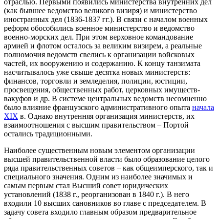
отраслью. Первыми появились министерства внутренних дел
(как бывшее ведомство великого визиря) и министерство
иностранных дел (1836-1837 гг.). В связи с началом военных
реформ обособились военное министерство и ведомство
военно-морских дел. При этом верховное командование
армией и флотом осталось за великим визирем, а реальные
полномочия ведомств свелись к организации войсковых
частей, их вооружению и содержанию. К концу танзимата
насчитывалось уже свыше десятка новых министерств:
финансов, торговли и земледелия, полиции, юстиции,
просвещения, общественных работ, церковных имуществ-
вакуфов и др. В системе центральных ведомств несомненно
было влияние французского административного опыта
начала
XIX
в. Однако внутренняя организация министерств, их
взаимоотношения с высшим правительством – Портой
остались традиционными.
Наиболее существенным новым элементом организации
высшей правительственной власти было образование целого
ряда правительственных советов – как общеимперского, так и
специального значения. Одним из наиболее значимых и
самым первым стал Высший совет юридических
установлений (1838 г., реорганизован в 1840 г.). В него
входили 10 высших сановников во главе с председателем. В
задачу совета входило главным образом предварительное