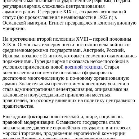
проведены масштабные государственные реформы, создана
регулярная армия, сложилась централизованная
администрация. С середине XIX в., сохраняя автономный
статус (до провозглашения независимости в 1922 г.) в
Османской империи, Египет превращался в конституционную
монархию.
На протяжении второй половины XVIII – первой половины
XIX в. Османская империя почти постоянно вела войны со
средиземноморскими государствами, Австрией, Россией,
Ираном, позднее с Египтом, которые неизменно оканчивались
поражениями. Турецкая армия оказалась небоеспособной в
условиях применения новой
военной техники
. Старая
военно-ленная система не позволяла сформировать
достаточно многочисленную и по-новому организованную
армию. Значительным препятствием к военному усилению
стала административная децентрализация, опиравшаяся на
клановые и полуфеодальные привилегии местных
правителей, по-особому влиявших на политику центрального
правительства.
Еще одним фактором политической и, шире, социально-
правовой модернизации Османского государства стало
возраставшее давление европейских государств в интересах
морской торговли, продвижения европейской коммерции
далее на Восток, в перспективе – полуколониального