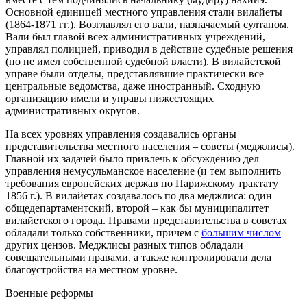
Основной единицей местного управления стали вилайеты
(1864-1871 гг.). Возглавлял его вали, назначаемый султаном.
Вали был главой всех административных учреждений,
управлял полицией, приводил в действие судебные решения
(но не имел собственной судебной власти). В вилайетской
управе были отделы, представлявшие практически все
центральные ведомства, даже иностранный. Сходную
организацию имели и управы нижестоящих
административных округов.
На всех уровнях управления создавались органы
представительства местного населения – советы (меджлисы).
Главной их задачей было привлечь к обсуждению дел
управления немусульманское население (и тем выполнить
требования европейских держав по Парижскому трактату
1856 г.). В вилайетах создавалось по два меджлиса: один –
общедепартаментский, второй – как бы муниципалитет
вилайетского города. Правами представительства в советах
обладали только собственники, причем с
большим числом
других цензов. Меджлисы разных типов обладали
совещательными правами, а также контролировали дела
благоустройства на местном уровне.
Военные реформы