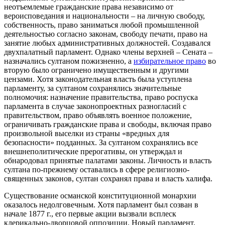
неотъемлемые гражданские права независимо от
вероисповедания и национальности – на личную свободу,
собственность, право заниматься любой промышленной
деятельностью согласно законам, свободу печати, право на
занятие любых административных должностей. Создавался
двухпалатный парламент. Однако члены верхней – Сената –
назначались султаном пожизненно, а
избирательное право
во
вторую было ограничено имущественным и другими
цензами. Хотя законодательная власть была уступлена
парламенту, за султаном сохранялись значительные
полномочия: назначение правительства, право роспуска
парламента в случае законопроектных разногласий с
правительством, право объявлять военное положение,
ограничивать гражданские права и свободы, включая право
произвольной выселки из страны «вредных для
безопасности» подданных. За султаном сохранялись все
внешнеполитические прерогативы, он утверждал и
обнародовал принятые палатами законы. Личность и власть
султана по-прежнему оставались в сфере религиозно-
священных законов, султан сохранял права и власть халифа.
Существование османской конституционной монархии
оказалось недолговечным. Хотя парламент был созван в
начале 1877 г., его первые акции вызвали всплеск
клерикально-дворцовой оппозиции. Новый парламент,