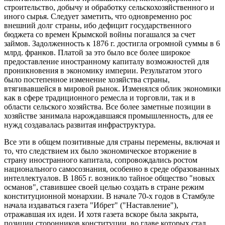
строительство, добычу и обработку сельскохозяйственного и
иного сырья. Следует заметить, что одновременно рос
внешний долг страны, ибо дефицит государственного
бюджета со времен Крымской войны погашался за счет
займов. Задолженность к 1876 г. достигла огромной суммы в 6
млрд. франков. Платой за это было все более широкое
предоставление иностранному капиталу возможностей для
проникновения в экономику империи. Результатом этого
было постепенное изменение хозяйства страны,
втягивавшейся в мировой рынок. Изменялся облик экономики
как в сфере традиционного ремесла и торговли, так и в
области сельского хозяйства. Все более заметные позиции в
хозяйстве занимала нарождавшаяся промышленность, для ее
нужд создавалась развитая инфраструктура.
Все эти в общем позитивные для страны перемены, включая и
то, что следствием их было экономическое вторжение в
страну иностранного капитала, сопровождались ростом
национального самосознания, особенно в среде образованных
интеллектуалов. В 1865 г. возникло тайное общество "новых
османов", ставившее своей целью создать в стране режим
конституционной монархии. В начале 70-х годов в Стамбуле
начала издаваться газета "Ибрет" ("Наставление"),
отражавшая их идеи. И хотя газета вскоре была закрыта,
позиции сторонников конституции, во главе которых стал