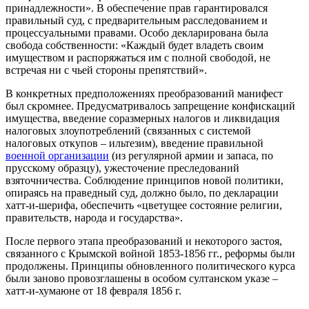
принадлежности». В обеспечение прав гарантировался
правильный суд, с предварительным расследованием и
процессуальными правами. Особо декларирована была
свобода собственности: «Каждый будет владеть своим
имуществом и распоряжаться им с полной свободой, не
встречая ни с чьей стороны препятствий».
В конкретных предположениях преобразований манифест
был скромнее. Предусматривалось запрещение конфискаций
имущества, введение соразмерных налогов и ликвидация
налоговых злоупотреблений (связанных с системой
налоговых откупов – ильтезим), введение правильной
военной организации
(из регулярной армии и запаса, по
прусскому образцу), ужесточение преследований
взяточничества. Соблюдение принципов новой политики,
опираясь на праведный суд, должно было, по декларации
хатт-и-шерифа, обеспечить «цветущее состояние религии,
правительств, народа и государства».
После первого этапа преобразований и некоторого застоя,
связанного с Крымской войной 1853-1856 гг., реформы были
продолжены. Принципы обновленного политического курса
были заново провозглашены в особом султанском указе –
хатт-и-хумаюне от 18 февраля 1856 г.