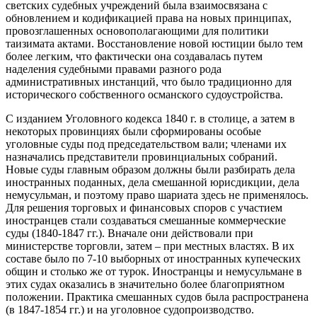
светских судебных учреждений была взаимосвязана с
обновлением и кодификацией права на новых принципах,
провозглашенных основополагающими для политики
таизимата актами. Восстановление новой юстиции было тем
более легким, что фактически она создавалась путем
наделения судебными правами разного рода
административных инстанций, что было традиционно для
исторического собственного османского судоустройства.
С изданием Уголовного кодекса 1840 г. в столице, а затем в
некоторых провинциях были сформированы особые
уголовные суды под председательством вали; членами их
назначались представители провинциальных собраний.
Новые суды главным образом должны были разбирать дела
иностранных поданных, дела смешанной юрисдикции, дела
немусульман, и поэтому право шариата здесь не применялось.
Для решения торговых и финансовых споров с участием
иностранцев стали создаваться смешанные коммерческие
суды (1840-1847 гг.). Вначале они действовали при
министерстве торговли, затем – при местных властях. В их
составе было по 7-10 выборных от иностранных купеческих
общин и столько же от турок. Иностранцы и немусульмане в
этих судах оказались в значительно более благоприятном
положении. Практика смешанных судов была распространена
(в 1847-1854 гг.) и на уголовное судопроизводство.