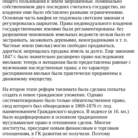
общего пользования и земли заброшенные. Номинально
собственником двух последних считалось государство, но
владение ими было обставлено разными ограничениями.
Основная часть вакфов не подлежала светским законам и
регулировалась шариатом. Права индивидуального владения
государственными землями были регламентированы: без
разрешения чиновников земельных ведомств нельзя было ее
застраивать, засаживать деревьями, виноградниками и т. п.
Частные земли (мюльк) могли свободно продаваться,
дариться; запрещалась продажа земель за долги. Еще законами
1847 г. было значительно расширено право наследования
мюльков: теперь и женщинам были предоставлены равные с
мужчинами наследственные права; а по характеру
распоряжения мюльки были практически приравнены к
движимому имуществу.
На втором этапе реформ танзимата была сделана попытка
создать и новое гражданское уложение. Однако
систематизировано было только обязательственное право,
свод которого был обнародован в 1869-1876 гг. под
наименованием Гражданского кодекса. В кодексе (в 16. кн.)
было кодифицировано в основном традиционное
мусульманское право в отношении сделок. Многие
институты, присущие новым финансовым и торговым
отношениям, в ГК развития не получили. Поэтому