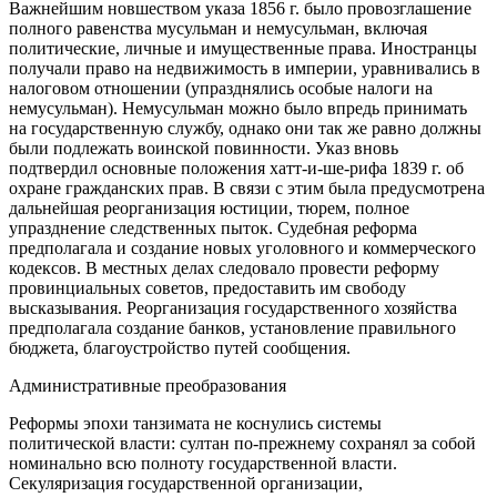
Важнейшим новшеством указа 1856 г. было провозглашение
полного равенства мусульман и немусульман, включая
политические, личные и имущественные права. Иностранцы
получали право на недвижимость в империи, уравнивались в
налоговом отношении (упразднялись особые налоги на
немусульман). Немусульман можно было впредь принимать
на государственную службу, однако они так же равно должны
были подлежать воинской повинности. Указ вновь
подтвердил основные положения хатт-и-ше-рифа 1839 г. об
охране гражданских прав. В связи с этим была предусмотрена
дальнейшая реорганизация юстиции, тюрем, полное
упразднение следственных пыток. Судебная реформа
предполагала и создание новых уголовного и коммерческого
кодексов. В местных делах следовало провести реформу
провинциальных советов, предоставить им свободу
высказывания. Реорганизация государственного хозяйства
предполагала создание банков, установление правильного
бюджета, благоустройство путей сообщения.
Административные преобразования
Реформы эпохи танзимата не коснулись системы
политической власти: султан по-прежнему сохранял за собой
номинально всю полноту государственной власти.
Секуляризация государственной организации,