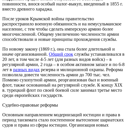
повинности, внося особый налог-выкуп, введенный в 1855 г.
вместо древнего хараджа.
После уроков Крымской войны правительство
распространило военную обязанность и на немусульманское
население, с тем чтобы сделать имперскую армию более
многочисленной. Общему увеличению численности армии
способствовали и новые принципы прохождения службы.
По новому закону (1869 г.), она стала более длительной и
иначе организованной.
Общий срок
службы устанавливался в
20 лет, в том числе 4-5 лет (для разных видов войск) – в
регулярной армии, 2 года – в особом активном запасе и по 6-8
лет в
разных видах
резерва и милиционной охраны. Реформа
позволила довести численность армии до 700 тыс. чел.
Помимо сухопутной армии, реорганизован был и военный
флот, также основанный на регулярной службе. К концу XIX
в. турецкий флот по своей боевой силе занимал третье место
среди европейских государств.
Судебно-правовые реформы
Основным направлением модернизаций юстиции и права в
период танзимата стало постепенное вытеснение шариатских
судов и права из сферы юстиции. Организация новых