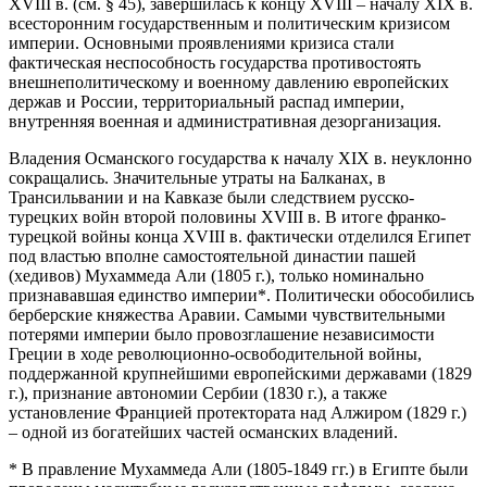
XVIII в. (см. § 45), завершилась к концу XVIII – началу XIX в.
всесторонним государственным и политическим кризисом
империи. Основными проявлениями кризиса стали
фактическая неспособность государства противостоять
внешнеполитическому и военному давлению европейских
держав и России, территориальный распад империи,
внутренняя военная и административная дезорганизация.
Владения Османского государства к началу XIX в. неуклонно
сокращались. Значительные утраты на Балканах, в
Трансильвании и на Кавказе были следствием русско-
турецких войн второй половины XVIII в. В итоге франко-
турецкой войны конца XVIII в. фактически отделился Египет
под властью вполне самостоятельной династии пашей
(хедивов) Мухаммеда Али (1805 г.), только номинально
признававшая единство империи*. Политически обособились
берберские княжества Аравии. Самыми чувствительными
потерями империи было провозглашение независимости
Греции в ходе революционно-освободительной войны,
поддержанной крупнейшими европейскими державами (1829
г.), признание автономии Сербии (1830 г.), а также
установление Францией протектората над Алжиром (1829 г.)
– одной из богатейших частей османских владений.
* В правление Мухаммеда Али (1805-1849 гг.) в Египте были