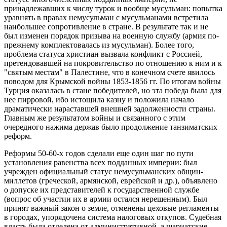
принадлежавших к числу турок и вообще мусульман: попытка
уравнять в правах немусульман с мусульманами встретила
наибольшее сопротивление в стране. В результате так и не
был изменен порядок призыва на военную службу (армия по-
прежнему комплектовалась из мусульман). Более того,
проблема статуса христиан вызвала конфликт с Россией,
претендовавшей на покровительство по отношению к ним и к
"святым местам" в Палестине, что в конечном счете явилось
поводом для Крымской войны 1853-1856 гг. По итогам войны
Турция оказалась в стане победителей, но эта победа была для
нее пирровой, ибо истощила казну и положила начало
драматически нараставшей внешней задолженности страны.
Главным же результатом войны и связанного с этим
очередного нажима держав было продолжение танзиматских
реформ.
Реформы 50-60-х годов сделали еще один шаг по пути
установления равенства всех подданных империи: был
учрежден официальный статус немусульманских общин-
миллетов (греческой, армянской, еврейской и др.), объявлено
о допуске их представителей к государственной службе
(вопрос об участии их в армии остался нерешенным). Был
принят важный закон о земле, отменены цеховые регламенты
в городах, упорядочена система налоговых откупов. Судебная
власть была отделена от административной, а шариатские