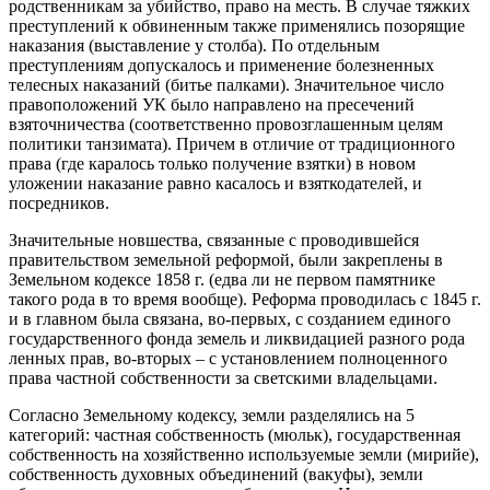
родственникам за убийство, право на месть. В случае тяжких
преступлений к обвиненным также применялись позорящие
наказания (выставление у столба). По отдельным
преступлениям допускалось и применение болезненных
телесных наказаний (битье палками). Значительное число
правоположений УК было направлено на пресечений
взяточничества (соответственно провозглашенным целям
политики танзимата). Причем в отличие от традиционного
права (где каралось только получение взятки) в новом
уложении наказание равно касалось и взяткодателей, и
посредников.
Значительные новшества, связанные с проводившейся
правительством земельной реформой, были закреплены в
Земельном кодексе 1858 г. (едва ли не первом памятнике
такого рода в то время вообще). Реформа проводилась с 1845 г.
и в главном была связана, во-первых, с созданием единого
государственного фонда земель и ликвидацией разного рода
ленных прав, во-вторых – с установлением полноценного
права частной собственности за светскими владельцами.
Согласно Земельному кодексу, земли разделялись на 5
категорий: частная собственность (мюльк), государственная
собственность на хозяйственно используемые земли (мирийе),
собственность духовных объединений (вакуфы), земли