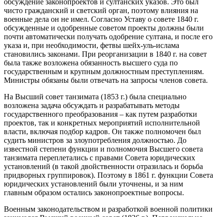
обсуждение законопроектов и султанских указов. Это был
чисто гражданский и светский орган, поэтому влияния на
военные дела он не имел. Согласно Уставу о совете 1840 г.
обсужденные и одобренные советом проекты должны были
почти автоматически получать одобрение султана, и после его
указа и, при необходимости, фетвы шейх-уль-ислама
становились законами. При реорганизации в 1840 г. на совет
была также возложена обязанность высшего суда по
государственным и крупным должностным преступлениям.
Министры обязаны были отвечать на запросы членов совета.
На Высший совет танзимата (1853 г.) была специально
возложена задача обсуждать и разрабатывать методы
государственного преобразования – как путем разработки
проектов, так и конкретных мероприятий исполнительной
власти, включая подбор кадров. Он также полномочен был
судить министров за злоупотребления должностью. До
известной степени функции и полномочия Высшего совета
танзимата переплетались с правами Совета юридических
установлений (в такой двойственности отразилась и борьба
придворных группировок). Поэтому в 1861 г. функции Совета
юридических установлений были уточнены, и за ним
главным образом остались законопроектные вопросы.
Военным законодательством и разработкой военной политики