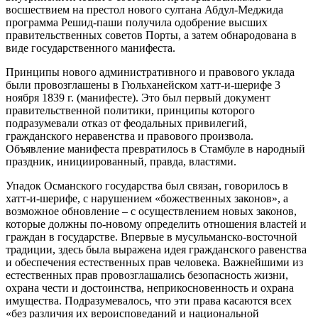
восшествием на престол нового султана Абдул-Меджида
программа Решид-паши получила одобрение высших
правительственных советов Порты, а затем обнародована в
виде государственного манифеста.
Принципы нового административного и правового уклада
были провозглашены в Гюльханейском хатт-и-шерифе 3
ноября 1839 г. (манифесте). Это был первый документ
правительственной политики, принципы которого
подразумевали отказ от феодальных привилегий,
гражданского неравенства и правового произвола.
Объявление манифеста превратилось в Стамбуле в народный
праздник, инициированный, правда, властями.
Упадок Османского государства был связан, говорилось в
хатт-и-шерифе, с нарушением «божественных законов», а
возможное обновление – с осуществлением новых законов,
которые должны по-новому определить отношения властей и
граждан в государстве. Впервые в мусульманско-восточной
традиции, здесь была выражена идея гражданского равенства
и обеспечения естественных прав человека. Важнейшими из
естественных прав провозглашались безопасность жизни,
охрана чести и достоинства, неприкосновенность и охрана
имущества. Подразумевалось, что эти права касаются всех
«без различия их вероисповеданий и национальной