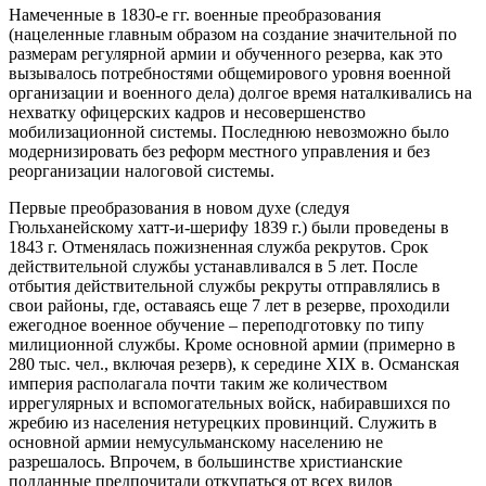
Намеченные в 1830-е гг. военные преобразования
(нацеленные главным образом на создание значительной по
размерам регулярной армии и обученного резерва, как это
вызывалось потребностями общемирового уровня военной
организации и военного дела) долгое время наталкивались на
нехватку офицерских кадров и несовершенство
мобилизационной системы. Последнюю невозможно было
модернизировать без реформ местного управления и без
реорганизации налоговой системы.
Первые преобразования в новом духе (следуя
Гюльханейскому хатт-и-шерифу 1839 г.) были проведены в
1843 г. Отменялась пожизненная служба рекрутов. Срок
действительной службы устанавливался в 5 лет. После
отбытия действительной службы рекруты отправлялись в
свои районы, где, оставаясь еще 7 лет в резерве, проходили
ежегодное военное обучение – переподготовку по типу
милиционной службы. Кроме основной армии (примерно в
280 тыс. чел., включая резерв), к середине XIX в. Османская
империя располагала почти таким же количеством
иррегулярных и вспомогательных войск, набиравшихся по
жребию из населения нетурецких провинций. Служить в
основной армии немусульманскому населению не
разрешалось. Впрочем, в большинстве христианские
подданные предпочитали откупаться от всех видов