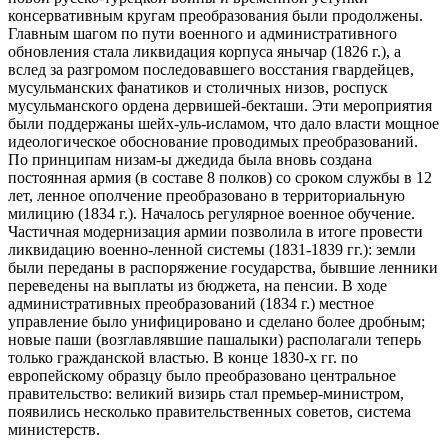
консервативным кругам преобразования были продолжены.
Главным шагом по пути военного и административного
обновления стала ликвидация корпуса янычар (1826 г.), а
вслед за разгромом последовавшего восстания гвардейцев,
мусульманских фанатиков и столичных низов, роспуск
мусульманского ордена дервишей-бекташи. Эти мероприятия
были поддержаны шейх-уль-исламом, что дало власти мощное
идеологическое обоснование проводимых преобразований.
По принципам низам-ы джедида была вновь создана
постоянная армия (в составе 8 полков) со сроком службы в 12
лет, ленное ополчение преобразовано в территориальную
милицию (1834 г.). Началось регулярное военное обучение.
Частичная модернизация армии позволила в итоге провести
ликвидацию военно-ленной системы (1831-1839 гг.): земли
были переданы в распоряжение государства, бывшие ленники
переведены на выплаты из бюджета, на пенсии. В ходе
административных преобразований (1834 г.) местное
управление было унифицировано и сделано более дробным;
новые паши (возглавлявшие пашалыки) располагали теперь
только гражданской властью. В конце 1830-х гг. по
европейскому образцу было преобразовано центральное
правительство: великий визирь стал премьер-министром,
появились несколько правительственных советов, система
министерств.