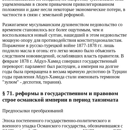
ущемленными в своем привычном привилегированном
положении и даже несли некоторые экономические потери, в
частности в связи с земельной реформой.
Разжигаемое мусульманским духовенством недовольство со
временем становилось все более ощутимым, чем и
воспользовался новый султан, нашедший в этом недовольстве
мощную опору для противодействия конституционалистам.
Поражение в русско-турецкой войне 1877-1878 гг. лишь
подлило масла в огонь: его легко можно было объяснить
следствием нововведений, ослаблявших власть правителя. В
феврале 1878 г. Абдул-Хамид совершил государственный
переворот: парламент был распущен, а империя на долгие
годы была превращена в весьма мрачную деспотию (в Турции
годы правления Абдул-Хамида стали именовать термином
"зулюм" - деспотия, тирания).
§ 71. реформы в государственном и правовом
строе османской империи в период танзимата
Предпосылки преобразований
Эпоха постепенного государственно-политического и
военного упадка Османского государства, обозначившаяся с