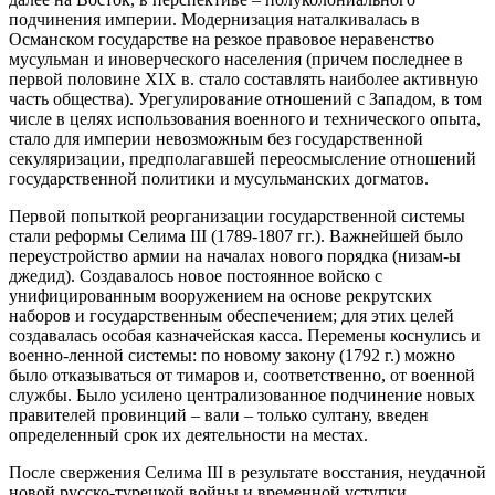
подчинения империи. Модернизация наталкивалась в
Османском государстве на резкое правовое неравенство
мусульман и иноверческого населения (причем последнее в
первой половине XIX в. стало составлять наиболее активную
часть общества). Урегулирование отношений с Западом, в том
числе в целях использования военного и технического опыта,
стало для империи невозможным без государственной
секуляризации, предполагавшей переосмысление отношений
государственной политики и мусульманских догматов.
Первой попыткой реорганизации государственной системы
стали реформы Селима III (1789-1807 гг.). Важнейшей было
переустройство армии на началах нового порядка (низам-ы
джедид). Создавалось новое постоянное войско с
унифицированным вооружением на основе рекрутских
наборов и государственным обеспечением; для этих целей
создавалась особая казначейская касса. Перемены коснулись и
военно-ленной системы: по новому закону (1792 г.) можно
было отказываться от тимаров и, соответственно, от военной
службы. Было усилено централизованное подчинение новых
правителей провинций – вали – только султану, введен
определенный срок их деятельности на местах.
После свержения Селима III в результате восстания, неудачной
новой русско-турецкой войны и временной уступки