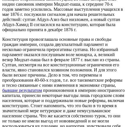
нидни сановник империи Мидхат-паша, к середине 70-х
годов заметно усилились. Массовые выступления учащихся в
мае 1876 г. послужили сигналом для начала решительных
действий: султан Абдул-Азиз был низложен, а новый султан
Абдул-Хамид II согласился на конституцию, которая была
официально принята в декабре 1876 г.
Конституция провозглашала основные права и свободы
граждан империи, создала двухпалатный парламент и
несколько ограничила прерогативы султана. Но избранный
парламент оказался послушным воле монарха, а, великий
везир Мидхат-паша был в феврале 1877 г. выслан из страны.
Султан, несмотря на все конституционные ограничения его
власти, явно становился хозяином положения. И для этого
были веские причины. Дело в том, что перемены и
преобразования 40-60-х годов, т.е. все танзиматские реформы
и тесно связанные с ними изменения в экономике страны,
бывшие результатом
проникновения в империю иностранного
капитала, принесли некоторые выгоды лишь городским слоям
населения, которые и поддерживали новые реформы, включая
конституцию. Стоит напомнить, что это было в то время в
значительной мере нетурецкое и даже немусульманское
население страны. Что же касается собственно турок, то они
не только не имели выгод от нововведений и не могли
воспользоваться их плодами, но напротив, чувствовали себя