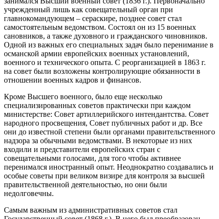
занимался Высший военный совет (1836 г.). Первоначально
учрежденный лишь как совещательный орган при
главнокомандующем – сераскире, позднее совет стал
самостоятельным ведомством. Состоял он из 15 военных
сановников, а также духовного и гражданского чиновников.
Одной из важных его специальных задач было перенимание в
османской армии европейских военных установлений,
военного и технического опыта. С реорганизацией в 1863 г.
на совет были возложены контролирующие обязанности в
отношении военных кадров и финансов.
Кроме Высшего военного, было еще несколько
специализированных советов практически при каждом
министерстве: Совет артиллерийского интендантства. Совет
народного просвещения, Совет публичных работ и др. Все
они до известной степени были органами правительственного
надзора за обычными ведомствами. В некоторые из них
входили и представители европейских стран с
совещательными голосами, для того чтобы активнее
перенимался иностранный опыт. Неоднократно создавались и
особые советы при великом визире для контроля за высшей
правительственной деятельностью, но они были
недолговечны.
Самым важным из административных советов стал
Государственный совет (1868 г.). В него был преобразован