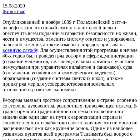
15.08.2020
Животные
Опубликованный в ноябре 1839 г. Гюльханейский хатт-и-
шериф гласил, что новый султан ставит своей целью
обеспечить всем подданным гарантии безопасности их жизни,
чести и имущества, отменить систему откупов и упорядочить
налогообложение, а также изменить порядок призыва на
военную службу
. Для осуществления этой программы в начале
40-х годов был проведен ряд реформ в сфере администрации
(создание меджлисов, т.е. совещательных органов с участием
немусульман при управителях вилайетов и санджаков), суда
(составление уголовного и коммерческого кодексов),
образования (создание системы светских школ), а также
принят ряд мер для усовершенствования земельных
отношений и развития экономики.
Реформы вызвали яростное сопротивление в стране, особенно
со стороны духовенства, ревностных приверженцев ислама. В
трансформации традиционной системы отношений они
видели еще один шаг на пути к европеизации страны и
соответственно к ослаблению своего влияния, что не могло не
расцениваться ими как крушение основ. Одним из наиболее
уязвимых пунктов всей программы Танзимата был вопрос о
статусе многочисленных подданных империи, не