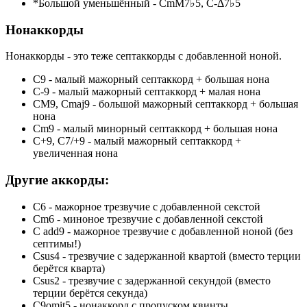
*Большой уменьшённый - СmM7♭5, C-Δ7♭5
Нонаккорды
Нонаккорды - это теже септаккорды с добавленной ноной.
C9 - малый мажорный септаккорд + большая нона
С-9 - малый мажорный септаккорд + малая нона
CM9, Cmaj9 - большой мажорный септаккорд + большая
нона
Cm9 - малый минорный септаккорд + большая нона
C+9, C7/+9 - малый мажорный септаккорд +
увеличенная нона
Другие аккорды:
C6 - мажорное трезвучие с добавленной секстой
Cm6 - миноное трезвучие с добавленной секстой
С add9 - мажорное трезвучие с добавленной ноной (без
септимы!)
Csus4 - трезвучие с задержанной квартой (вместо терции
берётся кварта)
Csus2 - трезвучие с задержанной секундой (вместо
терции берётся секунда)
C9omit5 - нонаккорд с пропуском квинты