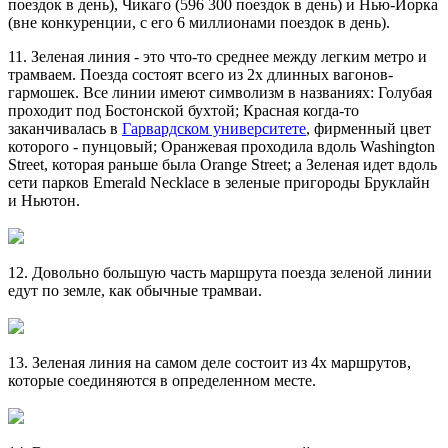
поездок в день), Чикаго (596 300 поездок в день) и Нью-Йорка
(вне конкуренции, с его 6 миллионами поездок в день).
11. Зеленая линия - это что-то среднее между легким метро и
трамваем. Поезда состоят всего из 2х длинных вагонов-
гармошек. Все линии имеют символизм в названиях: Голубая
проходит под Бостонской бухтой; Красная когда-то
заканчивалась в
Гарвардском университете
, фирменный цвет
которого - пунцовый; Оранжевая проходила вдоль Washington
Street, которая раньше была Orange Street; а Зеленая идет вдоль
сети парков Emerald Necklace в зеленые пригороды Бруклайн
и Ньютон.
12. Довольно большую часть маршрута поезда зеленой линии
едут по земле, как обычные трамваи.
13. Зеленая линия на самом деле состоит из 4х маршрутов,
которые соединяются в определенном месте.