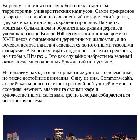
Впрочем, тишины и покоя в Бостоне хватает и за
территориями университетских кампусов. Самое прекрасное
в городе – это любовно сохраненный исторический центр,
где, как в капле янтаря, сохранено прошлое. На узких,
мощеных булыжником и обрамленных рядами деревьев
улочках в районе Beacon Hill теснятся кирпичные домики
XVIII веков с фирменными деревянными жалюзями, а по
вечерам вся эта идиллия освещается допотопными газовыми
фонарями. В Европе увидать подобное – невелика редкость,
но чтобы в Штатах... Это как случайно набрести на зеленый
оазис после многодневных блужданий по пустыне.
Неподалеку находятся две приметные улицы – современные,
но также достойные внимания. Одну из них, Commonwealth,
английская королева считает красивейшей улицей в мире, а
соседняя Newberry знаменита своими кафе и
художественными салонами, где по вечерам собирается вся
бостонская богема.