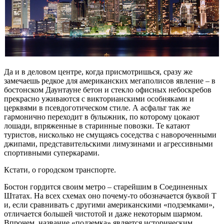
Да и в деловом центре, когда присмотришься, сразу же
замечаешь редкое для американских мегаполисов явление – в
бостонском Даунтауне бетон и стекло офисных небоскребов
прекрасно уживаются с викторианскими особняками и
церквями в псевдоготическом стиле. А асфальт так же
гармонично переходит в булыжник, по которому цокают
лошади, впряженные в старинные повозки. Те катают
туристов, нисколько не смущаясь соседства с навороченными
джипами, представительскими лимузинами и агрессивными
спортивными суперкарами.
Кстати, о городском транспорте.
Бостон гордится своим метро – старейшим в Соединенных
Штатах. На всех схемах оно почему-то обозначается буквой T
и, если сравнивать с другими американскими «подземками»,
отличается большей чистотой и даже некоторым шармом.
Впрочем, название «подземка» является историческим