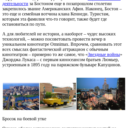
деятельности
за Бостоном еще в позапрошлом столетии
закрепилось звание Американских Афин. Наконец, Бостон –
это еще и семейная вотчина клана Кеннеди. Туристам,
которым эта фамилия что-то говорит, также будет где
остановиться по пути.
А для любителей не истории, а наоборот – чудес высоких
технологий, – можно посоветовать провести вечер в
уникальном кинотеатре Omnimax. Впрочем, сравнивать этот
всех смыслах фантастический аттракцион с обычным
кинотеатром – примерно то же самое, что «
Звездные войны
»
Джорджа Лукаса – с первым киносеансом братьев Люмьер,
устроенным в 1895 году на парижском бульваре Капуцинов.
Бросок на боевой утке