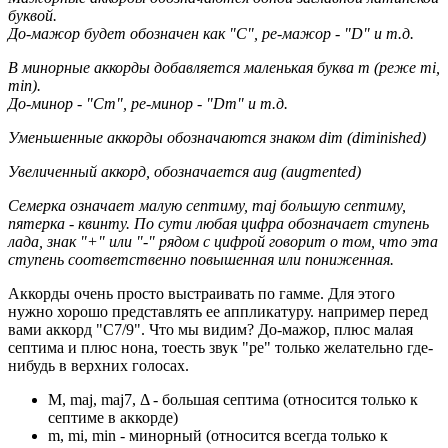
буквой.
До-мажор будет обозначен как "C", ре-мажор - "D" и т.д.
В минорные аккорды добавляется маленькая буква m (реже mi,
min).
До-минор - "Cm", ре-минор - "Dm" и т.д.
Уменьшенные аккорды обозначаются знаком dim (diminished)
Увеличенный аккорд, обозначается aug (augmented)
Семерка означает малую септиму, maj большую септиму,
пятерка - квинту. По сути любая цифра обозначает ступень
лада, знак "+" или "-" рядом с цифрой говорит о том, что эта
ступень соответственно повышенная или пониженная.
Аккорды очень просто выстраивать по гамме. Для этого
нужно хорошо представлять ее аппликатуру. например перед
вами аккорд "C7/9". Что мы видим? До-мажор, плюс малая
септима и плюс нона, тоесть звук "ре" только желательно где-
нибудь в верхних голосах.
M, maj, maj7, Δ - большая септима (относится только к
септиме в аккорде)
m, mi, min - минорный (относится всегда только к