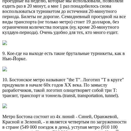
проездные на неделю, которые мы использовали, позволяли
ездить раз в 20 минут, а мне 1 раз понадобилось снова
воспользоваться турникетом до истечения 20-минутного
периода. Билеты не дорогие. Семидневный проездной на все
виды транспорта (не только метро) стоит 19 долларов, без
ограничения количества поездок (ну, кроме 20-минутного
кулдаун-периода). Очень удобно для тех, кто много ездит.
9. Кое-где на выходе есть такие брутальные турникеты, как в
Нью-Йорке.
10. Бостонское метро называют "the T". Логотип "Т в круге"
придумали в начале 60х годов XX века. По замыслу
разработчиков, такой логотип олицетворяет собой три Т:
транзит, транспорт и тоннель (transit, transportation, tunnel).
Метро Бостона состоит из 4х линий - Синей, Оранжевой,
Красной и Зеленой, - и является четвертым по загруженности
в стране (549 000 поездок в день), уступая метро (910 100