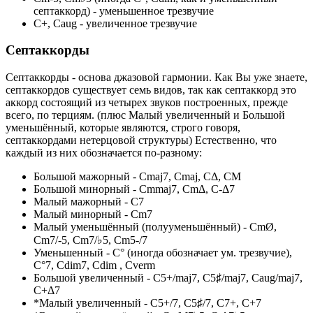
септаккорд) - уменьшенное трезвучие
С+, Caug - увеличенное трезвучие
Септаккорды
Септаккорды - основа джазовой гармонии. Как Вы уже знаете,
септаккордов существует семь видов, так как септаккорд это
аккорд состоящий из четырех звуков построенных, прежде
всего, по терциям. (плюс Малый увеличенный и Большой
уменьшённый, которые являются, строго говоря,
септаккордами нетерцовой структуры) Естественно, что
каждый из них обозначается по-разному:
Большой мажорный - Cmaj7, Cmaj, CΔ, CM
Большой минорный - Cmmaj7, CmΔ, C-Δ7
Малый мажорный - C7
Малый минорный - Cm7
Малый уменьшённый (полууменьшённый) - CmØ,
Cm7/-5, Cm7/♭5, Cm5-/7
Уменьшенный - C° (иногда обозначает ум. трезвучие),
C°7, Cdim7, Cdim , Cverm
Большой увеличенный - C5+/maj7, C5♯/maj7, Сaug/maj7,
C+Δ7
*Малый увеличенный - C5+/7, C5♯/7, C7+, C+7