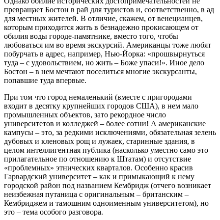
Однако обилие исторических достопримечательностей не
превращает Бостон в рай для туристов и, соответственно, в ад
для местных жителей. В отличие, скажем, от венецианцев,
которым приходится жить в безнадежно прокисающем от
обилия воды городе-памятнике, вместо того, чтобы
любоваться им во время экскурсий. Американцы тоже любят
побурчать в адрес, например, Нью-Йорка: «прошвырнуться
туда – с удовольствием, но жить – Боже упаси!». Иное дело
Бостон – в нем мечтают поселиться многие экскурсанты,
попавшие туда впервые.
При том что город немаленький (вместе с пригородами
входит в десятку крупнейших городов США), в нем мало
промышленных объектов, зато рекордное число
университетов и колледжей – более сотни! А американские
кампусы – это, за редкими исключениями, обязательная зелень
дубовых и кленовых рощ и лужаек, старинные здания, в
целом интеллигентная публика (насколько уместно само это
прилагательное по отношению к Штатам) и отсутствие
«проблемных» этнических кварталов. Особенно красив
Гарвардский университет – как и примыкающий к нему
городской район под названием Кембридж (отчего возникает
неизбежная путаница с оригинальным – британским –
Кембриджем и тамошним одноименным университетом), но
это – тема особого разговора.