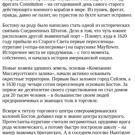
фрегата Constitution – на сегодняшний день самого старого
действующего военного корабля в мире. Из пушек, фрегат,
правда, давно не палит, но туристов по бухте катает исправно.
Бостону на роду было написано стать одной из исторических
святынь Соединенных Штатов. Дело в том, что чуть южнее
расположен другой знаменитый порт – Плимут, куда в 1620
году прибыли из Старого Света первые переселенцы-
пуритане («отцы-пилигримы») на паруснике Mayflower.
Историчнее места не придумаешь – с того момента,
собственно, и началась история американской нации.
Новые хозяева здешних земель, основав «Компанию
Массачусетского залива», начали активно осваивать
окрестные территории. Первым был заложен город Сейлем, а
в 1630 году четыре сотни переселенцев основали Бостон. За
первое же десятилетие своего существования он стал домом
для 20 тысяч человек – в большинстве своем людей
предприимчивых и знающих толк в торговле.
Вскоре к титулу торгового центра североамериканских
колоний Бостон добавил еще и звание центра культурного.
Протестанты-пуритане считали неграмотных орудиями врага
рода человеческого, а потому быстро построили школу – на
манер знакомых британских. А в соседнем поселке Ньютауне