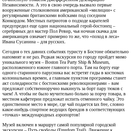
Независимости. А это в свою очередь вызвало первые
вооруженные столкновения американской «милиции» с
регулярными британскими войсками под соседним
Конкордом. Местных патриотов о подходе карателей
предупредил еще один национальный герой-бостонец –
серебряных дел мастер Пол Ревир, чья ночная скачка для
американцев означает примерно то же, что «поход в леса»
Ивана Сусанина – для русских.
Сегодня о тех давних событиях туристу в Бостоне обязательно
напомнят и не раз. Редкая экскурсия по городу пройдет мимо
уникального музея – Boston Tea Party Ship & Museum,
расположенного южнее главного порта. Там на борту еще
одного старинного парусника вас встретят гиды в костюмах
колониальных времен, а главным пунктом программы станет
акт солидарности с бостонскими революционерами – вам
предложат собственноручно выкинуть за борт пару тюков с
чаем! А чтобы не было мучительно больно за порчу товара, в
местном кафетерии предложат испить отменного чайку. Это
единственное место в мире, где чай подается tax free, словно
какое-нибудь спиртное ведущих брендов в соответствующих
«точках» международных аэропортов!
Музей включен в маршрут самой популярной городской
экскурсии – Путь свободы (Freedom Trail). Движение к