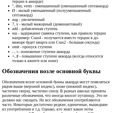
терции в аккорде)
°, dim, verm - уменьшенный (уменьшенный септаккорд)
Ø - малый уменьшенный (полууменьшенный
септаккорд)
aug - увеличенный
7, х - малый мажорный (доминантовый)
add - добавленная ступень
sus - задержание (замена ступени, как правило терции
например: Сsus4 - получается вместо терции в до-
мажоре будет кварта или Csus2 - большая секунда)
omit - пропуск ступени
- , ♭- понижение ступени аккорда
+, ♯ - повышение ступени аккорда (всегда относится
только к квинте или ноне)
Обозначения возле основной буквы
Обозначения возле основной буквы аккорда могут появляться
рядом выше (верхний индекс), ниже (нижний индекс),
частично сверху, частично снизу. В разных школах приняты
различные обозначения, что иногда вносит путаницу. Это не
должно вас смущать. Не все обозначения употребляются
часто. Некоторые достаточно редкие, единичные, вышедшие
из употребления и т.д. Однако, кто знает какие ноты