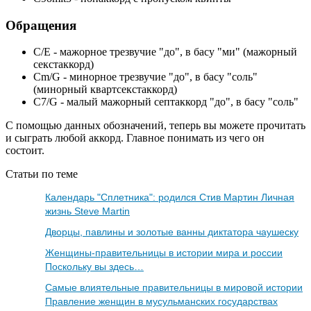
Обращения
C/E - мажорное трезвучие "до", в басу "ми" (мажорный
секстаккорд)
Cm/G - минорное трезвучие "до", в басу "соль"
(минорный квартсекстаккорд)
C7/G - малый мажорный септаккорд "до", в басу "соль"
С помощью данных обозначений, теперь вы можете прочитать
и сыграть любой аккорд. Главное понимать из чего он
состоит.
Статьи по теме
Календарь "Сплетника": родился Стив Мартин Личная
жизнь Steve Martin
Дворцы, павлины и золотые ванны диктатора чаушеску
Женщины-правительницы в истории мира и россии
Поскольку вы здесь…
Самые влиятельные правительницы в мировой истории
Правление женщин в мусульманских государствах