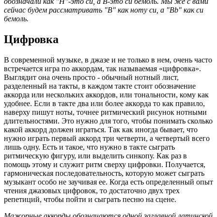
обозначали как "H"-это си, а B-это си бемоль. Мы же с вами
сейчас будем рассматривать "B" как ноту си, а "Bb" как си
бемоль.
Цифровка
В современной музыке, в джазе и не только в нем, очень часто
встречается игра по аккордам, так называемая «цифровка».
Выглядит она очень просто - обычный нотный лист,
разделенный на такты, в каждом такте стоит обозначение
аккорда или нескольких аккордов, или тональности, кому как
удобнее. Если в такте два или более аккорда то как правило,
наверху пишут ноты, точнее ритмический рисунок нотными
длительностями. Это нужно для того, чтобы понимать сколько
какой аккорд должен играться. Так как иногда бывает, что
нужно играть первый аккорд три четверти, а четвертый всего
лишь одну. Есть и такое, что нужно в такте сыграть
ритмическую фигуру, или выделить синкопу. Как раз в
помощь этому и служит ритм сверху цифровки. Получается,
гармоническая последовательность, которую может сыграть
музыкант особо не заучивая ее. Когда есть определенный опыт
чтения джазовых цифровок, то достаточно двух трех
репетиций, чтобы пойти и сыграть песню на сцене.
Мажорные аккорды обозначаются одной заглавной латинской