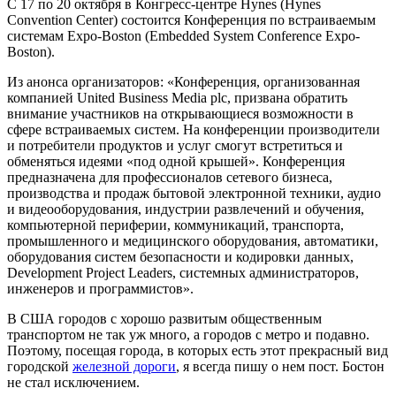
С 17 по 20 октября в Конгресс-центре Hynes (Hynes
Convention Center) состоится Конференция по встраиваемым
системам Expo-Boston (Embedded System Conference Expo-
Boston).
Из анонса организаторов: «Конференция, организованная
компанией United Business Media plc, призвана обратить
внимание участников на открывающиеся возможности в
сфере встраиваемых систем. На конференции производители
и потребители продуктов и услуг смогут встретиться и
обменяться идеями «под одной крышей». Конференция
предназначена для профессионалов сетевого бизнеса,
производства и продаж бытовой электронной техники, аудио
и видеооборудования, индустрии развлечений и обучения,
компьютерной периферии, коммуникаций, транспорта,
промышленного и медицинского оборудования, автоматики,
оборудования систем безопасности и кодировки данных,
Development Project Leaders, системных администраторов,
инженеров и программистов».
В США городов с хорошо развитым общественным
транспортом не так уж много, а городов с метро и подавно.
Поэтому, посещая города, в которых есть этот прекрасный вид
городской
железной дороги
, я всегда пишу о нем пост. Бостон
не стал исключением.