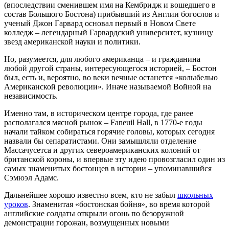
(впоследствии сменившем имя на Кембридж и вошедшего в
состав Большого Бостона) прибывший из Англии богослов и
ученый Джон Гарвард основал первый в Новом Свете
колледж – легендарный Гарвардский университет, кузницу
звезд американской науки и политики.
Но, разумеется, для любого американца – и гражданина
любой другой страны, интересующегося историей, – Бостон
был, есть и, вероятно, во веки вечные останется «колыбелью
Американской революции». Иначе называемой Войной на
независимость.
Именно там, в историческом центре города, где ранее
располагался мясной рынок – Faneuil Hall, в 1770-е годы
начали тайком собираться горячие головы, которых сегодня
назвали бы сепаратистами. Они замышляли отделение
Массачусетса и других североамериканских колоний от
британской короны, и впервые эту идею провозгласил один из
самых знаменитых бостонцев в истории – упоминавшийся
Сэмюэл Адамс.
Дальнейшее хорошо известно всем, кто не забыл
школьных
уроков
. Знаменитая «бостонская бойня», во время которой
английские солдаты открыли огонь по безоружной
демонстрации горожан, возмущенных новыми