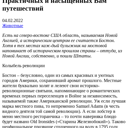
Практичных и насыщенных Вам
путешествий
04.02.2022
Животные
Есть на северо-востоке США область, называемая Новой
Англией, а историческим центром ее считается Бостон.
Хотя в тех местах каж-дый булыжник на мостовой
напоминает об историческом прошлом страны – оттуда, из
Новой Англии, собственно, и пошли Штаты.
Колыбель революции
Бостон – безусловно, один из самых красивых и уютных
городов Америки, сохранивший аромат прошлого. Местные
жители буквально холят и лелеют свои историко-
революционные святыни, напоминающие о романтических
временах первых переселенцев и Войне за независимость,
называемой также Американской революции. Уж если лучшая
марка местного пива, то непременно Samuel Adams (в честь
видного деятеля той самой революции). А если лобстер в
меню местного ресторанчика – то почти наверняка блюдо
будет названо Old Ironsides («Старина Железнобокий»). Таково
неофициальное прозвище спущенного на воду в 1795 году