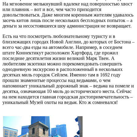
На мгновение мелькнувший вдалеке над поверхностью хвост
или плавник – вот и все, чем часто приходится
довольствоваться. Даже многим коренным жителям удавалось
засечь китов лишь после нескольких бесплодных попыток – а
деньги за несостоявшееся шоу администрация не возвращает.
Есть на что посмотреть любознательному туристу и в
близлежащих городах Новой Англии, до которых от Бостона –
всего час-два езды на автомобиле. Например, в соседнем
штате Коннектикут расположен Хартфорд, где прожил
последние десятилетия жизни великий Марк Твен. А
любителям экзотики можно порекомендовать совершить
однодневную экскурсию в расположенный в нескольких
десятках миль городок Сейлем. Именно там в 1692 году
прошли знаменитые процессы над ведьмами, о чем
напоминает уникальный дорожный знак – ведьма на помеле и
десятка, означающая 10 миль до исторического места. Сейчас
на нем находится главная городская достопримечательность –
уникальный Музей охоты на ведьм. Кто ж сомневался!