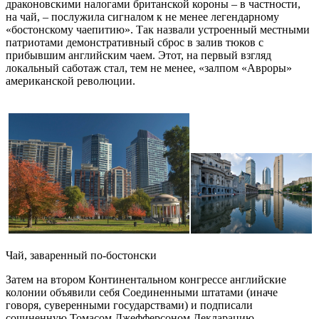
драконовскими налогами британской короны – в частности,
на чай, – послужила сигналом к не менее легендарному
«бостонскому чаепитию». Так назвали устроенный местными
патриотами демонстративный сброс в залив тюков с
прибывшим английским чаем. Этот, на первый взгляд
локальный саботаж стал, тем не менее, «залпом «Авроры»
американской революции.
Чай, заваренный по-бостонски
Затем на втором Континентальном конгрессе английские
колонии объявили себя Соединенными штатами (иначе
говоря, суверенными государствами) и подписали
сочиненную Томасом Джефферсоном Декларацию