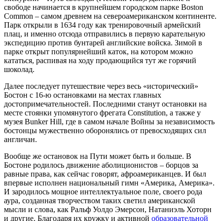
свободе начинается в крупнейшем городском парке Boston
Common – самом древнем на североамериканском континенте.
Парк открыли в 1634 году как тренировочный армейский
плац, и именно отсюда отправились в первую карательную
экспедицию против бунтарей английские войска. Зимой в
парке открыт популярнейший каток, на котором можно
кататься, распивая на ходу продающийся тут же горячий
шоколад.
Далее последует путешествие через весь «исторический»
Бостон с 16-ю остановками на местах главных
достопримечательностей. Последними станут остановки на
месте стоянки упомянутого фрегата Constitution, а также у
музея Bunker Hill, где в самом начале Войны за независимость
бостонцы мужественно оборонялись от превосходящих сил
англичан.
Вообще же остановок на Пути может быть и больше. В
Бостоне родилось движение аболиционистов – борцов за
равные права, как сейчас говорят, афроамериканцев. И был
впервые исполнен национальный гимн «Америка, Америка».
И зародилось мощное интеллектуальное поле, своего рода
аура, созданная творчеством таких светил американской
мысли и слова, как Ральф Уолдо Эмерсон, Натаниэль Хоторн
и другие. Благодаря их кружку и активной
образовательной