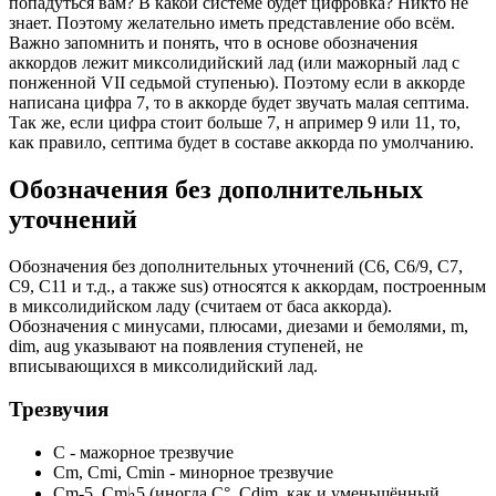
попадуться вам? В какой системе будет цифровка? Никто не
знает. Поэтому желательно иметь представление обо всём.
Важно запомнить и понять, что в основе обозначения
аккордов лежит миксолидийский лад (или мажорный лад с
понженной VII седьмой ступенью). Поэтому если в аккорде
написана цифра 7, то в аккорде будет звучать малая септима.
Так же, если цифра стоит больше 7, н апример 9 или 11, то,
как правило, септима будет в составе аккорда по умолчанию.
Обозначения без дополнительных
уточнений
Обозначения без дополнительных уточнений (С6, С6/9, C7,
C9, C11 и т.д., а также sus) относятся к аккордам, построенным
в миксолидийском ладу (считаем от баса аккорда).
Обозначения с минусами, плюсами, диезами и бемолями, m,
dim, aug указывают на появления ступеней, не
вписывающихся в миксолидийский лад.
Трезвучия
C - мажорное трезвучие
Cm, Cmi, Cmin - минорное трезвучие
Cm-5, Cm♭5 (иногда C°, Сdim, как и уменьшённый