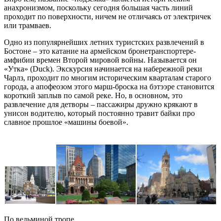
анахронизмом, поскольку сегодня большая часть линий
проходит по поверхности, ничем не отличаясь от электричек
или трамваев.
Одно из популярнейших летних туристских развлечений в
Бостоне – это катание на армейском бронетранспортере-
амфибии времен Второй мировой войны. Называется он
«Утка» (Duck). Экскурсия начинается на набережной реки
Чарлз, проходит по многим историческим кварталам старого
города, а апофеозом этого марш-броска на бэтээре становится
короткий заплыв по самой реке. Но, в основном, это
развлечение для детворы – пассажиры дружно крякают в
унисон водителю, который постоянно травит байки про
славное прошлое «машины боевой».
По ведьминой тропе