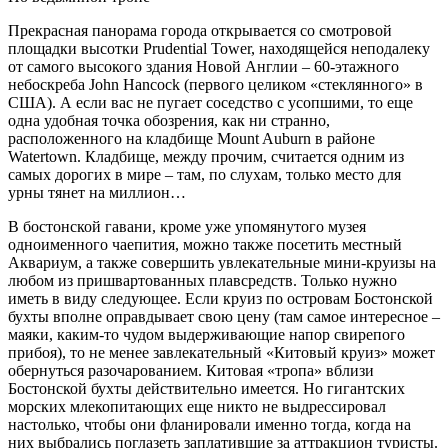
Прекрасная панорама города открывается со смотровой
площадки высотки Prudential Tower, находящейся неподалеку
от самого высокого здания Новой Англии – 60-этажного
небоскреба John Hancock (первого целиком «стеклянного» в
США). А если вас не пугает соседство с усопшими, то еще
одна удобная точка обозрения, как ни странно,
расположенного на кладбище Mount Auburn в районе
Watertown. Кладбище, между прочим, считается одним из
самых дорогих в мире – там, по слухам, только место для
урны тянет на миллион…
В бостонской гавани, кроме уже упомянутого музея
одноименного чаепития, можно также посетить местный
Аквариум, а также совершить увлекательные мини-круизы на
любом из пришвартованных плавсредств. Только нужно
иметь в виду следующее. Если круиз по островам Бостонской
бухты вполне оправдывает свою цену (там самое интересное –
маяки, каким-то чудом выдерживающие напор свирепого
прибоя), то не менее завлекательный «Китовый круиз» может
обернуться разочарованием. Китовая «тропа» вблизи
Бостонской бухты действительно имеется. Но гигантских
морских млекопитающих еще никто не выдрессировал
настолько, чтобы они фланировали именно тогда, когда на
них выбрались поглазеть заплатившие за аттракцион туристы.